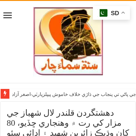
SD
ي پاڻي تي پنجاب جي ڌاڙي خلاف خاموش پيپلزپارٽي-اصغر آزاد
دهشتگردن قلندر لال شهباز جي
مزار کي رت ۾ وهنجاري ڇڏيو، 80
کان وڌيڪ زائرين شهيد ۽ اڍائي سئو