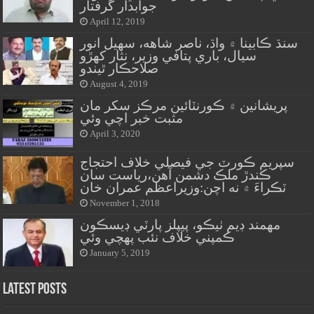
جوابدار گرفتار
April 12, 2019
سنڌ ڪابينا ۾ واڌ، ناصر شاهه، سهيل انور
سيال، باري پتافي وزير، نثار کهڙو
صلاحڪار ٿيندو
August 4, 2019
پريشانين ۾ ڪورنٽائين مرڪز سکر مان
مثبت خبر اچي وئي
April 3, 2020
سپريم ڪورٽ جي فيصلي خلاف احتجاج
ڪندڙ ملڪ دشمن آهن،رياست سان
ٽڪراءَ ۾ نه اچن:وزيراعظم عمران خان
November 1, 2018
مهمند ڊيم ٺيڪو، پيپلز پارٽي ڊيسڪون
ڪمپني خلاف نئب پهچي وئي
January 5, 2019
Latest Posts