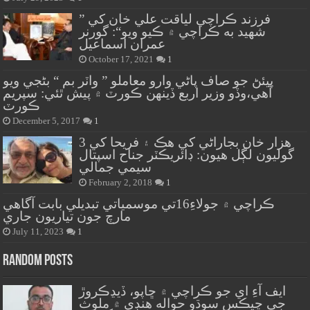
” فرزند ڪراچي لياقت علي خان کي
شهيد به ڪراچي ۾ ڪيو ويو“: گورنر
عمران اسماعيل
October 17, 2021
1
پيئڻ جو صاف پاڻي وارو معاملو ” واٽر بم “ بڻجي ويو
آهي،وڏو وزير اربع ڏينهن ڪورٽ ۾ پيش ٿئي: سپريم
ڪورٽ
December 5, 2017
1
هزار خان بجاراڻي کي هڪ ۽ فريحا کي 3
گوليون لڳل هيون: ڊائريڪٽر جناح اسپتال
سيمي جمالي
February 2, 2018
1
ڪراچي ۾ جولاءِ16تي موسمياتي تبديلي بابت آگاهي
مارچ جون تياريون جاري
July 11, 2023
1
Random Posts
ايف آءِ اي جو ڪراچي ۾ ڇاپو، ڏيڍڪروڙ
جي چيڪس سوڌو حواله هنڊي ۾ ملوث