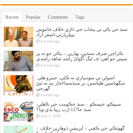
Recent
Popular
Comments
Tags
سنڌ جي پاڻي تي پنجاب جي ڌاڙي خلاف خاموش
پيپلزپارٽي-اصغر آزاد
4 weeks ago
ڪراچي صرف سنڌين، بهارين ۽ پٺاڻن جو نه پر
سڀني جو آهي: ف ليگ اڳواڻ راشد شاهه راشدي
4 weeks ago
اصولن تي سوديبازي نه ڪئي، جيترو هلي
سگهياسين هلياسين، پر سنڌسماءَچار بند نه ٿيڻ
گهرجي
4 weeks ago
سيپڪو، حيسڪو ۽ سنڌ حڪومت جي نااهلي،
سنڌ جا127 ارب رپيا ٻڏي ويا؟
June 2, 2026
گهوٽڪي جي ڪچي ۾ آپريشن ڏوهارين خلاف ۽