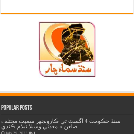
Popular Posts
سنڌ حڪومت 4 آگسٽ تي ڪارونجهر سميت مختلف
ضلعن ۾ معدني وسيلا نيلام ڪندي
July 29, 2023
1