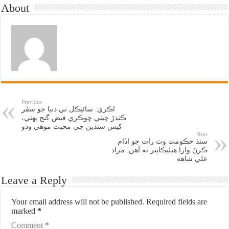
About
Previous
اڪري: سائيڪل تي دنيا جو سفر
ڪندڙ چيني ڇوڪري فيض گنج پهتي،
کيس سنڌين جي محبت موهي وڌو
Next
سنڌ حڪومت وٽ رات جو اڏام
ڪرڻ وارا هيليڪاپٽر نه آهن: مراد
علي شاهه
Leave a Reply
Your email address will not be published.
Required fields are
marked
*
Comment
*