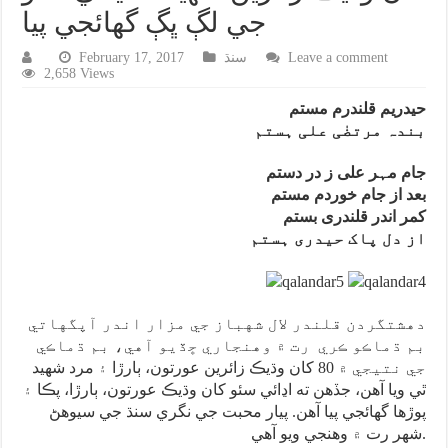
جي لڳ ڀڳ گهائجي پيا
Leave a comment
سنڌ
February 17, 2017
2,658 Views
حیدریم قلندرم مستم
بندہ مرتضٰی علی ہستم
جام مہر علی ز در دستم
بعد از جام خوردم مستم
کمر اندر قلندری بستم
از دل پاک حیدری ہستم
دهشتگردن قلندر لال شهباز جي مزار اندر آپگهاتي
بم ڌماڪو ڪري رت ۾ وهنجاري ڇڏيو آهي، بم ڌماڪي
جي نتيجي ۾ 80 کان وڌيڪ زائرين عورتون، ٻارڙا ۽ مرد شهيد
ٿي ويا آهن، جڏهن ته اڍائي سئو کان وڌيڪ عورتون، ٻارڙا، پڪا ۽
پوڙها گهائجي پيا آهن. پيار محبت جي نگري سنڌ جي سيوهڻ
شهر رت ۾ وهنجي ويو آهي.