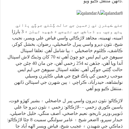
ڏانهن منتقل ڪيو ويو.
جتي ڪيترن ئي زخمين جي حالت ڳڻتي جوڳي ٻڌائي
پئي وڃي. بم ڌماڪي جي نتيجي ۾ شهيد ٿيلن ۾ 3 ٻارڙا
امينه، تهمينه، مجاهد لاڙڪاڻي واسي فياض علي ويسر، نجيب
شيخ، نئون ديرو واسي پيرل خاصخيلي، رضوان، بخشل کوکر،
ڪاشف، ڪلثوم خاصخيلي ۽ ٻيا شامل آهن. تعلقا اسپتال
سيوهڻ جي ايم ايس جو چوڻ آهي ته 70 کان وڌيڪ لاش اسپتال
آندا ويا آهن، جڏهن ته 254 زخمي آهن، جن مان 40 ڄڻن جي
حالت ڳڻتي جوڳي آهي. تعلقه اسپتال سيوهڻ جي ايم ايس
موجب زخمين کي پاڪ فوج جي هيلي ڪاپٽرن وسيلي
نوابشاهه، حيدرآباد، ڪراچي ۽ ٻين شهرن جي اسپتالن ڏانهن
منتقل ڪيو ويو آهي.
لاڙڪاڻو: نئون ديرون واسي پير ل خاصخلي ۽ بشير کهڙو فوت،
ياسين ڪوري زخمي – -لاڙڪاڻو: زخمي ۾ نئون ديرو جا علي
ڏنوٻٻر،وزير ناريجو، نعيم خاصخي، آصف منگي، خليل خاصيلي،
حبدار سپرو، ااضعر شيخ ۽ عامر سولنگي سميت 8 ڄڻا لاڙڪاڻو:
ڌماڪي جي شهيدن ۾ عجبب شيخ، فياض ويسر الهه آباد جا