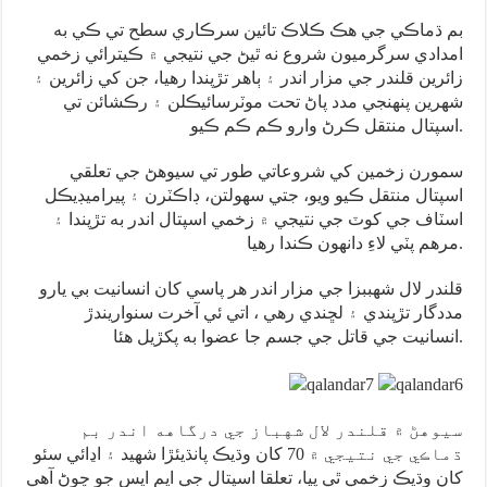
بم ڌماڪي جي هڪ ڪلاڪ تائين سرڪاري سطح تي ڪي به
امدادي سرگرميون شروع نه ٿيڻ جي نتيجي ۾ ڪيترائي زخمي
زائرين قلندر جي مزار اندر ۽ ٻاهر تڙپندا رهيا، جن کي زائرين ۽
شهرين پنهنجي مدد پاڻ تحت موٽرسائيڪلن ۽ رڪشائن تي
اسپتال منتقل ڪرڻ وارو ڪم ڪم ڪيو.
سمورن زخمين کي شروعاتي طور تي سيوهڻ جي تعلقي
اسپتال منتقل ڪيو ويو، جتي سهولتن، ڊاڪٽرن ۽ پيراميڊيڪل
اسٽاف جي کوٽ جي نتيجي ۾ زخمي اسپتال اندر به تڙپندا ۽
مرهم پٽي لاءِ دانهون ڪندا رهيا.
قلندر لال شهببزا جي مزار اندر هر پاسي کان انسانيت بي يارو
مددگار تڙپندي ۽ لڇندي رهي ، اتي ئي آخرت سنواريندڙ
انسانيت جي قاتل جي جسم جا عضوا به پکڙيل هئا.
سيوهڻ ۾ قلندر لال شهباز جي درگاهه اندر بم
ڌماڪي جي نتيجي ۾ 70 کان وڌيڪ پانڌيئڙا شهيد ۽ اڍائي سئو
کان وڌيڪ زخمي ٿي پيا، تعلقا اسپتال جي ايم ايس جو چوڻ آهي