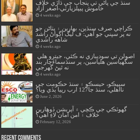
سنڌ جي پاڻي تي پنجاب جي ڌاڙي خلاف
خاموش پيپلزپارٽي-اصغر آزاد
4 weeks ago
ڪراچي صرف سنڌين، بهارين ۽ پٺاڻن جو
نه پر سڀني جو آهي: ف ليگ اڳواڻ راشد
شاهه راشدي
4 weeks ago
اصولن تي سوديبازي نه ڪئي، جيترو هلي
سگهياسين هلياسين، پر سنڌسماءَچار بند
نه ٿيڻ گهرجي
4 weeks ago
سيپڪو، حيسڪو ۽ سنڌ حڪومت جي
نااهلي، سنڌ جا127 ارب رپيا ٻڏي ويا؟
June 2, 2026
گهوٽڪي جي ڪچي ۾ آپريشن ڏوهارين
خلاف ۽ امن امان لاءِ آهي؟
February 12, 2026
Recent Comments