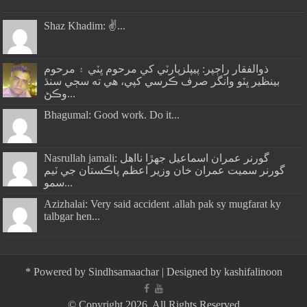
Shaz Khadim: ✌️...
ذوالفقار راڄپر: پيپلزپارٽي کي مرحوم ڀٽي ۽ مرحوم
بينظير ڀٽو وانگر صرف ڪرسي کپي، هي ته سڄي سنڌ
وڪڻ...
Bhagumal: Good work. Do it...
Nasrullah jamali: گورنر عمران اسماعيل جھڙا نااهل
گورنر سميت عمران خان وزير اعظم پاڪستان جي ٽيم
سمو...
Azizhalai: Very said accident .allah pak sy mugfarat ky
talbgar hen...
*
Powered by
Sindhsamaachar
| Designed by
kashifalinoon
© Copyright 2026, All Rights Reserved