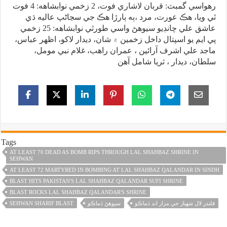
رهواسي گمبٽ: قربان لاشاري فوت، 2 زخمي نوابشاهه: 4 فوت
ٿي ويا، هڪ عورت، مرد ،ٻه ٻارڙا هڪ جي سڃاڻپ عاليه ڌي
عاشق علي چانڊيو سيوهڻ واسي طورٿي نوابشاهه: 25 زخمي
پي ايم يو اسپتال داخل زخمين ۾ شان، ديدار لاکو، اظهر عباس،
ماجد علي اشرف آرائين ، عمران راهب، غلام نبي مومل،
سلطان، ديدار ، ثريا شامل آهن
Tags
AT LEAST 70 DEAD AS BOMB RIPS THROUGH LAL SHAHBAZ SHRINE IN
SEHWAN
AT LEAST 72 MARTYRED IN BOMBING AT LAL SHAHBAZ QALANDAR IN SINDH
BLAST HITS PAKISTAN'S LAL SHAHBAZ QALANDAR SUFI SHRINE
BLAST ROCKS LAL SHAHBAZ QALANDAR'S SHRINE
قلندر لال شهباز جي مزار اند ڌماڪو
سيوهڻ ڌماڪو
SEHWAN SHARIF BLAST