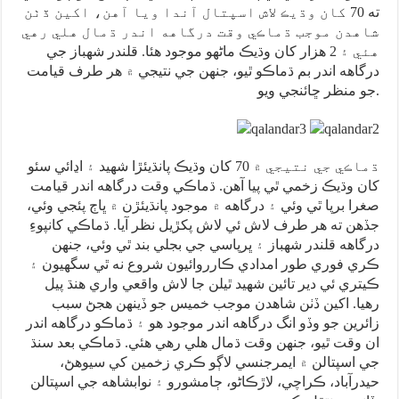
ته 70 کان وڌيڪ لاش اسپتال آندا ويا آهن، اکين ڏٺن
شاهدن موجب ڌماڪي وقت درگاهه اندر ڌمال هلي رهي
هئي ۽ 2 هزار کان وڌيڪ ماڻهو موجود هئا. قلندر شهباز جي
درگاهه اندر بم ڌماڪو ٿيو، جنهن جي نتيجي ۾ هر طرف قيامت
جو منظر ڇائنجي ويو.
ڌماڪي جي نتيجي ۾ 70 کان وڌيڪ پانڌيئڙا شهيد ۽ اڍائي سئو
کان وڌيڪ زخمي ٿي پيا آهن. ڌماڪي وقت درگاهه اندر قيامت
صغرا برپا ٿي وئي ۽ درگاهه ۾ موجود پانڌيئڙن ۾ ڀاڄ پئجي وئي،
جڏهن ته هر طرف لاش ئي لاش پکڙيل نظر آيا. ڌماڪي کانپوءِ
درگاهه قلندر شهباز ۽ ڀرپاسي جي بجلي بند ٿي وئي، جنهن
ڪري فوري طور امدادي ڪارروائيون شروع نه ٿي سگهيون ۽
ڪيتري ئي دير تائين شهيد ٿيلن جا لاش واقعي واري هنڌ پيل
رهيا. اکين ڏٺن شاهدن موجب خميس جو ڏينهن هجڻ سبب
زائرين جو وڏو انگ درگاهه اندر موجود هو ۽ ڌماڪو درگاهه اندر
ان وقت ٿيو، جنهن وقت ڌمال هلي رهي هئي. ڌماڪي بعد سنڌ
جي اسپتالن ۾ ايمرجنسي لاڳو ڪري زخمين کي سيوهڻ،
حيدرآباد، ڪراچي، لاڙڪاڻو، ڄامشورو ۽ نوابشاهه جي اسپتالن