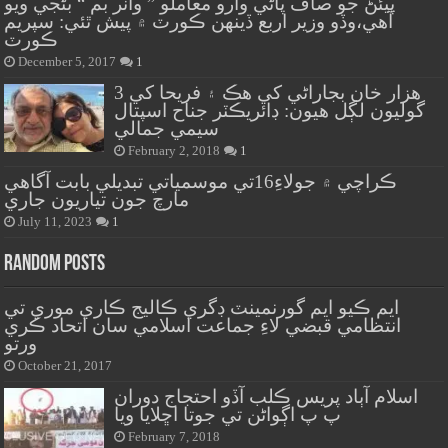
پيئڻ جو صاف پاڻي وارو معاملو ” واٽر بم “ بڻجي ويو
آهي،وڏو وزير اربع ڏينهن ڪورٽ ۾ پيش ٿئي: سپريم
ڪورٽ
December 5, 2017
1
هزار خان بجاراڻي کي هڪ ۽ فريحا کي 3
گوليون لڳل هيون: ڊائريڪٽر جناح اسپتال
سيمي جمالي
February 2, 2018
1
ڪراچي ۾ جولاءِ16تي موسمياتي تبديلي بابت آگاهي
مارچ جون تياريون جاري
July 11, 2023
1
Random Posts
ايم ڪيو ايم گورنمينٽ ڊگري ڪاليج ڪاري موري تي
انتظامي قبضي لاءِ جماعت اسلامي سان اتحاد ڪري
ورتو
October 21, 2017
اسلام آٻاد پريس ڪلب آڏو احتجاج دوران
پ پ اڳواڻن تي جوتا اڇلايا ويا
February 7, 2018