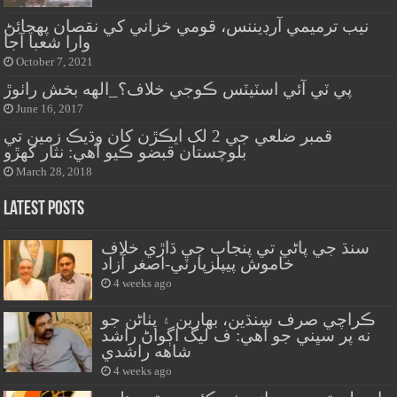
نيب ترميمي آرڊيننس، قومي خزاني کي نقصان پهچائڻ
وارا شعبا آجا
October 7, 2021
پي ٽي آئي اسٽيٽس ڪوجي خلاف؟_الهه بخش راٺوڙ
June 16, 2017
قمبر ضلعي جي 2 لک ايڪڙن کان وڌيڪ زمين تي
بلوچستان قبضو ڪيو آهي: نثار کهڙو
March 28, 2018
Latest Posts
سنڌ جي پاڻي تي پنجاب جي ڌاڙي خلاف
خاموش پيپلزپارٽي-اصغر آزاد
4 weeks ago
ڪراچي صرف سنڌين، بهارين ۽ پٺاڻن جو
نه پر سڀني جو آهي: ف ليگ اڳواڻ راشد
شاهه راشدي
4 weeks ago