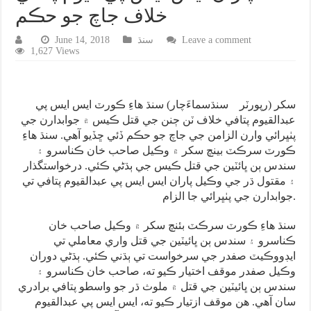
خلاف جاچ جو حڪم
Leave a comment
سنڌ
June 14, 2018
1,627 Views
سکر (رپورٽر سنڌسماءَچار) سنڌ هاءِ ڪورٽ ايس ايس پي
عبدالقيوم پتافي خلاف ٽن ڄنن جي قتل ڪيس ۾ جوابدارن جي
پٺڀرائي وارن الزامن جي جاچ جو حڪم ڏئي ڇڏيو آهي. سنڌ هاءِ
ڪورٽ سرڪٽ بينچ سکر ۾ وڪيل صاحب خان ڪناسرو ۽
سندس ٻن ڀائٽين جي قتل ڪيس جي ٻڌڻي ڪئي. درخواستگذار
۽ مقتول ڌر جي وڪيل پاران ايس ايس پي عبدالقيوم پتافي تي
جوابدارن جي پٺڀرائي جا الزام.
سنڌ هاءِ ڪورٽ سرڪٽ بئنچ سکر ۾ وڪيل صاحب خان
ڪناسرو ۽ سندس ٻن ڀائيٽين جي قتل واري معاملي تي
ايڊووڪيٽ صفدر جي سرخواست تي ٻڌني ڪئي. ٻڌڻي دوران
وڪيل صفدر موقف اختيار ڪيو ته، صاحب خان ڪناسرو ۽
سندس ٻن ڀائيٽين جي قتل ۾ ملوث ڌر جو واسطو پتافي برادري
سان آهي. هن موقف ازتيار ڪيو ته، ايس ايس پي عبدالقيوم