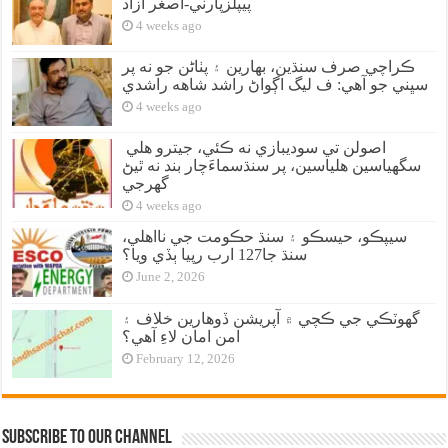
پيپلزپارٽي-اصغر آزاد
4 weeks ago
ڪراچي صرف سنڌين، بهارين ۽ پٺاڻن جو نه پر
سڀني جو آهي: ف ليگ اڳواڻ راشد شاهه راشدي
4 weeks ago
اصولن تي سوديبازي نه ڪئي، جيترو هلي
سگهياسين هلياسين، پر سنڌسماءَچار بند نه ٿيڻ
گهرجي
4 weeks ago
سيپڪو، حيسڪو ۽ سنڌ حڪومت جي نااهلي،
سنڌ جا127 ارب رپيا ٻڏي ويا؟
June 2, 2026
گهوٽڪي جي ڪچي ۾ آپريشن ڏوهارين خلاف ۽
امن امان لاءِ آهي؟
February 12, 2026
Subscribe to our Channel