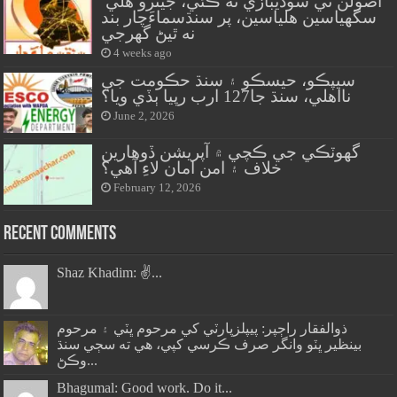
اصولن تي سوديبازي نه ڪئي، جيترو هلي
سگهياسين هلياسين، پر سنڌسماءَچار بند
نه ٿيڻ گهرجي
4 weeks ago
سيپڪو، حيسڪو ۽ سنڌ حڪومت جي
نااهلي، سنڌ جا127 ارب رپيا ٻڏي ويا؟
June 2, 2026
گهوٽڪي جي ڪچي ۾ آپريشن ڏوهارين
خلاف ۽ امن امان لاءِ آهي؟
February 12, 2026
Recent Comments
Shaz Khadim: ✌️...
ذوالفقار راڄپر: پيپلزپارٽي کي مرحوم ڀٽي ۽ مرحوم
بينظير ڀٽو وانگر صرف ڪرسي کپي، هي ته سڄي سنڌ
وڪڻ...
Bhagumal: Good work. Do it...