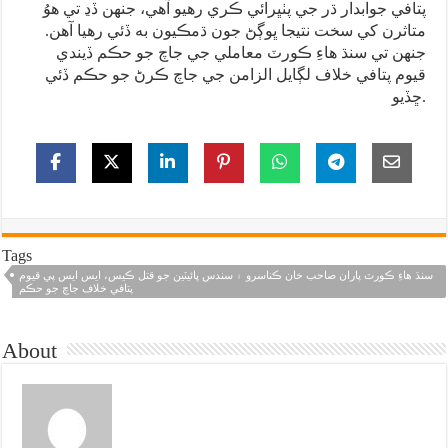
پتافي جوابدار ڌر جي پٺڀرائي ڪري رهيو آهي، جنهن ڏڍ تي هوُ
متاثرن کي سخت نتيجا ڀوڳڻ جون ڌمڪيون به ڏئي رهيا آهن.
جنهن تي سنڌ هاءِ ڪورٽ معاملي جي جاچ جو حڪم ڏيندي
قيوم پتافي خلاف لڳايل الزامن جي جاچ ڪرڻ جو حڪم ڏئي
ڇڏيو.
Tags
سنڌ هاءِ ڪورٽ پاران صاحب خان ڪناسرو ۽ سندس ڀائيٽين جو قتل ڪيس، ايس ايس پي قيوم
پتافي خلاف جاچ جو حڪم
About