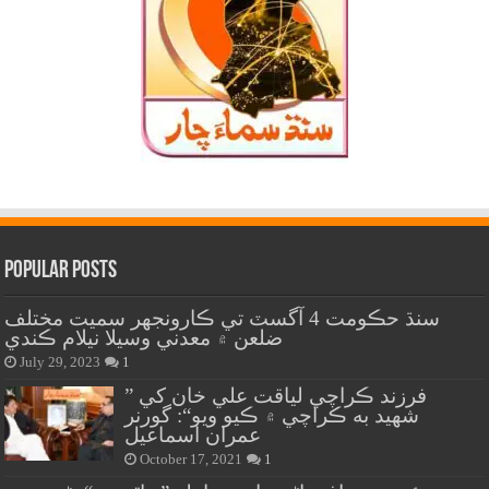
Popular Posts
سنڌ حڪومت 4 آگسٽ تي ڪارونجهر سميت مختلف
ضلعن ۾ معدني وسيلا نيلام ڪندي
July 29, 2023
1
” فرزند ڪراچي لياقت علي خان کي
شهيد به ڪراچي ۾ ڪيو ويو“: گورنر
عمران اسماعيل
October 17, 2021
1