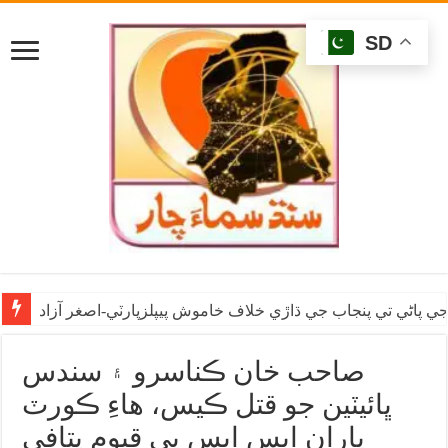
SD
ي پاڻي تي پنجاب جي ڌاڙي خلاف خاموش پيپلزپارٽي-اصغر آزاد
صاحب خان ڪناسرو ۽ سندس
ڀائيٽين جو قتل ڪيس، هاءِ ڪورٽ
پاران ايس ايس پي قيوم پتافي