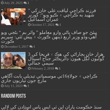
July 29, 2023
1
” فرزند ڪراچي لياقت علي خان کي
شهيد به ڪراچي ۾ ڪيو ويو“: گورنر
عمران اسماعيل
October 17, 2021
1
پيئڻ جو صاف پاڻي وارو معاملو ” واٽر بم “ بڻجي ويو
آهي،وڏو وزير اربع ڏينهن ڪورٽ ۾ پيش ٿئي: سپريم
ڪورٽ
December 5, 2017
1
هزار خان بجاراڻي کي هڪ ۽ فريحا کي 3
گوليون لڳل هيون: ڊائريڪٽر جناح اسپتال
سيمي جمالي
February 2, 2018
1
ڪراچي ۾ جولاءِ16تي موسمياتي تبديلي بابت آگاهي
مارچ جون تياريون جاري
July 11, 2023
1
Random Posts
سنڌ حڪومت پاران اين ٽي ايس پاس استادن کي لالي