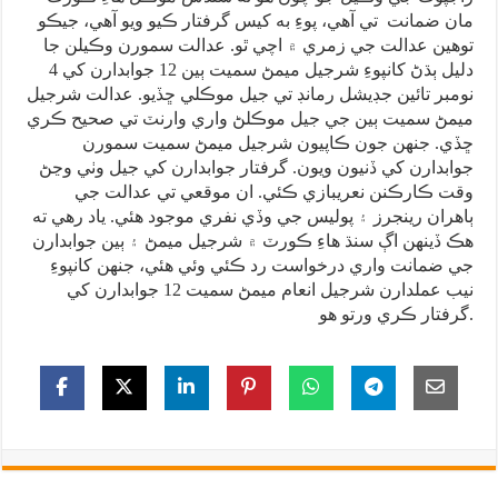
مان ضمانت تي آهي، پوءِ به کيس گرفتار ڪيو ويو آهي، جيڪو
توهين عدالت جي زمري ۾ اچي ٿو. عدالت سمورن وڪيلن جا
دليل ٻڌڻ کانپوءِ شرجيل ميمڻ سميت ٻين 12 جوابدارن کي 4
نومبر تائين جڊيشل رمانڊ تي جيل موڪلي ڇڏيو. عدالت شرجيل
ميمڻ سميت ٻين جي جيل موڪلڻ واري وارنٽ تي صحيح ڪري
ڇڏي. جنهن جون ڪاپيون شرجيل ميمڻ سميت سمورن
جوابدارن کي ڏنيون ويون. گرفتار جوابدارن کي جيل وٺي وڃڻ
وقت ڪارڪنن نعريبازي ڪئي. ان موقعي تي عدالت جي
ٻاهران رينجرز ۽ پوليس جي وڏي نفري موجود هئي. ياد رهي ته
هڪ ڏينهن اڳ سنڌ هاءِ ڪورٽ ۾ شرجيل ميمڻ ۽ ٻين جوابدارن
جي ضمانت واري درخواست رد ڪئي وئي هئي، جنهن کانپوءِ
نيب عملدارن شرجيل انعام ميمڻ سميت 12 جوابدارن کي
گرفتار ڪري ورتو هو.