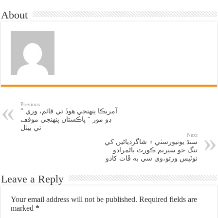
About
Previous
آمريڪا پنهنجي هوڏ تي قائم، وري ”
ڊو مور “ پاڪستان پنهنجي موقف
تي بيٺل
Next
سنڌ يونيورسٽي ۾ شاگردياڻين کي
تنگ جو سپريم ڪورٽ پاڻمرادو
نوٽيس ورتو،وي سي به ڦاٽ کاڌو
Leave a Reply
Your email address will not be published.
Required fields are
marked
*