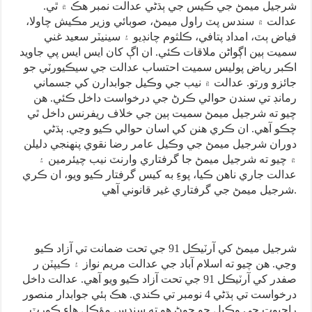
شرجيل ميمڻ جي ڪيس جي ٻڌڻي عدالت نمبر هڪ ۾ ٿي.
عدالت ۾ سندس پٽ راول ميمڻ، صوبائي وزير مڪيش چاولا،
فياض ٻٽ، امداد پتافي، ڪلثوم چانڊيو ۽ سينيٽر سعيد غني
سميت ٻين اڳواڻن ملاقات ڪئي. ان اڳ کان ايس ايس پي جاويد
اڪبر رياض پوليس سميت احتساب عدالت جي سيڪيورٽي جو
جائزو ورتو. عدالت ۾ نيب جي وڪيل جوابدارن کي جسماني
رمانڊ تي سندن حوالي ڪرڻ جي درخواست داخل ڪئي. هن
چيو ته شرجيل ميمڻ سميت ٻين جي خلاف ريفرنس داخل ٿي
چڪو آهي. ان ڪري هنن کي اسان حوالي ڪيو وڃي. ٻڌڻي
دوران شرجيل ميمڻ جي وڪيل عامر رضا نقوي پنهنجي دليلن
۾ چيو ته شرجيل ميمڻ جا گرفتاري وارنٽ نيب چيئرمين ۽
عدالت جاري ناهن ڪيا، پوءِ به کيس گرفتار ڪيو ويو، ان ڪري
شرجيل ميمڻ جي گرفتاري غير قانوني آهي.
شرجيل ميمڻ کي آرٽيڪل 91 جي تحت ضمانت تي آزاد ڪيو
وڃي. هن چيو ته اسلام آباد جي عدالت مريم نواز ۽ ڪيپٽن ر
صفدر کي آرٽيڪل 91 جي تحت آزاد ڪيو ويو آهي. عدالت داخل
درخواست تي ٻڌڻي 4 نومبر تي ڪندي. هڪ ٻئي جوابدار منصور
راجپوت جي وڪيل جو چوڻ هو ته سندس مؤڪل هاءِ ڪورٽ