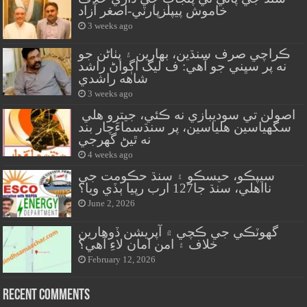
خاموش پيپلزپارٽي-اصغر آزاد
3 weeks ago
ڪراچي صرف سنڌين، بهارين ۽ پٺاڻن جو
نه پر سڀني جو آهي: ف ليگ اڳواڻ راشد
شاهه راشدي
3 weeks ago
اصولن تي سوديبازي نه ڪئي، جيترو هلي
سگهياسين هلياسين، پر سنڌسماءَچار بند
نه ٿيڻ گهرجي
4 weeks ago
سيپڪو، حيسڪو ۽ سنڌ حڪومت جي
نااهلي، سنڌ جا127 ارب رپيا ٻڏي ويا؟
June 2, 2026
گهوٽڪي جي ڪچي ۾ آپريشن ڏوهارين
خلاف ۽ امن امان لاءِ آهي؟
February 12, 2026
Recent Comments