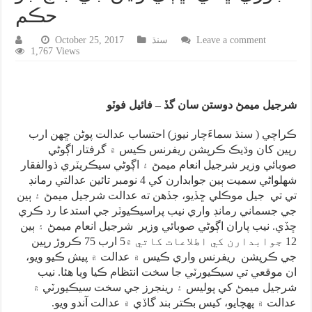
حڪم
Leave a comment
سنڌ
October 25, 2017
1,767 Views
شرجيل ميمڻ دوستن سان گڏ – فائيل فوٽو
ڪراچي ( سنڌ سماءَچار نيوز) احتساب عدالت پوڻن ڇهن ارب
رپين کان وڌيڪ ڪرپشن ريفرنس ڪيس ۾ گرفتار اڳوڻي
صوبائي وزير شرجيل انعام ميمڻ ۽ اڳوڻي سيڪريٽري ذوالفقار
شهلواڻي سميت ٻين جوابدارن کي 4 نومبر تائين عدالتي رمانڊ
تي تي جيل موڪلي ڇڏيو، جڏهن ته عدالت شرجيل ميمڻ ۽ ٻين
جي جسماني رمانڊ واري نيب پراسيڪيوٽر جي استدعا رد ڪري
ڇڏي. نيب پاران اڳوڻي صوبائي وزير شرجيل انعام ميمڻ ۽ ٻين
12 جوابدارن کي اطلاعات کاتي ۾5 ارب 75 ڪروڙ رپين
جي ڪرپشن ريفرنس واري ڪيس ۾ عدالت ۾ پيش ڪيو ويو،
ان موقعي تي سيڪيورٽي جا سخت انتظام ڪيا ويا هئا. نيب
شرجيل ميمڻ کي پوليس ۽ رينجرز جي سخت سيڪيورٽي ۾
عدالت ۾ پهچايو، کيس بڪتر بند گاڏي ۾ عدالت آندو ويو.