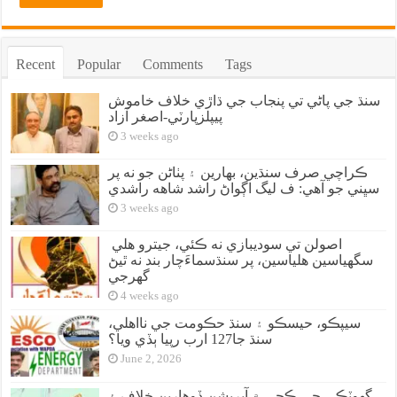
Recent
Popular
Comments
Tags
سنڌ جي پاڻي تي پنجاب جي ڌاڙي خلاف خاموش
پيپلزپارٽي-اصغر آزاد
3 weeks ago
ڪراچي صرف سنڌين، بهارين ۽ پٺاڻن جو نه پر
سڀني جو آهي: ف ليگ اڳواڻ راشد شاهه راشدي
3 weeks ago
اصولن تي سوديبازي نه ڪئي، جيترو هلي
سگهياسين هلياسين، پر سنڌسماءَچار بند نه ٿيڻ
گهرجي
4 weeks ago
سيپڪو، حيسڪو ۽ سنڌ حڪومت جي نااهلي،
سنڌ جا127 ارب رپيا ٻڏي ويا؟
June 2, 2026
گهوٽڪي جي ڪچي ۾ آپريشن ڏوهارين خلاف ۽