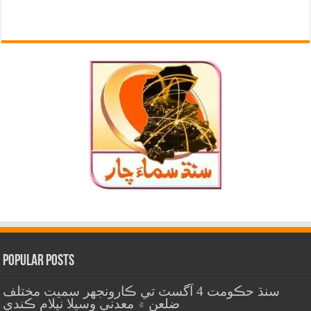
Popular Posts
سنڌ حڪومت 4 آگسٽ تي ڪارونجهر سميت مختلف
ضلعن ۾ معدني وسيلا نيلام ڪندي