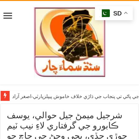
SD
ي پاڻي تي پنجاب جي ڌاڙي خلاف خاموش پيپلزپارٽي-اصغر آزاد
شرجيل ميمڻ جيل حوالي، يوسف
ڪابورو جي گرفتاري لاءِ نيب ٽيم
جوڙي ڇڏي، ڀڄي وڃڻ جي جاچ جو