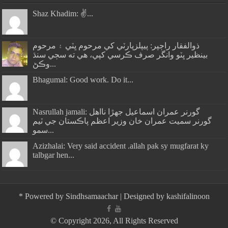
Shaz Khadim: ✌️...
ذوالفقار راڄپر: پيپلزپارٽي کي مرحوم ڀٽي ۽ مرحوم
بينظير ڀٽو وانگر صرف ڪرسي کپي، هي ته سڄي سنڌ
وڪڻ...
Bhagumal: Good work. Do it...
Nasrullah jamali: گورنر عمران اسماعيل جھڙا نااهل
گورنر سميت عمران خان وزير اعظم پاڪستان جي ٽيم
سمو...
Azizhalai: Very said accident .allah pak sy mugfarat ky
talbgar hen...
*
Powered by
Sindhsamaachar
| Designed by
kashifalinoon
© Copyright 2026, All Rights Reserved