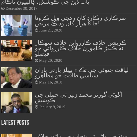
پاپ ڏيڻ جي ڪوشش، ڳالهيون ناڪام
December 30, 2017
سرڪاري رڪارڊ کان رهجي ويل ڪرونا
جا 8 هزار کان وڌيڪ مريض!
June 21, 2020
ڪرپشن خلاف ڪاررواين خلاف سهڪار
نه ڪندڙ ڪامورن خلاف ڪارروائي جو
فيصلو
May 20, 2020
لياقت جتوئي جي تڪ ۾ پيپلز پارتي پاران
سياسي طاقت جو مظاهرو
May 16, 2018
اڳوڻي گورنر محمد زبير تي حملي جي
ڪوشش
January 9, 2019
Latest Posts
سنڌ جي پاڻي تي پنجاب جي ڌاڙي خلاف