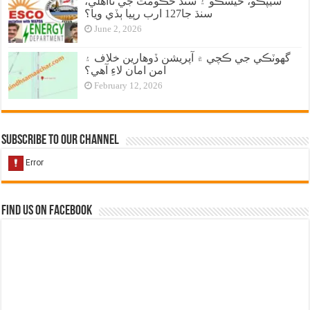
سيپڪو، حيسڪو ۽ سنڌ حڪومت جي نااهلي،
سنڌ جا127 ارب رپيا ٻڏي ويا؟
June 2, 2026
گهوٽڪي جي ڪچي ۾ آپريشن ڏوهارين خلاف ۽
امن امان لاءِ آهي؟
February 12, 2026
Subscribe to our Channel
Find us on Facebook