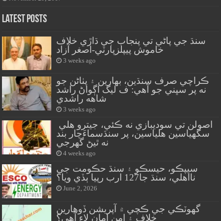
Latest Posts
سنڌ جي پاڻي تي پنجاب جي ڌاڙي خلاف
خاموش پيپلزپارٽي-اصغر آزاد
3 weeks ago
ڪراچي صرف سنڌين، بهارين ۽ پٺاڻن جو
نه پر سڀني جو آهي: ف ليگ اڳواڻ راشد
شاهه راشدي
3 weeks ago
اصولن تي سوديبازي نه ڪئي، جيترو هلي
سگهياسين هلياسين، پر سنڌسماءَچار بند
نه ٿيڻ گهرجي
4 weeks ago
سيپڪو، حيسڪو ۽ سنڌ حڪومت جي
نااهلي، سنڌ جا127 ارب رپيا ٻڏي ويا؟
June 2, 2026
گهوٽڪي جي ڪچي ۾ آپريشن ڏوهارين
خلاف ۽ امن امان لاءِ آهي؟