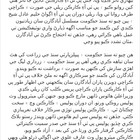
بيهاري ٽائر ڪڍيا ويا، جتي پي ٽي آءِ ڪارڪنن گاڏين جا ٽائر هڻي
کين روانو ڪيو ۽ پي ٽي آءِ ڪارڪن ريلي جي صورت ۾ ڪراچي
طرف روانا ٿي ويا، ريلي دوران پي ٽي آءِ اڳواڻ حليم عادل شيخ
۽ ٻين چيو ته سنڌ حڪومت مسلسل آبادگارن سان زيادتيون
ڪندي کين ڪمند جو مناسب اگهه ڏيارڻ واري نوٽيفڪيشن تي
عمل ناهي ڪرائي رهي، جڏهن ته احتجاج ڪرڻ تي آبادگارن
مٿان تشدد ڪيو پيو وڃي.
هن چيو ته سنڌ حڪومت ۽ پيپلزپارٽي سنڌ جي زراعت کي هٿ
سان تباهه ڪري رهي آهي پر سنڌ حڪومت ۽ زرداري ليگ جي
اهڙي سازش کي ڪنهن به صورت ۾ برداشت نه ڪيو ويندو.
آبادگارن کي ڪمند جو سرڪاري اگھه نه ملڻ خلاف پي ٽي آءِ
ڪراچي ڊويزن پاران آبادگارن سان يڪجهتي جي اظهار طور پي
ٽي آءِ ڪارڪنن پاران ڪراچي پريس ڪلب کان ريلي ڪڍي
وزيراعليٰ هائوس ڏانهن مارچ ڪيو ويو. جنهن کي ميٽروپول وٽ
پوليس روڪي ورتو. ان دوران پوليس ۽ ڪارڪنن وچ ۾ سخت
ڇڪتاڻ ٿي. ۽ ڪارڪنن پوليس توڙي سرڪار خلاف نعريبازي
ڪئي. جڏهن ته پوليس سي ايم هائوس ڏانهن ويندڙ رستو بلاڪ
ڪري ڇڏيو. پوليس پي ٽي آءِ سنڌ جي صدر سميت ڪيترائي
ڪارڪنن گرفتار ڪري ورتا.جن کي بعد ۾ آزاد ڪيو ويو،
ڪارڪن ميٽرو پول وٽ عارف علوي جي اڳواڻي ڌرڻو هڻي ويهي