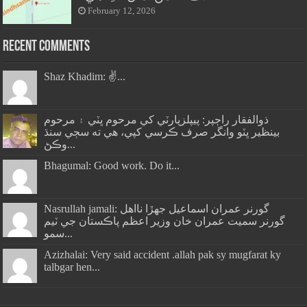
February 12, 2026
Recent Comments
Shaz Khadim: ✌️...
ذوالفقار راڄپر: پيپلزپارٽي کي مرحوم ڀٽي ۽ مرحوم
بينظير ڀٽو وانگر صرف ڪرسي کپي، هي ته سڄي سنڌ
وڪڻ...
Bhagumal: Good work. Do it...
Nasrullah jamali: گورنر عمران اسماعيل جھڙا نااهل
گورنر سميت عمران خان وزير اعظم پاڪستان جي ٽيم
سمو...
Azizhalai: Very said accident .allah pak sy mugfarat ky
talbgar hen...