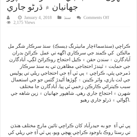
جهانيان ۾ ڌرڻو جاري
on
Comments Off
سنڌ
January 4, 2018
شگرملز
2,175 Views
مالڪن
جي
زيادتين
۽
ڪراچي (سنڌسماءَچار مانيٽرنگ ڊيسڪ) سنڌ سرڪار شگر مل
سنڌ
مالڪن کي ڪمند جي سرڪاري اگهه تي عمل ڪرائڻ بدران
سرڪار
جي
آبادگارن ۽ سندن حقن ۾ ڪيل احتجاج روڪرائڻ لڳي، آبادگارن
ڪن
جي حمايت ۾ ٿيندڙ احتجاجي مظاهرن تي به سنڌ سرڪار
لاٽار
ڏمرجي پئي، ڪراچي ۾ پي ٽي آءِ جي احتجاجي ريلي تي پوليس
خلاف
مختلف
جي لٺ بازي، واٽر ڪينن ۽ ڳوڙها آڻيدڙ گئس جو جي استعمال
شهرن
سبب ڪيترائي ڪارڪن زخمي ٿي پيا. آبادگارن جا مختلف
۾
شهرن ۾ احتجاج جاري رهي. شاهپور جهانيان ۾ زين شاهه جي
احتجاجي
اڳواڻي ۾ ڌرڻو جاري رهيو.
مظاهرا،
شاهپور
جهانيان
۾
ڌرڻو
پي ٽي آءِ جو به حيدرآباد کان ڪراچي تائين مارچ مختلف هنڌن
جاري
تي رستا روڪ باوجود ڪراچي پهچي ويو، پي ٽي آءِ جي ريلي کي