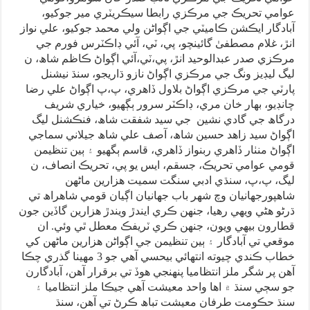
عوامي تحريڪ جي مرڪزي رابطا سيڪريٽري مير جوکيو،
آبادگار ايڪشن ڪاميٽي جي اڳواڻن ولي محمد جوکيو، علي نواز
انڙ، غلام مصطفىٰ گائينچو، پي، ٽي، آئي ڊاڪٽرس فورم جي
مرڪزي صدر عبدالوحيد انڙ، پي،ٽي،آئي اڳواڻ ڪاظم شاھ، ن
ليگ ليڊيز ونگ جي مرڪزي اڳواڻ نازو ڌاريجو، سنڌ نيشنل
پارٽي جي مرڪزي اڳواڻ بلاول ڏاهري، پ،پ اڳواڻ علي رضا
چانڊيو، بهار خان مري، ڊاڪٽر سرور ٻڳهيو، خياري شريف
درگاھ جي گادي نشين جي سيد شفقت شاھ، فنڪشنل ليگ
اڳواڻ سيد زاهد حسين شاھ، آصف علي شاھ جيلاني سماجي
اڳواڻ منٺار ڏاھري ربنواز ڏاھري، قاسم ٻگھيو ۽ ٻين تنظيمن
قومي عوامي تحريڪ، جسقم، ايس يو پي، تحريڪ انصاف، ن
ليگ، پ،پ، سنڌي ادبي سنگت سميت هزارين ماڻهن
شاهپورجهانيان وچ شهر باب جهانيان اڳيان قومي شاهراھ تي
ڌرڻو هڻي ويهي رهيا، جنهن ڪري ايندڙ ويندڙ هزارين گاڏين جون
قطارون بيهي ويون، جنهن ڪري ٽريفڪ معطل ٿي وئي. ان
موقعي تي آبادگار ۽ ٻين تنظيمن جي اڳواڻن هزارين ماڻهن کي
خطاب ڪندي چيوته انتهائي بيحسي آهي جو 3 مهينا گذري چڪا
آهن پر شگر ملز انتظاميا پنهنجي هوڏ تي برقرار آهن، آبادگارن
جو سڄي سنڌ ۾ اها واحد معيشت آهي جيڪا ملز انتظاميا ۽
سنڌ حڪومت طرفان معيشت تباھ ڪرڻ تي آهن، سنڌ