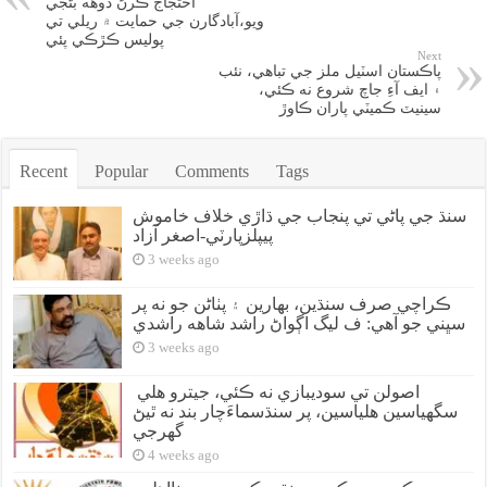
احتجاج ڪرڻ ڏوهه بڻجي
ويو،آبادگارن جي حمايت ۾ ريلي تي
پوليس ڪڙڪي پئي
Next
پاڪستان اسٽيل ملز جي تباهي، نئب
۽ ايف آءِ جاچ شروع نه ڪئي،
سينيٽ ڪميٽي پاران ڪاوڙ
Recent
Popular
Comments
Tags
سنڌ جي پاڻي تي پنجاب جي ڌاڙي خلاف خاموش
پيپلزپارٽي-اصغر آزاد
3 weeks ago
ڪراچي صرف سنڌين، بهارين ۽ پٺاڻن جو نه پر
سڀني جو آهي: ف ليگ اڳواڻ راشد شاهه راشدي
3 weeks ago
اصولن تي سوديبازي نه ڪئي، جيترو هلي
سگهياسين هلياسين، پر سنڌسماءَچار بند نه ٿيڻ
گهرجي
4 weeks ago