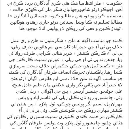
حڪومت ۽ ملز انتظاميا هڪ هٽي ڪري آبادگارن برباد ڪرڻ تي
آهن، اڄوڪو ڌرڻو شاهپورجهانيان شگر ملز کي ڪهڙي حالت ۾
به تسليم ڪرڻو پوندو، هنن مطالبو ڪيوته جيستائين آبادگارن جا
مطالبا تسليم نه ڪيا ويندا ايستائين ڌرڻو جاري رهندو، هوڏانهن
اڻوندڙ ڪنهن واقعي کي روڪڻ لاءِ پوليس اٽالا موجود هئا.
ڪمند جو مناسب اگهه نه ملڻ ۽ شگرملون نه هلڻ واري عمل
خلاف پي ٽي آءِ جي حيدرآباد کان سي ايم هائوس طرف ريلي،
پي ٽي آءِ ڪارڪن ڪنٽينر ۽ بئرير هٽائي ڪراچي طرف روانا ٿي
ويا، جڏهن ته پي ٽي آءِ جي ريلي ۾ عورتن سميت ڪارڪنن جي
هٿن ۾ ڪمند کنيل هو، جيڪي حڪمرانن خلاف سخت نعريبازي
ڪندا رهيا. پاڪستان تحريڪ انصاف طرفان آبادگارن کي ڪمند
جو مناسب اگهه نه ملڻ خلاف سي ايم هائوس اڳيان ڌرڻو هڻڻ
لاءِ حيدرآباد جي ڀٽائي نگر واري علائقي مان حليم عادل شيخ،
علي جوڻيجو، چنيسر آريسر ۽ ٻين جي اڳواڻي ۾ ريلي ڪڍي
وئي، ڄامشورو روڊ تان نڪتل ريلي کي قاسم آباد باءِ پاس،
مهراڻ پل، نسيم نگر پوليس چوڪي، ٽول پلازه ۽ ٻين هنڌن تي
ڪنٽينر بيهاري روڪڻ جي ڪوشش ڪئي وئي پر پي ٽي آءِ
ڪارڪنن مزاحمت ڪندي ڪنٽينرن سميت سمورن رڪاوٽن کي
هٽائي ڇڏيو، ڄامشورو ٽول پلازه وٽ پوليس طرفان گاڏين کي