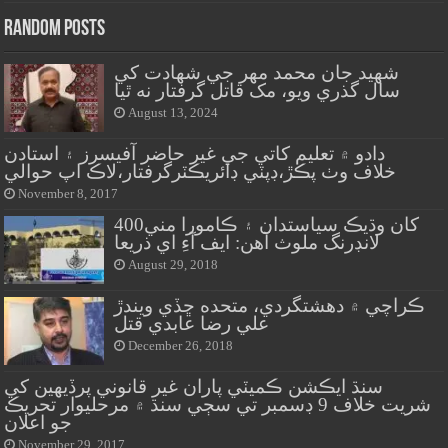
Random Posts
شهيد جان محمد مهر جي شهادت کي
سال گذري ويو، مک قاتل گرفتار نه ٿيا
August 13, 2024
دادو ۾ تعليم کاتي جي غير حاضر آفيسرز ۽ استادن
خلاف وٺ پڪڙ،ڊپٽي ڊائريڪٽرگرفتار،لاڪ اپ حوالي
November 8, 2017
400کان وڌيڪ سياستدان ۽ ڪامورا مني
لانڊرنگ ملوث آهن: ايف آءِ اي ذريعا
August 29, 2018
ڪراچي ۾ دهشتگردي، متحده ڇڏي ويندڙ
علي رضا عابدي قتل
December 26, 2018
سنڌ ايڪشن ڪميٽي پاران غير قانوني پرڏيهين کي
شريت خلاف 9 ڊسمبر تي سڄي سنڌ ۾ مرحليوار تحريڪ
جو اعلان
November 29, 2017