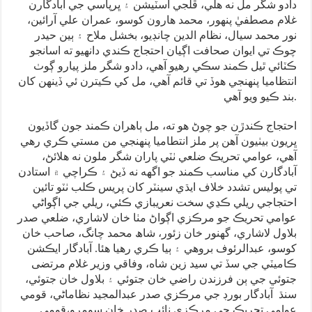
دادو شگر مل نه هلي، ڦلجي اسٽيشن ۽ ڀرپاسي جي آبادگارن
غلام مصطفيٰ پنهور، محمد هارون کوسو، عمران علي آرائين،
نور محمد سيال، نظام الدين چانڊيو، بخشل ملاح ۽ ٻين حيدر
چوڪ تي ايوان صحافت اڳيان احتجاج ڪندي دانهيو ته اسانجو
ڪٽائي ٿيل ڪمند سڪي رهيو آهي، دادو شگر ملز پيارو ڳوٺ
انتظاميا پنهنجي هوڏ تي قائم آهي، مل کي ڪيترن ئي ڏينهن کان
بند ڪيو ويو آهي.
احتجاج ڪندڙن جو چوڻ هو ته، مل ٻاهران ڪمند جون گاڏيون
ڀريون بيٺيون آهن پر ملز انتطاميا پنهنجي من مستي ڪري رهي
آهي، عوامي تحريڪ ضلعي ٺٽي پاران شگر ملون نه هلائڻ،
آبادگارن کي مناسب ڪمند جو اگھه نه ڏيڻ ۽ ڪراچي ۾ استادن
تي پوليس تشدد خلاف ايڌي سينٽر کان پريس ڪلب ٺٽو تائين
احتجاجي ريلي ڪڍي سخت نعريبازي ڪئي، ريلي جي اڳواڻي
عوامي تحريڪ جو مرڪزي اڳواڻ مٺا خان لاشاري، ضلعي صدر
بلاول لاشاري، گهنور خان زئور، شاھ محمد چانگ، صاحب خان
کوسو، عبدالرئوف بروهي ۽ ٻيا ڪري رهيا هئا. آبادگار ايڪشن
ڪاميٽي جي سڏ تي سيد زين شاه، وفاقي وزير غلام مرتضى
جتوئي جي ٻن فرزندن راضي خان جتوئي ۽ بلاول خان جتوئي،
سنڌ آبادگار بورڊ جي مرڪزي صدر عبدالمجيد نظاماڻي، قومي
عوامي تحريڪ جي مرڪزي نائب صدر خان سومرو،قومي