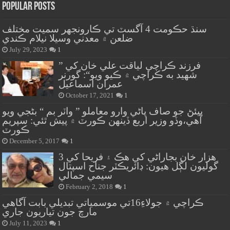
Popular Posts
سنڌ حڪومت 4 آگسٽ تي ڪارونجهر سميت مختلف
ضلعن ۾ معدني وسيلا نيلام ڪندي
July 29, 2023
1
” فرزند ڪراچي لياقت علي خان کي
شهيد به ڪراچي ۾ ڪيو ويو“: گورنر
عمران اسماعيل
October 17, 2021
1
پيئڻ جو صاف پاڻي وارو معاملو ” واٽر بم “ بڻجي ويو
آهي،وڏو وزير اربع ڏينهن ڪورٽ ۾ پيش ٿئي: سپريم
ڪورٽ
December 5, 2017
1
هزار خان بجاراڻي کي هڪ ۽ فريحا کي 3
گوليون لڳل هيون: ڊائريڪٽر جناح اسپتال
سيمي جمالي
February 2, 2018
1
ڪراچي ۾ جولاءِ16تي موسمياتي تبديلي بابت آگاهي
مارچ جون تياريون جاري
July 11, 2023
1