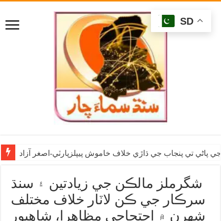
SD
ي پاڻي تي پنجاب جي ڌاڙي خلاف خاموش پيپلزپارٽي-اصغر آزاد
شگرملز مالڪن جي زيادتين ۽ سنڌ
سرڪار جي ڪن لاٽار خلاف مختلف
شهرن ۾ احتجاجي مظاهرا، شاهپور