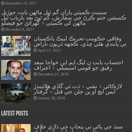
September 24, 2017
سينيٽ ڪميٽي پاران گم ٿيل ماڻهن بابت جوڙيل
ڪميشن ختم ڪرڻ جي سفارش، گم ٿيڻ بعد بازياب ٿيل
ماڻهن کي ڪميٽي ۾ گهرائڻ جو فيصلو
December 8, 2017
وفاقي حڪومت تحريڪ لبيڪ پاڪستان
تي پابندي هڻي ڇڏي، ڪجهه ڌريون ناراض
April 15, 2021
احتساب بابت ن ليگ ايم اين خواجا سعد
رفيق جو قومي اسيمبلي ۾ اعتراف
December 21, 2018
لاڙڪاڻي ۾ نشي ۾ ڌت ٿي گاڏي هلائيندڙ
ايس ايڇ او ٻن ڄڻن جي قتل ۾ گرفتار
January 30, 2018
Latest Posts
سنڌ جي پاڻي تي پنجاب جي ڌاڙي خلاف
خاموش پيپلزپارٽي-اصغر آزاد