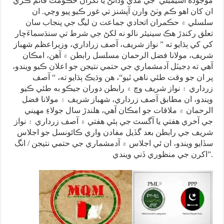
موجوده اسيمبلي جي مدي وڌائڻ يا نگران حڪومت قائم ڪري
ان کان اهو ڪم وٺڻ وارن آپشنز تي غور ڪيو پيو وڃي. ان
سلسلي ۾ حڪمران اتحادي جماعت ن ليگ جي پنجاب سان
تعلق رکندڙ هڪ سينيئر نالو نه لکڻ جي شرط تي سنڌسماءَچار
کي کي ٻڌايو ته ” نواز شريف، آصف زراداري، وزيراعظم شهباز
شريف، مولانا فضل الرحمان مسلسل رابطن ۾ آهن، امڪان
آهي ته ڊجيٽل آدمشماري جي حتمي نتيجن جو اعلان ڪيو ويندو،
پر ان جو وقت طئي ناهي ٿيو“، هن وڌيڪ ٻڌايو ته، “ آصف
زرداري ۽ نواز شريف وچ ۾ رابطن دوران جيڪو به طئي ڪيو
ويندو، ان مطابق آصف زرداري، شهباز شريف ۽ مولانا فضل
الرحمان ۾ ملاقات جو امڪان آهي، هلندڙ سال جولاءِ مهيني
جي آخري هفتي يا آگسٽ جي ٻئي هفتي ۾ آصف زرداري ۽ نواز
شريف جي رابطن بعد گڏيل مفادن واري ڪائونسل جو اجلاس
سڏايو ويندو، ان ئي اجلاس ۾ آدمشماري جي حتمي نتيجن / انگ
اکرن جي منظوري ڏني ويندي”.