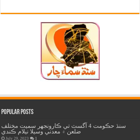
Popular Posts
سنڌ حڪومت 4 آگسٽ تي ڪارونجهر سميت مختلف
ضلعن ۾ معدني وسيلا نيلام ڪندي
July 29, 2023
1