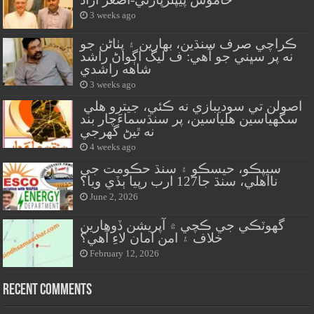
3 weeks ago
ڪراچي صرف سنڌين، بهارين ۽ پٺاڻن جو
نه پر سڀني جو آهي: ف ليگ اڳواڻ راشد
شاهه راشدي
3 weeks ago
اصولن تي سوديبازي نه ڪئي، جيترو هلي
سگهياسين هلياسين، پر سنڌسماءَچار بند
نه ٿيڻ گهرجي
4 weeks ago
سيپڪو، حيسڪو ۽ سنڌ حڪومت جي
نااهلي، سنڌ جا127 ارب رپيا ٻڏي ويا؟
June 2, 2026
گهوٽڪي جي ڪچي ۾ آپريشن ڏوهارين
خلاف ۽ امن امان لاءِ آهي؟
February 12, 2026
Recent Comments