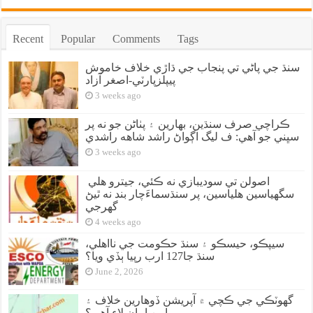
Recent
Popular
Comments
Tags
سنڌ جي پاڻي تي پنجاب جي ڌاڙي خلاف خاموش
پيپلزپارٽي-اصغر آزاد
3 weeks ago
ڪراچي صرف سنڌين، بهارين ۽ پٺاڻن جو نه پر
سڀني جو آهي: ف ليگ اڳواڻ راشد شاهه راشدي
3 weeks ago
اصولن تي سوديبازي نه ڪئي، جيترو هلي
سگهياسين هلياسين، پر سنڌسماءَچار بند نه ٿيڻ
گهرجي
4 weeks ago
سيپڪو، حيسڪو ۽ سنڌ حڪومت جي نااهلي،
سنڌ جا127 ارب رپيا ٻڏي ويا؟
June 2, 2026
گهوٽڪي جي ڪچي ۾ آپريشن ڏوهارين خلاف ۽
امن امان لاءِ آهي؟