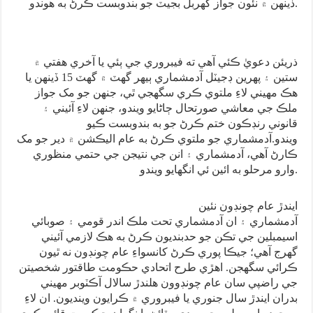
ڏينهن ۾ نئون جواز گهربل بجيٽ جو بندوبست ڪرڻ به هوندو.
ذريئن دعويٰ ڪئي آهي ته فيبروري جي ٻئي يا آخري هفتي ۾
ستين ۽ پهرين ڊجيٽل آدمشماري ٻيهر گهٽ ۾ گهٽ 15 ڏينهن يا
هڪ مهيني لاءِ ملتوي ڪري سگهجي ٿي، جنهن جو مک جواز
ملڪ جي معاشي صورتحال ڄاڻايو ويندو، جنهن لاءِ آئيني ۽
قانوني رنڊڪون ختم ڪرڻ جو به بندوبست ڪيو
ويندو.آدمشماري جو ملتوي ڪرڻ به عام اليڪشن ۾ دير جو مک
ڪارڻ آهي، آدمشماري ۽ انن جي نتيجن جي حتمي منظوري
وارو مرحلو به ائين ئي انگهايو ويندو.
ايندڙ عام چونڊون نئين
آدمشماري ۽ ان آدمشماري تحت ملڪ اندر قومي ۽ صوبائي
اسيمبلين جي تڪن جو حدبنديون ڪرڻ به هڪ لازمي آئيني
گهرج آهي؛ جيڪا پوري ڪرڻ کانسواءِ عام چونڊون نه ٿيون
ڪرائي سگهجن. اهڙي طرح اتحادي حڪومت طاقتور شخصيتن
جي راضپي سان عام چونڊوون هلندڙ سالال آڪٽوبر مهيني
بدران ايندڙ سال جنوري يا فيبروري ۾ ڪرايون وينديون. ان لاءِ