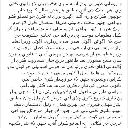
شروعاتي طور تي ايندڙ آدمشماري هڪ مهيني لاءِ ملتوي ڪئي
وئي آهي. ملڪ جي آئين مطابق هر پنجن سالن کانپوءِ عام
چونڊون ڪرائڻ واري آئيني گهرج پوري نه ڪرڻ جو فيصلو ڪيو
ويو آهي، جنهن مختلف قانوني طريقا استعمال ڪرڻ لاءِ هوم
ورڪ شروع ڪيو ويو آهي؛ ان سلسلي ۾ سنڌسماءَچار پاران گڏ
ڪيل معلومات موجب، پي ڊي ايم جي اتحادي حڪومت جَي
چئن مک اڳواڻن، اڳوڻي صدر آصف زرداري، اڳوڻي وزيراعظم
نواز شريف، پي ڊي ايم جي سربراهه مولانا فضل الرحمان ۽
وزيراعظم شهباز شريف، پنهنجن پنهنجن آئيني ۽ قانوني ماهرن
سان صلاح مشورن بعد طاقتور ڌرين سان مشاروت ڪري ان
ڳالهه تي اتفاق ڪري ورتو آهي ته، قومي اسيمبلي جو آئيني مدو
پورو ٿيڻ تي هلندڙ سال آڪٽوبر مهيني ۾ عام چونڊون نه
ڪرايون وينديون، جنهن لاءِ جواز پيدار ڪرڻ خاطر آئيني ۽
قانوني ماهرن کي تياري ڪرڻ جي هدايت ڪئي وئي آهي،
سياسي طور تي ماحول ٺاهڻ لاءِ پيپلزپارٽي، ن ليگ ۽ جي يو آءِ
پڻ تياري شروع ڪري ڇڏي آهي. ذريعن کان مليل ڄاڻ مطابق،
ايندڙ مهيني فيبروي جي پهرين هفتي ۾ رٿيل آدمشماري هڪ
مهينو ملتوي ڪئي وئي آهي، جنهن لاءِ جواز اهو ڄاڻايو ويو آهي
ته عملي جي کوٽ، مڪمل تربيت، گهربل سامان ۽ ان لاءِ
خرچن جي ڪاٿي ۾ به اضافو ڪرڻن آهي، جنهن لاءِ ايندڙ ڪجهه