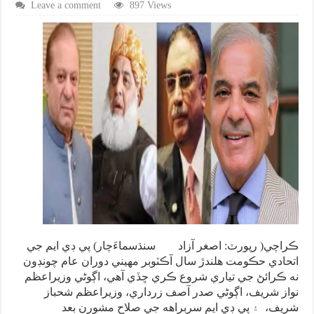
Leave a comment
897 Views
ڪراچي( رپورٽ: اصغر آزاد سنڌسماءَچار) پي ڊي ايم جي
اتحادي حڪومت هلندڙ سال آڪٽوبر مهيني دوران عام چونڊون
نه ڪرائڻ جي تياري شروع ڪري ڇڏي آهي، اڳوڻي وزيراعظم
نواز شريف، اڳوڻي صدر آصف زرداري، وزيراعظم شحباز
شريف، ۽ پي ڊي ايم سربراهه جي صلاح مشورن بعد