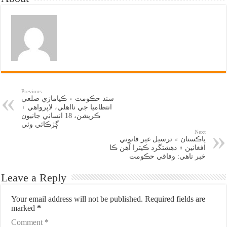
Previous
سنڌ حڪومت ۽ ڪياماڙي ضلعي
انتظاميا جي نااهلي، لاپرواهي ۽
ڪرپشن، 18 انساني جانيون
ڳڙڪائي وئي
Next
پاڪستان ۾ ترسيل غير قانوني
افغانين ۾ دهشتگرد ڪيترا آهن ڪا
خبر ناهي: وفاقي حڪومت
Leave a Reply
Your email address will not be published.
Required fields are
marked
*
Comment
*