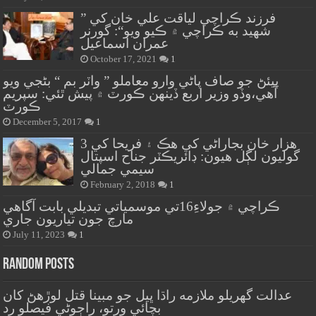
” فرزند ڪراچي لياقت علي خان کي
شهيد به ڪراچي ۾ ڪيو ويو“: گورنر
عمران اسماعيل
October 17, 2021
1
پيئڻ جو صاف پاڻي وارو معاملو ” واٽر بم “ بڻجي ويو
آهي،وڏو وزير اربع ڏينهن ڪورٽ ۾ پيش ٿئي: سپريم
ڪورٽ
December 5, 2017
1
هزار خان بجاراڻي کي هڪ ۽ فريحا کي 3
گوليون لڳل هيون: ڊائريڪٽر جناح اسپتال
سيمي جمالي
February 2, 2018
1
ڪراچي ۾ جولاءِ16تي موسمياتي تبديلي بابت آگاهي
مارچ جون تياريون جاري
July 11, 2023
1
Random Posts
عدالت گهريلو ملازمه راڌا ڀيل جو مبينا قتل لوڙهڻ کان
بچائي ورتو، راڄوڻي فيصلو رد