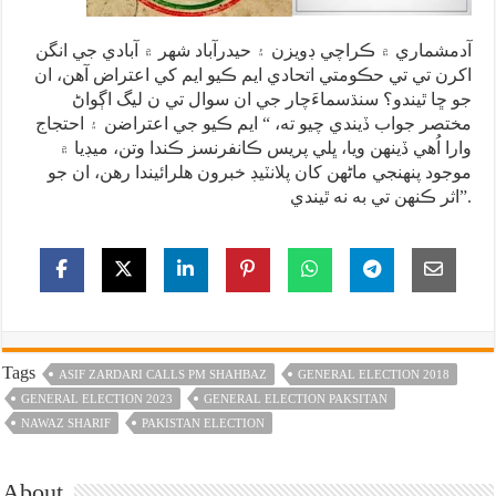
آدمشماري ۾ ڪراچي ڊويزن ۽ حيدرآباد شهر ۾ آبادي جي انگن
اکرن تي تي حڪومتي اتحادي ايم ڪيو ايم کي اعتراض آهن، ان
جو ڇا ٿيندو؟ سنڌسماءَچار جي ان سوال تي ن ليگ اڳواڻ
مختصر جواب ڏيندي چيو ته، “ ايم ڪيو جي اعتراضن ۽ احتجاج
وارا اُهي ڏينهن ويا، ڀلي پريس ڪانفرنسز ڪندا وتن، ميڊيا ۾
موجود پنهنجي ماڻهن کان پلانٽيڊ خبرون هلرائيندا رهن، ان جو
اثر ڪنهن تي به نه ٿيندي”.
Tags
ASIF ZARDARI CALLS PM SHAHBAZ
GENERAL ELECTION 2018
GENERAL ELECTION 2023
GENERAL ELECTION PAKSITAN
NAWAZ SHARIF
PAKISTAN ELECTION
About