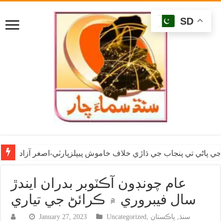
SD
ي پاڻي تي پنجاب جي ڌاڙي خلاف خاموش پيپلزپارٽي-اصغر آزاد
عام چونڊون آڪٽوبر بدران ايندڙ
سال فيبروري ۾ ڪرائڻ جي تياري
سنڌ
,
پاڪستان
,
Uncategorized
January 27, 2023