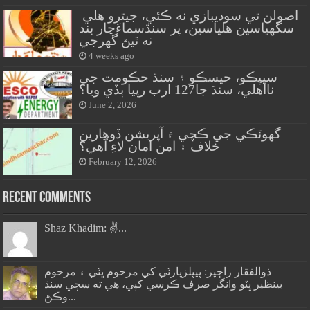
اصولن تي سوديبازي نه ڪئي، جيترو هلي
سگهياسين هلياسين، پر سنڌسماءَچار بند
نه ٿيڻ گهرجي
4 weeks ago
سيپڪو، حيسڪو ۽ سنڌ حڪومت جي
نااهلي، سنڌ جا127 ارب رپيا ٻڏي ويا؟
June 2, 2026
گهوٽڪي جي ڪچي ۾ آپريشن ڏوهارين
خلاف ۽ امن امان لاءِ آهي؟
February 12, 2026
Recent Comments
Shaz Khadim: ✌️...
ذوالفقار راڄپر: پيپلزپارٽي کي مرحوم ڀٽي ۽ مرحوم
بينظير ڀٽو وانگر صرف ڪرسي کپي، هي ته سڄي سنڌ
وڪڻ...