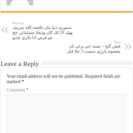
Previous
سموري دنيا مان ڪعبته الله شريف
پهتل 20 لک کان وڌيڪ مسلمانن حج
جو فرض ادا ڪري ڇڏيو
Next
فيض گنج ۾ پسند جي پرڻي تان
معصوم ٻارِڙِي سميت 3 ڄڻا قتل
Leave a Reply
Your email address will not be published.
Required fields are
marked
*
Comment
*