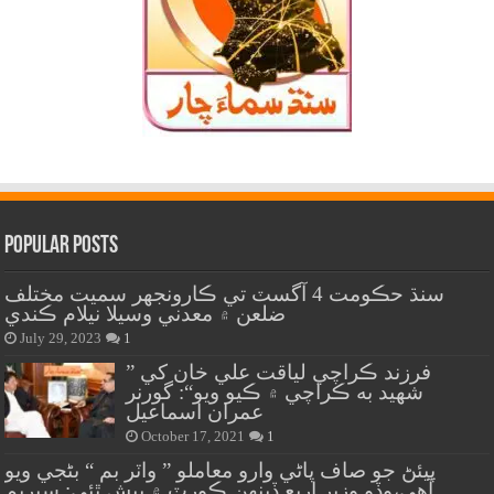
Popular Posts
سنڌ حڪومت 4 آگسٽ تي ڪارونجهر سميت مختلف
ضلعن ۾ معدني وسيلا نيلام ڪندي
July 29, 2023
1
” فرزند ڪراچي لياقت علي خان کي
شهيد به ڪراچي ۾ ڪيو ويو“: گورنر
عمران اسماعيل
October 17, 2021
1
پيئڻ جو صاف پاڻي وارو معاملو ” واٽر بم “ بڻجي ويو
آهي،وڏو وزير اربع ڏينهن ڪورٽ ۾ پيش ٿئي: سپريم