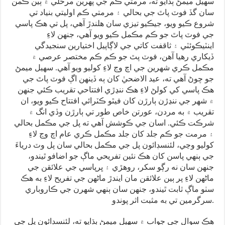
سهيل ميمڻ ٻڌايو ته، مرمتي ڪم جي پهرين مرحلي ۾ ٻين ڪمن
سان گڏ فوٽ پاٿ جي بحالي ۽ مرمتي ڪم اوليتي بنياد تي
شروع ڪيو ويو، جيڪيو تيزي سان هلندڙ آهي، پل تي هڪ پاسي
جي فوٽ پاٿ جو ڪم مڪمل ڪيو ويو آهي، جنهن لاءِ
اينٽيڪوئٽي ۽ ثاقفت کاتي جي لاڳاپيل اختيارين سنجيدگي
ڏيکاري رهيا آهن، فوٽ پٿ جو ڪم ڪم مختصر عرصي ۾
مڪمل ڪري شهرين جي اچ وڃ لاءِ کوليو ويو آهي. سهيل ميمڻ
جو چوڻ آهي ته، عيد الاضحيٰ کان ٻه ڏينهن اڳ فوٽ پاٿ جي
هڪ پاسي کي کولڻ لاءِ هڪ ننڍڙي افتتاحي تقريب ڪئي جنهن
۾ شهر جي ننڍڙن ٻارڙن کان فيٿو ڪٽرائي افتتاح ڪيو ويو، ان
تقريب ۾ به مردن، عورتن خاص طور تي ٻارڙن وڏي انگ ۾
شرڪت ڪئي. اسان جي ڪوشش آهي ته پل جي مڪمل بحالي
۽ مرمت جو ڪم جلد کان جلد مڪمل ڪري عام اچ وڃ لاءِ
کوليو وڃي، لئنسڊائون پل جي مڪمل بحالي سان پل وٽ درياءَ
جي ٻنهي پاسن کان هڪ نئين تفريحي ماڳ جو اضافو ٿيندو،
جنهن سان نه رڳو سکر، روهڙي ۽ ڀرپاسي جي علائقن جي
ماڻهن لاءِ پر ٻين علائقن مان ايندڙ ماڻهن جي تفريح لاءِ به هڪ
سٺو ماڳ ثابت ٿيندو، جنهن سان ٻنهي شهرن جي ڪاروباري
سرگرمين تي به مثبت اثر پوندو.
هڪ سوال جي جواب ۾ سهيل ميمڻ ٻڌايو ته، لئنسڊائون پل جي