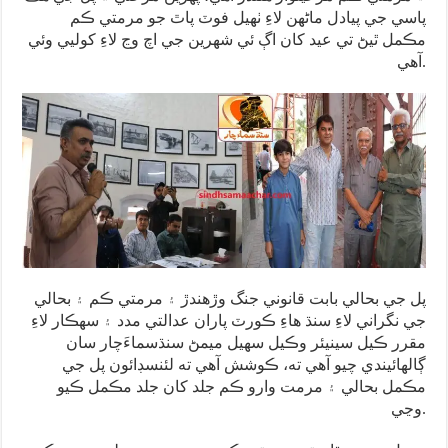
پاسي جي پيادل ماڻهن لاءِ ٺهيل فوٽ پاٿ جو مرمتي ڪم
مڪمل ٿيڻ تي عيد کان اڳ ئي شهرين جي اچ وڃ لاءِ کوليي وئي
آهي.
پل جي بحالي بابت قانوني جنگ وڙهندڙ ۽ مرمتي ڪم ۽ بحالي
جي نگراني لاءِ سنڌ هاءِ ڪورٽ پاران عدالتي مدد ۽ سهڪار لاءِ
مقرر ڪيل سينيئر وڪيل سهيل ميمڻ سنڌسماءَچار سان
ڳالهائيندي چيو آهي ته، ڪوشش آهي ته لئنسڊائون پل جي
مڪمل بحالي ۽ مرمت وارو ڪم جلد کان جلد مڪمل ڪيو
وڃي.