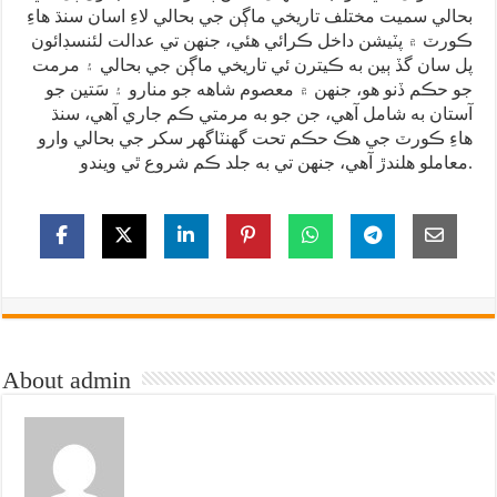
بحالي سميت مختلف تاريخي ماڳن جي بحالي لاءِ اسان سنڌ هاءِ
ڪورٽ ۾ پٽيشن داخل ڪرائي هئي، جنهن تي عدالت لئنسڊائون
پل سان گڏ ٻين به ڪيترن ئي تاريخي ماڳن جي بحالي ۽ مرمت
جو حڪم ڏنو هو، جنهن ۾ معصوم شاهه جو منارو ۽ سَتين جو
آستان به شامل آهي، جن جو به مرمتي ڪم جاري آهي، سنڌ
هاءِ ڪورٽ جي هڪ حڪم تحت گهنٽاگهر سکر جي بحالي وارو
معاملو هلندڙ آهي، جنهن تي به جلد ڪم شروع ٿي ويندو.
About admin