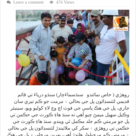
Leave a comment
474 Views
روهڙي ( خاص نمائندو سنڌسماءَچار) سنڌو درياءَ تي قائم
قديمي لئنسڊائون پل جي بحالي ۽ مرمت جو ڪم تيزي سان
جاري، پل جي هڪ پاسي جي فوٽ اچ وڃ لاءِ کوليو ويو، سينيئر
وڪيل سهيل ميمڻ چيو آهي ته سنڌ هاءِ ڪورٽ جي حڪمن تي
پل جو مرمتي ڪم جلد مڪمل ٿي ويندو. سنڌ هاءِ ڪورٽ جي
حڪمن تي روهڙي ۽ سکر کي ملائيندڙ لئنسڊائون پل جي بحالي
۽ مرمتي ڪم مرحيلوار هلندڙ آهي، پهرين مرحلي ۾ پل جي هڪ