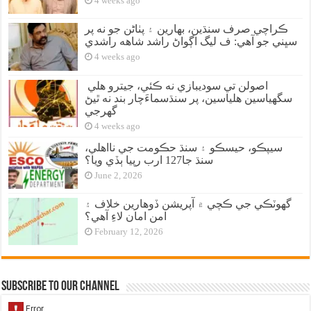
4 weeks ago
ڪراچي صرف سنڌين، بهارين ۽ پٺاڻن جو نه پر
سڀني جو آهي: ف ليگ اڳواڻ راشد شاهه راشدي
4 weeks ago
اصولن تي سوديبازي نه ڪئي، جيترو هلي
سگهياسين هلياسين، پر سنڌسماءَچار بند نه ٿيڻ
گهرجي
4 weeks ago
سيپڪو، حيسڪو ۽ سنڌ حڪومت جي نااهلي،
سنڌ جا127 ارب رپيا ٻڏي ويا؟
June 2, 2026
گهوٽڪي جي ڪچي ۾ آپريشن ڏوهارين خلاف ۽
امن امان لاءِ آهي؟
February 12, 2026
Subscribe to our Channel