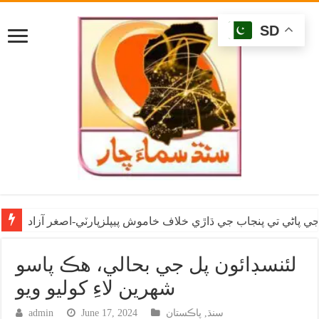
SD
ي پاڻي تي پنجاب جي ڌاڙي خلاف خاموش پيپلزپارٽي-اصغر آزاد
لئنسڊائون پل جي بحالي، هڪ پاسو
شهرين لاءِ کوليو ويو
سنڌ
,
پاڪستان
June 17, 2024
admin