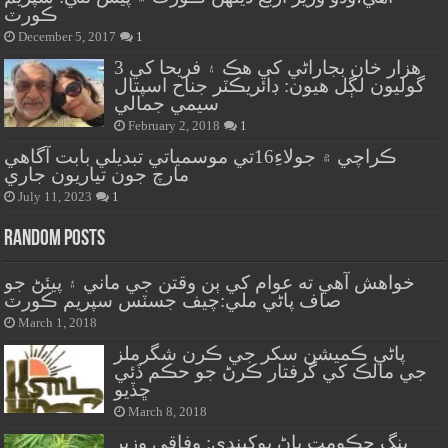
ڪورٽ
December 5, 2017
1
هزار خان بجاراڻي کي هڪ ۽ فريحا کي 3
گوليون لڳل هيون: ڊائريڪٽر جناح اسپتال
سيمي جمالي
February 2, 2018
1
ڪراچي ۾ جولاءِ16تي موسمياتي تبديلي بابت آگاهي
مارچ جون تياريون جاري
July 11, 2023
1
Random Posts
خواهش آهي ته عوام کي ٻن وقتن جي ماني ۽ پيئڻ جو
صاف پاڻي ملي:چيف جسٽس سپريم ڪورٽ
March 1, 2018
پاڻي ڪميشن سکر جي ڪرن شگرملز
جي مالڪ کي گرفتار ڪرڻ جو حڪم ڏئي
ڇڏيو
March 8, 2018
ڀنگ حڪومت پاڻ پوکيندي: وفاقي وزير