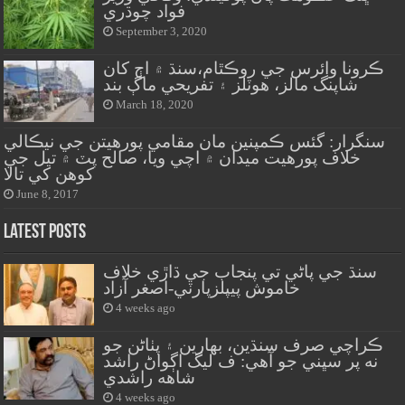
فواد چوڌري
September 3, 2020
ڪرونا وائرس جي روڪٿام،سنڌ ۾ اڄ کان
شاپنگ مالز، هوٽلز ۽ تفريحي ماڳ بند
March 18, 2020
سنگرار: گئس ڪمپنين مان مقامي پورهيتن جي نيڪالي
خلاف پورهيت ميدان ۾ اچي ويا، صالح پٽ ۾ تيل جي
کوهن کي تالا
June 8, 2017
Latest Posts
سنڌ جي پاڻي تي پنجاب جي ڌاڙي خلاف
خاموش پيپلزپارٽي-اصغر آزاد
4 weeks ago
ڪراچي صرف سنڌين، بهارين ۽ پٺاڻن جو
نه پر سڀني جو آهي: ف ليگ اڳواڻ راشد
شاهه راشدي
4 weeks ago