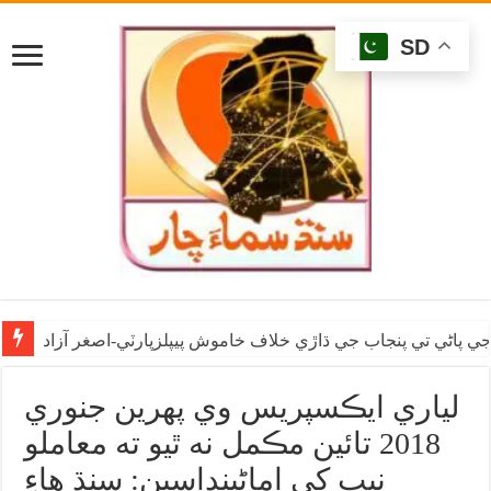
SD
ي پاڻي تي پنجاب جي ڌاڙي خلاف خاموش پيپلزپارٽي-اصغر آزاد
لياري ايڪسپريس وي پهرين جنوري
2018 تائين مڪمل نه ٿيو ته معاملو
نيب کي اماڻينداسين: سنڌ هاءِ