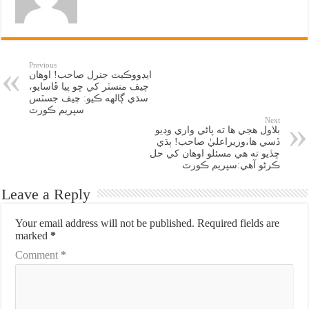
Previous
ايڊووڪيٽ جنرل صاحب! اوهان
چيف منسٽر کي ڇو پيا ڦاسايو،
سڌي ڳالهه ڪيو: چيف جسٽس
سپريم ڪورٽ
Next
بلاول هجي ها ته پاڻي واري وڊيو
ڏسي ها،وزيراعليٰ صاحب! ٻڌي
ڇڏيو ته هي مسئلو اوهان کي حل
ڪرڻو آهي:سپريم ڪورٽ
Leave a Reply
Your email address will not be published.
Required fields are
marked
*
Comment
*