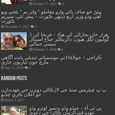
October 17, 2021
1
پيئڻ جو صاف پاڻي وارو معاملو ” واٽر بم “ بڻجي ويو
آهي،وڏو وزير اربع ڏينهن ڪورٽ ۾ پيش ٿئي: سپريم
ڪورٽ
December 5, 2017
1
هزار خان بجاراڻي کي هڪ ۽ فريحا کي 3
گوليون لڳل هيون: ڊائريڪٽر جناح اسپتال
سيمي جمالي
February 2, 2018
1
ڪراچي ۾ جولاءِ16تي موسمياتي تبديلي بابت آگاهي
مارچ جون تياريون جاري
July 11, 2023
1
Random Posts
پ پ چيئرمين سنڌ جي لاڙڪاڻي ڊويزن جي عهديدارن
جو اعلان ڪري ڇڏيو
March 3, 2017
پي ٽي آءِ ۾ جيڏو وڏو بدتميز اوترو وڏو
عهدو:قمرالزمان ڪائرا جي دعويٰ