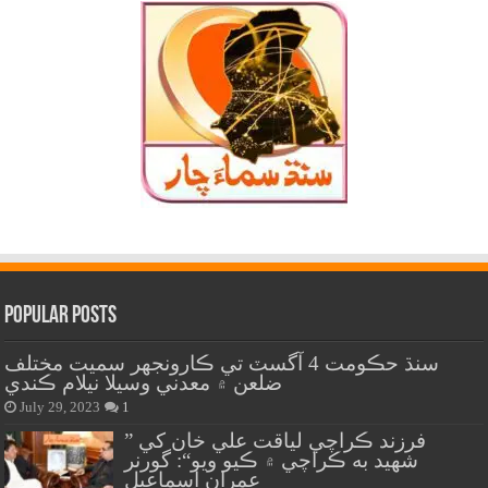
Popular Posts
سنڌ حڪومت 4 آگسٽ تي ڪارونجهر سميت مختلف
ضلعن ۾ معدني وسيلا نيلام ڪندي
July 29, 2023
1
” فرزند ڪراچي لياقت علي خان کي
شهيد به ڪراچي ۾ ڪيو ويو“: گورنر
عمران اسماعيل