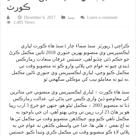
ڪورٽ
Leave a comment
سنڌ
December 6, 2017
1,485 Views
ڪراچي ( رپورٽر سنڌ سماءَ چار ) سنڌ هاءِ ڪورٽ لياري
ايڪسپريس وي منصوبو پهرين جنوري 2018 تائين مڪمل ڪرڻ
جو حڪم ڏئي ڇڏيو آهي، جسٽس عرفان سعادت رمارڪس
ڏيندي چيو ته عوام جي ڀلائي وارو ڪو ته منصوبو وقت تي
مڪمل ڪيو وڃي، لياري ايڪسپريس وي جنوري تائين مڪمل
نه ٿيو ته معاملو نيب کي موڪلي سگهجي ٿو.
سنڌ هاءِ ڪورٽ ۾ لياري ايڪسپريس وي منصوبي جي متاثرين
کي معاوضو ڏيڻ واري ڪيس جي ٻڌڻي ٿي. عدالت رمارڪس
ڏنا ته منصوبو 2003 ۾ مڪمل ٿيڻو هو، جنهن جو خرچ 3 ارب رپيا
هو پر هاڻ 23 ارب رپين تي وڃي پهتو آهي، ان جي باوجود به
مڪمل ناهي ڪيو ويو. جيڪڏهن منصوبو وقت تي مڪمل ٿي ها
ته اڄ نفعي ۾ هلي ها، خدا جي واسطي ڪڏهن ته عوام جي به
ڀلائي لاءِ ڪو منصوبو وقت تي مڪمل ڪري وٺندا ڪيو. جسٽس