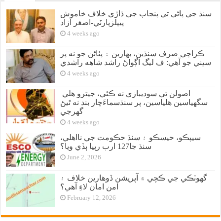
سنڌ جي پاڻي تي پنجاب جي ڌاڙي خلاف خاموش
پيپلزپارٽي-اصغر آزاد
4 weeks ago
ڪراچي صرف سنڌين، بهارين ۽ پٺاڻن جو نه پر
سڀني جو آهي: ف ليگ اڳواڻ راشد شاهه راشدي
4 weeks ago
اصولن تي سوديبازي نه ڪئي، جيترو هلي
سگهياسين هلياسين، پر سنڌسماءَچار بند نه ٿيڻ
گهرجي
4 weeks ago
سيپڪو، حيسڪو ۽ سنڌ حڪومت جي نااهلي،
سنڌ جا127 ارب رپيا ٻڏي ويا؟
June 2, 2026
گهوٽڪي جي ڪچي ۾ آپريشن ڏوهارين خلاف ۽
امن امان لاءِ آهي؟
February 12, 2026