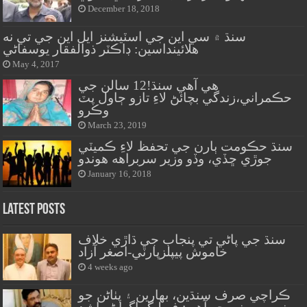
December 18, 2018
سنڌ ۾ سي اين جي اسٽيشنز ايل اين جي تي نه
هلائينداسين: ڊاڪٽر ذوالفقار يوسفاڻي
May 4, 2017
هي آهي سنڌ!12 سالن جي
حڪمراني،زندگي بچائڻ لاءِ تازو ڄاول پٽ
وڪرو
March 23, 2019
سنڌ حڪومت ٻارن جي تحفظ لاءِ ڪميٽي
جوڙي ڇڏي، وڏو وزير سربراهه هوندو
January 16, 2018
Latest Posts
سنڌ جي پاڻي تي پنجاب جي ڌاڙي خلاف
خاموش پيپلزپارٽي-اصغر آزاد
4 weeks ago
ڪراچي صرف سنڌين، بهارين ۽ پٺاڻن جو