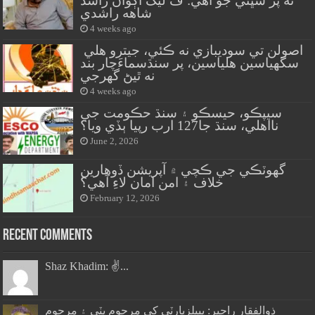
نه پر سڀني جو آهي: ف ليگ اڳواڻ راشد
شاهه راشدي
4 weeks ago
اصولن تي سوديبازي نه ڪئي، جيترو هلي
سگهياسين هلياسين، پر سنڌسماءَچار بند
نه ٿيڻ گهرجي
4 weeks ago
سيپڪو، حيسڪو ۽ سنڌ حڪومت جي
نااهلي، سنڌ جا127 ارب رپيا ٻڏي ويا؟
June 2, 2026
گهوٽڪي جي ڪچي ۾ آپريشن ڏوهارين
خلاف ۽ امن امان لاءِ آهي؟
February 12, 2026
Recent Comments
Shaz Khadim: ✌️...
ذوالفقار راڄپر: پيپلزپارٽي کي مرحوم ڀٽي ۽ مرحوم