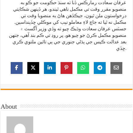
عرفان سعادت رمارڪس ڏنا ته سنڌ حڪومت جو ڪو به
منصوبو مقرر وقت تي مڪمل ناهي ٿيندو، هر ڏينهن شڪايتي
درخواستون ملن ٿيون، جيڪڏهن هاڻ به منصوبا وقت تي
مڪمل نه ٿيا ته جاچ لاءِ معاملو نيب کي موڪلي ڇڏينداسين.
جسٽس عرفان سعادت وڌيڪ چيو ته وڏي وزير آگسٽ ۾
منصوبو مڪمل ڪرڻ جو چيو هو، پر روڊ تي ڪم بند آهي، جنهن
بعد عدالت ڪيس جي ٻڌڻي جنوري جي ٻي تائين ملتوي ڪري
ڇڏي.
About