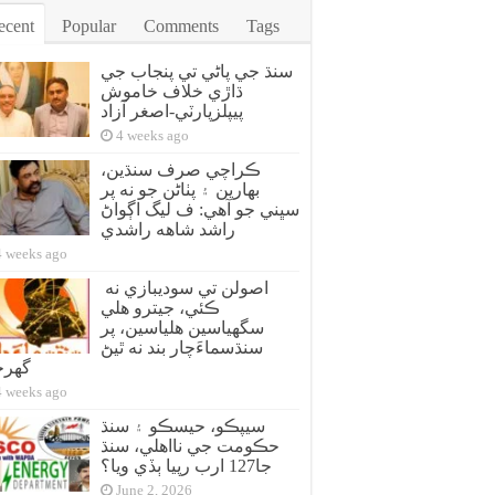
ecent
Popular
Comments
Tags
سنڌ جي پاڻي تي پنجاب جي
ڌاڙي خلاف خاموش
پيپلزپارٽي-اصغر آزاد
4 weeks ago
ڪراچي صرف سنڌين،
بهارين ۽ پٺاڻن جو نه پر
سڀني جو آهي: ف ليگ اڳواڻ
راشد شاهه راشدي
4 weeks ago
اصولن تي سوديبازي نه
ڪئي، جيترو هلي
سگهياسين هلياسين، پر
سنڌسماءَچار بند نه ٿيڻ
گهر
4 weeks ago
سيپڪو، حيسڪو ۽ سنڌ
حڪومت جي نااهلي، سنڌ
جا127 ارب رپيا ٻڏي ويا؟
June 2, 2026