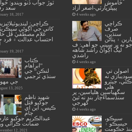
خاموش
ٽوڙ جواب ڏنو ويندو: خوا
پيپلزپارٽي-اصغر آزاد
سعد رف
nuary 18, 2017
4 weeks ago
ڪراچي
ڪراچي: لينڊيوٽيلائيز
صرف
کاتي جي اڳوڻي سيڪريٽ
سنڌين،
غلام مصطفيٰ ڦل خل
ارين ۽ پٺاڻن
احتساب عدالت ۾ فرد ج
و نه پر سڀني جو آهي: ف
ل
ليگ اڳواڻ راشد شاهه
nuary 19, 2017
راشدي
ڪتاب
4 weeks ago
”ابراهام
اصولن تي
لنڪن“ جي
وديبازي نه
سنڌي ترجمي
ڪئي، جيترو
جي مهو
هلي
gust 13, 2025
سگهياسين هلياسين، پر
شهيد ناظم
سنڌسماءَچار بند نه ٿيڻ
جوکيو قتل
گهرجي
ڪيس، اين اي
4 weeks ago
ڄام
سيپڪو،
عبدالڪريم جوکيو عار
حيسڪو ۽
ضمانت ڪرائي ور
ڌ حڪومت
vember 12, 2021