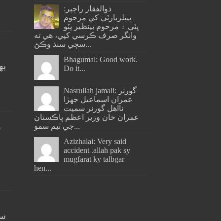
ذوالفقار راڄپر:
پيپلزپارٽي کي مرحوم
ڀٽي ۽ مرحوم بينظير ڀٽو
وانگر صرف ڪرسي کپي، هي ته
سڄي سنڌ وڪڻ...
Bhagumal: Good work.
به
Do it...
ج
Nasrullah jamali: گورنر
عمران اسماعيل جھڙا
نااهل گورنر سميت
عمران خان وزير اعظم پاڪستان
جي ٽيم سمو...
س
Azizhalai: Very said
accident .allah pak sy
mugfarat ky talbgar
hen...
سن