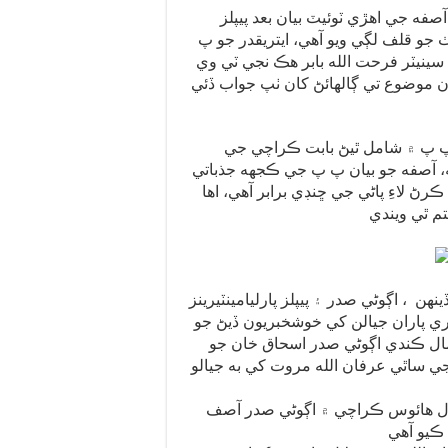
فه جي اهڙي ٽوئيٽ بيان بعد پيپلز
 جو قلف لڳي ويو آهي، ايتريقدر جو پ
نيٽر فرحت الله بابر هڪ نجي ٽي وي
ان موضوع تي ڳالهائڻ کان ٺپ جواب ڏئي
 پ ۾ شامل ٿيڻ بابت ڪراچي جي
، آصفه جو بيان پ پ جي ڪجهه جذباتي
 لاءِ پاڻي جي ڇنڊي برابر آهي، اها
هن ، اڳوڻي صدر ۽ پيپلز پارليامينٽيرينز
ي پاران جيالن کي خوشخبريون ڏيڻ جو
ال ڪندي اڳوڻي صدر اسحاق خان جو
ي ساٿي عرفان الله مروت کي به جيالو
بلاول هائوس ڪراچي ۾ اڳوڻي صدر آصف