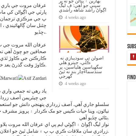
بهارين ۽ پٺاڻن جو نه پر
سڀني جو آهي: ف ليگ
عرفان مروت جي باري آص
اڳواڻ راشد شاهه راشدي
پارٽي جي اڳواڻن کي ماٺ
4 weeks ago
پ جي مرڪزي ترجمان سي
چئنل سان ڳالهائيندي ، 
ڇڏيو،.
عرفان الله مروت جي پ
Subs
صحافين جو چوڻ آهي ته
اصولن تي سوديبازي نه
ڪارڪنن جي ڪاوڙ ٿڌي ڪرڻ
ڪئي، جيترو هلي
ڪاوڙ وقت گذرڻ بعد ختم ٿي ويندي.
سگهياسين هلياسين، پر
سنڌسماءَچار بند نه ٿيڻ
گهرجي
Find
4 weeks ago
ياد رهي ته جمعي واري ڏين
جي چيئريمن آصف زردار
سلسلو جاري آهي. آصف زرداري پنهنجي دانش جو استعم
نياڻون، وينا حيات ڪيس جو مک ڪردار ۽ پرويز مشرف ج
بڻائي ڇڏيو آهي.
نواز ليگ اڳواڻ ۽ اڳوڻي ايم پي اي عرفان الله مروت 
زرادري سان ملاقات ڪري پ پ ۾ شامل ٿيڻ جو اعلان ڪيو آهي.