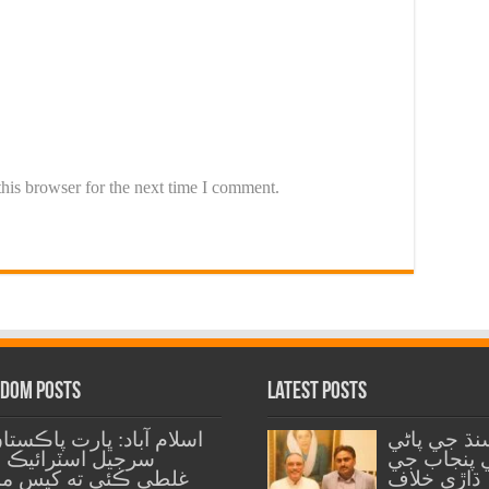
his browser for the next time I comment.
dom Posts
Latest Posts
نڌ جي پاڻي
اسلام آباد: ڀارت پاڪستا
 پنجاب جي
سرجيل اسٽرائيڪ 
ڌاڙي خلاف
غلطي ڪئي ته کيس من