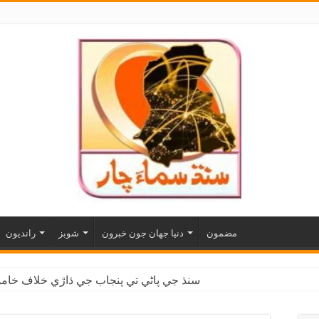
مضمون
دنيا جهان جون خبرون
شوبز
رانديون
سنڌ جي پاڻي تي پنجاب جي ڌاڙي خلاف خاموش