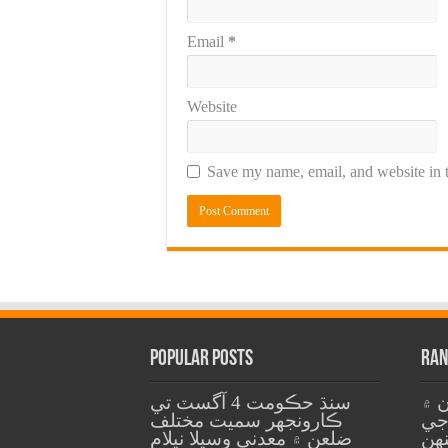
Email
*
Website
Save my name, email, and website in t
Popular Posts
Ran
ن ۾
سنڌ حڪومت 4 آگسٽ تي
جي
ڪارونجهر سميت مختلف
هن
ضلعن ۾ معدني وسيلا نيلام