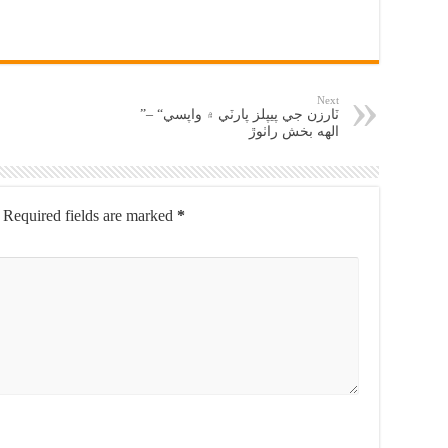
Next
”ٽارزن جي پيپلز پارٽي ۾ واپسي“ –
الهه بخش راٺوڙ
Required fields are marked
*