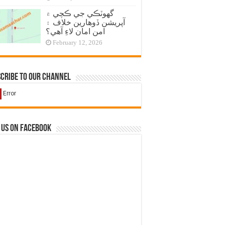
گهوٽڪي جي ڪچي ۾
آپريشن ڏوهارين خلاف ۽
امن امان لاءِ آهي؟
February 12, 2026
cribe to our Channel
 us on Facebook