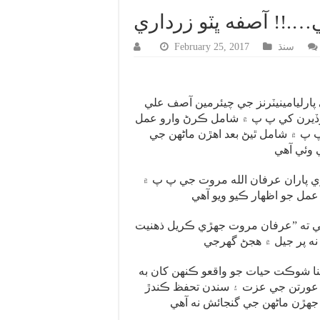
….!! آصفه ڀٽو زرداري
سنڌ
February 25, 2017
ي پارليامينيٽرنز جي چيئرمين آصف علي
وڏيرن کي پ پ ۾ شامل ڪرڻ وارو عمل
 پ ۾ شامل ٿيڻ بعد اهڙن ماڻهن جي
آصفه ۽ بختاور ڀٽو زرداري پاران عرفان الله مروت جي پ پ ۾
هي ته ”عرفان مروت جهڙي ڪريل ذهنيت
نا شوڪت حيات جو واقعو ڪنهن کان به
ٽي عورتن جي عزت ۽ سندن تحفظ ڪندڙ