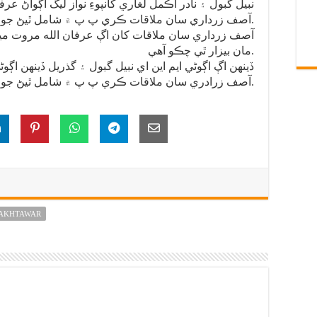
نبيل گبول ۽ نادر اڪمل لغاري کانپوءِ نواز ليگ اڳواڻ ع
آصف زرداري سان ملاقات ڪري پ پ ۾ شامل ٿيڻ جو اعلان ڪيو آهي.
آصف زرداري سان ملاقات کان اڳ عرفان الله مروت ميڊيا
مان بيزار ٿي چڪو آهي.
آصف زرادري سان ملاقات ڪري پ پ ۾ شامل ٿيڻ جو اعلان ڪيو هو.
BAKHTAWAR