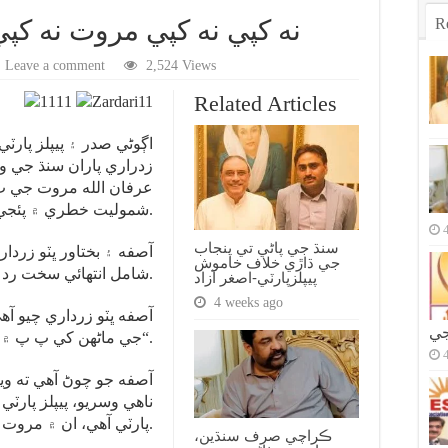
R
نه کپي نه کپي مروت نه کپي
Leave a comment
2,524 Views
Related Articles
اڳوڻي صدر ۽ پيپلز پارٽ
زدراري پاران سنڌ جي 
عرفان الله مروت جي پ
شموليت خطري ۾ پئجي وئي آهي.
سنڌ جي پاڻي تي پنجاب
جي ڌاڙي خلاف خاموش
شامل انتهائي سخت رد عمل جو اظهار ڪيو ويو آهي.
پيپلزپارٽي-اصغر آزاد
4 weeks ago
آصفه ڀٽو زرداري چيو آ
جي
جي ماڻهن کي پ پ ۾ نه پر جيل ۾ هجڻ گهرجي“.
آصفه جو چوڻ آهي ته وي
ناهي وسريو، پيپلز پار
پارٽي آهي، ان ۾ مروت جهڙن ماڻهن جي گنجائش نه آهي.
ڪراچي صرف سنڌين،