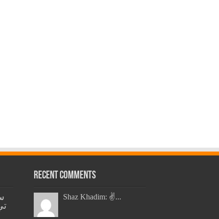
Recent Comments
س
Shaz Khadim: ✌️...
تي