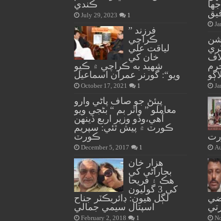
جها
ڪندي
يق
July 29, 2023
1
Ja
” فرزند
يشن
ڪراچي
ري
لياقت علي
اف
خان کي
رم
شهيد به ڪراچي ۾ ڪيو
اڳو
ويو“: گورنر عمران اسماعيل
October 17, 2021
1
Ja
پيئڻ جو صاف پاڻي وارو
معاملو ” واٽر بم “ بڻجي ويو
آهي،وڏو وزير اربع ڏينهن
ڪورٽ ۾ پيش ٿئي: سپريم
رت
ڪورٽ
December 5, 2017
1
Au
هزار خان
بجاراڻي کي
هڪ ۽ فريحا
کي 3 گوليون
ضي
لڳل هيون: ڊائريڪٽر جناح
تي
اسپتال سيمي جمالي
February 2, 2018
1
No