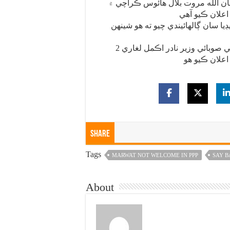
رفان الله مروت بلال هائوس ڪراچي ۾
 سان ڳالهائيندي چيو ته هو شينهن
2 ڏينهن اڳ اڳوڻي ايم اين اي نبيل گبول ۽ گذريل ڏينهن اڳوڻي صوبائي وزير نادر اڪمل لغاري
Share
Tags
MARWAT NOT WELCOME IN PPP
SAY 
About