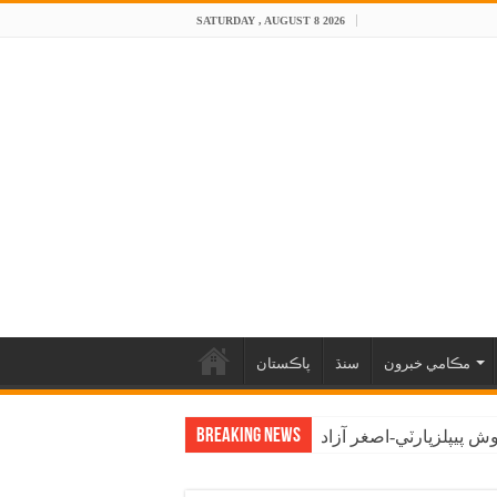
SATURDAY , AUGUST 8 2026
مڪامي خبرون
سنڌ
پاڪستان
Breaking News
 پيپلزپارٽي-اصغر آزاد