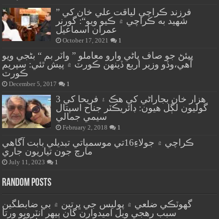
” فرزند ڪراچي لياقت علي خان کي
شهيد به ڪراچي ۾ ڪيو ويو“: گورنر
عمران اسماعيل
October 17, 2021
1
پيئڻ جو صاف پاڻي وارو معاملو ” واٽر بم “ بڻجي ويو
آهي،وڏو وزير اربع ڏينهن ڪورٽ ۾ پيش ٿئي: سپريم
ڪورٽ
December 5, 2017
1
هزار خان بجاراڻي کي هڪ ۽ فريحا کي 3
گوليون لڳل هيون: ڊائريڪٽر جناح اسپتال
سيمي جمالي
February 2, 2018
1
ڪراچي ۾ جولاءِ16تي موسمياتي تبديلي بابت آگاهي
مارچ جون تياريون جاري
July 11, 2023
1
Random Posts
گهوٽڪي ضلعي ۾ پوليس جي ڀرتين ۾ بي ضابطگين
سبب رهجي ويل اميدوارن کان ٻيهر انٽرويو ورتا