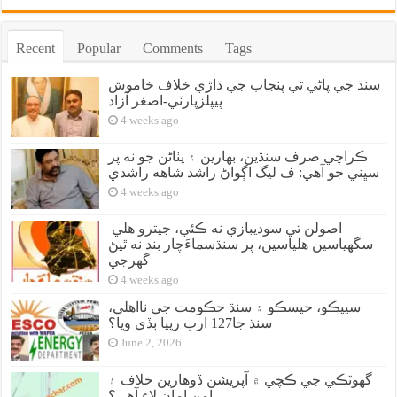
Recent
Popular
Comments
Tags
سنڌ جي پاڻي تي پنجاب جي ڌاڙي خلاف خاموش
پيپلزپارٽي-اصغر آزاد
4 weeks ago
ڪراچي صرف سنڌين، بهارين ۽ پٺاڻن جو نه پر
سڀني جو آهي: ف ليگ اڳواڻ راشد شاهه راشدي
4 weeks ago
اصولن تي سوديبازي نه ڪئي، جيترو هلي
سگهياسين هلياسين، پر سنڌسماءَچار بند نه ٿيڻ
گهرجي
4 weeks ago
سيپڪو، حيسڪو ۽ سنڌ حڪومت جي نااهلي،
سنڌ جا127 ارب رپيا ٻڏي ويا؟
June 2, 2026
گهوٽڪي جي ڪچي ۾ آپريشن ڏوهارين خلاف ۽
امن امان لاءِ آهي؟