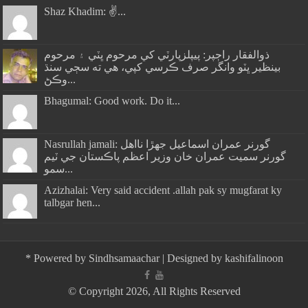
Shaz Khadim: ✌️...
ذوالفقار راڄپر: پيپلزپارٽي کي مرحوم ڀٽي ۽ مرحوم
بينظير ڀٽو وانگر صرف ڪرسي کپي، هي ته سڄي سنڌ
وڪڻ...
Bhagumal: Good work. Do it...
Nasrullah jamali: گورنر عمران اسماعيل جھڙا نااهل
گورنر سميت عمران خان وزير اعظم پاڪستان جي ٽيم
سمو...
Azizhalai: Very said accident .allah pak sy mugfarat ky
talbgar hen...
*
Powered by
Sindhsamaachar
| Designed by
kashifalinoon
© Copyright 2026, All Rights Reserved