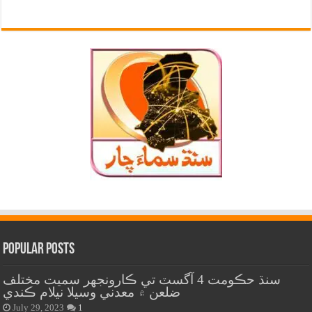
Popular Posts
سنڌ حڪومت 4 آگسٽ تي ڪارونجهر سميت مختلف
ضلعن ۾ معدني وسيلا نيلام ڪندي
July 29, 2023
1