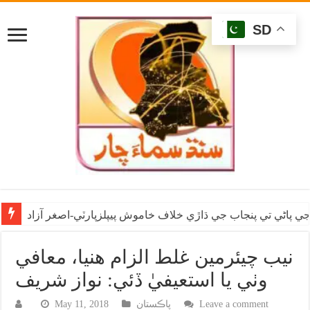
SD
ي پاڻي تي پنجاب جي ڌاڙي خلاف خاموش پيپلزپارٽي-اصغر آزاد
نيب چيئرمين غلط الزام هنيا، معافي
وٺي يا استعيفيٰ ڏئي: نواز شريف
Leave a comment
پاڪستان
May 11, 2018