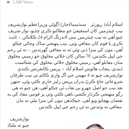
1,508 Views
اسلام آباد( رپورٽر سنڌسماءَچار) اڳوڻي وزيراعظم نوازشريف
نيب چيئرمين کان استعيفيٰ جو مطالبو ڪري ڇڏيو، نواز شريف
چيو آهي ته نيب چيئرمين مني لانڊرنگ الزام 24 ڪلاڪن ۾ ثابت
ڪري يا قوم کان معافي وٺي، نيب پنهنجي ساک وڃائي چڪو
آهي، مون کي سزا ڏني وئي ته نه معافي گهرندس ۽ نه ئي رحم
جي اپيل ڪندس، 70 سالن کان خلائي مخلوق جو زميني مخلوق
سان مقابلو آهي، زميني مخلوق خلائي مخلوق کي شڪست
ڏيندي. پنجاب هائوس اسلام آباد ۾ پريس ڪانفرنس ڪندي
نوازشريف چيو ته 4 مهينن جي اڳ واري ڪالم تي نيب طرفان
شروعاتي جاچ ڪرڻ بدران پريس رليز جاري ڪئي وئي، جنهن
بعد نيب جو اصل چهرو بي نقاب ٿي چڪو آهي، هن چيو ته هي
رڳو منهنجي ڪردار ڪشي ناهي ڪئي وئي پر قومي مفاد کي به
نقصان پهچايو ويو آهي، جيڪڏهن مون کي سزا ملي ته مان
معافي نه وٺندس نه ئي رحم جي اپيل ڪندس.
نوازشريف
چيو ته ملڪ