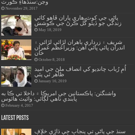
وڃن:سنڌهاءِ ڪورٽ
November 29, 2017
پاڻي جي کوٽ،هاري پاران ڦاهو کائي
زندگي جو ڏيئو گُل ڪرڻ جي ڪوشش
May 18, 2019
شريف ۽ زرداري ٻاهران لڙائي لڙائي ۽
اندران ڀائي ڀائي آهن: وزيراعظم عمران
خان
October 8, 2018
اُمِ رُباب چانڊيو کي انصاف ملڻ جي اميد
ظاهر ٿي پئي
January 16, 2019
واشنگٽن: پاڪستانين جي امريڪا ۾ داخلا تي ڪا به
پابندي ناهي لڳائي: وائيٽ هائوس
February 4, 2017
Latest Posts
سنڌ جي پاڻي تي پنجاب جي ڌاڙي خلاف