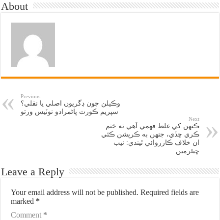
About
Previous
وڪيلن جون ڊگريون اصلي يا نقلي؟
سپريم ڪورٽ پاڻمرادو نوٽيس ورتو
Next
ڪنهن کي غلط فهمي آهي ته ختم
ڪري ڇڏي، جنهن به ڪرپشن ڪئي
ان خلاف ڪارروائي ٿيندي: نيب
چيئرمين
Leave a Reply
Your email address will not be published.
Required fields are
marked
*
Comment
*