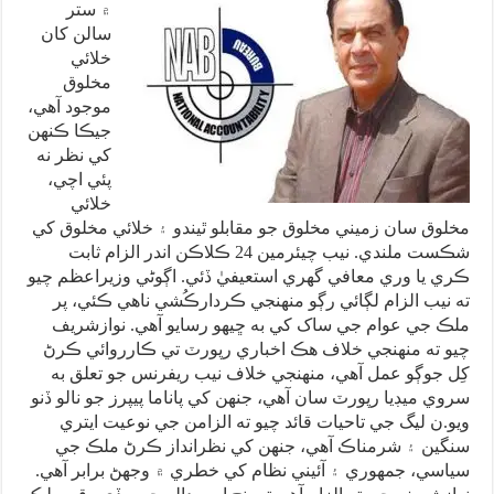
۾ ستر
سالن کان
خلائي
مخلوق
موجود آهي،
جيڪا ڪنهن
کي نظر نه
پئي اچي،
خلائي
مخلوق سان زميني مخلوق جو مقابلو ٿيندو ۽ خلائي مخلوق کي
شڪست ملندي. نيب چيئرمين 24 ڪلاڪن اندر الزام ثابت
ڪري يا وري معافي گهري استعيفيٰ ڏئي. اڳوڻي وزيراعظم چيو
ته نيب الزام لڳائي رڳو منهنجي ڪردارڪُشي ناهي ڪئي، پر
ملڪ جي عوام جي ساک کي به ڇيهو رسايو آهي. نوازشريف
چيو ته منهنجي خلاف هڪ اخباري رپورٽ تي ڪارروائي ڪرڻ
کِل جوڳو عمل آهي، منهنجي خلاف نيب ريفرنس جو تعلق به
سروي ميڊيا رپورٽ سان آهي، جنهن کي پاناما پيپرز جو نالو ڏنو
ويو.ن ليگ جي تاحيات قائد چيو ته الزامن جي نوعيت ايتري
سنگين ۽ شرمناڪ آهي، جنهن کي نظرانداز ڪرڻ ملڪ جي
سياسي، جمهوري ۽ آئيني نظام کي خطري ۾ وجهڻ برابر آهي.