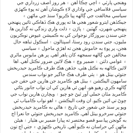
وهنجي پارٽي ۾ اچي چڪا آهن ۽ هر روز آصف زرداري جي
سياسي فلاسافي جي واڌاري لاءِ ڪوشان آهن ته پوءِ ڪهڙي
سياسي مخالفت جي ڳالهه پيا ڪريو؟ سنڌ جي ماڻهن ۾
جيڪڏهن ايترو شعور هجي ها ته پوري هڪ ڏهاڪي تائين پنهنجي
پنهنجي شهرن، گهٽين ۽ پاڙن ۾ ذلت واري زندگي نه گذارين ها.
جتي سندن بيروزگار نوجوانن کي به ڪميشن عيوض نوڪريون
مليون، جتي سندن روڊ رستا، اسپتالون ۽ اسڪول تباهه حال
هجن، پر پوءِ به خاموش هجن ته اهڙي ماحول ۾ سياسي
مخالفن جي ڳالهه سمجهه کان ٻاهر آهي. پر هن مايوس ماٿري
۾ عوامي ذلتن ۽ ضمير وچ ۾ هڪ لائين ضرور نڪتل آهي. اها
لائين ڪالهه به نڪتل هئي، جڏهن هڪ طرف ڪامريڊ حيدربخش
جتوئي بيٺل هو ۽ ٻئي طرف هڪ جاگير جو نواب سندس
سامهون اليڪشن ۾ بيٺل هو. ڪامريڊ جن هارين جي حقن جي
ڳالهه ڪري رهيو هو، انهن ئي هارين کي ان نواب جانور بڻائي
ڪامريڊ مٿان حملي آور ٿيڻ جو چيو ۽ ويچارن هارين نواب جي
چوڻ تي ائين ڪيو. ان وقت اليڪشن ۾ اهو نواب ڪامياب ٿي
ويو پر سنڌ جي شعور جي تاريخ ۾ هاڻي به ڪامريڊ حيدربخش
جتوئي سرخرو بيٺل آهي. ڪامريڊ حيدربخش جتوئي جا نعرا اڄ
به گونجن پيا.سو قصو مختصر ته پيارا ضمير بي هٿيار ۽ هيڻن
ماڻهن کي حراسان نه ڪبو آهي. تاريخي ڪٽهڙي ۾ جتي اڄ تون