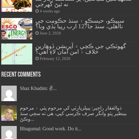
نه ٿيڻ گهرجي
4 weeks ago
سيپڪو، حيسڪو ۽ سنڌ حڪومت جي
نااهلي، سنڌ جا127 ارب رپيا ٻڏي ويا؟
June 2, 2026
گهوٽڪي جي ڪچي ۾ آپريشن ڏوهارين
خلاف ۽ امن امان لاءِ آهي؟
February 12, 2026
Recent Comments
Shaz Khadim: ✌️...
ذوالفقار راڄپر: پيپلزپارٽي کي مرحوم ڀٽي ۽ مرحوم
بينظير ڀٽو وانگر صرف ڪرسي کپي، هي ته سڄي سنڌ
وڪڻ...
Bhagumal: Good work. Do it...