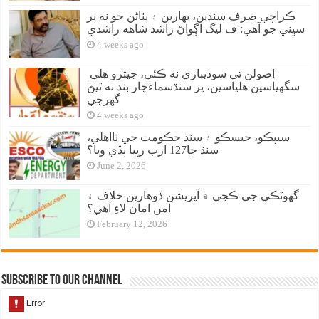
ڪراچي صرف سنڌين، بهارين ۽ پٺاڻن جو نه پر
سڀني جو آهي: ف ليگ اڳواڻ راشد شاهه راشدي
4 weeks ago
اصولن تي سوديبازي نه ڪئي، جيترو هلي
سگهياسين هلياسين، پر سنڌسماءَچار بند نه ٿيڻ
گهرجي
4 weeks ago
سيپڪو، حيسڪو ۽ سنڌ حڪومت جي نااهلي،
سنڌ جا127 ارب رپيا ٻڏي ويا؟
June 2, 2026
گهوٽڪي جي ڪچي ۾ آپريشن ڏوهارين خلاف ۽
امن امان لاءِ آهي؟
February 12, 2026
Subscribe to our Channel