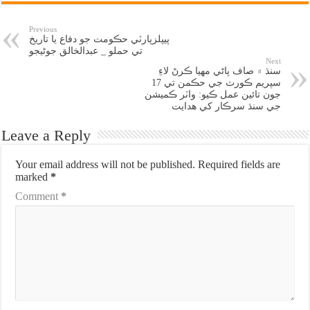
Previous
پيپلزپارٽي حڪومت جو دفاع يا تاريخ
تي حملو _ عبدالخالق جوڻيجو
Next
سنڌ ۾ صاف پاڻي مهيا ڪرڻ لاءِ
سپريم ڪورٽ جي حڪمن تي 17
جون تائين عمل ڪيو: واٽر ڪميشن
جي سنڌ سرڪار کي هدايت
Leave a Reply
Your email address will not be published.
Required fields are
marked
*
Comment
*