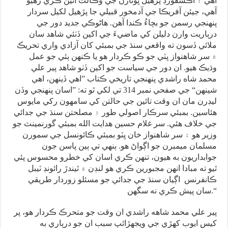
آهي ۽ آڪسفورڊ پڙهيل ڀوتارن جي وڪالت ائين ڪري رهيو
آهي، جيئن آفريڪا جي آدمخور قبيلي جا پڙهيل لکيل سردار
پنهنجي رسمن جو بچاءُ ڪندا آهن. هاڻوڪي جديد دور جي
درٻاريت وارن دليلن کي ماضيءَ جي اکين ڏٺئي شاهد سان
ملائي ڏسون ته واقعي سنڌ جي بمبئي کان آزادي واري تحريڪ
۾ سر شاهنواز ڀٽي جو ڪو ڪردار هو يا ڪنهن ٻئي جو عمل
وڌيڪ هيو. ان دور جي سياست جو اکين ڏٺو شاهد پير علي
محمد شاه راشدي پنهنجي تاريخي ڪتاب ”اهي ڏينهن، اهي
شينهن“ جي صفحي نمبر 314 تي لکي ٿو ته: ”اسان پنهنجي وڏن
ليڊرن مان ان وقت تائين جي حالتن کي سامهون رکي مايوس
هئاسين. بمبئي سرڪار اصولي طور ۽ مصلحتن سنڌ جي جدائي
جي خلاف هئي. سر غلام حسين هدايت الله بمبئي گورنمينٽ جو
وزير هو ۽ سر شاهنواز خان ڀٽو بمبئي ڪائونسل جي سمورن
مسلمان ميمبرن جو اڳواڻ هو. ٻنهي تي ٻين پاسن جون
جوابداريون به هيون، تنهن ڪري اسان کي خطرو محسوس پئي
ٿيو ته مبادا انهن مجبورين ڪري هو لنڊن ۾ ٿيندڙ رائونڊ ٽيبل
ڪانفرنس اڳيان سنڌ جي جدائي جو مسئلو زوردار طريقي
سان پيش ڪري نه سگهن.“
پير علي محمد شاهه راشدي ان وقت جو متحرڪ ڪردار هو، پر
کيس ايوب کهڙي جي ويجهڙائپ سبب ان جو درٻاري به