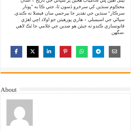
بيٺل آهين ڀلي ڪامياب هجين پر سڀاڻي جي تاريخ ۾ اسان
محڪوم سنڌين کي سرخرو ڏسون ٿا، جتي ڪا به ”ڀوتار
سرڪار“ سنڌين جي تقدير جا بيرحمي سان فيصلا نه ڪندي.
سڀاڻي جي اسيمبلي ۾ هاري پورهيتن جو اولاد اچي اهڙي
قانونسازي ڪندو ته جيئن هو صدين جي غلامي جا ٿڪ لاهي
سگهن.
About