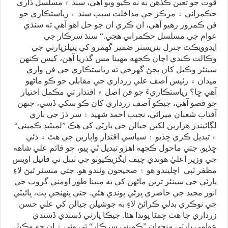
قوت جو تعين ڪڏهن به نه ڪيو ويو آهي، سنڌ ۾ مسلسل ڌاري
حڪمراني ۽ مرڪز جي مداخلت سبب سنڌ ۾ رياستڪاري جو
فن ڪمزور رهيو آهي، ان ڪري ان جو حل اهو آهي ته سنڌي
عوام جي مسلسل حڪمراني هجي.“ سنڌ سرڪار جي
ايڊوويڪٽ جنرل بئريسٽر ضمير گهمرو کي پيپلزپارٽي جي
وڪالت ڪندي اڃان ڪجهه مهينا مس گذريا آهن، کيس ڪنهن
سينئر وڪيل کان پڇڻ گهرجي ته رياستڪاري جي فن واري
ميدان ۾ رئيس آصف علي زرداري جي مقابلي جو ڪو ماڻهو
آهي ڇا؟ رياستڪاريءَ جو فن اصل ۾ اقتدار تي مڪمل اختيار
جو قصو آهي، جيڪو آصف زرداري کان ڪو سکي ڏسي، جنهن
آفتاب شعبان ميراڻي، نجيب احمد شهيد ۽ سر ڌڙ جي بازي
لڳائيندڙ هزارين لکين جيالن جي پارٽي کي هڪ ”لميٽيڊ ڪمپني“
۾ تبديل ڪري ڇڏيو ۽ سياسي اقتدار واپارين جي هٿ ۾ ڏئي
ڇڏيو. جتي ماحول ڪجهه اهڙو تبديل ٿي پيو، جو قائم علي شاهه
جي وزير اعليٰ هوندي چيف ايگزيڪيوٽو جي ٽيبل تي فائيل اويس
مظفر ٽپي اڇليندو هو ۽ صحيحون وٺندو هو. جتي منسٽر ٿيڻ لاءِ
پارٽي جي سينئر ترين ماڻهن کي به مبينا طور اومني گروپ جي
انور مجيد جي حاضري ڀرڻي پوندي هئي. جتي پنهنجي پٽ، ڀائيٽي
جي نوڪري بدلي ڪرائڻ لاءِ به جوشيلن جيالن کي علي حسن
زرداري جا هٿ چمڻا پوندا هئا. جيڪا پارٽي ڏسندي ڏسندي
عوامي پارٽي منجهان ”ڪمپني سرڪار“ ٿي وئي ۽ ان جو وڪيل