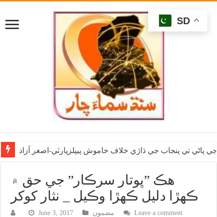
SD
ي پاڻي تي پنجاب جي ڌاڙي خلاف خاموش پيپلزپارٽي-اصغر آزاد
هڪ ”ڀوتار سرڪار” جي حق ۾
ڪهڙا دليل ڪهڙا وڪيل _ نثار کوکر
Leave a comment
مضمون
June 3, 2017