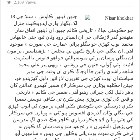
2,169 Views
جنهن ڏينهن ڪاوش ۾ سنڌ جي 18
لک پگهار واري ايڊووڪيٽ جنرل
جو حڪومتي بچاءَ ۾ تاريخي ڪالم ڇپيو، ان ڏينهن اتفاق سان
منهنجو گذر لاڙڪاڻي جي ان ايمپائر روڊ وٽان ٿيو، جتي خانبهادر
محمد ايوب کهڙي جو بنگلو پراڻي عمارت جي صورت ۾ موجود
آهي. ان بنگلي جي تاريخ ڪنهن ٻي مجلس ۾ پڙهنداسين، پر مون
ان بنگلي ڀرسان پراڻي ميونسپالٽي جو اهو فانوس يا اسٽريٽ
لائيٽ پئي ڳولي، جنهن جي روشني ۾ ويهي پير علي محمد
شاهه راشدي راتين جا اوجاڳا ڪري ان وقت جي مدبر
سياستدان ايوب کهڙي جي تقريرن لاءِ ائين دليل گهڙيندو هو،
جيئن اڄڪلهه ڀوتارن جي سرڪار لاءِ ضمير گهمرو عدالتن کان
ٻاهر دليل لکي ڇپرائي رهيو آهي. ضمير جي ڪالم ۾ تاريخي
واقعن کي ٽوڙي مروڙي پيش ڪرڻ تي ڪافي دوستن تبصرا
ڪري درستگي جي ڪوشش ڪئي آهي، پر مون کي ايوب کهڙي
جي بنگلي وٽان گذرندي افسوس پيو ٿئي ته ڀوتارن جي سرڪار
کي هٿي وٺائڻ لاءِ جيڪو درٻاري ڪلچر هڪ صدي اڳ مدرسن
جي پڙهيل دانشورن ۾ رائج هو، سو وقت سان گڏ ڪيئن نه
ترقي ڪري سوٽ بوٽ پائي وڪلين جي ويس ۾ سامهون آيو