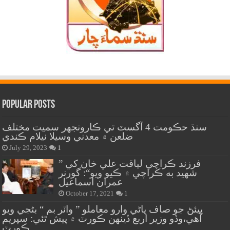
Popular Posts
سنڌ حڪومت 4 آگسٽ تي ڪارونجهر سميت مختلف
ضلعن ۾ معدني وسيلا نيلام ڪندي
July 29, 2023
1
” فرزند ڪراچي لياقت علي خان کي
شهيد به ڪراچي ۾ ڪيو ويو“: گورنر
عمران اسماعيل
October 17, 2021
1
پيئڻ جو صاف پاڻي وارو معاملو ” واٽر بم “ بڻجي ويو
آهي،وڏو وزير اربع ڏينهن ڪورٽ ۾ پيش ٿئي: سپريم
ڪورٽ