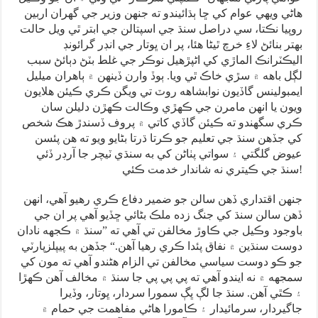
هاڻي ويهي عوام کي ڇا ٻڌائيندو ته جنهن وزير جي گهران اربين
روپيا نڪتا، سي دراصل سنڌ جي اسپتالن جي ابتر ٿي ويل حالت
بهتر بنائڻ لاءِ خرچ ٿيڻا هئا، پر ان ڀوتار جي انڊر گرائونڊ
اليڪٽرانڪ الماڙي کي اڻپڙهيل نوڪر جي غلط بٽڻ دٻائڻ سبب
لڳل باهه ۾ سڙي خاڪ ٿي ويا. ٻوڏ وارن ڏينهن ۾ ٻاهران ميليل
ايمبولينس گاڏيون نوابشاهه روٽ تي ويگن ڪري ڪيئن هلايون
ويون يا انهن مامرن جي ڪهڙي وڪالت ڪهڙن دليلن سان
ڪري سگهندو ته ڪيئن گاڏي کاتي ۾ پروف ڏسندڙ هڪ شخص
کي جڏهن سنڌ جي تعليم جو ڪرتا ڌرتا بڻايو ويو ته هن پئسن
عيوض گلگتي ۽ سواتي پٺاڻن کي به سنڌي ٽيچر جا آرڊر ڏئي
سنڌ جي ڪيتري نه شاندار خدمت ڪئي!
جنهن اقتداري ڏهن سالن جو ضمير دفاع ڪري رهيو آهي، انهن
ڏهن سالن سنڌ کي جنگ زده ملڪ بڻائي ڇڏيو آهي پر ان جي
باوجود وڪيل جي ڪاوڙ مخالفن تي آهي ته ”سنڌ ۾ ڪجهه نادان
دوست سنڌين ۾ نفاق پئدا ڪري رهيا آهن.“ جڏهن به پيپلزپارٽي
جو ڪو دوست سياسي مخالفن تي الزام هڻندو آهي ته مون کي
سمجهه ۾ نه ايندو آهي ته پي پي پي جا سنڌ ۾ مخالف آهن ڪهڙا
۽ ڪٿي آهن. سنڌ جا لڳ ڀڳ سمورا سردار، ڀوتار، وڏيرا
جاگيردار، سرمائيدار ۽ ڪامورا هاڻي مفاهمت جي حمام ۾