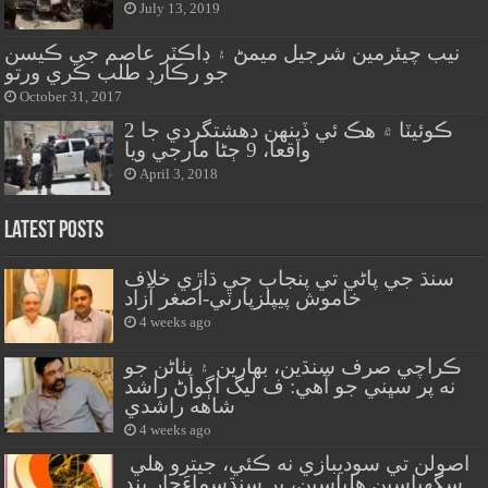
July 13, 2019
نيب چيئرمين شرجيل ميمڻ ۽ ڊاڪٽر عاصم جي ڪيسن
جو رڪارڊ طلب ڪري ورتو
October 31, 2017
ڪوئيٽا ۾ هڪ ئي ڏينهن دهشتگردي جا 2
واقعا، 9 ڄڻا مارجي ويا
April 3, 2018
Latest Posts
سنڌ جي پاڻي تي پنجاب جي ڌاڙي خلاف
خاموش پيپلزپارٽي-اصغر آزاد
4 weeks ago
ڪراچي صرف سنڌين، بهارين ۽ پٺاڻن جو
نه پر سڀني جو آهي: ف ليگ اڳواڻ راشد
شاهه راشدي
4 weeks ago
اصولن تي سوديبازي نه ڪئي، جيترو هلي
سگهياسين هلياسين، پر سنڌسماءَچار بند