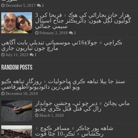
December 5, 2017
1
هزار خان بجاراڻي کي هڪ ۽ فريحا کي 3
گوليون لڳل هيون: ڊائريڪٽر جناح اسپتال
سيمي جمالي
February 2, 2018
1
ڪراچي ۾ جولاءِ16تي موسمياتي تبديلي بابت آگاهي
مارچ جون تياريون جاري
July 11, 2023
1
Random Posts
سنڌ جا ٻيلا تباهه ڪري ماحوليات ۽ روزگار تباهه ڪيو
ويو آهي:زين دائودپوٽو/اطهرقاضي
December 18, 2018
ماني پچائڻ ۾ دير ڇو ٿي، وحشي جوابدار
زال کي قتل قتل ڪري ڇڏيو
March 1, 2020
شاهه پور چاڪر ۾ مسافر ڪوچ ۽
رڪشاس ۾ ٽڪر،10 ڄڻا فوت