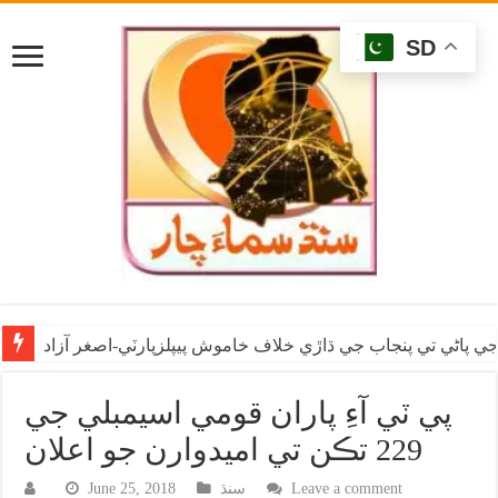
SD
ي پاڻي تي پنجاب جي ڌاڙي خلاف خاموش پيپلزپارٽي-اصغر آزاد
پي ٽي آءِ پاران قومي اسيمبلي جي
229 تڪن تي اميدوارن جو اعلان
Leave a comment
سنڌ
June 25, 2018