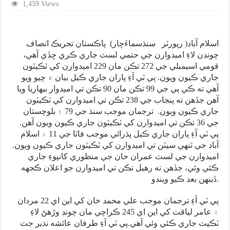
1,459 Views
اسلام آباد( رپورٽر سنڌسماءَچار) پاڪستان تحريڪ انصاف
چونڊن لاءِ اميدوارن جي حتمي لسٽ جاري ڪري ڇڏي آهي،
قومي اسيمبلي جي 272 تڪن مان 229 اميدوارن کي ٽڪيٽون
جاري ڪيون ويون. پي ٽي آءِ پاران جاري ڪيل بيان ۾ چيو ويو
آهي ته ڪي پي جي 99 تڪن مان 90 تڪن تي اميدوار بيهاريا ويا
آهن جڏهن ته پنجاب جي 238 تڪن تي اميدوارن کي ٽڪيٽون
جاري ڪيون ويون. ترجمان موجب سنڌ جي 79 ۽ بلوچستان
جي 36 تڪن تي اميدوارن کي ٽڪيٽون جاري ڪيون ويون آهن.
پي ٽي آءِ پاران جاري ڪيل پڌرائي موجب فاٽا جي 11 ۽ اسلام
آباد جي ٽنهي سيٽن تي اميدوارن کي ٽڪيٽون جاري ڪيون ويون.
اميدوارن جي لسٽ عمران خان جي منظوري کانپوءِ جاري
ڪئي وئي، جڏهن ته رهيل تڪن تي اميدوارن جو اعلان ڪجهه
ڏينهن بعد ڪيو ويندو.
پي ٽي آءِ ترجمان موجب علي محمد خان کي اين اي 22 مردان
۽ عامر لياقت کي اين اي 245 ڪراچي مان چونڊ وڙهڻ لاءِ
ٽڪيٽ جاري ڪئي وئي آهي.پي ٽي آءِ طرفان عائشه نذير جٽ