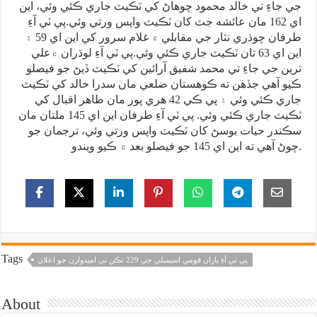
جي جاءِ تي خالد محمود چوهاڻ کي ٽڪيٽ جاري ڪئي وئي، اين
اي 162 مان عائشه جٽ کان ٽڪيٽ واپس ورتي وئي.پي ٽي آءِ
طرفان چوڌري نثار جي مقابلي ۾ غلام سرور کي اين اي 59 ۽
اين اي 63 تان ٽڪيٽ جاري ڪئي وئي.پي ٽي آءِ لوڌران ۾علي
ترين جي جاءِ تي محمد شفيق آرائين کي ٽڪيٽ ڏيڻ جو فيصلو
ڪيو آهي جڏهن ته ڪوهستان ضلعي مان سدرا خالد کي ٽڪيٽ
جاري ڪئي وئي ۽ پي ڪي 42 هري پور مان طاهر اقبال کي
ٽڪيٽ جاري ڪئي وئي. پي ٽي آءِ طرفان اين اي 145 ملتان مان
سڪندر حيات بوسڻ کان ٽڪيٽ واپس ورتي وئي، ترجمان جو
چوڻ آهي ته اين اي 145 جو فيصلو بعد ۾ ڪيو ويندو.
Tags
پي ٽي آءِ پاران قومي اسيمبلي جي 229 تڪن تي اميدوارن جو اعلان
About