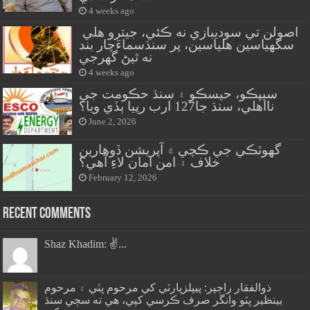
4 weeks ago
اصولن تي سوديبازي نه ڪئي، جيترو هلي
سگهياسين هلياسين، پر سنڌسماءَچار بند
نه ٿيڻ گهرجي
4 weeks ago
سيپڪو، حيسڪو ۽ سنڌ حڪومت جي
نااهلي، سنڌ جا127 ارب رپيا ٻڏي ويا؟
June 2, 2026
گهوٽڪي جي ڪچي ۾ آپريشن ڏوهارين
خلاف ۽ امن امان لاءِ آهي؟
February 12, 2026
Recent Comments
Shaz Khadim: ✌️...
ذوالفقار راڄپر: پيپلزپارٽي کي مرحوم ڀٽي ۽ مرحوم
بينظير ڀٽو وانگر صرف ڪرسي کپي، هي ته سڄي سنڌ