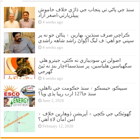
سنڌ جي پاڻي تي پنجاب جي ڌاڙي خلاف خاموش
پيپلزپارٽي-اصغر آزاد
4 weeks ago
ڪراچي صرف سنڌين، بهارين ۽ پٺاڻن جو نه پر
سڀني جو آهي: ف ليگ اڳواڻ راشد شاهه راشدي
4 weeks ago
اصولن تي سوديبازي نه ڪئي، جيترو هلي
سگهياسين هلياسين، پر سنڌسماءَچار بند نه ٿيڻ
گهرجي
4 weeks ago
سيپڪو، حيسڪو ۽ سنڌ حڪومت جي نااهلي،
سنڌ جا127 ارب رپيا ٻڏي ويا؟
June 2, 2026
گهوٽڪي جي ڪچي ۾ آپريشن ڏوهارين خلاف ۽
امن امان لاءِ آهي؟
February 12, 2026