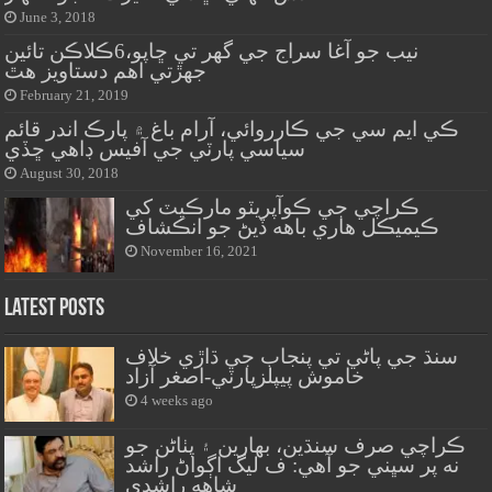
June 3, 2018
نيب جو آغا سراج جي گهر تي ڇاپو،6ڪلاڪن تائين
جهڙتي اهم دستاويز هٿ
February 21, 2019
ڪي ايم سي جي ڪارروائي، آرام باغ ۾ پارڪ اندر قائم
سياسي پارٽي جي آفيس ڊاهي ڇڏي
August 30, 2018
ڪراچي جي ڪوآپريٽو مارڪيٽ کي
ڪيميڪل هاري باهه ڏيڻ جو انڪشاف
November 16, 2021
Latest Posts
سنڌ جي پاڻي تي پنجاب جي ڌاڙي خلاف
خاموش پيپلزپارٽي-اصغر آزاد
4 weeks ago
ڪراچي صرف سنڌين، بهارين ۽ پٺاڻن جو
نه پر سڀني جو آهي: ف ليگ اڳواڻ راشد
شاهه راشدي