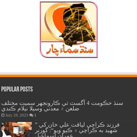
Popular Posts
سنڌ حڪومت 4 آگسٽ تي ڪارونجهر سميت مختلف
ضلعن ۾ معدني وسيلا نيلام ڪندي
July 29, 2023
1
” فرزند ڪراچي لياقت علي خان کي
شهيد به ڪراچي ۾ ڪيو ويو“: گورنر
عمران اسماعيل