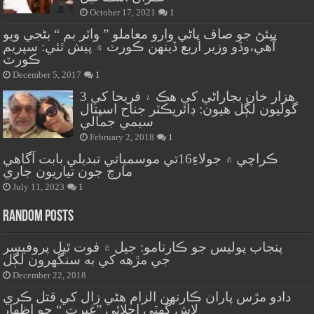
October 17, 2021
1
پيئڻ جو صاف پاڻي وارو معاملو ” واٽر بم “ بڻجي ويو
آهي،وڏو وزير اربع ڏينهن ڪورٽ ۾ پيش ٿئي: سپريم
ڪورٽ
December 5, 2017
1
هزار خان بجاراڻي کي هڪ ۽ فريحا کي 3
گوليون لڳل هيون: ڊائريڪٽر جناح اسپتال
سيمي جمالي
February 2, 2018
1
ڪراچي ۾ جولاءِ16تي موسمياتي تبديلي بابت آگاهي
مارچ جون تياريون جاري
July 11, 2023
1
Random Posts
پنجاب پوليس جو ڪارنامو: جيل ۾ فوت ٿيل پروفيسر
جي مڙهه کي به سنگهرون لڳل
December 22, 2018
دادو مڙس پاران ڪارنهن الزام هڻي زال کي قتل ڪري
لاش گهٽي اڇلائي ”غيرت “ جو اظهار