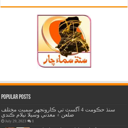
Popular Posts
سنڌ حڪومت 4 آگسٽ تي ڪارونجهر سميت مختلف
ضلعن ۾ معدني وسيلا نيلام ڪندي
July 29, 2023
1