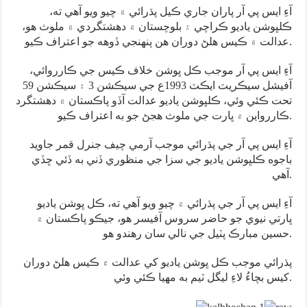
آءِ ايس پي آر پاران جاري ڪيل پڌرائي ۾ چيو ويو آهي ته،
ڪلڀوشن ياديو ڪراچي ۽ بلوچستان ۾ دهشتگردي ۾ ملوث هو،
عدالت ۾ ڪيس هلڻ دوران هن پنهنجي ڏوهه جو اعتراف ڪيو.
آءِ ايس پي آر موجب ڪل ڀوشن خلاف ڪيس جي ڪارروائي،
آفيشل سيڪريٽ ايڪٽ 1993ع جي سيڪشن 3 ۽ سيڪشن 59
تحت ڪئي وئي، ڪلڀوشن ياديو عدالت آڏو پاڪستان ۾ دهشتگرد
ڪاررواين ۾ ڀارت جي ملوث هجڻ جو به اعتراف ڪيو.
آءِ ايس پي آر جي پڌرائي موجب آرمي چيف جنرل قمر جاويد
باجوه ڪلڀوشن ياديو جي سزا جي منظوري ڏني به ڏئي ڇڏي
آهي.
آءِ ايس پي آر جي پڌرائي ۾ چيو ويو آهي ته، ڪل ڀوشن ياديو
ڀارتي نيوي جو حاضر سروس آفيسر هو، جيڪو پاڪستان ۾
حسين مبارڪ پٽيل جي نالي سان رهندو هو.
پڌرائي موجب ڪل ڀوشن ياديو کي عدالت ۾ ڪيس هلڻ دوران
کيس بچاءُ لاءِ ليگل ٽيم به مهيا ڪئي وئي.