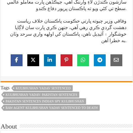
سازشون ڪندڙن لاءِ وارننگ آهي، جيڪڏهن ڀارت معاملو عالمي
سطح تي کڻي ويو ته پاڪستان ڀرپور دفاع ڪندو.
وفاقي وزير چيوته ڀارتي حڪومت پاڪستان خلاف رياست
دهشت گردي ڪري رهي آهي، جنهن ڪري ڀارت سان لاڳاپا
خوشگوار ۽ آئيڊيل ناهن، پاڪستان کي اولهه واري سرحد وٽان
به خطرا آهن.
Tags
KULBHUSHAN YADAV SENTENCED
KULBHUSHAN YADAV: PAKISTAN SENTENCES
PAKISTAN SENTENCES INDIAN SPY KULBHUSHAN
RAW AGENT KULBHUSHAN YADAV SENTENCED TO DEATH
About