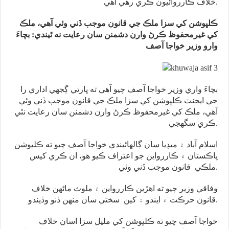
خلاف ڪارروائيون ڪري رهي آهي.
ڪلڀوشن کي سزا ملڪ جي قانون موجب ڏني وئي آهي، ملڪ
کي غيرمحفوظ ڪرڻ وارن دشمنن سان رعايت نه ٿيندي: بچاءَ
وارو وزير خواجا آصف
بچاءَ واري وزير خواجا آصف چيو آهي ته ڀارتي ڳجهي اداري را
جي ايجنٽ ڪلڀوشن کي سزا ملڪ جي قانون موجب ڏني وئي
آهي، ملڪ کي غيرمحفوظ ڪرڻ وارن دشمنن سان رعايت نٿي
ڪري سگهجي.
اسلام آباد ۾ ميڊيا سان ڳالهائيندي خواجا آصف چيو ته ڪلڀوشن
پاڪستان ۾ ڪاررواين جو اعتراف ڪيو هو، ان ڪري کيس
ملڪي قانون موجب ڏني وئي.
وفاقي وزير چيو ته اهڙين ڪاررواين ۾ ملوث ماڻهن خلاف
قانون حرڪت ۾ ايندو ۽ کين سختي سان منهن ڏنو وڏيندو.
خواجا آصف چيو ته ڪلڀوشن کي مليل سزا اسان خلاف