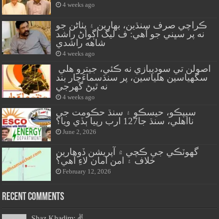
4 weeks ago
ڪراچي صرف سنڌين، بهارين ۽ پٺاڻن جو
نه پر سڀني جو آهي: ف ليگ اڳواڻ راشد
شاهه راشدي
4 weeks ago
اصولن تي سوديبازي نه ڪئي، جيترو هلي
سگهياسين هلياسين، پر سنڌسماءَچار بند
نه ٿيڻ گهرجي
4 weeks ago
سيپڪو، حيسڪو ۽ سنڌ حڪومت جي
نااهلي، سنڌ جا127 ارب رپيا ٻڏي ويا؟
June 2, 2026
گهوٽڪي جي ڪچي ۾ آپريشن ڏوهارين
خلاف ۽ امن امان لاءِ آهي؟
February 12, 2026
Recent Comments
Shaz Khadim: ✌️...