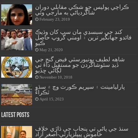
ڪراچي پوليس جو شڪي مقابلي دوران
شاگردياڻي به مارجي وئي
February 23, 2019
کنڊ جي سبسڊي مان سڀ کان وڌيڪ
فائدو جهانگير ترين ۽ اومني گروپ حاصل
ڪيو
May 21, 2020
شاهه لطيف يونيورسٽي فيض گنج جي
ڏيڍ سئوشاگردن جو مستقبل داءَ تي
لڳائي ڇڏيو
November 10, 2018
پارليامينٽ ۽ سپريم ڪورٽ وچ ۾ سڌو
ٽڪراءُ
April 15, 2023
Latest Posts
سنڌ جي پاڻي تي پنجاب جي ڌاڙي خلاف
خاموش پيپلزپارٽي-اصغر آزاد