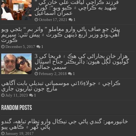
” فرزند ڪراچي لياقت علي خان کي
شهيد به ڪراچي ۾ ڪيو ويو“: گورنر
عمران اسماعيل
October 17, 2021
1
پيئڻ جو صاف پاڻي وارو معاملو ” واٽر بم “ بڻجي ويو
آهي،وڏو وزير اربع ڏينهن ڪورٽ ۾ پيش ٿئي: سپريم
ڪورٽ
December 5, 2017
1
هزار خان بجاراڻي کي هڪ ۽ فريحا کي 3
گوليون لڳل هيون: ڊائريڪٽر جناح اسپتال
سيمي جمالي
February 2, 2018
1
ڪراچي ۾ جولاءِ16تي موسمياتي تبديلي بابت آگاهي
مارچ جون تياريون جاري
July 11, 2023
1
Random Posts
خانپورمهر: گندي پاڻي جي نيڪال وارو نظام تباهه، گندو
پاڻي گهر ۾ ڪاهي پيو
January 19, 2017