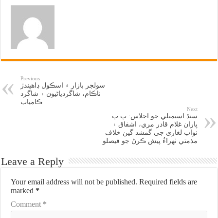
Previous
سولجر بازار ۾ اسڪول ڊاهيندڙ
ناڪام، شاگردياڻيون ۽ شاگرد
ڪامياب
Next
سنڌ اسيمبلي جو اجلاس: پ پ
پاران غلام قادر مري، اشفاق ۽
نواب لغاري جي گمشد گين خلاف
مذمتي ٺهراءُ پيش ڪرڻ جو فيصلو
Leave a Reply
Your email address will not be published.
Required fields are
marked
*
Comment
*