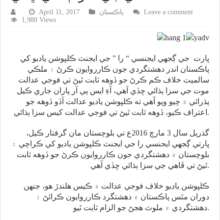
Leave a comment
پاڪستان
April 11, 2017
1,980 Views
ڀارت جي ڳجهي ايجنسي “ را ” جي ايجنٽ ڪلڀوشن ياديو کي
پاڪستان اندر دهشتگردي جون ڪارروايون ڪرڻ ۽ ملڪي
سالميت خلاف ڪم ڪرڻ جو ڏوهه ثابت ٿيڻ تي فوجي عدالت
موت جي سزا ٻڌائي ڇڏي آهي، آءِ ايس پي آر پاران جاري ڪيل
پڌرائي ۾ چيو ويو آهي ته ڪلڀوشن ياديو عدالت آڏو ڏوهه جو
اعتراف ڪيو، ڏوهه ثابت ٿيڻ تي فوجي عدالت کيس سزا ٻڌائي.
گذريل سال 3 مارچ 2016ع تي بلوچستان مان گرفتار ڪيل،
ڀارتي ڳجهي ايجنسي را جي ايجنٽ ڪلڀوشن ياديو کي ڪراچي ۽
بلوچستان ۾ دهشتگردي جون ڪارروايون ڪرڻ جو ڏوهه ثابت
ٿيڻ تي ڦاهي جي سزا ٻڌائي ڇڏي آهي.
ڪلڀوشن ياديو خلاف فوجي عدالت ۾ ڪيس هلندڙ هو، جنهن
دوران مٿس پاڪستان ۾ دهشتگرد ڪارروايون ڪرائڻ ۽
دهشتگردي ۾ ملوث هجڻ جو الزام ثابت ٿيو.