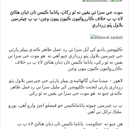
موت جي سزا تي يقين نه ٿو رکان، پاناما ڪيس تان ڌيان هٽائڻ
لاءِ پ پ خلاف ڪارروائيون ڪيون پيون وڃن: پ پ چيئرمين
بلاول ڀٽو زرداري
ڪلڀوشن ياديو کي آيل سزا تي رد عمل ظاهر ڪندي پيپلز پارٽي
جي چيرمين بلاول ڀٽو زرداري چيو آهي ته هو موت جي سزا تي
يقين نه ٿو رکي، پاناما ڪيس تان ڌيان هٽائڻ لاءِ پ پ خلاف
ڪارروائيون ڪيون پيون وڃن.
لاهور ۾ ميڊيا سان ڳالهائيندي پيپلز پارٽي جي چيرمين بلاول ڀٽو
زرداري ڀارتي ايجنٽ ڪلڀوشن کي مليل سزا تي ردعمل ظاهر
ڪندي چيو ته هو موت جي سزا تي يقين نه ٿو رکي.
پ پ چيرمين چيوته پاناماڪيس جو فيصلو اچڻ وارو آهي، پورو
ملڪ ٽرائل تي آهي.
هن چيو ته حڪومت پاناما ڪيس تان ڌيان هٽائڻ لاءِ پ پ