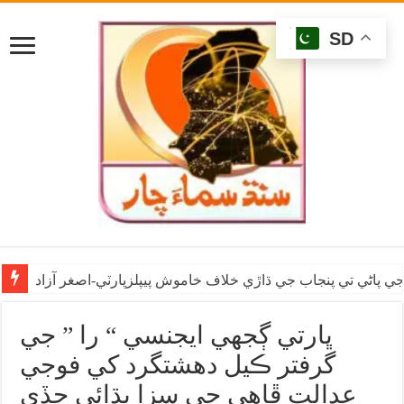
SD
ي پاڻي تي پنجاب جي ڌاڙي خلاف خاموش پيپلزپارٽي-اصغر آزاد
ڀارتي ڳجهي ايجنسي “ را ” جي
گرفتر ڪيل دهشتگرد کي فوجي
عدالت ڦاهي جي سزا ٻڌائي ڇڏي