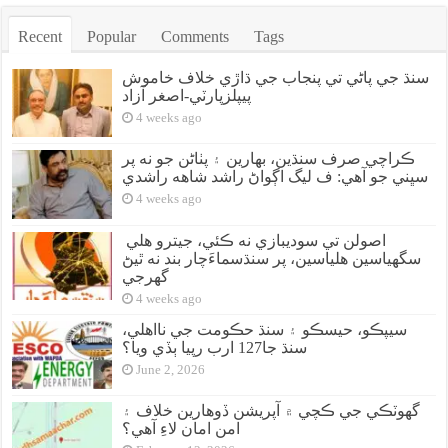
Recent
Popular
Comments
Tags
سنڌ جي پاڻي تي پنجاب جي ڌاڙي خلاف خاموش
پيپلزپارٽي-اصغر آزاد
4 weeks ago
ڪراچي صرف سنڌين، بهارين ۽ پٺاڻن جو نه پر
سڀني جو آهي: ف ليگ اڳواڻ راشد شاهه راشدي
4 weeks ago
اصولن تي سوديبازي نه ڪئي، جيترو هلي
سگهياسين هلياسين، پر سنڌسماءَچار بند نه ٿيڻ
گهرجي
4 weeks ago
سيپڪو، حيسڪو ۽ سنڌ حڪومت جي نااهلي،
سنڌ جا127 ارب رپيا ٻڏي ويا؟
June 2, 2026
گهوٽڪي جي ڪچي ۾ آپريشن ڏوهارين خلاف ۽
امن امان لاءِ آهي؟