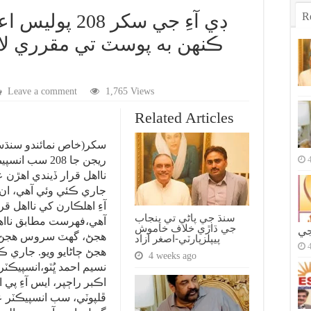
R
ڊي آءِ جي سکر 
ڪنهن به پوسٽ تي مقرري لاءِ
Leave a comment
1,765 Views
Related Articles
سکر(خاص نمائندو سنڌسم
ريجن جا 208 س
نااهل قرار ڏيندي اهڙن
جاري ڪئي وئي آهي، ان
آءِ اهلڪارن کي نااهل ق
سنڌ جي پاڻي تي پنجاب
آهي،فهرست مطابق نااهل
جي ڌاڙي خلاف خاموش
جي
هجڻ، گهٽ سروس هجڻ،
پيپلزپارٽي-اصغر آزاد
هجڻ ڄاڻايو ويو. جاري ڪ
4 weeks ago
نسيم احمد ڀُٽو،انسپيڪٽر
اڪبر راڄپر، ايس آءِ پي ا
ڦلپوٽي، سب انسپيڪٽر عبد