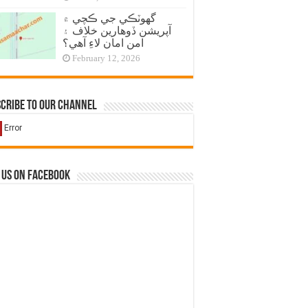
گهوٽڪي جي ڪچي ۾
آپريشن ڏوهارين خلاف ۽
امن امان لاءِ آهي؟
February 12, 2026
cribe to our Channel
 us on Facebook