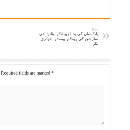
Next
پاڪستان کي بنانا ريپبلڪن بڻائڻ جي
سازشن کي روڪڻو پونمدو: چوڌري
نثار
Required fields are marked
*