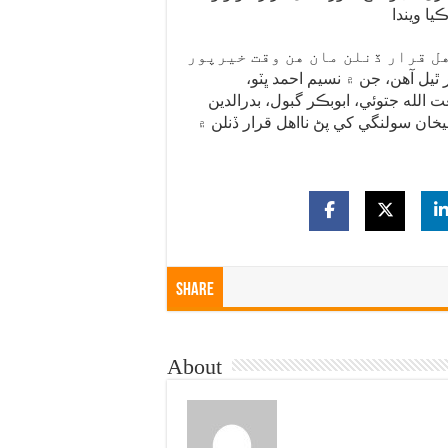
هل قرار ڏنلن مان هن وقت خيرپور
ڪٽر ٿاڻن تي مقرر ٿيل آهن، جن ۾ نسيم احمد ڀٽو،
ت الله جتوئي، ابوبڪر گبول، بدرالدين
خان سولنگي کي پڻ نااهل قرار ڏنلن ۾
Share
About