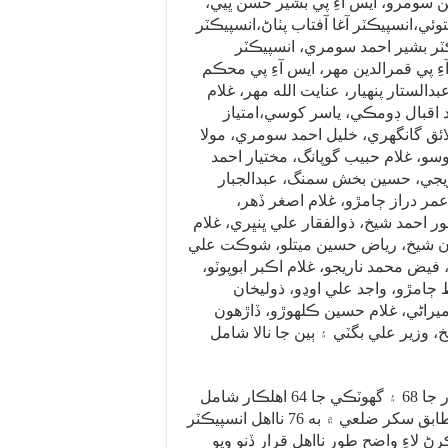
ين سومرو، ايس آءِ پي بشير حسن ڀيي،
وئي،انسپيڪٽر آغا آفتاب پٺاڻ،انسپيڪٽر
ٽر بشير احمد سومري، انسپيڪٽر
ءِ پي قمرالدين مهر، ايس آءِ پي محڪم
بدالستار پنهيار، عنايت الله مهر، غلام
قبال ڊومڪي، ياسر کوسي،امتياز
ق گانگهري، خليل احمد سومري، مولا
وسو، غلام حبيب گوپانگ، مختيار احمد
جي، حسين بخش سمنگ، عبدالجبار
مر دراز ڄامڙو، غلام اصغر ڏهر،
ر احمد شيخ، ذوالفقار علي ڀنڀري، غلام
ن شيخ، رياض حسين ميتلو، شوڪت علي
فيض محمد ناريجو، غلام اڪبر ابوپوٽو،
ڄامڙو، واجد علي اوڍو، ذوليخان
ميراڻي، غلام حسين ڪلهوڙو، ڏاڙهون
خ، وزير علي بگٽي ۽ ٻين جا نالا شامل
نااهل قرار ڏنلن ۾ خيرپور جا 68 ۽ گهوٽڪي جا 64 اهلڪار شامل
آهن، جڏهن ته ڊي آءِ جي سکر پاران جاري ڪيل لسٽ مطابق سکر ضلعي ۾ به 76 نااهل انسپيڪٽر
 لاءِ واضح طور نااهل قرار ڏنو ويو