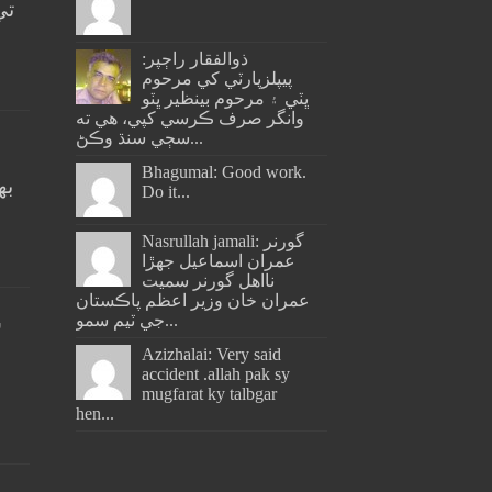
تي
ذوالفقار راڄپر:
پيپلزپارٽي کي مرحوم
ڀٽي ۽ مرحوم بينظير ڀٽو
وانگر صرف ڪرسي کپي، هي ته
سڄي سنڌ وڪڻ...
Bhagumal: Good work.
به
Do it...
ج
Nasrullah jamali: گورنر
عمران اسماعيل جھڙا
نااهل گورنر سميت
عمران خان وزير اعظم پاڪستان
جي ٽيم سمو...
س
Azizhalai: Very said
accident .allah pak sy
mugfarat ky talbgar
hen...