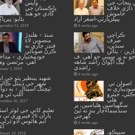
 پنجاب جي
واپس
ڌاڙي خلاف
پاڪستان جي
خاموش
گادي جو هنڌ
پيپلزپارٽي-اصغر آزاد
بڻايو: پيرپا
ptember 12, 2019
4 weeks ago
ڪراچي
سنڌ ۾ هلندڙ
صرف
منصوبن لاءِ
سنڌين،
فنڊز جاري نه
ارين ۽ پٺاڻن
ڪرڻ صوبائي
و نه پر سڀني جو آهي: ف
خودمختياري ۾ مداخ
ليگ اڳواڻ راشد شاهه
آهي: مرتضيٰ وه
راشدي
nuary 3, 2019
4 weeks ago
شهيد بينظير ڀٽو جي اب
اصولن تي
شهر جي ڊينٽل ڪاليج
وديبازي نه
ٽيچنگ اسپتال ۾ به دوا
ڪئي، جيترو
اڻلڀ ٿي و
هلي
cember 30, 2017
سگهياسين هلياسين، پر
تعليم کاتي جي لوئر اس
سنڌسماءَچار بند نه ٿيڻ
پاران 26 فيبروري ت
گهرجي
ايم هائوس آڏو ڌرڻي
4 weeks ago
اع
سيپڪو،
bruary 24, 2018