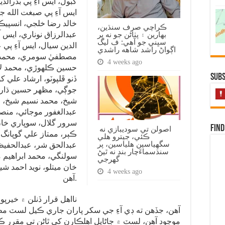
گبول، ايس آءِ پي بدرالد
ايس آءِ پي صبغت الله جت
خالد رضا خلجي، انسپيڪ
ڪراچي صرف سنڌين،
بهارين ۽ پٺاڻن جو نه پر
عبدالرزاق نوناري، ايس آ
سڀني جو آهي: ف ليگ
الدين سيال، ايس آءِ پي ع
اڳواڻ راشد شاهه راشدي
مصطفيٰ سومري، محمد ا
4 weeks ago
حسين ڪلهوڙي، محمد لائ
Subs
ڏنو ڦلپوٽو، ارشاد علي ک
جوڳي، مظهر حسين ڌاري
شيخ، محمد نسيم شيخ، ع
عبدالغفور موجائي، منصو
سرور گلال، سوڀاري خا
Find
اصولن تي سوديبازي نه
ڪٻر، ممتاز علي گوپانگ، 
ڪئي، جيترو هلي
سگهياسين هلياسين، پر
عبدالحق شر، عبدالحفيظ 
سنڌسماءَچار بند نه ٿيڻ
سولنگي، محمد ابراهيم 
گهرجي
خان ميتلو، نويد احمد شي
4 weeks ago
آهن.
موجود آهن، لسٽ ۾ ڄاڻايل اهلڪارن کي ٿاڻن تي مقرر ڪرڻ