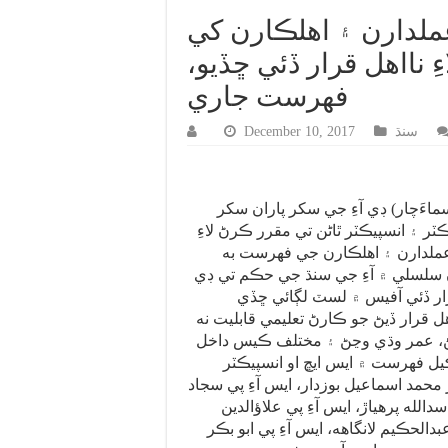
208 پوليس اعملدارن ۽ اهلڪارن کي
 نااهل قرار ڏئي ڇڏيو،
فهرست جاري
سنڌ
December 10, 2017
اءَچار) ڊي آءِ جي سکر پاران سکر
ب انسپيڪٽر ۽ انسپيڪٽر ٿاڻن تي مقرر ڪرڻ لاءِ
 عملدارن ۽ اهلڪارن جي فهرست به
 سلسلي ۾ آءِ جي سنڌ جي حڪم تي ڊي
رار ڏئي آفيس ۾ لسٽ لڳائي ڇڏي
 قرار ڏيڻ جو ڪارڻ تعليمي قابليت نه
 عمر وڌي وڃڻ ۽ مختلف ڪيس داخل
يل فهرست ۾ ايس ايڇ او انسپيڪٽر
 محمد اسماعيل بوزدار، ايس آءِ پي سجاد
سدالله پرهياڙ، ايس آءِ پي علاؤالدين
الحڪيم لانگاهه، ايس آءِ پي ابو بڪر