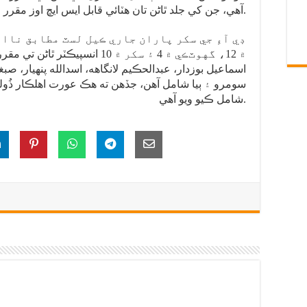
آهي، جن کي جلد ٿاڻن تان هٽائي قابل ايس ايڇ اوز مقرر ڪيا ويندا.
ڊي آءِ جي سکر پاران جاري ڪيل لسٽ مطابق ناا
۾ 12، گهوٽڪي ۾ 4 ۽ سکر ۾ 10 انسپي
اسماعيل بوزدار، عبدالحڪيم لانگاهه، اسدالله پنهيار، صبغ
سومرو ۽ ٻيا شامل آهن، جڏهن ته هڪ عورت اهلڪار ذُولي
شامل ڪيو ويو آهي.