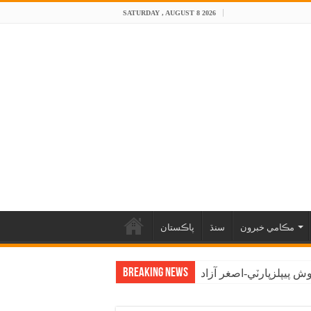
SATURDAY , AUGUST 8 2026
مڪامي خبرون
سنڌ
پاڪستان
Breaking News
 پيپلزپارٽي-اصغر آزاد