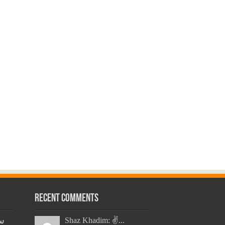
Recent Comments
س
Shaz Khadim: ✌️...