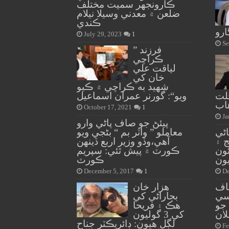
ڪارونجهر سميت مختلف
ضلعن ۾ معدني وسيلا نيلام
ڪندي
ڳارو
July 29, 2023
1
Se
” فرزند
ڪراچي
لياقت علي
خان کي
شهيد به ڪراچي ۾ ڪيو
لت
ويو“: گورنر عمران اسماعيل
اب
October 17, 2021
1
Ja
پيئڻ جو صاف پاڻي وارو
اڻي
معاملو ” واٽر بم “ بڻجي ويو
 ۽
آهي،وڏو وزير اربع ڏينهن
ئون
ڪورٽ ۾ پيش ٿئي: سپريم
يون
ڪورٽ
December 5, 2017
1
De
ٽاف
هزار خان
ي سي
بجاراڻي کي
 جو
هڪ ۽ فريحا
لان
کي 3 گوليون
لڳل هيون: ڊائريڪٽر جناح
Fe