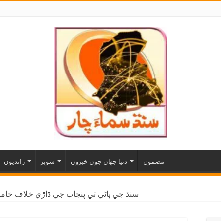
مضمون
دنيا جهان جون خبرون
شوبز
رانديون
سنڌ جي پاڻي تي پنجاب جي ڌاڙي خلاف خاموش