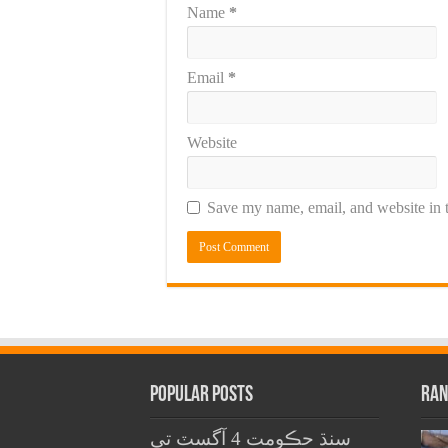
Name
*
Email
*
Website
Save my name, email, and website in t
Popular Posts
Ran
سنڌ حڪومت 4 آگسٽ تي