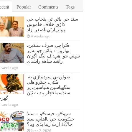
ecent
Popular
Comments
Tags
سنڌ جي پاڻي تي پنجاب جي
ڌاڙي خلاف خاموش
پيپلزپارٽي-اصغر آزاد
4 weeks ago
ڪراچي صرف سنڌين،
بهارين ۽ پٺاڻن جو نه پر
سڀني جو آهي: ف ليگ اڳواڻ
راشد شاهه راشدي
4 weeks ago
اصولن تي سوديبازي نه
ڪئي، جيترو هلي
سگهياسين هلياسين، پر
سنڌسماءَچار بند نه ٿيڻ
گهر
4 weeks ago
سيپڪو، حيسڪو ۽ سنڌ
حڪومت جي نااهلي، سنڌ
جا127 ارب رپيا ٻڏي ويا؟
June 2, 2026