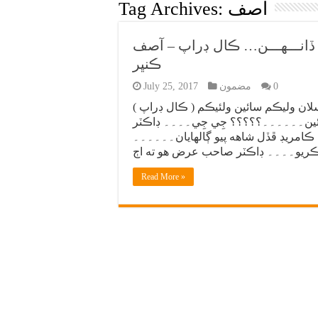
آصف
Tag Archives:
ـــون ڏانـــهـــن… ڪال ڊراپ – آصف
ڪنڀر
0
مضمون
July 25, 2017
( ڪال ڊراپ ) هَلو۔۔۔۔ جيِ جيِ۔۔۔ هيلو۔۔۔ هَلو سائين سلان وليڪم سائين ولئيڪم
ائين۔۔۔۔۔۔؟؟؟؟؟ جِي جِي۔۔۔۔ ڊاڪٽر
امريڊ ڦڏل شاهه پيو ڳالهايان۔۔۔۔۔۔
Read More »