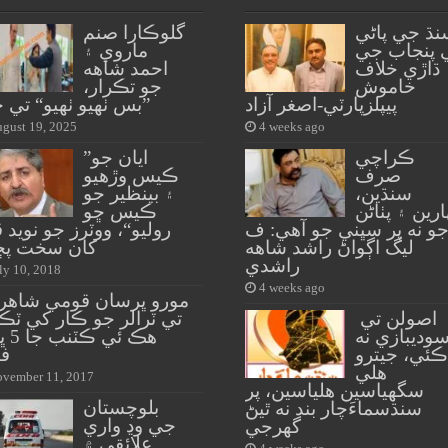
نڌ جي پاڻي
گلوڪارا صنم
 پنجاب جي
ماروي ۽
ڌاڙي خلاف
احمد شاهه
خاموش
جو تڪرار،
پيپلزپارٽي-اصغر آزاد
”بس ٺهيو ٺهيو“ تي 
gust 19, 2025
4 weeks ago
ڪراچي
”ايان جو
صرف
ڪيس وڙهيو
سنڌين،
۽ بينظير جو
ارين ۽ پٺاڻن
ڪيس ڇو
و نه پر سڀني جو آهي: ف
روليو“، ووٽرز جو نويد 
ليگ اڳواڻ راشد شاهه
کان سخت پڇا
راشدي
ly 10, 2018
4 weeks ago
مورو ڀرسان قومي شاهرا
اصولن تي
تي ٽرالر جو ڪار کي ٽڪ
وديبازي نه
هڪ ئي 
ڪئي، جيترو
ف
هلي
vember 11, 2017
سگهياسين هلياسين، پر
بلوچستان
سنڌسماءَچار بند نه ٿيڻ
جي وڍ واري
گهرجي
علائقي ۾