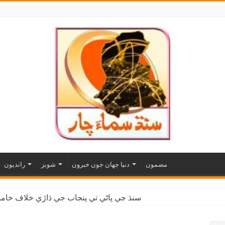
مضمون
دنيا جهان جون خبرون
شوبز
رانديون
سنڌ جي پاڻي تي پنجاب جي ڌاڙي خلاف خاموش