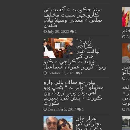
سنڌ حڪومت 4 آگسٽ تي
ڪارونجهر سميت مختلف
ضلعن ۾ معدني وسيلا نيلام
ڪندي
ختم
July 29, 2023
1
Au
” فرزند
ڪراچي
لياقت علي
خان کي
شهيد به ڪراچي ۾ ڪيو
قمر
ويو“: گورنر عمران اسماعيل
ڻو
October 17, 2021
1
Ju
پيئڻ جو صاف پاڻي وارو
هه
معاملو ” واٽر بم “ بڻجي ويو
ر ۾
آهي،وڏو وزير اربع ڏينهن
ڪٽنب جا 5 ڀاتي
ڪورٽ ۾ پيش ٿئي: سپريم
وت
ڪورٽ
December 5, 2017
1
No
هزار خان
بجاراڻي کي
هڪ ۽ فريحا