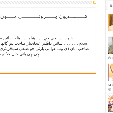
R
مَــــــنـــديون مِــــــڙوئـــــــــــي مــ
سلام۔۔۔۔۔۔ سائين ڊاڪٽر عبدلجبار صاحب پيو ڳاله
صاحب مان ڏي وٺ عوامي پارٽي جو ضلعي سيڪريٽري ڪ
جِي جِي ڀائي جان حڪم ڪريو۔۔۔۔ ڊاڪٽر صاحب عرض هو ته اڄ …
جي