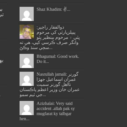
س
Shaz Khadim: ✌️...
تي
ذوالفقار راڄپر:
پيپلزپارٽي کي مرحوم
ڀٽي ۽ مرحوم بينظير ڀٽو
وانگر صرف ڪرسي کپي، هي ته
سڄي سنڌ وڪڻ...
Bhagumal: Good work.
به
Do it...
ج
Nasrullah jamali: گورنر
عمران اسماعيل جھڙا
نااهل گورنر سميت
عمران خان وزير اعظم پاڪستان
جي ٽيم سمو...
س
Azizhalai: Very said
accident .allah pak sy
mugfarat ky talbgar
hen...