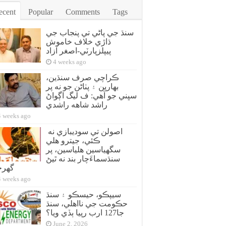
ecent
Popular
Comments
Tags
سنڌ جي پاڻي تي پنجاب جي
ڌاڙي خلاف خاموش
پيپلزپارٽي-اصغر آزاد
4 weeks ago
ڪراچي صرف سنڌين،
بهارين ۽ پٺاڻن جو نه پر
سڀني جو آهي: ف ليگ اڳواڻ
راشد شاهه راشدي
4 weeks ago
اصولن تي سوديبازي نه
ڪئي، جيترو هلي
سگهياسين هلياسين، پر
سنڌسماءَچار بند نه ٿيڻ
گهر
4 weeks ago
سيپڪو، حيسڪو ۽ سنڌ
حڪومت جي نااهلي، سنڌ
جا127 ارب رپيا ٻڏي ويا؟
June 2, 2026