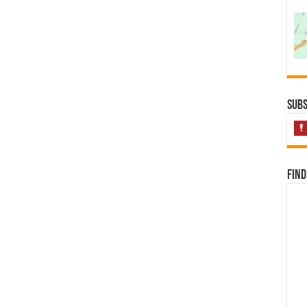
Subs
Find