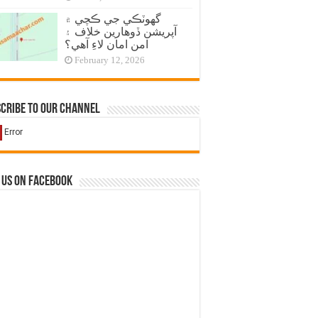
گهوٽڪي جي ڪچي ۾
آپريشن ڏوهارين خلاف ۽
امن امان لاءِ آهي؟
February 12, 2026
cribe to our Channel
 us on Facebook