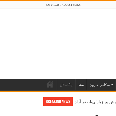
SATURDAY , AUGUST 8 2026
مڪامي خبرون
سنڌ
پاڪستان
Breaking News
 پيپلزپارٽي-اصغر آزاد