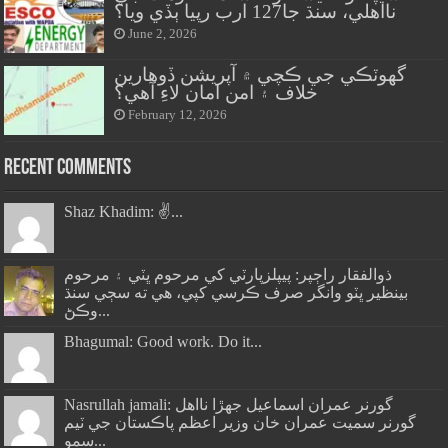
نااهلي، سنڌ جا127 ارب رپيا ٻڏي ويا؟
June 2, 2026
گهوٽڪي جي ڪچي ۾ آپريشن ڏوهارين
خلاف ۽ امن امان لاءِ آهي؟
February 12, 2026
Recent Comments
Shaz Khadim: ✌️...
ذوالفقار راڄپر: پيپلزپارٽي کي مرحوم ڀٽي ۽ مرحوم
بينظير ڀٽو وانگر صرف ڪرسي کپي، هي ته سڄي سنڌ
وڪڻ...
Bhagumal: Good work. Do it...
Nasrullah jamali: گورنر عمران اسماعيل جھڙا نااهل
گورنر سميت عمران خان وزير اعظم پاڪستان جي ٽيم
سمو...