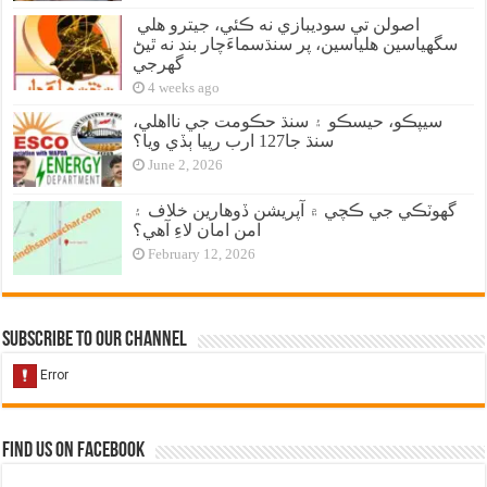
اصولن تي سوديبازي نه ڪئي، جيترو هلي
سگهياسين هلياسين، پر سنڌسماءَچار بند نه ٿيڻ
گهرجي
4 weeks ago
سيپڪو، حيسڪو ۽ سنڌ حڪومت جي نااهلي،
سنڌ جا127 ارب رپيا ٻڏي ويا؟
June 2, 2026
گهوٽڪي جي ڪچي ۾ آپريشن ڏوهارين خلاف ۽
امن امان لاءِ آهي؟
February 12, 2026
Subscribe to our Channel
Find us on Facebook