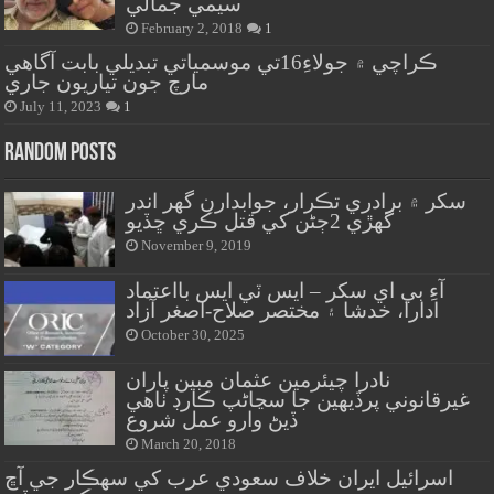
سيمي جمالي
February 2, 2018
1
ڪراچي ۾ جولاءِ16تي موسمياتي تبديلي بابت آگاهي
مارچ جون تياريون جاري
July 11, 2023
1
Random Posts
سکر ۾ برادري تڪرار، جوابدارن گهر اندر
گهڙي 2ڄڻن کي قتل ڪري ڇڏيو
November 9, 2019
آءِ بي اي سکر – ايس ٽي ايس بااعتماد
ادارا، خدشا ۽ مختصر صلاح-اصغر آزاد
October 30, 2025
نادرا چيئرمين عثمان مبين پاران
غيرقانوني پرڏيهين جا سڃاڻپ ڪارڊ ٺاهي
ڏيڻ وارو عمل شروع
March 20, 2018
اسرائيل ايران خلاف سعودي عرب کي سهڪار جي آڇ