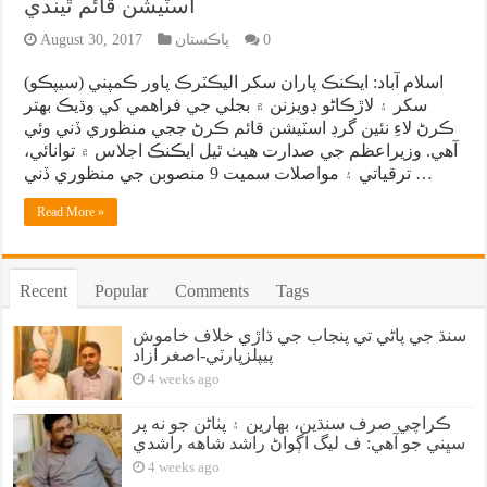
اسٽيشن قائم ٿيندي
0
پاڪستان
August 30, 2017
اسلام آباد: ايڪنڪ پاران سکر اليڪٽرڪ پاور ڪمپني (سيپڪو)
سکر ۽ لاڙڪاڻو ڊويزنن ۾ بجلي جي فراهمي کي وڌيڪ بهتر
ڪرڻ لاءِ نئين گرڊ اسٽيشن قائم ڪرڻ ججي منظوري ڏني وئي
آهي. وزيراعظم جي صدارت هيٺ ٿيل ايڪنڪ اجلاس ۾ توانائي،
ترقياتي ۽ مواصلات سميت 9 منصوبن جي منظوري ڏني …
Read More »
Recent
Popular
Comments
Tags
سنڌ جي پاڻي تي پنجاب جي ڌاڙي خلاف خاموش
پيپلزپارٽي-اصغر آزاد
4 weeks ago
ڪراچي صرف سنڌين، بهارين ۽ پٺاڻن جو نه پر
سڀني جو آهي: ف ليگ اڳواڻ راشد شاهه راشدي
4 weeks ago