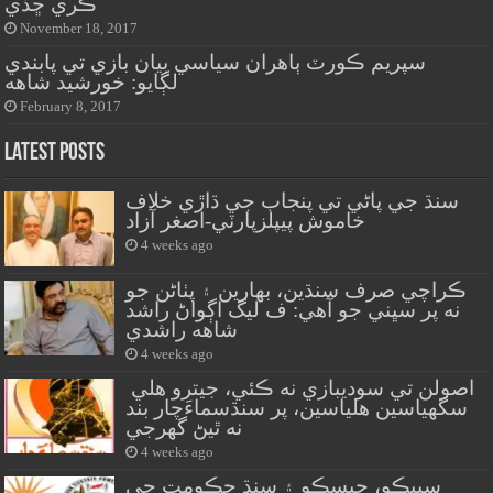
ڪري ڇڏي
November 18, 2017
سپريم ڪورٽ ٻاهران سياسي بيان بازي تي پابندي
لڳايو: خورشيد شاهه
February 8, 2017
Latest Posts
سنڌ جي پاڻي تي پنجاب جي ڌاڙي خلاف
خاموش پيپلزپارٽي-اصغر آزاد
4 weeks ago
ڪراچي صرف سنڌين، بهارين ۽ پٺاڻن جو
نه پر سڀني جو آهي: ف ليگ اڳواڻ راشد
شاهه راشدي
4 weeks ago
اصولن تي سوديبازي نه ڪئي، جيترو هلي
سگهياسين هلياسين، پر سنڌسماءَچار بند
نه ٿيڻ گهرجي
4 weeks ago
سيپڪو، حيسڪو ۽ سنڌ حڪومت جي