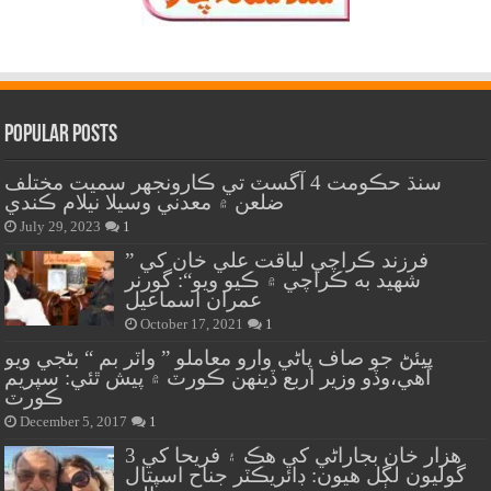
Popular Posts
سنڌ حڪومت 4 آگسٽ تي ڪارونجهر سميت مختلف
ضلعن ۾ معدني وسيلا نيلام ڪندي
July 29, 2023
1
” فرزند ڪراچي لياقت علي خان کي
شهيد به ڪراچي ۾ ڪيو ويو“: گورنر
عمران اسماعيل
October 17, 2021
1
پيئڻ جو صاف پاڻي وارو معاملو ” واٽر بم “ بڻجي ويو
آهي،وڏو وزير اربع ڏينهن ڪورٽ ۾ پيش ٿئي: سپريم
ڪورٽ
December 5, 2017
1
هزار خان بجاراڻي کي هڪ ۽ فريحا کي 3
گوليون لڳل هيون: ڊائريڪٽر جناح اسپتال