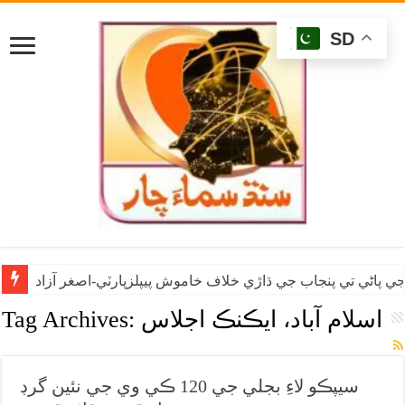
SD
ي پاڻي تي پنجاب جي ڌاڙي خلاف خاموش پيپلزپارٽي-اصغر آزاد
اسلام آباد، ايڪنڪ اجلاس
Tag Archives:
سيپڪو لاءِ بجلي جي 120 ڪي وي جي نئين گرڊ