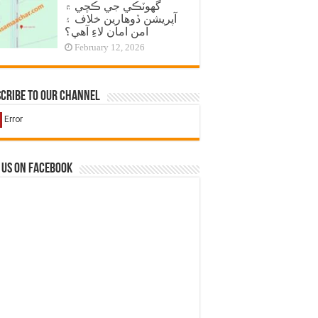
گهوٽڪي جي ڪچي ۾
آپريشن ڏوهارين خلاف ۽
امن امان لاءِ آهي؟
February 12, 2026
cribe to our Channel
 us on Facebook