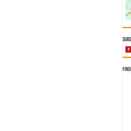
Subs
Find