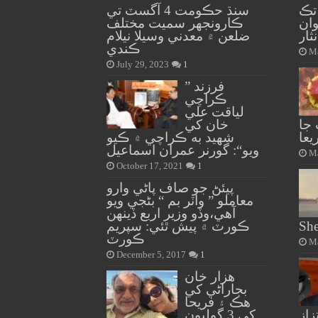
تڪ
سنڌ حڪومت 4 آگسٽ تي
وان
ڪارونجهر سميت مختلف
ثار
ضلعن ۾ معدني وسيلا نيلام
ڪندي
Ma
July 29, 2023
1
” فرزند
ڪراچي
لياقت علي
جا
خان کي
يعا
شهيد به ڪراچي ۾ ڪيو
ويو“: گورنر عمران اسماعيل
Ma
October 17, 2021
1
پيئڻ جو صاف پاڻي وارو
معاملو ” واٽر بم “ بڻجي ويو
آهي،وڏو وزير اربع ڏينهن
She
ڪورٽ ۾ پيش ٿئي: سپريم
ڪورٽ
Ma
December 5, 2017
1
هزار خان
بجاراڻي کي
هڪ ۽ فريحا
زاز
کي 3 گوليون