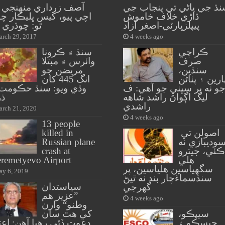
ڌ جي پاڻي تي پنجاب جي
آصف زرداري منهنجي 
ڌاڙي خلاف خاموش
اچي پيو، کيس ڀليڪار چ
پيپلزپارٽي-اصغر آزاد
ٿو: چوڌري ن
rch 29, 2017
4 weeks ago
ڪراچي
سنڌ ۾ ڪرونا
صرف
وائرس ۾ مبتلا
سنڌين،
مريضن جو
ارين ۽ پٺاڻن
انگ 445 کان
و نه پر سڀني جو آهي: ف
وڌي ويو: سنڌ حڪومت 
ليگ اڳواڻ راشد شاهه
ذر
راشدي
rch 21, 2020
4 weeks ago
13 people
اصولن تي
killed in
وديبازي نه
Russian plane
ڪئي، جيترو
crash at
هلي
remetyevo Airport
سگهياسين هلياسين، پر
y 6, 2019
سنڌسماءَچار بند نه ٿيڻ
سياستدان
گهرجي
”عزيز هم
4 weeks ago
وطنو“ وارن
سيپڪو،
کي هٿ سان
حيسڪو ۽
دعوت ڏئي رهيا آهن: اعت