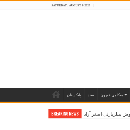
SATURDAY , AUGUST 8 2026
مڪامي خبرون
سنڌ
پاڪستان
Breaking News
 پيپلزپارٽي-اصغر آزاد
اڳواڻ راشد شاهه راشدي