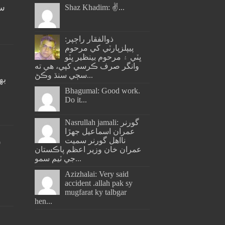
سن
Shaz Khadim: ✌️...
ذوالفقار راڄپر:
پيپلزپارٽي کي مرحوم
ڀٽي ۽ مرحوم بينظير ڀٽو
وانگر صرف ڪرسي کپي، هي ته
سڄي سنڌ وڪڻ...
به
ج
Bhagumal: Good work.
Do it...
Nasrullah jamali: گورنر
عمران اسماعيل جھڙا
نااهل گورنر سميت
س
عمران خان وزير اعظم پاڪستان
جي ٽيم سمو...
Azizhalai: Very said
accident .allah pak sy
mugfarat ky talbgar
hen...