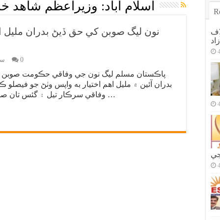
اسلام آباد: وزيراعظم شاهد خ
R
نون ليگ صوبن کي حق ڏيڻ بدران مليل اخت
اف
اد
0
سن
پاڪستان مسلم ليگ نون جي وفاقي حڪومت صوبن ک
بدران آئين ۾ مليل اهم اختيار به واپس وٺڻ جو فيصلو
وفاقي سرڪار تيل ۽ گئس تان صوبن جو اختيار ختم ڪرڻ لاءِ ميدان ۾ لهي …
جي