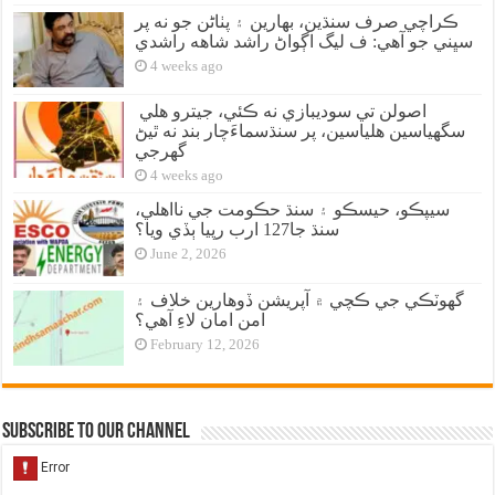
ڪراچي صرف سنڌين، بهارين ۽ پٺاڻن جو نه پر
سڀني جو آهي: ف ليگ اڳواڻ راشد شاهه راشدي
4 weeks ago
اصولن تي سوديبازي نه ڪئي، جيترو هلي
سگهياسين هلياسين، پر سنڌسماءَچار بند نه ٿيڻ
گهرجي
4 weeks ago
سيپڪو، حيسڪو ۽ سنڌ حڪومت جي نااهلي،
سنڌ جا127 ارب رپيا ٻڏي ويا؟
June 2, 2026
گهوٽڪي جي ڪچي ۾ آپريشن ڏوهارين خلاف ۽
امن امان لاءِ آهي؟
February 12, 2026
Subscribe to our Channel