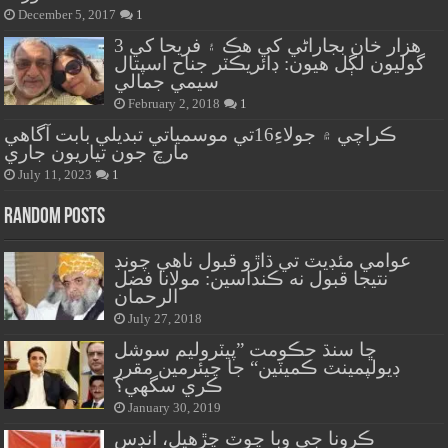
December 5, 2017
1
هزار خان بجاراڻي کي هڪ ۽ فريحا کي 3
گوليون لڳل هيون: ڊائريڪٽر جناح اسپتال
سيمي جمالي
February 2, 2018
1
ڪراچي ۾ جولاءِ16تي موسمياتي تبديلي بابت آگاهي
مارچ جون تياريون جاري
July 11, 2023
1
Random Posts
عوامي مئڊيٽ تي ڌاڙو قبول ناهي چونڊ
نتيجا قبول نه ڪنداسين: مولانا فضل
الرحمان
July 27, 2018
ڇا سنڌ حڪومت ”پيٽروليم سوشل
ڊيولپمينٽ ڪميٽين“ جا چيئرمين مقرر
ڪري سگهي؟
January 30, 2019
ڪرونا جي وبا چوٽ چڙهيل، انڊس