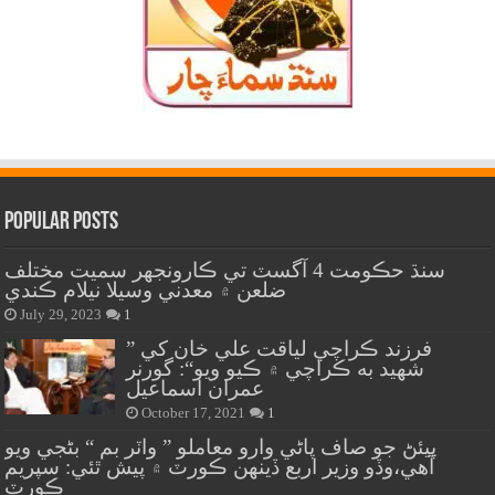
Popular Posts
سنڌ حڪومت 4 آگسٽ تي ڪارونجهر سميت مختلف
ضلعن ۾ معدني وسيلا نيلام ڪندي
July 29, 2023
1
” فرزند ڪراچي لياقت علي خان کي
شهيد به ڪراچي ۾ ڪيو ويو“: گورنر
عمران اسماعيل
October 17, 2021
1
پيئڻ جو صاف پاڻي وارو معاملو ” واٽر بم “ بڻجي ويو
آهي،وڏو وزير اربع ڏينهن ڪورٽ ۾ پيش ٿئي: سپريم
ڪورٽ