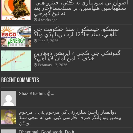
اصولن تي سوديبازي نه ڪئي، جيترو هلي
سگهياسين هلياسين، پر سنڌسماءَچار بند
نه ٿيڻ گهرجي
4 weeks ago
سيپڪو، حيسڪو ۽ سنڌ حڪومت جي
نااهلي، سنڌ جا127 ارب رپيا ٻڏي ويا؟
June 2, 2026
گهوٽڪي جي ڪچي ۾ آپريشن ڏوهارين
خلاف ۽ امن امان لاءِ آهي؟
February 12, 2026
Recent Comments
Shaz Khadim: ✌️...
ذوالفقار راڄپر: پيپلزپارٽي کي مرحوم ڀٽي ۽ مرحوم
بينظير ڀٽو وانگر صرف ڪرسي کپي، هي ته سڄي سنڌ
وڪڻ...
Bhagumal: Good work. Do it...