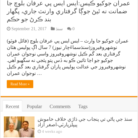
عمران جوکيو ڪيس:ايس ايس پي عرفان بلوچ جا
ضمانت نه ٿيڻ جوڳا گرفتاري وارنٽ جاري، پگهار
بند ڪرڻ جو حڪم
0
سنڌ
September 21, 2017
عمران جوکيو جا وارث – ايس ايس پي عرفان بلوچ (فائل فوٽو)
نوشهروفيروز(سنڌسماءَچار نيوز) 7 سال اڳ پوليس هٿان
گرفتاري بعد گم ڪيل نوشهروفيروز واسي نوجوان عمران
جوکيو جو اڃا تائين ڪو به ڏس پتو پئجي نه سگهيو آهي.
نوشهروفيروز جي عدالت پوليس پاران گرفتاري بعد گم ڪيل
نوجوان عمران …
Read More »
Recent
Popular
Comments
Tags
سنڌ جي پاڻي تي پنجاب جي ڌاڙي خلاف خاموش
پيپلزپارٽي-اصغر آزاد
4 weeks ago