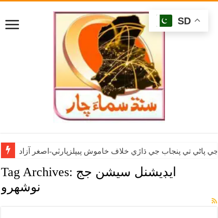
SD
ي پاڻي تي پنجاب جي ڌاڙي خلاف خاموش پيپلزپارٽي-اصغر آزاد
ايڊيشنل سيشن جج
Tag Archives:
نوشهرو