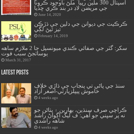
اسپتال 300 ملين رپيا ملڻ باوجود ڪرونا
جي مريضن لاڊ در بند ڪري ڇڏيا
June 14, 2020
ڪرڪيٽ جي ديوانن جي دلين جي ڌڙڪن
تيز ٿيڻ لڳي
February 14, 2019
سکر: گٽر جي صفائي ڪندي ميونسپل جا 2 ملازم ساهه
ٻوساٽجڻ سبب فوت
March 31, 2017
Latest Posts
سنڌ جي پاڻي تي پنجاب جي ڌاڙي خلاف
خاموش پيپلزپارٽي-اصغر آزاد
4 weeks ago
ڪراچي صرف سنڌين، بهارين ۽ پٺاڻن جو
نه پر سڀني جو آهي: ف ليگ اڳواڻ راشد
شاهه راشدي
4 weeks ago