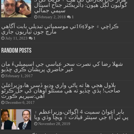
گوليون لڳل هيون: ڊائريڪٽر جناح اسپتال
سيمي جمالي
February 2, 2018
1
ڪراچي ۾ جولاءِ16تي موسمياتي تبديلي بابت آگاهي
مارچ جون تياريون جاري
July 11, 2023
1
Random Posts
شهلا رضا کي نصرت سحر عباسي جي اسيمبليءَ مان
غير حاضري پريشان ڪري ڇڏيو
February 1, 2017
بلاول هجي ها ته پاڻي واري وڊيو ڏسي ها،وزيراعليٰ
صاحب! ٻڌي ڇڏيو ته هي مسئلو اوهان کي حل ڪرڻو
آهي:سپريم ڪورٽ
December 6, 2017
بابر اعواڻ سميت 4 اڳواڻن،وزيراعظم ۽
پي ٽي آءِ جي سينئر قيادت ۾ ويڇا وڌي ويا
November 28, 2019