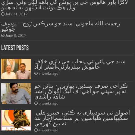
لاکڙا پاور هائوس جي ٻن يونٽن کي باهه لڳي وئي، سڙي
ويل هڪ يونٽ 4 ڏينهن به نه هليو
July 21, 2017
رحمت الله ماڃوٺي: سنڌ جو سرڪش رُوح – يوسف
جوکيو
June 8, 2017
Latest Posts
سنڌ جي پاڻي تي پنجاب جي ڌاڙي خلاف
خاموش پيپلزپارٽي-اصغر آزاد
3 weeks ago
ڪراچي صرف سنڌين، بهارين ۽ پٺاڻن جو
نه پر سڀني جو آهي: ف ليگ اڳواڻ راشد
شاهه راشدي
3 weeks ago
اصولن تي سوديبازي نه ڪئي، جيترو هلي
سگهياسين هلياسين، پر سنڌسماءَچار بند
نه ٿيڻ گهرجي
4 weeks ago