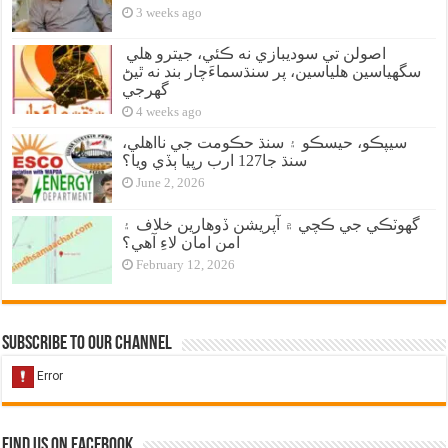
3 weeks ago
اصولن تي سوديبازي نه ڪئي، جيترو هلي
سگهياسين هلياسين، پر سنڌسماءَچار بند نه ٿيڻ
گهرجي
4 weeks ago
سيپڪو، حيسڪو ۽ سنڌ حڪومت جي نااهلي،
سنڌ جا127 ارب رپيا ٻڏي ويا؟
June 2, 2026
گهوٽڪي جي ڪچي ۾ آپريشن ڏوهارين خلاف ۽
امن امان لاءِ آهي؟
February 12, 2026
Subscribe to our Channel
Find us on Facebook