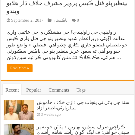
بينظيرڀٽو قتل ڪيس پرويز مشرف خلاف ڌار هلايو
ويندو
0
پاڪستان
September 2, 2017
راولپنڊي جي راولپنڊيءَ جي دهشتگردي جي خاتمي واري
عدالت اڳوڻي وزيراعظم شهيد بينظير ڀٽو جي قتل واري ڪيس
جو تفصيلي فيصلو جاري ڪاري ڇڏيو آهي. فيصلي ۾ واضع طور
چيو ويو آهي ته سعود عزيز بينظير ڀٽو جي باڪس سڪيورٽي
هٽرائي، هڪ ڪلاڪ 40 منٽن کانپوءِ ئي ڪرائيم سين ڌوئڻ …
Read More »
Recent
Popular
Comments
Tags
سنڌ جي پاڻي تي پنجاب جي ڌاڙي خلاف خاموش
پيپلزپارٽي-اصغر آزاد
3 weeks ago
ڪراچي صرف سنڌين، بهارين ۽ پٺاڻن جو نه پر
سڀني جو آهي: ف ليگ اڳواڻ راشد شاهه راشدي