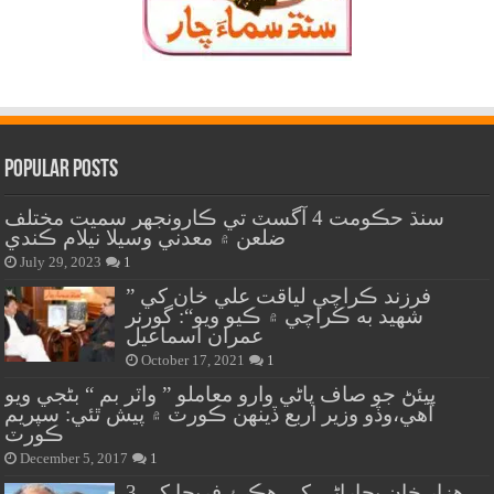
Popular Posts
سنڌ حڪومت 4 آگسٽ تي ڪارونجهر سميت مختلف
ضلعن ۾ معدني وسيلا نيلام ڪندي
July 29, 2023
1
” فرزند ڪراچي لياقت علي خان کي
شهيد به ڪراچي ۾ ڪيو ويو“: گورنر
عمران اسماعيل
October 17, 2021
1
پيئڻ جو صاف پاڻي وارو معاملو ” واٽر بم “ بڻجي ويو
آهي،وڏو وزير اربع ڏينهن ڪورٽ ۾ پيش ٿئي: سپريم
ڪورٽ
December 5, 2017
1
هزار خان بجاراڻي کي هڪ ۽ فريحا کي 3