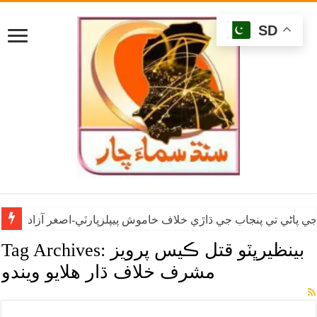
SD
ي پاڻي تي پنجاب جي ڌاڙي خلاف خاموش پيپلزپارٽي-اصغر آزاد
بينظيرڀٽو قتل ڪيس پرويز
Tag Archives:
مشرف خلاف ڌار هلايو ويندو