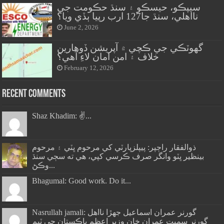
سيپڪو، حيسڪو ۽ سنڌ حڪومت جي
نااهلي، سنڌ جا127 ارب رپيا ٻڏي ويا؟
June 2, 2026
گهوٽڪي جي ڪچي ۾ آپريشن ڏوهارين
خلاف ۽ امن امان لاءِ آهي؟
February 12, 2026
Recent Comments
Shaz Khadim: ✌️...
ذوالفقار راڄپر: پيپلزپارٽي کي مرحوم ڀٽي ۽ مرحوم
بينظير ڀٽو وانگر صرف ڪرسي کپي، هي ته سڄي سنڌ
وڪڻ...
Bhagumal: Good work. Do it...
Nasrullah jamali: گورنر عمران اسماعيل جھڙا نااهل
گورنر سميت عمران خان وزير اعظم پاڪستان جي ٽيم