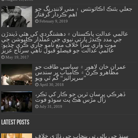
جعلي بئنڪ اڪائونٽس ۽ مني لاننڊرنگ جو
اهم ڪردار گرفتار
February 9, 2019
عالمي عدالت پاڪستان ۾ دهشتگردي کي هٿي ڏيندڙن
جي مدد ڪندڙ ڀارتي نيوي جي عملدار ڪلڀوشن جي
موت واري سزا خلاف منع نامو جاري ڪري ڇڏيو:
عالمي عدالت جو فيصلو قبول ناهي سرتاج عزيز
May 19, 2017
عمران خان لاهور ۾ سياسي طاقت جو
مظاهرو ڪرڻ ۾ ڪامياب پر سندس
”سرپرائيز“ گم ٿي ويو
April 30, 2018
ڏهرڪي ڀرسان ٽرين جو ڪار کي ٽڪر،
زال مڙس هڪ پٽ سوڌو فوت
July 31, 2019
Latest Posts
سنڌ جي پاڻي تي پنجاب جي ڌاڙي خلاف