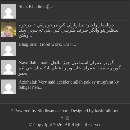
Shaz Khadim: ✌️...
ذوالفقار راڄپر: پيپلزپارٽي کي مرحوم ڀٽي ۽ مرحوم
بينظير ڀٽو وانگر صرف ڪرسي کپي، هي ته سڄي سنڌ
وڪڻ...
Bhagumal: Good work. Do it...
Nasrullah jamali: گورنر عمران اسماعيل جھڙا نااهل
گورنر سميت عمران خان وزير اعظم پاڪستان جي ٽيم
سمو...
Azizhalai: Very said accident .allah pak sy mugfarat ky
talbgar hen...
*
Powered by
Sindhsamaachar
| Designed by
kashifalinoon
© Copyright 2026, All Rights Reserved