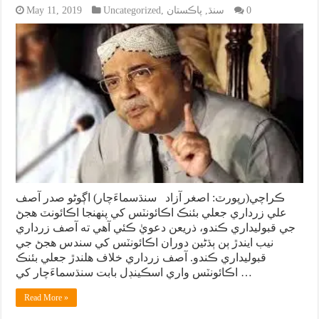
0
سنڌ
,
پاڪستان
,
Uncategorized
May 11, 2019
ڪراچي(رپورٽ: اصغر آزاد سنڌسماءَچار) اڳوڻو صدر آصف
علي زرداري جعلي بئنڪ اڪائونٽس کي پنهنجا اڪائونٽ هجڻ
جي قبوليداري ڪندو، ذريعن دعويٰ ڪئي آهي ته آصف زرداري
نيب ايندڙ ٻن ٻڌڻين دوران اڪائونٽس کي سندس هجڻ جي
قبوليداري ڪندو. آصف زرداري خلاف هلندڙ جعلي بئنڪ
اڪائونٽس واري اسڪينڊل بابت سنڌسماءَچار کي …
Read More »