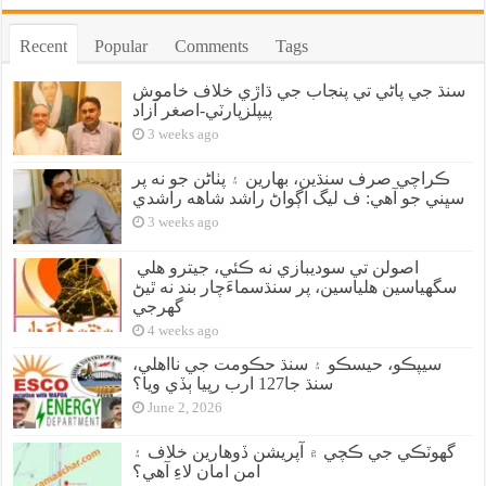
Recent
Popular
Comments
Tags
سنڌ جي پاڻي تي پنجاب جي ڌاڙي خلاف خاموش
پيپلزپارٽي-اصغر آزاد
3 weeks ago
ڪراچي صرف سنڌين، بهارين ۽ پٺاڻن جو نه پر
سڀني جو آهي: ف ليگ اڳواڻ راشد شاهه راشدي
3 weeks ago
اصولن تي سوديبازي نه ڪئي، جيترو هلي
سگهياسين هلياسين، پر سنڌسماءَچار بند نه ٿيڻ
گهرجي
4 weeks ago
سيپڪو، حيسڪو ۽ سنڌ حڪومت جي نااهلي،
سنڌ جا127 ارب رپيا ٻڏي ويا؟
June 2, 2026
گهوٽڪي جي ڪچي ۾ آپريشن ڏوهارين خلاف ۽
امن امان لاءِ آهي؟