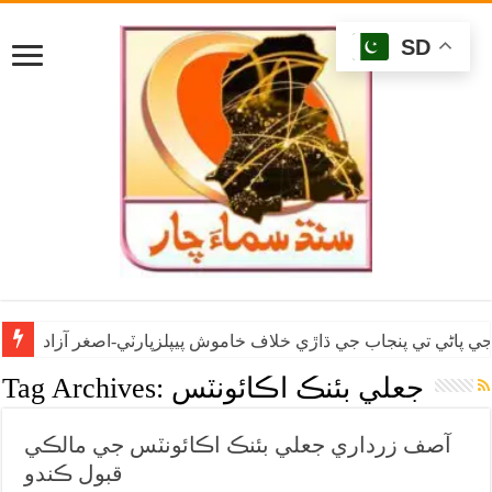
SD
ي پاڻي تي پنجاب جي ڌاڙي خلاف خاموش پيپلزپارٽي-اصغر آزاد
جعلي بئنڪ اڪائونٽس
Tag Archives:
آصف زرداري جعلي بئنڪ اڪائونٽس جي مالڪي
قبول ڪندو