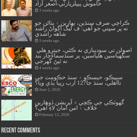
خاموش پيپلزپارٽي-اصغر آزاد
3 weeks ago
ڪراچي صرف سنڌين، بهارين ۽ پٺاڻن جو
نه پر سڀني جو آهي: ف ليگ اڳواڻ راشد
شاهه راشدي
3 weeks ago
اصولن تي سوديبازي نه ڪئي، جيترو هلي
سگهياسين هلياسين، پر سنڌسماءَچار بند
نه ٿيڻ گهرجي
4 weeks ago
سيپڪو، حيسڪو ۽ سنڌ حڪومت جي
نااهلي، سنڌ جا127 ارب رپيا ٻڏي ويا؟
June 2, 2026
گهوٽڪي جي ڪچي ۾ آپريشن ڏوهارين
خلاف ۽ امن امان لاءِ آهي؟
February 12, 2026
Recent Comments