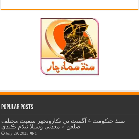
Popular Posts
سنڌ حڪومت 4 آگسٽ تي ڪارونجهر سميت مختلف
ضلعن ۾ معدني وسيلا نيلام ڪندي
July 29, 2023
1