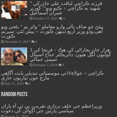
” فرزند ڪراچي لياقت علي خان کي
شهيد به ڪراچي ۾ ڪيو ويو“: گورنر
عمران اسماعيل
October 17, 2021
1
پيئڻ جو صاف پاڻي وارو معاملو ” واٽر بم “ بڻجي ويو
آهي،وڏو وزير اربع ڏينهن ڪورٽ ۾ پيش ٿئي: سپريم
ڪورٽ
December 5, 2017
1
هزار خان بجاراڻي کي هڪ ۽ فريحا کي 3
گوليون لڳل هيون: ڊائريڪٽر جناح اسپتال
سيمي جمالي
February 2, 2018
1
ڪراچي ۾ جولاءِ16تي موسمياتي تبديلي بابت آگاهي
مارچ جون تياريون جاري
July 11, 2023
1
Random Posts
وزيراعظم جي حلف برداري تقريب، پي ٽي آءِ پاران
سياسي پارٽين جي اڳواڻن کي دعوت
August 13, 2018