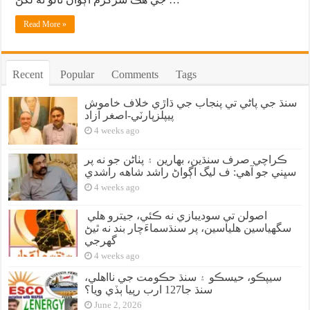
Read More »
Recent
Popular
Comments
Tags
سنڌ جي پاڻي تي پنجاب جي ڌاڙي خلاف خاموش
پيپلزپارٽي-اصغر آزاد
4 weeks ago
ڪراچي صرف سنڌين، بهارين ۽ پٺاڻن جو نه پر
سڀني جو آهي: ف ليگ اڳواڻ راشد شاهه راشدي
4 weeks ago
اصولن تي سوديبازي نه ڪئي، جيترو هلي
سگهياسين هلياسين، پر سنڌسماءَچار بند نه ٿيڻ
گهرجي
4 weeks ago
سيپڪو، حيسڪو ۽ سنڌ حڪومت جي نااهلي،
سنڌ جا127 ارب رپيا ٻڏي ويا؟
June 2, 2026