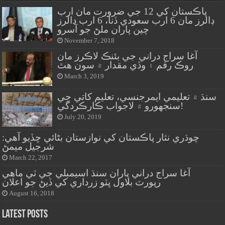
پاڪستان کي 12 جي ضرورت مان ارب
ڊالرز مان 6 ارب سعودي ڏنا، 6 ارب ڊالرز
چين پاران ملڻ جو آسرو
November 7, 2018
آغا سراج دراني جي بئنڪ لاڪرز مان
روڪ رقم ۽ وڏي مقدار ۾ سون هٿ
March 3, 2019
سنڌ ۾ تعليمي ايمرجنسي، تعليم کاتي جي
سنجهورو ۾ لاجواب ڪارڪردگي!
July 20, 2019
چوڌري نثار پاڪستان کي نوازستان بڻائي ڇڏيو آهي:
شرجيل ميمڻ
March 22, 2017
آغا سراج دراني پاران سنڌ اسيمبلي جي ٽي ماهي
رپورٽ بلاول ڀٽو زرداري کي ڏيڻ جو اعلان
August 16, 2018
Latest Posts