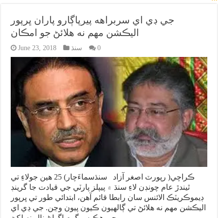
جي ڊي اي سربراهه پيرپاڳارو پاران ڀرپور
اليڪشن مهم نه هلائڻ جو امڪان
0
سنڌ
June 23, 2018
ڪراچي( رپورٽ اصغر آزاد سنڌسماءَچار) 25 هين جولاءِ تي
ٿيندڙ عام چونڊن لاءِ سنڌ ۾ پيپلز پارٽي جي قيادت جا گرينڊ
ڊيموڪريٽڪ الائنس سان رابطا قائم آهن، ابتدائي طور تي ڀرپور
اليڪشن مهم نه هلائڻ تي ڳالهيون ڪيون پيون وڃن. جي ڊي اي
جي هڪ سرگرم اڳواڻ نالو نه لکڻ …