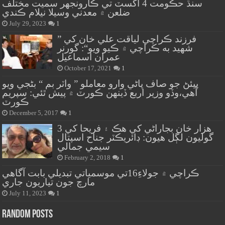
سنڌ حڪومت 4 آگسٽ تي ڪارونجهر سميت مختلف
ضلعن ۾ معدني وسيلا نيلام ڪندي
July 29, 2023
1
” فرزند ڪراچي لياقت علي خان کي
شهيد به ڪراچي ۾ ڪيو ويو“: گورنر
عمران اسماعيل
October 17, 2021
1
پيئڻ جو صاف پاڻي وارو معاملو ” واٽر بم “ بڻجي ويو
آهي،وڏو وزير اربع ڏينهن ڪورٽ ۾ پيش ٿئي: سپريم
ڪورٽ
December 5, 2017
1
هزار خان بجاراڻي کي هڪ ۽ فريحا کي 3
گوليون لڳل هيون: ڊائريڪٽر جناح اسپتال
سيمي جمالي
February 2, 2018
1
ڪراچي ۾ جولاءِ16تي موسمياتي تبديلي بابت آگاهي
مارچ جون تياريون جاري
July 11, 2023
1
Random Posts