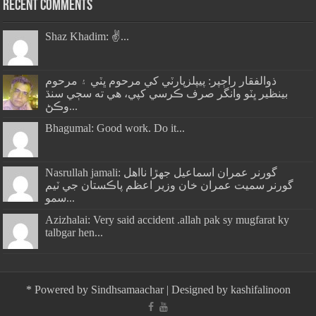
Recent Comments
Shaz Khadim: ✌️...
ذوالفقار راڄپر: پيپلزپارٽي کي مرحوم ڀٽي ۽ مرحوم
بينظير ڀٽو وانگر صرف ڪرسي کپي، هي ته سڄي سنڌ
وڪڻ...
Bhagumal: Good work. Do it...
Nasrullah jamali: گورنر عمران اسماعيل جھڙا نااهل
گورنر سميت عمران خان وزير اعظم پاڪستان جي ٽيم
سمو...
Azizhalai: Very said accident .allah pak sy mugfarat ky
talbgar hen...
*
Powered by
Sindhsamaachar
| Designed by
kashifalinoon