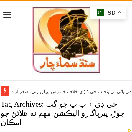
SD
ي پاڻي تي پنجاب جي ڌاڙي خلاف خاموش پيپلزپارٽي-اصغر آزاد
جي ڊي ۽ پ پ جو ڳٺ
Tag Archives:
جوڙ، پيرپاڳارو اليڪشن مهم نه هلائڻ جو
امڪان