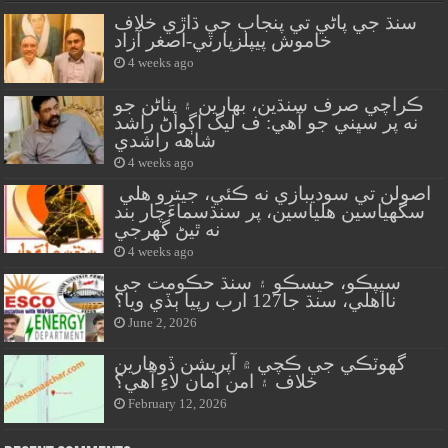
سنڌ جي پاڻي تي پنجاب جي ڌاڙي خلاف
خاموش پيپلزپارٽي-اصغر آزاد
4 weeks ago
ڪراچي صرف سنڌين، بهارين ۽ پٺاڻن جو
نه پر سڀني جو آهي: ف ليگ اڳواڻ راشد
شاهه راشدي
4 weeks ago
اصولن تي سوديبازي نه ڪئي، جيترو هلي
سگهياسين هلياسين، پر سنڌسماءَچار بند
نه ٿيڻ گهرجي
4 weeks ago
سيپڪو، حيسڪو ۽ سنڌ حڪومت جي
نااهلي، سنڌ جا127 ارب رپيا ٻڏي ويا؟
June 2, 2026
گهوٽڪي جي ڪچي ۾ آپريشن ڏوهارين
خلاف ۽ امن امان لاءِ آهي؟
February 12, 2026