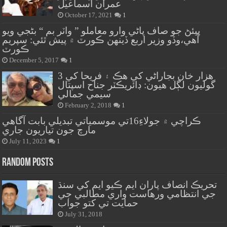
عمران اسماعيل
October 17, 2021
1
پيئڻ جو صاف پاڻي وارو معاملو ” واٽر بم “ بڻجي ويو
آهي،وڏو وزير اربع ڏينهن ڪورٽ ۾ پيش ٿئي: سپريم
ڪورٽ
December 5, 2017
1
هزار خان بجاراڻي کي هڪ ۽ فريحا کي 3
گوليون لڳل هيون: ڊائريڪٽر جناح اسپتال
سيمي جمالي
February 2, 2018
1
ڪراچي ۾ جولاءِ16تي موسمياتي تبديلي بابت آگاهي
مارچ جون تياريون جاري
July 11, 2023
1
Random Posts
تحريڪ انصاف پاران ايم ڪيو ايم کي سنڌ
جي انتظامي ورهاست واري مطالبي جي
حمايت تي کتو جواب
July 31, 2018