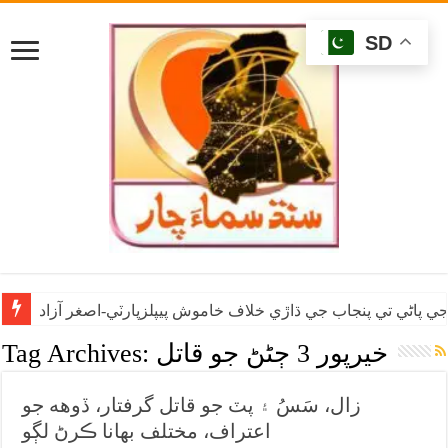
SD
ي پاڻي تي پنجاب جي ڌاڙي خلاف خاموش پيپلزپارٽي-اصغر آزاد
خيرپور 3 ڄڻڻ جو قاتل
Tag Archives:
زال، سَسُ ۽ پٽ جو قاتل گرفتار، ڏوهه جو
اعتراف، مختلف بهانا ڪرڻ لڳو