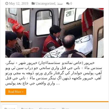
0
سنڌ
,
Uncategorized
May 12, 2019
خيرپور (خاص نمائندو سنڌسماءَچار) خيرپور شهر ۾ نينگر،
سندس ماءَ ۽ ناني جي قتل واري سانحي جو ڊراپ سين ٿي ويو
آهي، پوليس جوابدار کي گرفتار ڪري ورتو، ڏوهه به مڃي ورتو
آهي. خيرپور ڪجهه ڏينهن اڳ نينگر سندس ماءَ ۽ ناني جي قتل
واري واقعي جي جاچ بعد پوليس …
Read More »