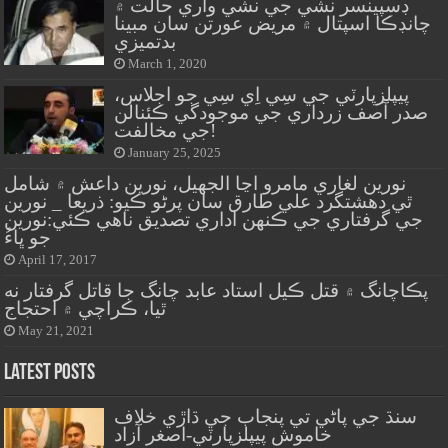
ڊسپينسر نشي جي نشي واري حالت ۾
چانڊڪا اسپتال ۾ مريض عورتن سان مبينا
بدتميزي
March 1, 2020
پيپلزپارٽي جي سِي اِي سِي جو اجلاس،
صدر آصف زرداري جي موجودگي ڪئنالن
جي مخالفت!
January 25, 2025
نورين لغاري مامرو اڃا الجهيل، نورين داعش ۾ شامل
ٿي دهشتگرد علي طارق سان پرڻو ڪيو: ذريعا _ نورين
جي گرفتاري جي ڪنهن اداري تصديق ناهي ڪئي:نورين
جو ڀاءُ
April 17, 2017
پڪاچانگ ۾ قتل ڪيل استاد عابد چانگ جا قاتل گرفتار نه
ٿيا، ڪراچي ۾ احتجاج
May 21, 2021
Latest Posts
سنڌ جي پاڻي تي پنجاب جي ڌاڙي خلاف
خاموش پيپلزپارٽي-اصغر آزاد