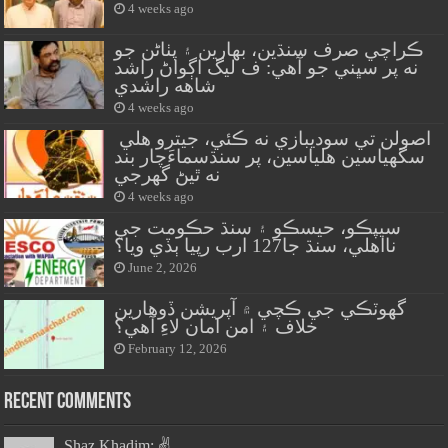
4 weeks ago
ڪراچي صرف سنڌين، بهارين ۽ پٺاڻن جو
نه پر سڀني جو آهي: ف ليگ اڳواڻ راشد
شاهه راشدي
4 weeks ago
اصولن تي سوديبازي نه ڪئي، جيترو هلي
سگهياسين هلياسين، پر سنڌسماءَچار بند
نه ٿيڻ گهرجي
4 weeks ago
سيپڪو، حيسڪو ۽ سنڌ حڪومت جي
نااهلي، سنڌ جا127 ارب رپيا ٻڏي ويا؟
June 2, 2026
گهوٽڪي جي ڪچي ۾ آپريشن ڏوهارين
خلاف ۽ امن امان لاءِ آهي؟
February 12, 2026
Recent Comments
Shaz Khadim: ✌️...