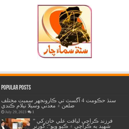
Popular Posts
سنڌ حڪومت 4 آگسٽ تي ڪارونجهر سميت مختلف
ضلعن ۾ معدني وسيلا نيلام ڪندي
July 29, 2023
1
” فرزند ڪراچي لياقت علي خان کي
شهيد به ڪراچي ۾ ڪيو ويو“: گورنر