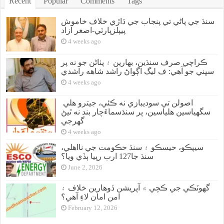
Recent
Popular
Comments
Tags
سنڌ جي پاڻي تي پنجاب جي ڌاڙي خلاف خاموش
پيپلزپارٽي-اصغر آزاد
4 weeks ago
ڪراچي صرف سنڌين، بهارين ۽ پٺاڻن جو نه پر
سڀني جو آهي: ف ليگ اڳواڻ راشد شاهه راشدي
4 weeks ago
اصولن تي سوديبازي نه ڪئي، جيترو هلي
سگهياسين هلياسين، پر سنڌسماءَچار بند نه ٿيڻ
گهرجي
4 weeks ago
سيپڪو، حيسڪو ۽ سنڌ حڪومت جي نااهلي،
سنڌ جا127 ارب رپيا ٻڏي ويا؟
June 2, 2026
گهوٽڪي جي ڪچي ۾ آپريشن ڏوهارين خلاف ۽
امن امان لاءِ آهي؟
February 12, 2026