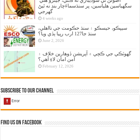
اصولن تي سوديبازي نه ڪئي، جيترو هلي
سگهياسين هلياسين، پر سنڌسماءَچار بند نه ٿيڻ
گهرجي
4 weeks ago
سيپڪو، حيسڪو ۽ سنڌ حڪومت جي نااهلي،
سنڌ جا127 ارب رپيا ٻڏي ويا؟
June 2, 2026
گهوٽڪي جي ڪچي ۾ آپريشن ڏوهارين خلاف ۽
امن امان لاءِ آهي؟
February 12, 2026
Subscribe to our Channel
Find us on Facebook