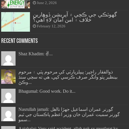
June 2, 2026
گهوٽڪي جي ڪچي ۾ آپريشن ڏوهارين
خلاف ۽ امن امان لاءِ آهي؟
February 12, 2026
Recent Comments
Shaz Khadim: ✌️...
ذوالفقار راڄپر: پيپلزپارٽي کي مرحوم ڀٽي ۽ مرحوم
بينظير ڀٽو وانگر صرف ڪرسي کپي، هي ته سڄي سنڌ
وڪڻ...
Bhagumal: Good work. Do it...
Nasrullah jamali: گورنر عمران اسماعيل جھڙا نااهل
گورنر سميت عمران خان وزير اعظم پاڪستان جي ٽيم
سمو...
Azizhalai: Very said accident .allah pak sy mugfarat ky