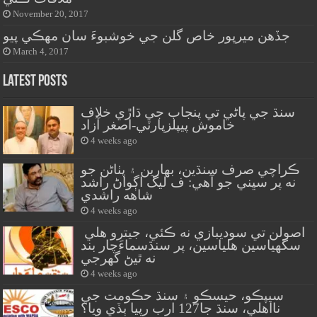
November 20, 2017
جڏهن ميرپور خاص گلن جي خوشبوءَ سان مهڪي پيو
March 4, 2017
Latest Posts
سنڌ جي پاڻي تي پنجاب جي ڌاڙي خلاف
خاموش پيپلزپارٽي-اصغر آزاد
4 weeks ago
ڪراچي صرف سنڌين، بهارين ۽ پٺاڻن جو
نه پر سڀني جو آهي: ف ليگ اڳواڻ راشد
شاهه راشدي
4 weeks ago
اصولن تي سوديبازي نه ڪئي، جيترو هلي
سگهياسين هلياسين، پر سنڌسماءَچار بند
نه ٿيڻ گهرجي
4 weeks ago
سيپڪو، حيسڪو ۽ سنڌ حڪومت جي
نااهلي، سنڌ جا127 ارب رپيا ٻڏي ويا؟