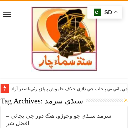
SD
ي پاڻي تي پنجاب جي ڌاڙي خلاف خاموش پيپلزپارٽي-اصغر آزاد
سنڌي سرمد
Tag Archives:
سرمد سنڌي جو وڇوڙو، هڪ دور جي پڄاڻي –
افضل شر