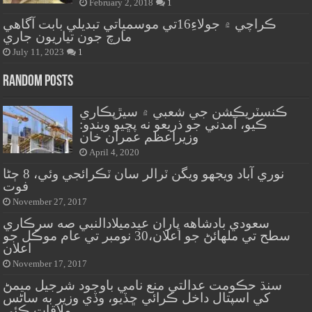
February 2, 2018
1
ڪراچي ۾ جولاءِ16تي موسمياتي تبديلي بابت آگاهي
مارچ جون تياريون جاري
July 11, 2023
1
Random Posts
ڪنسٽريڪشن جي شعبي ۾ سيڙپڪاري
ڪيو، آمدني جو ذريعو نه پڇيو ويندو:
وزيراعظم عمران خان
April 4, 2020
نوري آباد ويجهو ويگن ٽرالر سان ٽڪرائجي وئي، 8 ڄڻا
فوت
November 27, 2017
سعودي بادشاهه پاران عيدميلادالنبي صه سرڪاري
سطح تي ملهائڻ جو اعلان،30 نومبر تي عام موڪل جو
اعلان
November 17, 2017
سنڌ حڪومت عدالتي منع نامي باوجود شرجيل ميمڻ
کي اسپتال داخل ڪرائي ڇڏيو، وڏي وزير به ساڻس
ملاقات ڪئي