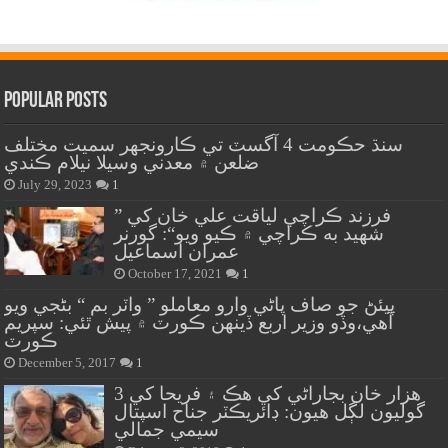
Popular Posts
سنڌ حڪومت 4 آگسٽ تي ڪارونجهر سميت مختلف
ضلعن ۾ معدني وسيلا نيلام ڪندي
July 29, 2023
1
” فرزند ڪراچي لياقت علي خان کي
شهيد به ڪراچي ۾ ڪيو ويو“: گورنر
عمران اسماعيل
October 17, 2021
1
پيئڻ جو صاف پاڻي وارو معاملو ” واٽر بم “ بڻجي ويو
آهي،وڏو وزير اربع ڏينهن ڪورٽ ۾ پيش ٿئي: سپريم
ڪورٽ
December 5, 2017
1
هزار خان بجاراڻي کي هڪ ۽ فريحا کي 3
گوليون لڳل هيون: ڊائريڪٽر جناح اسپتال
سيمي جمالي