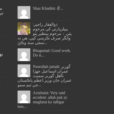
س
Shaz Khadim: ✌️...
تي
ذوالفقار راڄپر:
پيپلزپارٽي کي مرحوم
ڀٽي ۽ مرحوم بينظير ڀٽو
وانگر صرف ڪرسي کپي، هي ته
سڄي سنڌ وڪڻ...
Bhagumal: Good work.
به
Do it...
ج
Nasrullah jamali: گورنر
عمران اسماعيل جھڙا
نااهل گورنر سميت
عمران خان وزير اعظم پاڪستان
جي ٽيم سمو...
س
Azizhalai: Very said
accident .allah pak sy
mugfarat ky talbgar
hen...