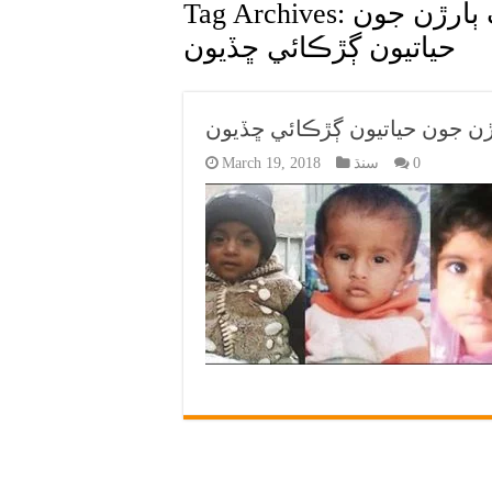
ٻارڙن جون
Tag Archives:
حياتيون ڳڙڪائي ڇڏيون
0
سنڌ
March 19, 2018