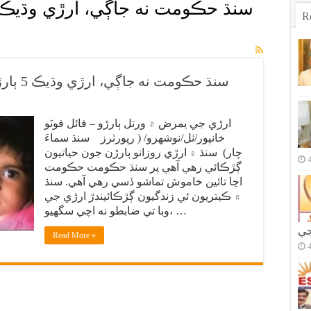
سنڌ حڪومت نه جاڳي، ارڙي وڌيڪ 
R
سنڌ حڪومت نه جاڳي، ارڙي وڌيڪ 5 ٻارڙن جون حياتيون ڳڙڪائي ڇڏيون
ارڙي جي يمرض ۾ ورتل ٻارڙو – فائل فوٽو
خانپور/ٺل/نوشهرو/ ( رپورٽرز سنڌ سماءَ
چار) سنڌ ۾ ارڙي روزانو ٻارڙن جون حياتيون
ڳڙڪائي رهي آهي پر سنڌ حڪومت حڪومت
اڃا تائين خاموش تماشو ڏسي رهي آهي. سنڌ
۾ ڪيتريون ئي زندگيون ڳڙڪائيندڙ ارڙي جي
وبا تي ضابطو نه اچي سگھيو، …
جي
Read More »