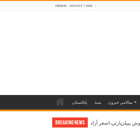
FRIDAY , AUGUST 7 2026
مڪامي خبرون
سنڌ
پاڪستان
Breaking News
 پيپلزپارٽي-اصغر آزاد