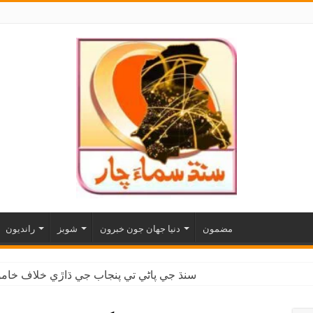
مضمون
دنيا جهان جون خبرون
شوبز
رانديون
سنڌ جي پاڻي تي پنجاب جي ڌاڙي خلاف خاموش