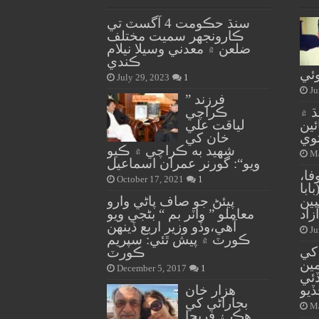
سنڌ حڪومت 4 آگسٽ تي
ڪارونجهر سميت مختلف
ضلعن ۾ معدني وسيلا نيلام
ڪندي
ئي
July 29, 2023
1
Ju
” فرزند
 ۾
ڪراچي
ئي تائين
لياقت علي
توي
خان کي
شهيد به ڪراچي ۾ ڪيو
Ma
ويو“: گورنر عمران اسماعيل
فا،
October 17, 2021
1
ابا
ين
پيئڻ جو صاف پاڻي وارو
زاد
معاملو ” واٽر بم “ بڻجي ويو
آهي،وڏو وزير اربع ڏينهن
Ju
ڪورٽ ۾ پيش ٿئي: سپريم
کي
ڪورٽ
مين
December 5, 2017
1
ئي
يو
هزار خان
بجاراڻي کي
Ma
هڪ ۽ فريحا