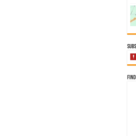
Subs
Find