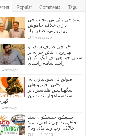
ecent
Popular
Comments
Tags
سنڌ جي پاڻي تي پنجاب جي
ڌاڙي خلاف خاموش
پيپلزپارٽي-اصغر آزاد
4 weeks ago
ڪراچي صرف سنڌين،
بهارين ۽ پٺاڻن جو نه پر
سڀني جو آهي: ف ليگ اڳواڻ
راشد شاهه راشدي
4 weeks ago
اصولن تي سوديبازي نه
ڪئي، جيترو هلي
سگهياسين هلياسين، پر
سنڌسماءَچار بند نه ٿيڻ
گهر
4 weeks ago
سيپڪو، حيسڪو ۽ سنڌ
حڪومت جي نااهلي، سنڌ
جا127 ارب رپيا ٻڏي ويا؟
June 2, 2026