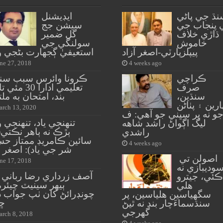
نڌ جي پاڻي
ايڊيشنل
 پنجاب جي
سيشن جج
ڌاڙي خلاف
گل ضمير
خاموش
سولنگي جي
پيپلزپارٽي-اصغر آزاد
استعيفيٰ ڳجهارت بڻجي و
ne 27, 2018
4 weeks ago
ڪراچي
ڪرونا وائرس سبب سنڌ
صرف
تعليمي ادارا 30 م
سنڌين،
بند، امتحان به مل
ارين ۽ پٺاڻن
rch 13, 2020
و نه پر سڀني جو آهي: ف
تنهنجي ياد، تنهنجي و
ليگ اڳواڻ راشد شاهه
ٻڙڪ نه ٻاهر نڪتي(ب
راشدي
سائين ڪامريڊ ممتاز حس
4 weeks ago
شر جي ياد): اصغر آ
اصولن تي
ne 17, 2018
وديبازي نه
آصف زرداري رضا رباني 
ڪئي، جيترو
ٻيهر سينيٽ چيئر
هلي
چونڊرائڻ کان ٺپ جواب ڏ
سگهياسين هلياسين، پر
ڇڏ
سنڌسماءَچار بند نه ٿيڻ
گهرجي
rch 8, 2018