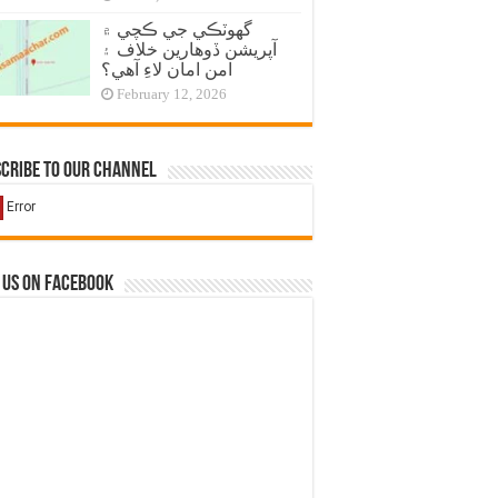
گهوٽڪي جي ڪچي ۾
آپريشن ڏوهارين خلاف ۽
امن امان لاءِ آهي؟
February 12, 2026
cribe to our Channel
 us on Facebook