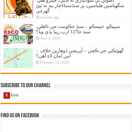
اصولن تي سوديبازي نه ڪئي، جيترو هلي
سگهياسين هلياسين، پر سنڌسماءَچار بند نه ٿيڻ
گهرجي
4 weeks ago
سيپڪو، حيسڪو ۽ سنڌ حڪومت جي نااهلي،
سنڌ جا127 ارب رپيا ٻڏي ويا؟
June 2, 2026
گهوٽڪي جي ڪچي ۾ آپريشن ڏوهارين خلاف ۽
امن امان لاءِ آهي؟
February 12, 2026
Subscribe to our Channel
Find us on Facebook