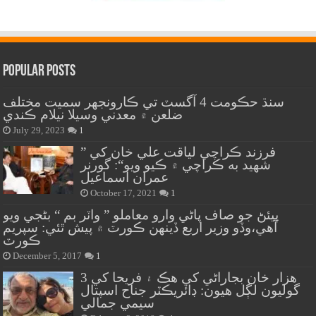
Popular Posts
سنڌ حڪومت 4 آگسٽ تي ڪارونجهر سميت مختلف
ضلعن ۾ معدني وسيلا نيلام ڪندي
July 29, 2023
1
” فرزند ڪراچي لياقت علي خان کي
شهيد به ڪراچي ۾ ڪيو ويو“: گورنر
عمران اسماعيل
October 17, 2021
1
پيئڻ جو صاف پاڻي وارو معاملو ” واٽر بم “ بڻجي ويو
آهي،وڏو وزير اربع ڏينهن ڪورٽ ۾ پيش ٿئي: سپريم
ڪورٽ
December 5, 2017
1
هزار خان بجاراڻي کي هڪ ۽ فريحا کي 3
گوليون لڳل هيون: ڊائريڪٽر جناح اسپتال
سيمي جمالي