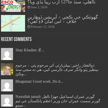
نااهلي، سنڌ جا127 ارب رپيا ٻڏي ويا؟
June 2, 2026
گهوٽڪي جي ڪچي ۾ آپريشن ڏوهارين
خلاف ۽ امن امان لاءِ آهي؟
February 12, 2026
Recent Comments
Shaz Khadim: ✌️...
ذوالفقار راڄپر: پيپلزپارٽي کي مرحوم ڀٽي ۽ مرحوم
بينظير ڀٽو وانگر صرف ڪرسي کپي، هي ته سڄي سنڌ
وڪڻ...
Bhagumal: Good work. Do it...
Nasrullah jamali: گورنر عمران اسماعيل جھڙا نااهل
گورنر سميت عمران خان وزير اعظم پاڪستان جي ٽيم
سمو...