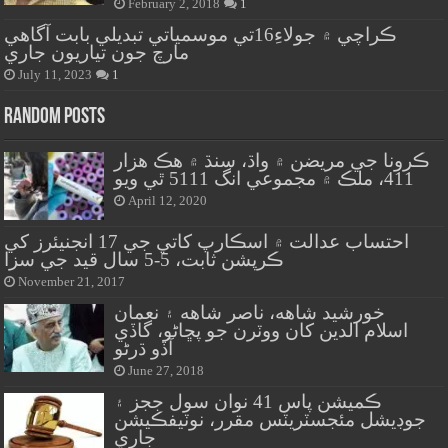
February 2, 2018
1
ڪراچي ۾ جولاءِ16تي موسمياتي تبديلي بابت آگاهي
مارچ جون تياريون جاري
July 11, 2023
1
Random Posts
ڪرونا جي مريضن ۾ واڌ، سنڌ ۾ هڪ هزار
411، ملڪ ۾ مجموعي انگ 5111 ٿي ويو
April 12, 2020
احتساب عدالت ۾ اسڪارپ کاتي جي 17 انجنيئرز کي
ڪرپشن ثابت، 5-5 سال قيد جي سزا
November 21, 2017
خورشيد شاهه، ناصر شاهه ۽ نعمان
اسلام الدين کان ووٽرن جو پڇاڻو، گاڏي
آڏو ڌرڻو
June 27, 2018
ڪميشن پاس 41 نوان سول ججز ۽
جوڊيشل مئجسٽريٽس مقرر، نوٽيفڪيشن
جاري