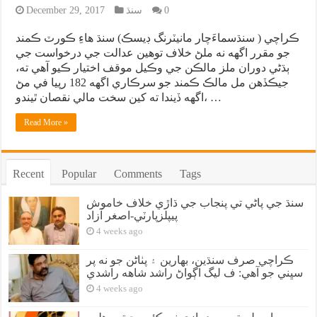
0
سنڌ
December 29, 2017
ڪراچي ( سنڌسماءَچار مانيٽرنگ ڊيسڪ) سنڌ هاءِ ڪورٽ ڪمند
جو مقرر اگهه نه ملڻ خلاف توهين عدالت جي درخواست جي
ٻڌڻي دوران ملز مالڪن جي وڪيل موقف اختيار ڪيو آهي ته،
جيڪڏهن مل مالڪ ڪمند جو سرڪاري اگهه 182 رپيا في مڻ
اگهه ڏيندا ته کين سخت مالي نقصان ٿيندو، …
Read More »
Recent
Popular
Comments
Tags
سنڌ جي پاڻي تي پنجاب جي ڌاڙي خلاف خاموش
پيپلزپارٽي-اصغر آزاد
4 weeks ago
ڪراچي صرف سنڌين، بهارين ۽ پٺاڻن جو نه پر
سڀني جو آهي: ف ليگ اڳواڻ راشد شاهه راشدي
4 weeks ago