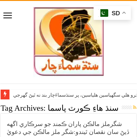
SD
رو هلي سگهياسين هلياسين، پر سنڌسماءَچار بند نه ٿيڻ گهرجي
سنڌ هاءِ ڪورٽ پاسما
Tag Archives:
شگرملز مالڪن پاران ڪمند جو سرڪاري اگهه
ڏيڻ سان نقصان ٿيندو:شگر ملز مالڪن جي دعويٰ