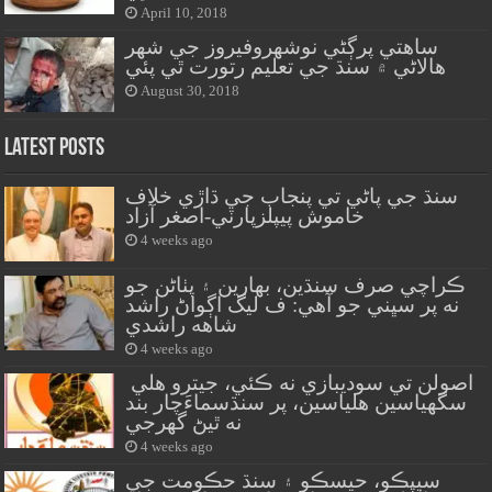
April 10, 2018
ساهتي پرڳڻي نوشهروفيروز جي شهر
هالاڻي ۾ سنڌ جي تعليم رتورت ٿي پئي
August 30, 2018
Latest Posts
سنڌ جي پاڻي تي پنجاب جي ڌاڙي خلاف
خاموش پيپلزپارٽي-اصغر آزاد
4 weeks ago
ڪراچي صرف سنڌين، بهارين ۽ پٺاڻن جو
نه پر سڀني جو آهي: ف ليگ اڳواڻ راشد
شاهه راشدي
4 weeks ago
اصولن تي سوديبازي نه ڪئي، جيترو هلي
سگهياسين هلياسين، پر سنڌسماءَچار بند
نه ٿيڻ گهرجي
4 weeks ago
سيپڪو، حيسڪو ۽ سنڌ حڪومت جي