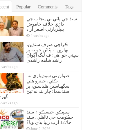
ecent
Popular
Comments
Tags
سنڌ جي پاڻي تي پنجاب جي
ڌاڙي خلاف خاموش
پيپلزپارٽي-اصغر آزاد
4 weeks ago
ڪراچي صرف سنڌين،
بهارين ۽ پٺاڻن جو نه پر
سڀني جو آهي: ف ليگ اڳواڻ
راشد شاهه راشدي
4 weeks ago
اصولن تي سوديبازي نه
ڪئي، جيترو هلي
سگهياسين هلياسين، پر
سنڌسماءَچار بند نه ٿيڻ
گهر
4 weeks ago
سيپڪو، حيسڪو ۽ سنڌ
حڪومت جي نااهلي، سنڌ
جا127 ارب رپيا ٻڏي ويا؟
June 2, 2026