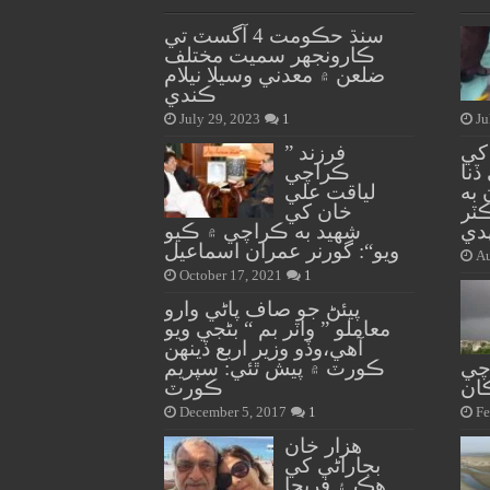
سنڌ حڪومت 4 آگسٽ تي
ڪارونجهر سميت مختلف
ضلعن ۾ معدني وسيلا نيلام
ڪندي
July 29, 2023
1
Ju
 کي
” فرزند
ڏنا
ڪراچي
به
لياقت علي
ڪٽر
خان کي
دي
شهيد به ڪراچي ۾ ڪيو
ويو“: گورنر عمران اسماعيل
Au
October 17, 2021
1
پيئڻ جو صاف پاڻي وارو
معاملو ” واٽر بم “ بڻجي ويو
آهي،وڏو وزير اربع ڏينهن
چي
ڪورٽ ۾ پيش ٿئي: سپريم
ان
ڪورٽ
December 5, 2017
1
Fe
هزار خان
بجاراڻي کي
هڪ ۽ فريحا