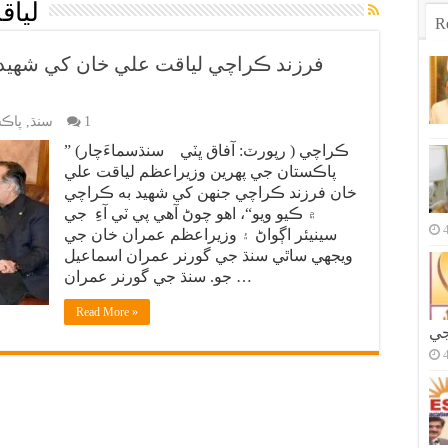
لياق
R
1
سنڌ
,
پاڪس
ڪراچي ( رپورٽ: آفاق ڀٽي سنڌسماءَچار) ”
پاڪستان جي پهرين وزيراعظم لياقت علي
خان فرزند ڪراچي جنهن کي شهيد به ڪراچي
۾ ڪيو ويو“، اهو چوڻ آهي پي ٽي آءِ جي
سينيئر اڳواڻ ۽ وزيراعظم عمران خان جي
ويجهي ساٿي سنڌ جي گورنر عمران اسماعيل
جو. سنڌ جي گورنر عمران …
Read More »
جي