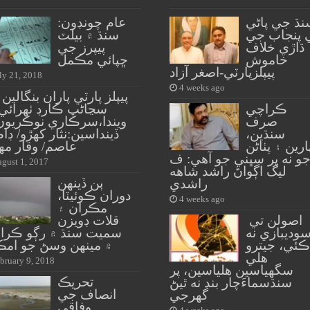
نڌ جي پاڻي
عام چونڊون:
 پنجاب جي
سنڌ ۾ بيلٽ
ڌاڙي خلاف
پيپرز جي
خاموش
ڇپائي مڪمل
پيپلزپارٽي-اصغر آزاد
ly 21, 2018
4 weeks ago
پيپلز پارٽي پاران بنگالين
ڪراچي
سڃاڻپ ڪارڊ ٺهرائي 
صرف
ويندا،سرڪاري نوڪريون 
سنڌين،
ڏينداسين:نثار کهڙو/ ڊا
ارين ۽ پٺاڻن
عاصم/ وقار مه
و نه پر سڀني جو آهي: ف
gust 1, 2017
ليگ اڳواڻ راشد شاهه
ٻن ڏينهن
راشدي
دوران ڪوئيٽا،
4 weeks ago
مڪران ۽
اصولن تي
قلات ڊويزن
وديبازي نه
سميت سنڌ ۾ رڳو ڪرا
ڪئي، جيترو
۾ مينهن وسڻ جو امڪ
هلي
bruary 9, 2018
سگهياسين هلياسين، پر
تحريڪ
سنڌسماءَچار بند نه ٿيڻ
انصاف جي
گهرجي
وفاقي