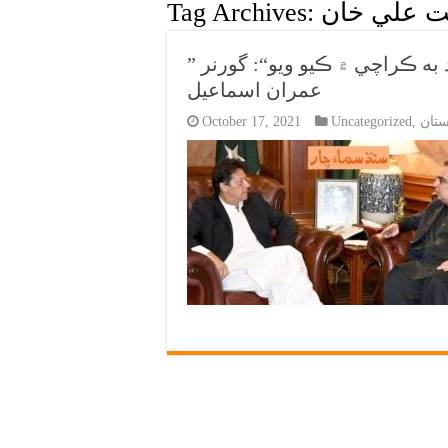
ت علي خان
Tag Archives:
” فرزند ڪراچي لياقت علي خان کي شهيد به ڪراچي ۾ ڪيو ويو“: گورنر
عمران اسماعيل
تان
,
Uncategorized
October 17, 2021