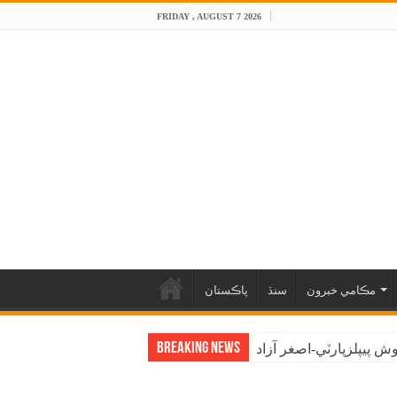
FRIDAY , AUGUST 7 2026
مڪامي خبرون
سنڌ
پاڪستان
Breaking News
 پيپلزپارٽي-اصغر آزاد