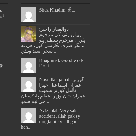
س
Shaz Khadim: ✌️...
تي
ذوالفقار راڄپر:
پيپلزپارٽي کي مرحوم
ڀٽي ۽ مرحوم بينظير ڀٽو
وانگر صرف ڪرسي کپي، هي ته
سڄي سنڌ وڪڻ...
Bhagumal: Good work.
به
Do it...
ج
Nasrullah jamali: گورنر
عمران اسماعيل جھڙا
نااهل گورنر سميت
عمران خان وزير اعظم پاڪستان
جي ٽيم سمو...
س
Azizhalai: Very said
accident .allah pak sy
mugfarat ky talbgar
hen...