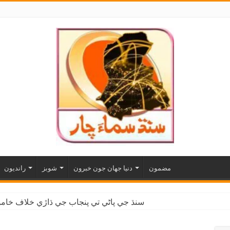
مضمون
دنيا جهان جون خبرون
شوبز
رانديون
سنڌ جي پاڻي تي پنجاب جي ڌاڙي خلاف خاموش