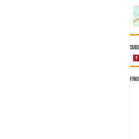
Subs
Find