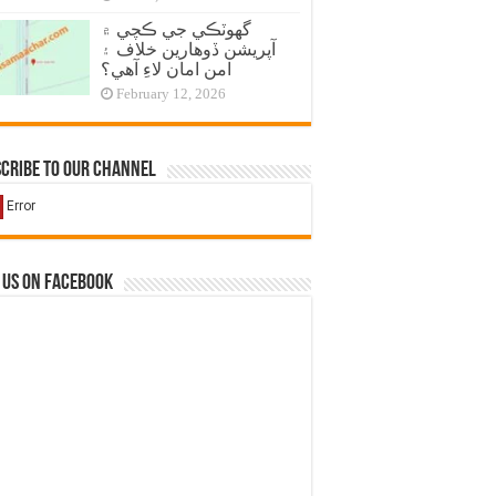
گهوٽڪي جي ڪچي ۾
آپريشن ڏوهارين خلاف ۽
امن امان لاءِ آهي؟
February 12, 2026
cribe to our Channel
 us on Facebook