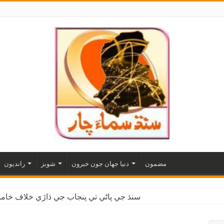
مضمون
دنيا جهان جون خبرون
شوبز
رانديون
سنڌ جي پاڻي تي پنجاب جي ڌاڙي خلاف خاموش