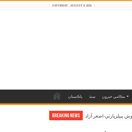
SATURDAY , AUGUST 8 2026
مڪامي خبرون
سنڌ
پاڪستان
Breaking News
 پيپلزپارٽي-اصغر آزاد