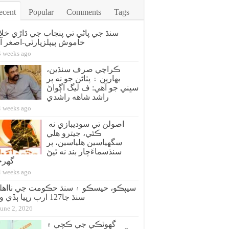
ecent
Popular
Comments
Tags
سنڌ جي پاڻي تي پنجاب جي ڌاڙي خل
خاموش پيپلزپارٽي-اصغر آز
4 weeks ago
ڪراچي صرف سنڌين،
بهارين ۽ پٺاڻن جو نه پر
سڀني جو آهي: ف ليگ اڳواڻ
راشد شاهه راشدي
4 weeks ago
اصولن تي سوديبازي نه
ڪئي، جيترو هلي
سگهياسين هلياسين، پر
سنڌسماءَچار بند نه ٿيڻ
گهر
4 weeks ago
سيپڪو، حيسڪو ۽ سنڌ حڪومت جي نااهل
سنڌ جا127 ارب رپيا ٻڏي ويا؟
June 2, 2026
گهوٽڪي جي ڪچي ۾