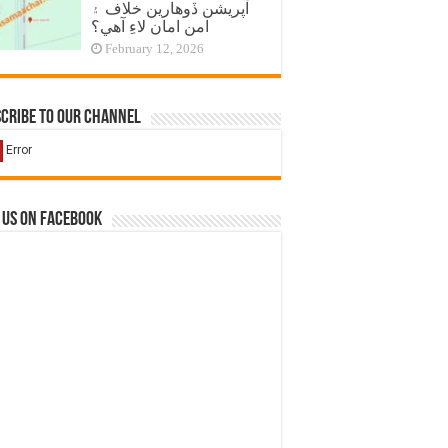
آپريشن ڏوهارين خلاف ۽
امن امان لاءِ آهي؟
February 12, 2026
cribe to our Channel
 us on Facebook