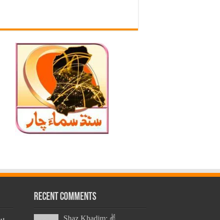
Recent Comments
سن
Shaz Khadim: ✌️...