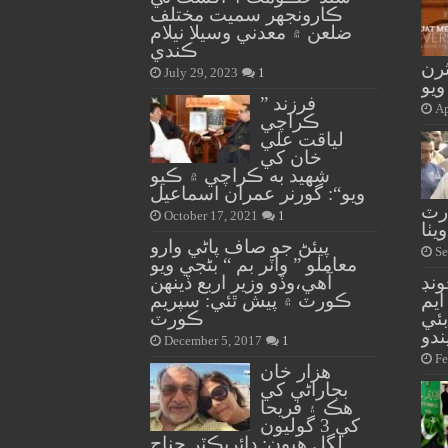
ڪارونجهر سميت مختلف
ضلعن ۾ معدني وسيلا نيلام
ڪندي
3۽ متاثرن
July 29, 2023
1
” فرزند
Ap
ڪراچي
لياقت علي
خان کي
شهيد به ڪراچي ۾ ڪيو
ويو“: گورنر عمران اسماعيل
رٽ
October 17, 2021
1
يٺا
پيئڻ جو صاف پاڻي وارو
Se
معاملو ” واٽر بم “ بڻجي ويو
ونڊ
آهي،وڏو وزير اربع ڏينهن
يم
ڪورٽ ۾ پيش ٿئي: سپريم
ئي
ڪورٽ
ندو
December 5, 2017
1
Fe
هزار خان
بجاراڻي کي
هڪ ۽ فريحا
کي 3 گوليون
لڳل هيون: ڊائريڪٽر جناح