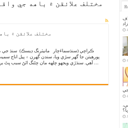
R
اف
اد
مختلف علائقن ۾ باهه جي واقع
پورهيتن جا گھر سڙي ويا، سندن گھرن ۾ پيل اناج سم
آهي. سنڌڙي ويجھو چلهه مان چڻنگ اٿڻ سبب ڀٽَ برادري جا 12 گھر سڙي ويا. ڳوٺ يار محمد …
جي
ي،