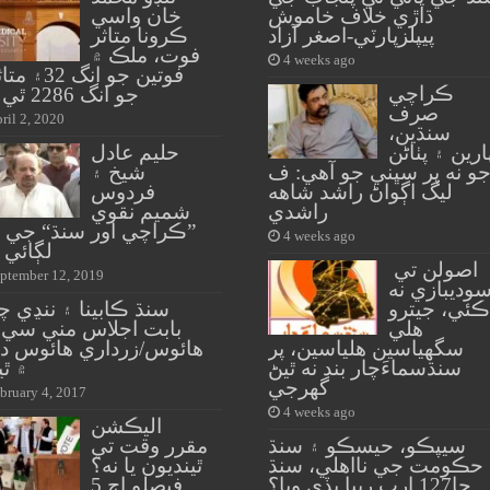
ڌاڙي خلاف خاموش
خان واسي
پيپلزپارٽي-اصغر آزاد
ڪرونا متاثر
فوت، ملڪ ۾
4 weeks ago
فوتين جو انگ 2
ڪراچي
جو انگ 2286 ٿي ويو
صرف
ril 2, 2020
سنڌين،
ارين ۽ پٺاڻن
حليم عادل
و نه پر سڀني جو آهي: ف
شيخ ۽
ليگ اڳواڻ راشد شاهه
فردوس
راشدي
شميم نقوي
”ڪراچي اور سنڌ“ جي 
4 weeks ago
لڳائي و
اصولن تي
ptember 12, 2019
وديبازي نه
ڪئي، جيترو
سنڌ ڪابينا ۽ ننڍي چ
هلي
بابت اجلاس مني سي ا
سگهياسين هلياسين، پر
هائوس/زرداري هائوس دب
سنڌسماءَچار بند نه ٿيڻ
۾ ٿي
گهرجي
bruary 4, 2017
4 weeks ago
اليڪشن
سيپڪو، حيسڪو ۽ سنڌ
مقرر وقت تي
حڪومت جي نااهلي، سنڌ
ٿينديون يا نه؟
جا127 ارب رپيا ٻڏي ويا؟
فيصلو اڄ 5