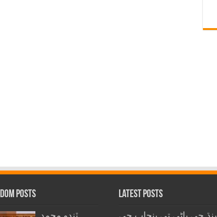
dom Posts
Latest Posts
ڌ جي پاڻي تي پنجاب جي
ٽنڊو محمد