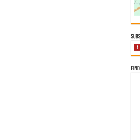
Subs
Find