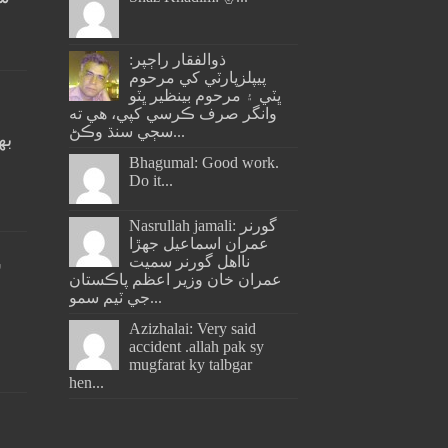
ذوالفقار راڄپر:
پيپلزپارٽي کي مرحوم
ڀٽي ۽ مرحوم بينظير ڀٽو
وانگر صرف ڪرسي کپي، هي ته
سڄي سنڌ وڪڻ...
به
ج
Bhagumal: Good work.
Do it...
Nasrullah jamali: گورنر
عمران اسماعيل جھڙا
نااهل گورنر سميت
س
عمران خان وزير اعظم پاڪستان
جي ٽيم سمو...
Azizhalai: Very said
accident .allah pak sy
mugfarat ky talbgar
hen...