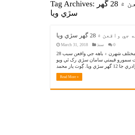
مختلف علائقن ۾ باهه جي واقعن ۾ 28 گهر
Tag Archives:
سڙي ويا
ن ۾ 28 گهر سڙي ويا
0
سنڌ
March 31, 2018
ڪراچي (سنڌسماءَچار مانيٽرنگ ڊيسڪ) سنڌ جي مختلف شهرن ۾ باهه جي واقعن سبب 28
يت سمورو قيمتي سامان سڙي رک ٿي ويو
Read More »