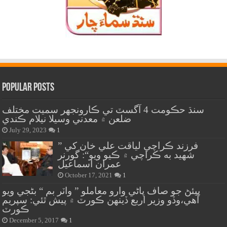
Popular Posts
سنڌ حڪومت 4 آگسٽ تي ڪارونجهر سميت مختلف
ضلعن ۾ معدني وسيلا نيلام ڪندي
July 29, 2023
1
” فرزند ڪراچي لياقت علي خان کي
شهيد به ڪراچي ۾ ڪيو ويو“: گورنر
عمران اسماعيل
October 17, 2021
1
پيئڻ جو صاف پاڻي وارو معاملو ” واٽر بم “ بڻجي ويو
آهي،وڏو وزير اربع ڏينهن ڪورٽ ۾ پيش ٿئي: سپريم
ڪورٽ
December 5, 2017
1