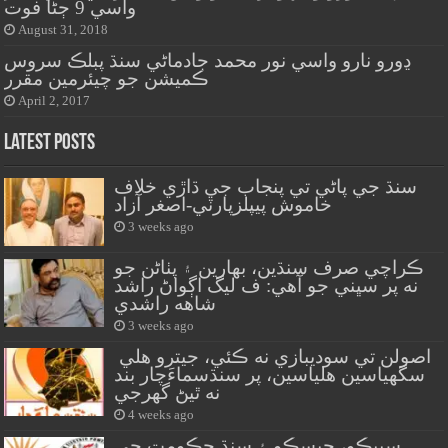
واسي 9 ڄڻا فوت
August 31, 2018
ڍورو نارو واسي نور محمد جادماڻي سنڌ پبلڪ سروس
ڪميشن جو چيئرمين مقرر
April 2, 2017
Latest Posts
سنڌ جي پاڻي تي پنجاب جي ڌاڙي خلاف
خاموش پيپلزپارٽي-اصغر آزاد
3 weeks ago
ڪراچي صرف سنڌين، بهارين ۽ پٺاڻن جو
نه پر سڀني جو آهي: ف ليگ اڳواڻ راشد
شاهه راشدي
3 weeks ago
اصولن تي سوديبازي نه ڪئي، جيترو هلي
سگهياسين هلياسين، پر سنڌسماءَچار بند
نه ٿيڻ گهرجي
4 weeks ago
سيپڪو، حيسڪو ۽ سنڌ حڪومت جي