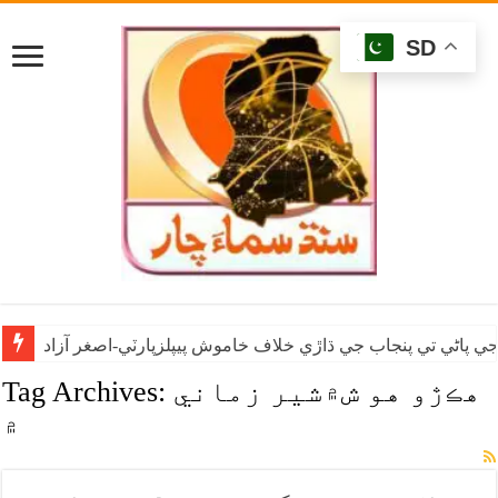
SD
ي پاڻي تي پنجاب جي ڌاڙي خلاف خاموش پيپلزپارٽي-اصغر آزاد
هڪڙو هو ش۾شير زماني
Tag Archives:
۾