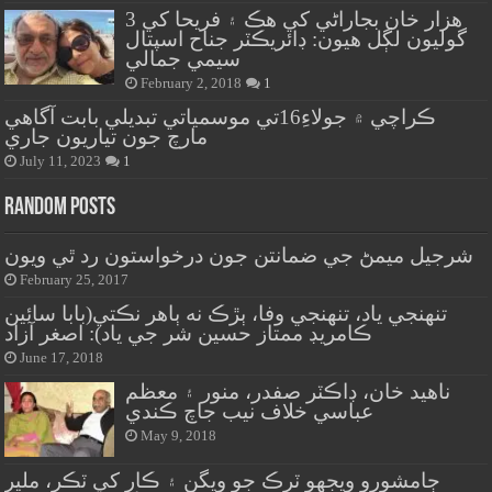
هزار خان بجاراڻي کي هڪ ۽ فريحا کي 3
گوليون لڳل هيون: ڊائريڪٽر جناح اسپتال
سيمي جمالي
February 2, 2018
1
ڪراچي ۾ جولاءِ16تي موسمياتي تبديلي بابت آگاهي
مارچ جون تياريون جاري
July 11, 2023
1
Random Posts
شرجيل ميمڻ جي ضمانتن جون درخواستون رد ٿي ويون
February 25, 2017
تنهنجي ياد، تنهنجي وفا، ٻڙڪ نه ٻاهر نڪتي(بابا سائين
ڪامريڊ ممتاز حسين شر جي ياد): اصغر آزاد
June 17, 2018
ناهيد خان، ڊاڪٽر صفدر، منور ۽ معظم
عباسي خلاف نيب جاچ ڪندي
May 9, 2018
ڄامشورو ويجهو ٽرڪ جو ويگن ۽ ڪار کي ٽڪر، ملير