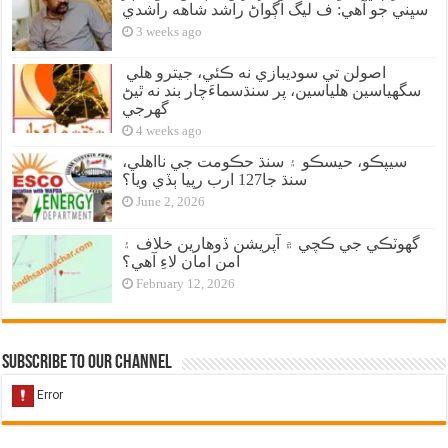
سڀني جو آهي: ف ليگ اڳواڻ راشد شاهه راشدي
3 weeks ago
اصولن تي سوديبازي نه ڪئي، جيترو هلي
سگهياسين هلياسين، پر سنڌسماءَچار بند نه ٿيڻ
گهرجي
4 weeks ago
سيپڪو، حيسڪو ۽ سنڌ حڪومت جي نااهلي،
سنڌ جا127 ارب رپيا ٻڏي ويا؟
June 2, 2026
گهوٽڪي جي ڪچي ۾ آپريشن ڏوهارين خلاف ۽
امن امان لاءِ آهي؟
February 12, 2026
Subscribe to our Channel