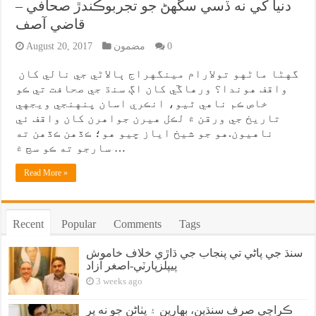
دنيا کي نه ڏسي سگهڻ جو تجربوڪندڙ صحافي –
قاضي آصف
0
مضمون
August 20, 2017
گهڻا ماڻهو تولارام مينگهراج ٻالاڻي جي نالي کان
واقف هوندا؟ ورهاڱي کان اڳ سنڌ جي صحافت تي ڪو
خاص ڪم ناهي ٿيو، انڪري اسان پنهنجي ويجهي
تاريخ جي ورقن ۾ لڪل هيرن جواهرن کان واقف ئي
ناهيون.هو جو شيخ اياز چيو هو؛ ڪڏهن ڪڏهن ته
سارجو ته ڪو سڃ ۾ …
Read More »
Recent
Popular
Comments
Tags
سنڌ جي پاڻي تي پنجاب جي ڌاڙي خلاف خاموش
پيپلزپارٽي-اصغر آزاد
3 weeks ago
ڪراچي صرف سنڌين، بهارين ۽ پٺاڻن جو نه پر