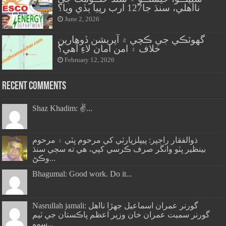
نااهلي، سنڌ جا127 ارب رپيا ٻڏي ويا؟
June 2, 2026
گهوٽڪي جي ڪچي ۾ آپريشن ڏوهارين
خلاف ۽ امن امان لاءِ آهي؟
February 12, 2026
Recent Comments
Shaz Khadim: ✌️...
ذوالفقار راڄپر: پيپلزپارٽي کي مرحوم ڀٽي ۽ مرحوم
بينظير ڀٽو وانگر صرف ڪرسي کپي، هي ته سڄي سنڌ
وڪڻ...
Bhagumal: Good work. Do it...
Nasrullah jamali: گورنر عمران اسماعيل جھڙا نااهل
گورنر سميت عمران خان وزير اعظم پاڪستان جي ٽيم
سمو...