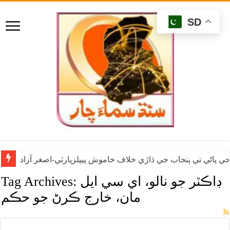
SD
ي پاڻي تي پنجاب جي ڌاڙي خلاف خاموش پيپلزپارٽي-اصغر آزاد
ڊاڪٽر جو نالو، اي سي ايل
Tag Archives:
مان، خارج ڪرڻ جو حڪم