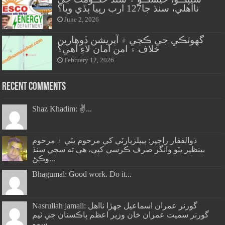
نااهلي، سنڌ جا127 ارب رپيا ٻڏي ويا؟
June 2, 2026
گهوٽڪي جي ڪچي ۾ آپريشن ڏوهارين
خلاف ۽ امن امان لاءِ آهي؟
February 12, 2026
Recent Comments
Shaz Khadim: ✌️...
ذوالفقار راڄپر: پيپلزپارٽي کي مرحوم ڀٽي ۽ مرحوم
بينظير ڀٽو وانگر صرف ڪرسي کپي، هي ته سڄي سنڌ
وڪڻ...
Bhagumal: Good work. Do it...
Nasrullah jamali: گورنر عمران اسماعيل جھڙا نااهل
گورنر سميت عمران خان وزير اعظم پاڪستان جي ٽيم
سمو...