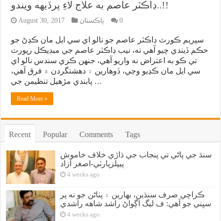
ڊاڪٽر عاصم به علاج لاءِ پرڏيهه ويندو..!!
0
پاڪستان
August 30, 2017
سپريم ڪورٽ ڊاڪٽر عاصم جو نالو اي سي ايل مان ڪڍڻ جو
حڪم ڏيندي چيو آهي ته، نيب ڊاڪٽر عاصم جي ميڊيڪل رپورٽ
تي ڪو به اعتراض نه واريو آهي، جنهن ڪري سندس نالو اي
سي ايل مان ڪڍيو وڃي، ڏوهارين ۽ دهشتگردن ۾ فرق آهي،
پابندي مڙهيل تنظيمن جي …
Read More »
Recent
Popular
Comments
Tags
سنڌ جي پاڻي تي پنجاب جي ڌاڙي خلاف خاموش
پيپلزپارٽي-اصغر آزاد
4 weeks ago
ڪراچي صرف سنڌين، بهارين ۽ پٺاڻن جو نه پر
سڀني جو آهي: ف ليگ اڳواڻ راشد شاهه راشدي
4 weeks ago