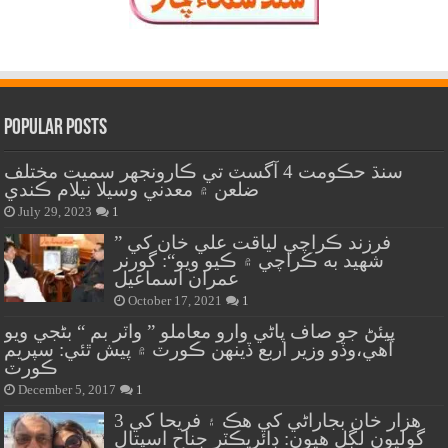
Popular Posts
سنڌ حڪومت 4 آگسٽ تي ڪارونجهر سميت مختلف
ضلعن ۾ معدني وسيلا نيلام ڪندي
July 29, 2023
1
” فرزند ڪراچي لياقت علي خان کي
شهيد به ڪراچي ۾ ڪيو ويو“: گورنر
عمران اسماعيل
October 17, 2021
1
پيئڻ جو صاف پاڻي وارو معاملو ” واٽر بم “ بڻجي ويو
آهي،وڏو وزير اربع ڏينهن ڪورٽ ۾ پيش ٿئي: سپريم
ڪورٽ
December 5, 2017
1
هزار خان بجاراڻي کي هڪ ۽ فريحا کي 3
گوليون لڳل هيون: ڊائريڪٽر جناح اسپتال