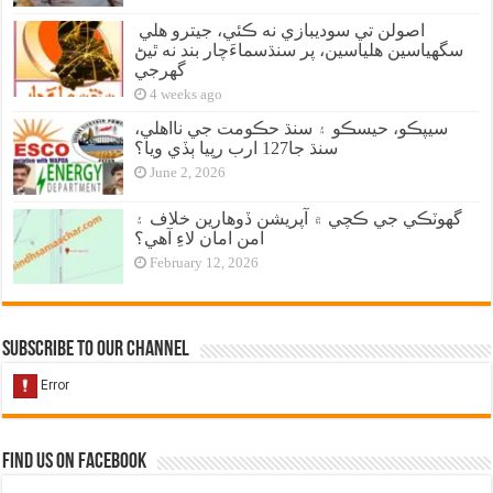
اصولن تي سوديبازي نه ڪئي، جيترو هلي
سگهياسين هلياسين، پر سنڌسماءَچار بند نه ٿيڻ
گهرجي
4 weeks ago
سيپڪو، حيسڪو ۽ سنڌ حڪومت جي نااهلي،
سنڌ جا127 ارب رپيا ٻڏي ويا؟
June 2, 2026
گهوٽڪي جي ڪچي ۾ آپريشن ڏوهارين خلاف ۽
امن امان لاءِ آهي؟
February 12, 2026
Subscribe to our Channel
Find us on Facebook