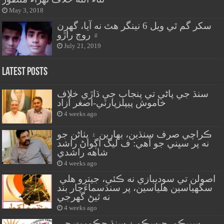
May 3, 2018
سکر گم ٿي ويل 6 نينگر هٿ نه آيا، گهرن
۾ روڄ راڙو
July 21, 2019
Latest Posts
سنڌ جي پاڻي تي پنجاب جي ڌاڙي خلاف
خاموش پيپلزپارٽي-اصغر آزاد
4 weeks ago
ڪراچي صرف سنڌين، بهارين ۽ پٺاڻن جو
نه پر سڀني جو آهي: ف ليگ اڳواڻ راشد
شاهه راشدي
4 weeks ago
اصولن تي سوديبازي نه ڪئي، جيترو هلي
سگهياسين هلياسين، پر سنڌسماءَچار بند
نه ٿيڻ گهرجي
4 weeks ago
سيپڪو، حيسڪو ۽ سنڌ حڪومت جي