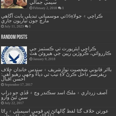
سيمي جمالي
February 2, 2018
1
ڪراچي ۾ جولاءِ16تي موسمياتي تبديلي بابت آگاهي
مارچ جون تياريون جاري
July 11, 2023
1
Random Posts
ڪراچي ايئرپورٽ تي ڪسٽمز جي
ڪارروائي، ڪروڙين رپين جي هيروئن هٿ
January 9, 2018
بااثر قانوني شخصيت نوازشريف ۽ سندس خاندان خلاف
ريفرنسز داخل ڪرڻ لاءِ نيب تي دٻاءُ وجهي رهيو آهي:
احسن اقبال
September 17, 2017
آصف زرداري ۽ ملڪ اسد سڪندر وچ ۾ ڦڏي جو ڊراپ
سين ٿيڻ وارو
July 22, 2017
عورتن خلاف گٿا لفظ ڳالهائڻ تي قومي اسيمبلي ۾ راڻا
ثناءُ الله خلاف ٺهراءَ منظور