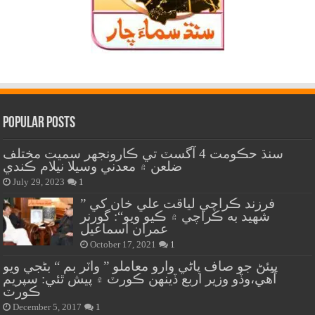
Popular Posts
سنڌ حڪومت 4 آگسٽ تي ڪارونجهر سميت مختلف
ضلعن ۾ معدني وسيلا نيلام ڪندي
July 29, 2023
1
” فرزند ڪراچي لياقت علي خان کي
شهيد به ڪراچي ۾ ڪيو ويو“: گورنر
عمران اسماعيل
October 17, 2021
1
پيئڻ جو صاف پاڻي وارو معاملو ” واٽر بم “ بڻجي ويو
آهي،وڏو وزير اربع ڏينهن ڪورٽ ۾ پيش ٿئي: سپريم
ڪورٽ
December 5, 2017
1