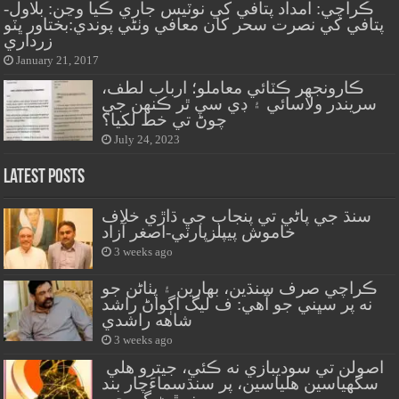
ڪراچي: امداد پتافي کي نوٽيس جاري ڪيا وڃن: بلاول-
پتافي کي نصرت سحر کان معافي وٺڻي پوندي:بختاور ڀٽو
زرداري
January 21, 2017
ڪارونجهر ڪٽائي معاملو؛ ارباب لطف،
سريندر ولاسائي ۽ ڊي سي ٿر ڪنهن جي
چوڻ تي خط لکيا؟
July 24, 2023
Latest Posts
سنڌ جي پاڻي تي پنجاب جي ڌاڙي خلاف
خاموش پيپلزپارٽي-اصغر آزاد
3 weeks ago
ڪراچي صرف سنڌين، بهارين ۽ پٺاڻن جو
نه پر سڀني جو آهي: ف ليگ اڳواڻ راشد
شاهه راشدي
3 weeks ago
اصولن تي سوديبازي نه ڪئي، جيترو هلي
سگهياسين هلياسين، پر سنڌسماءَچار بند