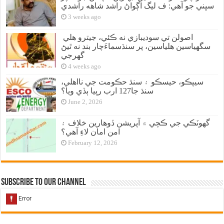
سڀني جو آهي: ف ليگ اڳواڻ راشد شاهه راشدي
3 weeks ago
اصولن تي سوديبازي نه ڪئي، جيترو هلي
سگهياسين هلياسين، پر سنڌسماءَچار بند نه ٿيڻ
گهرجي
4 weeks ago
سيپڪو، حيسڪو ۽ سنڌ حڪومت جي نااهلي،
سنڌ جا127 ارب رپيا ٻڏي ويا؟
June 2, 2026
گهوٽڪي جي ڪچي ۾ آپريشن ڏوهارين خلاف ۽
امن امان لاءِ آهي؟
February 12, 2026
Subscribe to our Channel