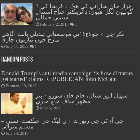
هزار خان بجاراڻي کي هڪ ۽ فريحا کي 3
گوليون لڳل هيون: ڊائريڪٽر جناح اسپتال
سيمي جمالي
February 2, 2018
1
ڪراچي ۾ جولاءِ16تي موسمياتي تبديلي بابت آگاهي
مارچ جون تياريون جاري
July 11, 2023
1
Random Posts
Donald Trump’s anti-media campaign ‘is how dictators
get started’ claims REPUBLICAN John McCain
February 20, 2017
سهيل انور سيال، ڄام خان شورو ۽ پير
مظهر خلاف جاچ جاري
May 5, 2018
جي آءِ ٽي جي رپورٽ ۽ ن ليگ جي حڪمت عملي –
مسلم ميراڻي
July 14, 2017