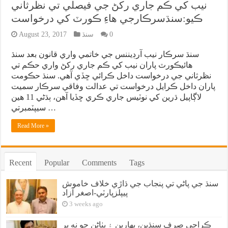
نيب کي ڪم جاري رکڻ جي فيصلي تي نظرثاني
ڪيو:سنڌسرڪارجي هاءِ ڪورٽ کي درخواست
0
سنڌ
August 23, 2017
سنڌ سرڪار نيب آرڊيننس جي خاتمي واري قانون بعد سنڌ
هائيڪورٽ پاران نيب کي ڪم جاري رکڻ واري حڪم تي
نظرثاني جي درخواست داخل ڪرائي ڇڏي آهي. سنڌ حڪومت
پاران داخل ڪرايل درخواست تي عدالت وفاقي سرڪار سميت
لاڳاپيل ڌرين کي نوٽيس جاري ڪري ڇڏيا آهن، ٻڌڻي 11 هين
سيپٽمبرتي …
Read More »
Recent
Popular
Comments
Tags
سنڌ جي پاڻي تي پنجاب جي ڌاڙي خلاف خاموش
پيپلزپارٽي-اصغر آزاد
3 weeks ago
ڪراچي صرف سنڌين، بهارين ۽ پٺاڻن جو نه پر