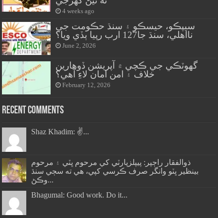
نه ٿيڻ گهرجي
4 weeks ago
سيپڪو، حيسڪو ۽ سنڌ حڪومت جي
نااهلي، سنڌ جا127 ارب رپيا ٻڏي ويا؟
June 2, 2026
گهوٽڪي جي ڪچي ۾ آپريشن ڏوهارين
خلاف ۽ امن امان لاءِ آهي؟
February 12, 2026
Recent Comments
Shaz Khadim: ✌️...
ذوالفقار راڄپر: پيپلزپارٽي کي مرحوم ڀٽي ۽ مرحوم
بينظير ڀٽو وانگر صرف ڪرسي کپي، هي ته سڄي سنڌ
وڪڻ...
Bhagumal: Good work. Do it...