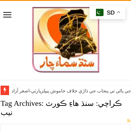
SD
ي پاڻي تي پنجاب جي ڌاڙي خلاف خاموش پيپلزپارٽي-اصغر آزاد
ڪراچي: سنڌ هاءِ ڪورٽ
Tag Archives:
نيب