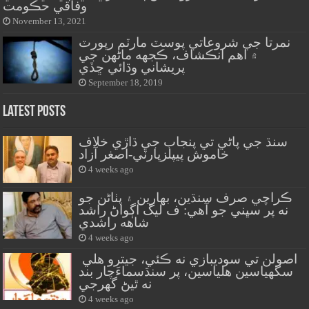
وفاقي حڪومت
November 13, 2021
نمرتا جي شروعاتي پوسٽ مارٽم رپورٽ
۾ اهم انڪشاف، ڪجهه ماڻهن جي
پريشاني وڌائي ڇڏي
September 18, 2019
Latest Posts
سنڌ جي پاڻي تي پنجاب جي ڌاڙي خلاف
خاموش پيپلزپارٽي-اصغر آزاد
4 weeks ago
ڪراچي صرف سنڌين، بهارين ۽ پٺاڻن جو
نه پر سڀني جو آهي: ف ليگ اڳواڻ راشد
شاهه راشدي
4 weeks ago
اصولن تي سوديبازي نه ڪئي، جيترو هلي
سگهياسين هلياسين، پر سنڌسماءَچار بند
نه ٿيڻ گهرجي
4 weeks ago