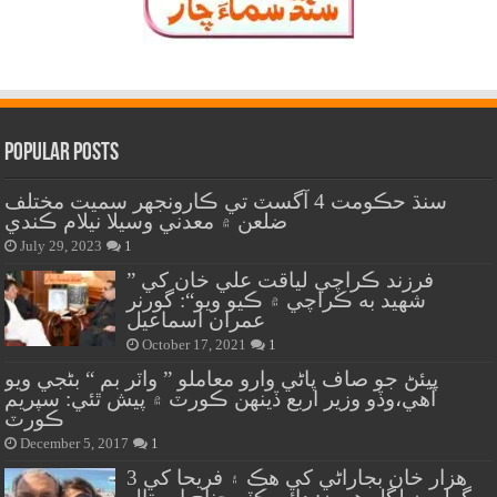
Popular Posts
سنڌ حڪومت 4 آگسٽ تي ڪارونجهر سميت مختلف
ضلعن ۾ معدني وسيلا نيلام ڪندي
July 29, 2023
1
” فرزند ڪراچي لياقت علي خان کي
شهيد به ڪراچي ۾ ڪيو ويو“: گورنر
عمران اسماعيل
October 17, 2021
1
پيئڻ جو صاف پاڻي وارو معاملو ” واٽر بم “ بڻجي ويو
آهي،وڏو وزير اربع ڏينهن ڪورٽ ۾ پيش ٿئي: سپريم
ڪورٽ
December 5, 2017
1
هزار خان بجاراڻي کي هڪ ۽ فريحا کي 3