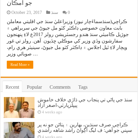
جو امڪان
0
سنڌ
October 23, 2017
ڪراچي(سنڌسماءَچار نيوز) وزيراعليٰ سنڌ جي اقليتي معاملن
بابت معاون خصوصي ڊاڪٽر کٽو مل جيوڻ جي سربراهي ۾
جوڙيل ڪاميٽي سنڌ هندو رجسٽريشن رولز 2017ع لاءِ پنهنجون
سفارشون وڏي وزير کي موڪلي ڇڏيون آهن. رولز تي غور
ويچار لاءِ ٿيل اجلاس ۾ ڊاڪٽر کٽو مل جيوڻ، سينيٽر هري رام،
صوبائي وزير …
Read More »
Recent
Popular
Comments
Tags
سنڌ جي پاڻي تي پنجاب جي ڌاڙي خلاف خاموش
پيپلزپارٽي-اصغر آزاد
4 weeks ago
ڪراچي صرف سنڌين، بهارين ۽ پٺاڻن جو نه پر
سڀني جو آهي: ف ليگ اڳواڻ راشد شاهه راشدي
4 weeks ago