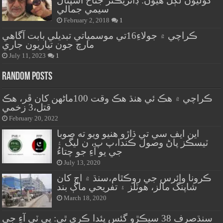
گوليون لڳل هيون: ڊائريڪٽر جناح اسپتال
سيمي جمالي
February 2, 2018
1
ڪراچي ۾ جولاءِ16تي موسمياتي تبديلي بابت آگاهي
مارچ جون تياريون جاري
July 11, 2023
1
Random Posts
ڪراچي ۾ هڪ ئي هنڌ هڪ وقت 100ماڻهن کان ڦر، هڪ
قتل،3 زخمي
February 20, 2022
اين ايف سي تي ڌاڙو هنيو ويو ته صوبا
ٽيسڪز پاڻ وصول ڪندا،پ پ، ن ليگ ۽
جي يو آءِ جو چتاءُ
July 13, 2020
ڪرونا وائرس جي روڪٿام،سنڌ ۾ اڄ کان
شاپنگ مالز، هوٽلز ۽ تفريحي ماڳ بند
March 18, 2020
سنڌصرف 38 سيڪڙو گئس پئدا ڪري ٿي: پي ٽي آءِ جي