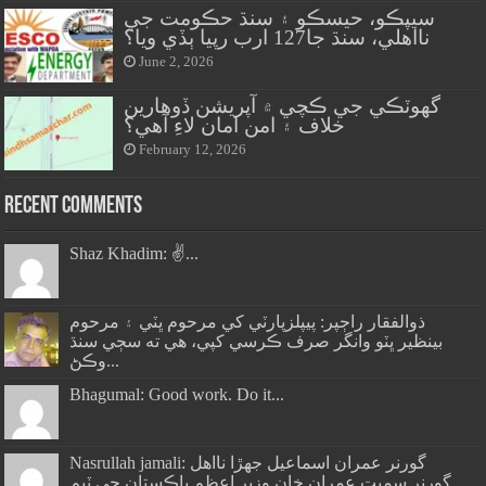
سيپڪو، حيسڪو ۽ سنڌ حڪومت جي
نااهلي، سنڌ جا127 ارب رپيا ٻڏي ويا؟
June 2, 2026
گهوٽڪي جي ڪچي ۾ آپريشن ڏوهارين
خلاف ۽ امن امان لاءِ آهي؟
February 12, 2026
Recent Comments
Shaz Khadim: ✌️...
ذوالفقار راڄپر: پيپلزپارٽي کي مرحوم ڀٽي ۽ مرحوم
بينظير ڀٽو وانگر صرف ڪرسي کپي، هي ته سڄي سنڌ
وڪڻ...
Bhagumal: Good work. Do it...
Nasrullah jamali: گورنر عمران اسماعيل جھڙا نااهل
گورنر سميت عمران خان وزير اعظم پاڪستان جي ٽيم