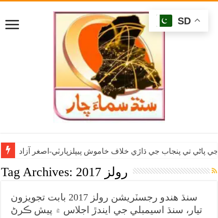
SD
ي پاڻي تي پنجاب جي ڌاڙي خلاف خاموش پيپلزپارٽي-اصغر آزاد
2017 رولز
Tag Archives:
سنڌ هندو رجسٽريشن رولز 2017 بابت تجويزون
تيار، سنڌ اسيمبلي جي ايندڙ اجلاس ۾ پيش ڪرڻ