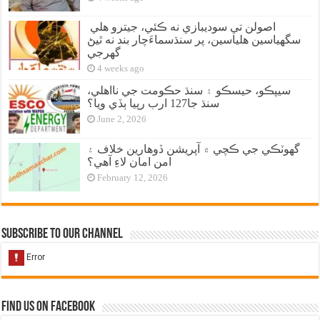
اصولن تي سوديبازي نه ڪئي، جيترو هلي
سگهياسين هلياسين، پر سنڌسماءَچار بند نه ٿيڻ
گهرجي
4 weeks ago
سيپڪو، حيسڪو ۽ سنڌ حڪومت جي نااهلي،
سنڌ جا127 ارب رپيا ٻڏي ويا؟
June 2, 2026
گهوٽڪي جي ڪچي ۾ آپريشن ڏوهارين خلاف ۽
امن امان لاءِ آهي؟
February 12, 2026
Subscribe to our Channel
Find us on Facebook