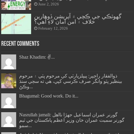
June 2, 2026
گهوٽڪي جي ڪچي ۾ آپريشن ڏوهارين
خلاف ۽ امن امان لاءِ آهي؟
February 12, 2026
Recent Comments
Shaz Khadim: ✌️...
ذوالفقار راڄپر: پيپلزپارٽي کي مرحوم ڀٽي ۽ مرحوم
بينظير ڀٽو وانگر صرف ڪرسي کپي، هي ته سڄي سنڌ
وڪڻ...
Bhagumal: Good work. Do it...
Nasrullah jamali: گورنر عمران اسماعيل جھڙا نااهل
گورنر سميت عمران خان وزير اعظم پاڪستان جي ٽيم
سمو...