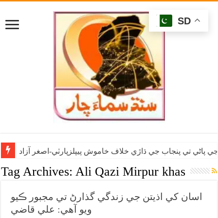
SD
ي پاڻي تي پنجاب جي ڌاڙي خلاف خاموش پيپلزپارٽي-اصغر آزاد
Tag Archives:
Ali Qazi Mirpur khas
اسان کي اذيتن جي زندگي گذارڻ تي مجبور ڪيو
ويو آهي: علي قاضي