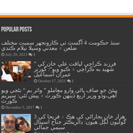
Popular Posts
سنڌ حڪومت 4 آگسٽ تي ڪارونجهر سميت مختلف
ضلعن ۾ معدني وسيلا نيلام ڪندي
July 29, 2023
1
” فرزند ڪراچي لياقت علي خان کي
شهيد به ڪراچي ۾ ڪيو ويو“: گورنر
عمران اسماعيل
October 17, 2021
1
پيئڻ جو صاف پاڻي وارو معاملو ” واٽر بم “ بڻجي ويو
آهي،وڏو وزير اربع ڏينهن ڪورٽ ۾ پيش ٿئي: سپريم
ڪورٽ
December 5, 2017
1
هزار خان بجاراڻي کي هڪ ۽ فريحا کي 3
گوليون لڳل هيون: ڊائريڪٽر جناح اسپتال
سيمي جمالي