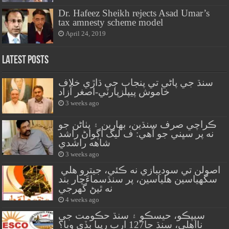
Dr. Hafeez Sheikh rejects Asad Umar’s
tax amnesty scheme model
April 24, 2019
Latest Posts
سنڌ جي پاڻي تي پنجاب جي ڌاڙي خلاف
خاموش پيپلزپارٽي-اصغر آزاد
3 weeks ago
ڪراچي صرف سنڌين، بهارين ۽ پٺاڻن جو
نه پر سڀني جو آهي: ف ليگ اڳواڻ راشد
شاهه راشدي
3 weeks ago
اصولن تي سوديبازي نه ڪئي، جيترو هلي
سگهياسين هلياسين، پر سنڌسماءَچار بند
نه ٿيڻ گهرجي
4 weeks ago
سيپڪو، حيسڪو ۽ سنڌ حڪومت جي
نااهلي، سنڌ جا127 ارب رپيا ٻڏي ويا؟