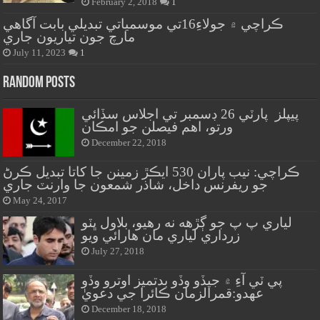
February 2, 2018
1
ڪراچي ۾ جولاءِ16تي موسمياتي تبديلي بابت آگاهي
مارچ جون تياريون جاري
July 11, 2023
1
Random Posts
پيپلز پارٽي 26 ڊسمبر تي اجلاس سڏائي
ورتو، اهم فيصلن جو امڪان
December 22, 2018
ڪراچي: نيب پاران 530 ايڪڙ زمينن جا کاتا تبديل ڪرڻ
جو ريفرنس داخل، شاذر شمعون جا وارنٽ جاري
May 24, 2017
لياري پ پ جو ڳڙهه نه رهيو، بلاول ڀٽو
زرداري لياري مان هارائي ويو
July 27, 2018
پي ٽي آءِ ۾ جيڏو وڏو بدتميز اوترو وڏو
عهدو:قمرالزمان ڪائرا جي دعويٰ
December 18, 2018