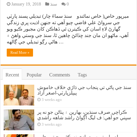
0
سنڌ
January 19, 2018
ميرپور خاص( خاص نمائندو سنڌ سماءَ چار) تبديلي پسند پارٽي
جي سرواڻ علي قاضي چيو آهي ته جنهن اذيت ڀري زندگي
گهارڻ لاءِ اسان کي ڪيترن ئي ڏهاڪن کان مجبور ڪيو ويو
آهي، ماڻهو ان مان جند ڇڏائڻ چاهين ٿا، سنڌ جي وستي واهڻ ۾
هاڻي رڳو تبديلي جي ڳالهه …
Read More »
Recent
Popular
Comments
Tags
سنڌ جي پاڻي تي پنجاب جي ڌاڙي خلاف خاموش
پيپلزپارٽي-اصغر آزاد
3 weeks ago
ڪراچي صرف سنڌين، بهارين ۽ پٺاڻن جو نه پر
سڀني جو آهي: ف ليگ اڳواڻ راشد شاهه راشدي
3 weeks ago
اصولن تي سوديبازي نه ڪئي، جيترو هلي