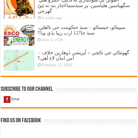
سگهياسين هلياسين، پر سنڌسماءَچار بند نه ٿيڻ
گهرجي
4 weeks ago
سيپڪو، حيسڪو ۽ سنڌ حڪومت جي نااهلي،
سنڌ جا127 ارب رپيا ٻڏي ويا؟
June 2, 2026
گهوٽڪي جي ڪچي ۾ آپريشن ڏوهارين خلاف ۽
امن امان لاءِ آهي؟
February 12, 2026
Subscribe to our Channel
Find us on Facebook