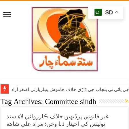
SD
ي پاڻي تي پنجاب جي ڌاڙي خلاف خاموش پيپلزپارٽي-اصغر آزاد
Tag Archives:
Committee sindh
غير قانوني پرڏيهين خلاف ڪارروائي لاءِ سنڌ
پوليس کي اخيتار ڏنا وڃن: مراد علي شاهه