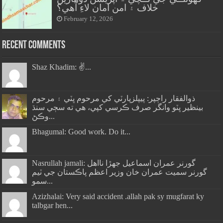
خلاف ۽ امن امان لاءِ آهي؟
February 12, 2026
Recent Comments
Shaz Khadim: ✌️...
ذوالفقار راڄپر: پيپلزپارٽي کي مرحوم ڀٽي ۽ مرحوم
بينظير ڀٽو وانگر صرف ڪرسي کپي، هي ته سڄي سنڌ
وڪڻ...
Bhagumal: Good work. Do it...
Nasrullah jamali: گورنر عمران اسماعيل جھڙا نااهل
گورنر سميت عمران خان وزير اعظم پاڪستان جي ٽيم
سمو...
Azizhalai: Very said accident .allah pak sy mugfarat ky
talbgar hen...