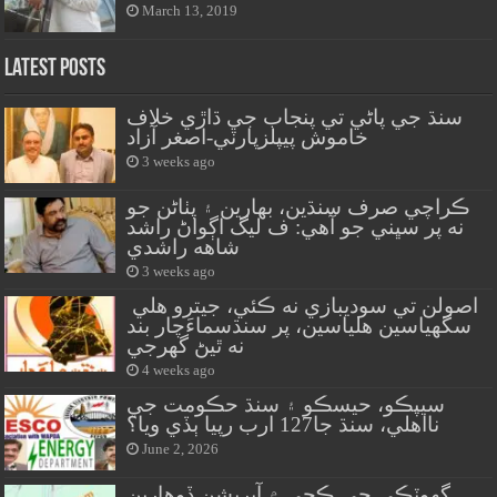
March 13, 2019
Latest Posts
سنڌ جي پاڻي تي پنجاب جي ڌاڙي خلاف
خاموش پيپلزپارٽي-اصغر آزاد
3 weeks ago
ڪراچي صرف سنڌين، بهارين ۽ پٺاڻن جو
نه پر سڀني جو آهي: ف ليگ اڳواڻ راشد
شاهه راشدي
3 weeks ago
اصولن تي سوديبازي نه ڪئي، جيترو هلي
سگهياسين هلياسين، پر سنڌسماءَچار بند
نه ٿيڻ گهرجي
4 weeks ago
سيپڪو، حيسڪو ۽ سنڌ حڪومت جي
نااهلي، سنڌ جا127 ارب رپيا ٻڏي ويا؟
June 2, 2026
گهوٽڪي جي ڪچي ۾ آپريشن ڏوهارين