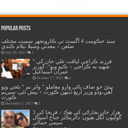
Popular Posts
سنڌ حڪومت 4 آگسٽ تي ڪارونجهر سميت مختلف
ضلعن ۾ معدني وسيلا نيلام ڪندي
July 29, 2023
1
” فرزند ڪراچي لياقت علي خان کي
شهيد به ڪراچي ۾ ڪيو ويو“: گورنر
عمران اسماعيل
October 17, 2021
1
پيئڻ جو صاف پاڻي وارو معاملو ” واٽر بم “ بڻجي ويو
آهي،وڏو وزير اربع ڏينهن ڪورٽ ۾ پيش ٿئي: سپريم
ڪورٽ
December 5, 2017
1
هزار خان بجاراڻي کي هڪ ۽ فريحا کي 3
گوليون لڳل هيون: ڊائريڪٽر جناح اسپتال
سيمي جمالي