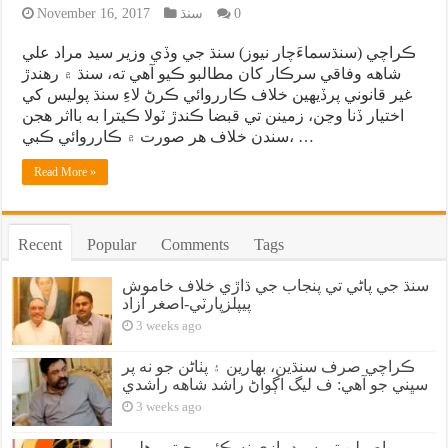
0
سنڌ
November 16, 2017
ڪراچي (سنڌسماءَچار نيوز) سنڌ جي وڏي وزير سيد مراد علي
شاهه وفاقي سرڪار کان مطالبو ڪيو آهي ته، سنڌ ۾ رهندڙ
غير قانوني پرڏيهين خلاف ڪارروائي ڪرڻ لاءِ سنڌ پوليس کي
اختيار ڏنا وڃن، زمينن تي قبضا ڪندڙ ٽولا ڪيترا به بااثر هجن
سندن خلاف هر صورت ۾ ڪارروائي ڪبي، …
Read More »
Recent
Popular
Comments
Tags
سنڌ جي پاڻي تي پنجاب جي ڌاڙي خلاف خاموش
پيپلزپارٽي-اصغر آزاد
3 weeks ago
ڪراچي صرف سنڌين، بهارين ۽ پٺاڻن جو نه پر
سڀني جو آهي: ف ليگ اڳواڻ راشد شاهه راشدي
3 weeks ago
اصولن تي سوديبازي نه ڪئي، جيترو هلي