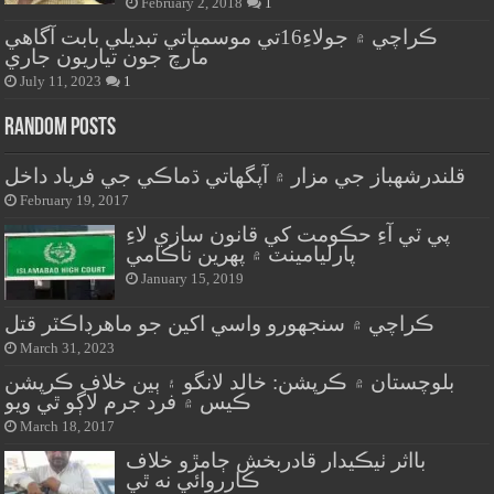
February 2, 2018
1
ڪراچي ۾ جولاءِ16تي موسمياتي تبديلي بابت آگاهي
مارچ جون تياريون جاري
July 11, 2023
1
Random Posts
قلندرشهباز جي مزار ۾ آپگهاتي ڌماڪي جي فرياد داخل
February 19, 2017
پي ٽي آءِ حڪومت کي قانون سازي لاءِ
پارليامينٽ ۾ پهرين ناڪامي
January 15, 2019
ڪراچي ۾ سنجهورو واسي اکين جو ماهرڊاڪٽر قتل
March 31, 2023
بلوچستان ۾ ڪرپشن: خالد لانگو ۽ ٻين خلاف ڪرپشن
ڪيس ۾ فرد جرم لاڳو ٿي ويو
March 18, 2017
بااثر ٺيڪيدار قادربخش ڄامڙو خلاف
ڪارروائي نه ٿي