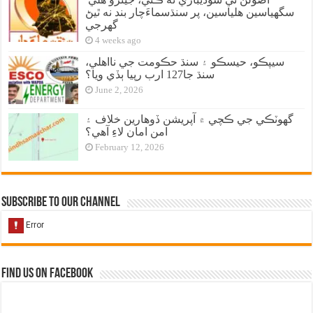
سگهياسين هلياسين، پر سنڌسماءَچار بند نه ٿيڻ
گهرجي
4 weeks ago
سيپڪو، حيسڪو ۽ سنڌ حڪومت جي نااهلي،
سنڌ جا127 ارب رپيا ٻڏي ويا؟
June 2, 2026
گهوٽڪي جي ڪچي ۾ آپريشن ڏوهارين خلاف ۽
امن امان لاءِ آهي؟
February 12, 2026
Subscribe to our Channel
Find us on Facebook