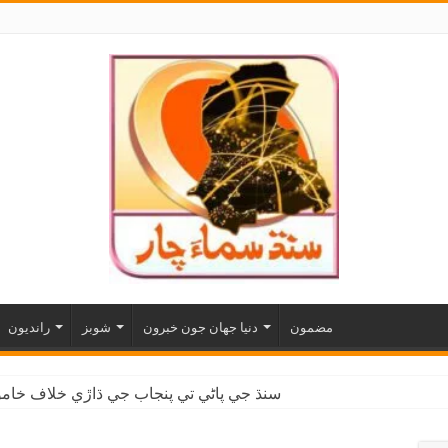
مضمون
دنيا جهان جون خبرون
شوبز
رانديون
سنڌ جي پاڻي تي پنجاب جي ڌاڙي خلاف خاموش