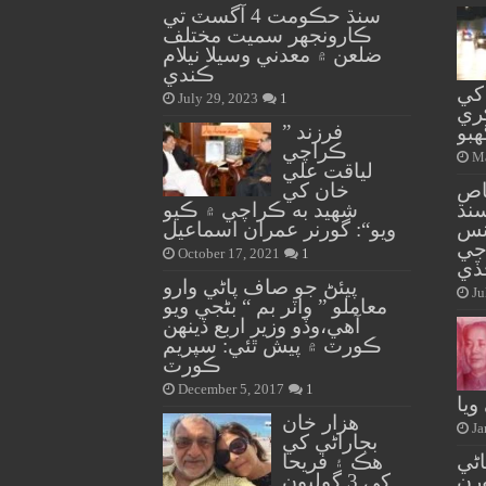
سنڌ حڪومت 4 آگسٽ تي
ڪارونجهر سميت مختلف
ضلعن ۾ معدني وسيلا نيلام
ڪندي
کي
July 29, 2023
1
ڪري
” فرزند
بو
ڪراچي
Ma
لياقت علي
اص
خان کي
سنڌ
شهيد به ڪراچي ۾ ڪيو
ننس
ويو“: گورنر عمران اسماعيل
 جي
October 17, 2021
1
ڏي
پيئڻ جو صاف پاڻي وارو
Ju
معاملو ” واٽر بم “ بڻجي ويو
آهي،وڏو وزير اربع ڏينهن
ڪورٽ ۾ پيش ٿئي: سپريم
ڪورٽ
December 5, 2017
1
ويا
هزار خان
Ja
بجاراڻي کي
اڻي
هڪ ۽ فريحا
رن
کي 3 گوليون