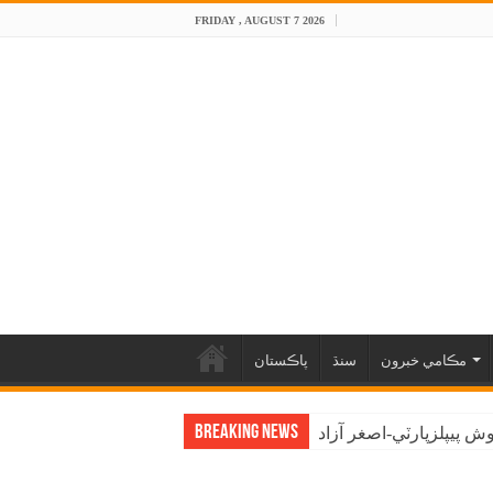
FRIDAY , AUGUST 7 2026
مڪامي خبرون
سنڌ
پاڪستان
Breaking News
 پيپلزپارٽي-اصغر آزاد