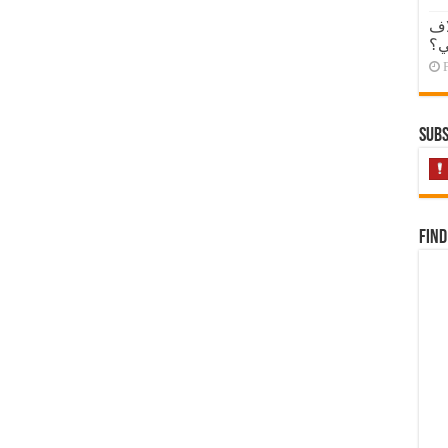
اف
ي؟
Subs
Find