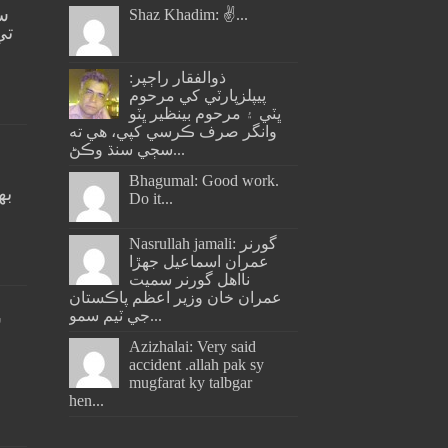
س
Shaz Khadim: ✌️...
تي
ذوالفقار راڄپر:
پيپلزپارٽي کي مرحوم
ڀٽي ۽ مرحوم بينظير ڀٽو
وانگر صرف ڪرسي کپي، هي ته
سڄي سنڌ وڪڻ...
Bhagumal: Good work.
به
Do it...
ج
Nasrullah jamali: گورنر
عمران اسماعيل جھڙا
نااهل گورنر سميت
عمران خان وزير اعظم پاڪستان
جي ٽيم سمو...
س
Azizhalai: Very said
accident .allah pak sy
mugfarat ky talbgar
hen...