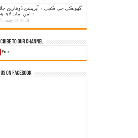
گهوٽڪي جي ڪچي ۾ آپريشن ڏوهارين خل
۽ امن امان لاءِ آه
February 12, 2026
cribe to our Channel
 us on Facebook