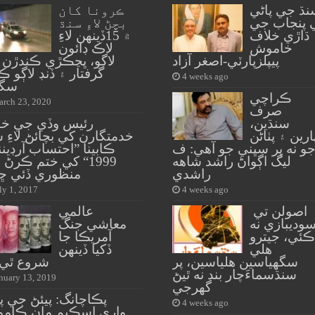
نڌ جي پاڻي
ڪرونا کان
 پنجاب جي
بچڻ لاءِ سنڌ
ڌاڙي خلاف
۾ 15ڏينهن لاءِ
خاموش
لاڪ ڊائون
پيپلزپارٽي-اصغر آزاد
لاڳو، ڀڃڪڙي ڪندڙن 
گرفتار ۽ ڏنڊ لاڳو 
4 weeks ago
سگه
ڪراچي
rch 23, 2020
صرف
سنڌين،
رئيس وڏي جي خ
ارين ۽ پٺاڻن
خدمتگارن کي بچائڻ لاءِ 
و نه پر سڀني جو آهي: ف
ڪابينا ”احتساب آرڊي
ليگ اڳواڻ راشد شاهه
1999“ کي ختم ڪرڻ
راشدي
منظوري ڏئي ڇ
ly 1, 2017
4 weeks ago
اصولن تي
عالمي
وديبازي نه
معاشي جنگ
ڪئي، جيترو
آمريڪا جا
هلي
ڏکيا ڏينهن
سگهياسين هلياسين، پر
شروع ٿي 
سنڌسماءَچار بند نه ٿيڻ
nuary 13, 2019
گهرجي
پڪاچانگ: پيئڻ جي پ
4 weeks ago
واري اسڪيم مان ڪامو