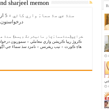
and sharjeel memon
R
درخواستون گ
ڪروڙ رپيا ڪرپشن واري معاملي ۾ سموريون درخواس
هاءِ ڪورٽ ۾ نيب ريفرنس ۾ نامزد سڌ سماءَ جي اڳو
جي