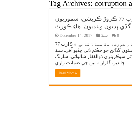
Tag Archives:
corruption 
سنڌ جي سڌ سماءَ واري کاتي ۾ 5 ارب 77 ڪروڙ ڪرپشن، سموريون
ڏي ٻڌيون وينديون: هاءِ ڪورٽ
0
سنڌ
December 14, 2017
ڪراچي(سنڌسماءَچار مانيٽرنگ ڊيسڪ) سنڌ هاءِ ڪورٽ، سڌ سماءَ کاتي ۾ 5 ارب 77
تون گڏائڻ جو حڪم ڏئي ڇڏيو آهي. سنڌ
ڻي سيڪريٽري ذوالفقار شالواڻي، سارنگ
چانڊيو، گلزار ۽ ٻين جي ضمانت واري …
Read More »