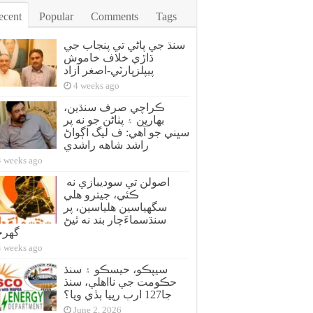
ecent
Popular
Comments
Tags
سنڌ جي پاڻي تي پنجاب جي
ڌاڙي خلاف خاموش
پيپلزپارٽي-اصغر آزاد
4 weeks ago
ڪراچي صرف سنڌين،
بهارين ۽ پٺاڻن جو نه پر
سڀني جو آهي: ف ليگ اڳواڻ
راشد شاهه راشدي
4 weeks ago
اصولن تي سوديبازي نه
ڪئي، جيترو هلي
سگهياسين هلياسين، پر
سنڌسماءَچار بند نه ٿيڻ
گهر
4 weeks ago
سيپڪو، حيسڪو ۽ سنڌ
حڪومت جي نااهلي، سنڌ
جا127 ارب رپيا ٻڏي ويا؟
June 2, 2026