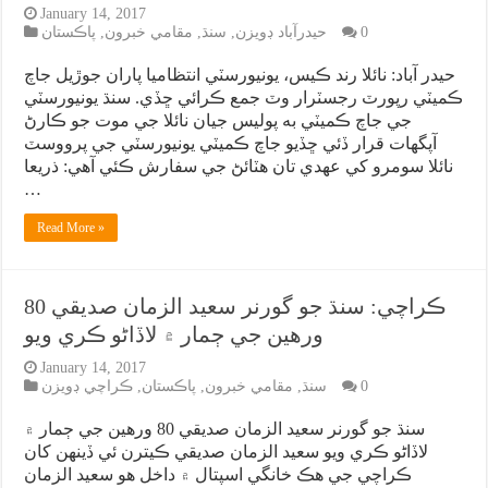
January 14, 2017
0
حيدرآباد ڊويزن
,
سنڌ
,
مقامي خبرون
,
پاڪستان
حيدر آباد: نائلا رند ڪيس، يونيورسٽي انتظاميا پاران جوڙيل جاچ
ڪميٽي رپورٽ رجسٽرار وٽ جمع ڪرائي ڇڏي. سنڌ يونيورسٽي
جي جاچ ڪميٽي به پوليس جيان نائلا جي موت جو ڪارڻ
آپگهات قرار ڏئي ڇڏيو جاچ ڪميٽي يونيورسٽي جي پرووسٽ
نائلا سومرو کي عهدي تان هٽائڻ جي سفارش ڪئي آهي: ذريعا
…
Read More »
ڪراچي: سنڌ جو گورنر سعيد الزمان صديقي 80
ورهين جي ڄمار ۾ لاڏاڻو ڪري ويو
January 14, 2017
0
سنڌ
,
مقامي خبرون
,
پاڪستان
,
ڪراچي ڊويزن
سنڌ جو گورنر سعيد الزمان صديقي 80 ورهين جي ڄمار ۾
لاڏاڻو ڪري ويو سعيد الزمان صديقي ڪيترن ئي ڏينهن کان
ڪراچي جي هڪ خانگي اسپتال ۾ داخل هو سعيد الزمان