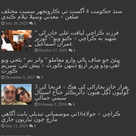
سنڌ حڪومت 4 آگسٽ تي ڪارونجهر سميت مختلف
ضلعن ۾ معدني وسيلا نيلام ڪندي
July 29, 2023
1
” فرزند ڪراچي لياقت علي خان کي
شهيد به ڪراچي ۾ ڪيو ويو“: گورنر
عمران اسماعيل
October 17, 2021
1
پيئڻ جو صاف پاڻي وارو معاملو ” واٽر بم “ بڻجي ويو
آهي،وڏو وزير اربع ڏينهن ڪورٽ ۾ پيش ٿئي: سپريم
ڪورٽ
December 5, 2017
1
هزار خان بجاراڻي کي هڪ ۽ فريحا کي 3
گوليون لڳل هيون: ڊائريڪٽر جناح اسپتال
سيمي جمالي
February 2, 2018
1
ڪراچي ۾ جولاءِ16تي موسمياتي تبديلي بابت آگاهي
مارچ جون تياريون جاري
July 11, 2023
1