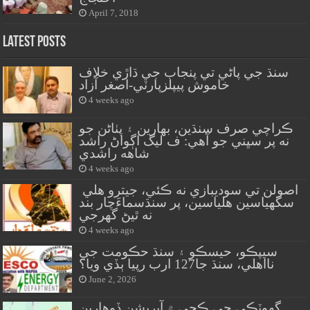
April 7, 2018
Latest Posts
سنڌ جي پاڻي تي پنجاب جي ڌاڙي خلاف
خاموش پيپلزپارٽي-اصغر آزاد
4 weeks ago
ڪراچي صرف سنڌين، بهارين ۽ پٺاڻن جو
نه پر سڀني جو آهي: ف ليگ اڳواڻ راشد
شاهه راشدي
4 weeks ago
اصولن تي سوديبازي نه ڪئي، جيترو هلي
سگهياسين هلياسين، پر سنڌسماءَچار بند
نه ٿيڻ گهرجي
4 weeks ago
سيپڪو، حيسڪو ۽ سنڌ حڪومت جي
نااهلي، سنڌ جا127 ارب رپيا ٻڏي ويا؟
June 2, 2026
گهوٽڪي جي ڪچي ۾ آپريشن ڏوهارين