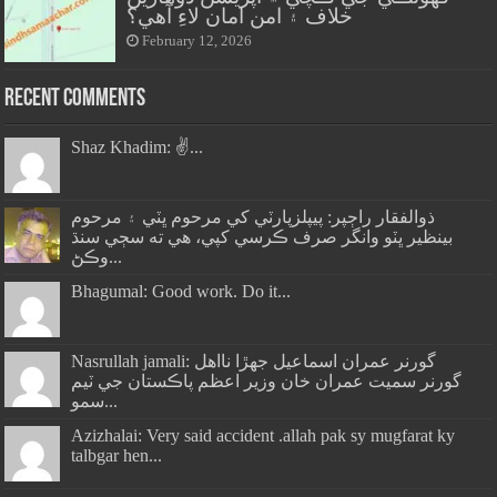
خلاف ۽ امن امان لاءِ آهي؟
February 12, 2026
Recent Comments
Shaz Khadim: ✌️...
ذوالفقار راڄپر: پيپلزپارٽي کي مرحوم ڀٽي ۽ مرحوم
بينظير ڀٽو وانگر صرف ڪرسي کپي، هي ته سڄي سنڌ
وڪڻ...
Bhagumal: Good work. Do it...
Nasrullah jamali: گورنر عمران اسماعيل جھڙا نااهل
گورنر سميت عمران خان وزير اعظم پاڪستان جي ٽيم
سمو...
Azizhalai: Very said accident .allah pak sy mugfarat ky
talbgar hen...