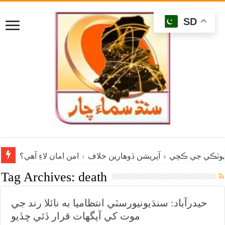
SD
وٽڪي جي ڪچي ۾ آپريشن ڏوهارين خلاف ۽ امن امان لاءِ آهي؟
Tag Archives:
death
حيدرآباد: سنڌيونيورسٽي انتظاميا به نائلا رند جي
موت کي آپگهات قرار ڏئي ڇڏيو