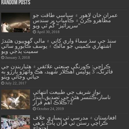
Random Posts
عمران خان لاهور ۾ سياسي طاقت جو
مظاهرو ڪرڻ ۾ ڪامياب پر سندس
”سرپرائيز“ گم ٿي ويو
April 30, 2018
سنڌ جي سڌ سماءَ واري کاتي ۾ مالي گهوٻيون هڻندڙ
اشتهاري ڪمپني جو مالڪ ۽ يوسف ڪابورو ساٿي
سميت ٻڌجي ويو
January 3, 2018
ڪراچي: ڪورنگي صنعتي علائقي ۾ هٿياربندن جي
فائرنگ، 3 پوليس اهڪلار شهيد، هڪ واٽهڙو ٻارڙو به
حياتي وڃائي ويٺو
July 22, 2017
نواز شريف جي طبيعت انتهائي
ناساز،ڪئنسر هئڻ جي تصديق،ايندڙ
72ڪلاڪ اهم قرار
October 24, 2019
افغانستان ۾ مدرسي تي بمباري خلاف
ڪراچي رستن تي قرآن پاڪ پڙهي
احتجاج