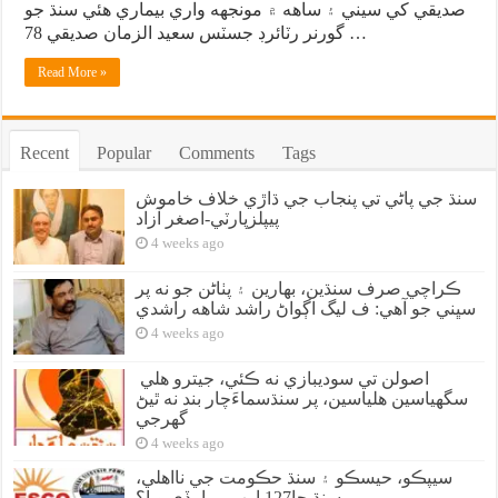
صديقي کي سيني ۽ ساهه ۾ مونجهه واري بيماري هئي سنڌ جو
گورنر رٽائرڊ جسٽس سعيد الزمان صديقي 78 …
Read More »
Recent
Popular
Comments
Tags
سنڌ جي پاڻي تي پنجاب جي ڌاڙي خلاف خاموش
پيپلزپارٽي-اصغر آزاد
4 weeks ago
ڪراچي صرف سنڌين، بهارين ۽ پٺاڻن جو نه پر
سڀني جو آهي: ف ليگ اڳواڻ راشد شاهه راشدي
4 weeks ago
اصولن تي سوديبازي نه ڪئي، جيترو هلي
سگهياسين هلياسين، پر سنڌسماءَچار بند نه ٿيڻ
گهرجي
4 weeks ago
سيپڪو، حيسڪو ۽ سنڌ حڪومت جي نااهلي،
سنڌ جا127 ارب رپيا ٻڏي ويا؟