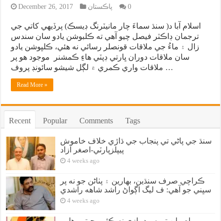
0
پاڪستان
December 26, 2017
اسلام آبا د( سنڌ سماءَ چار مانيٽرنگ ڊيسڪ) پرڏيهي کاتي جي
ترجمان ڊاڪٽر فيصل چيو آهي ته ڪلبوشن يادو سان سندس
زال ۽ ماءُ جي ملاقات قونصلر رسائي نه هئي، ڪلڀوشن يادو
سان ملاقات دوران ڀارتي ڊپٽي هاءِ ڪمشنر موجود هو پر
ملاقات واري ڪمري ۾ لڳل شيشو سائونڊ پروف …
Read More »
Recent
Popular
Comments
Tags
سنڌ جي پاڻي تي پنجاب جي ڌاڙي خلاف خاموش
پيپلزپارٽي-اصغر آزاد
4 weeks ago
ڪراچي صرف سنڌين، بهارين ۽ پٺاڻن جو نه پر
سڀني جو آهي: ف ليگ اڳواڻ راشد شاهه راشدي
4 weeks ago
اصولن تي سوديبازي نه ڪئي، جيترو هلي