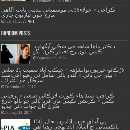
February 2, 2018
1
ڪراچي ۾ جولاءِ16تي موسمياتي تبديلي بابت آگاهي
مارچ جون تياريون جاري
July 11, 2023
1
Random Posts
ڊاڪٽر ماها شاهه جي شڪي آپگهات،
ڪيس نئون رخ اختيار ڪرڻ لڳو
September 5, 2020
لاڙڪاڻو،خيرپور،نوابشاهه ۽ جيڪب آباد سميت 21 ضلعن
۾ پيئڻ جي پاڻي ۾ گندو پاڻي شامل ٿي رهيو آهي:سنڌ
سرڪار جو اعتراف
December 31, 2017
ڪراچي: سنڌ هاءِ ڪورٽ لاڙڪاڻي ضلعي ۾ ترقياتي
ڪمن ۾ ڪرپشن ڪيس مان فريا ٽالپر جو نالو خارج
ڪرڻ کان جواب ڏئي ڇڏيو
January 28, 2017
پي آءِ اي جون اڏامون بحال، 150
پاڪستاني اڄ اسلام آباد پهچي رهيا آهن