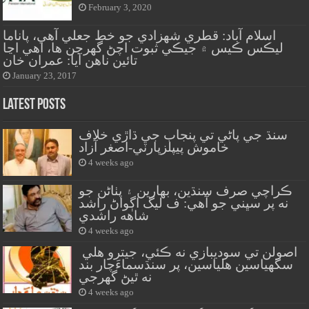
February 3, 2020
اسلام آباد: قطري شهزادي جو خط جعلي آهي، پاناما
ليڪس ڪيس ۾ جيڪي ثبوت اچڻ گهرجن ها، اهي اڃا
تائين ناهن آيا: عمران خان
January 23, 2017
Latest Posts
سنڌ جي پاڻي تي پنجاب جي ڌاڙي خلاف
خاموش پيپلزپارٽي-اصغر آزاد
4 weeks ago
ڪراچي صرف سنڌين، بهارين ۽ پٺاڻن جو
نه پر سڀني جو آهي: ف ليگ اڳواڻ راشد
شاهه راشدي
4 weeks ago
اصولن تي سوديبازي نه ڪئي، جيترو هلي
سگهياسين هلياسين، پر سنڌسماءَچار بند
نه ٿيڻ گهرجي
4 weeks ago