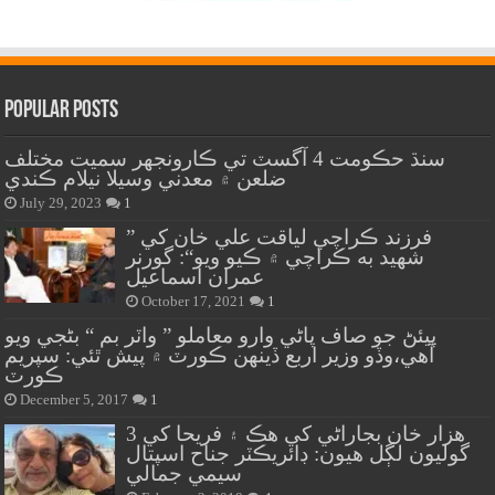
Popular Posts
سنڌ حڪومت 4 آگسٽ تي ڪارونجهر سميت مختلف
ضلعن ۾ معدني وسيلا نيلام ڪندي
July 29, 2023
1
” فرزند ڪراچي لياقت علي خان کي
شهيد به ڪراچي ۾ ڪيو ويو“: گورنر
عمران اسماعيل
October 17, 2021
1
پيئڻ جو صاف پاڻي وارو معاملو ” واٽر بم “ بڻجي ويو
آهي،وڏو وزير اربع ڏينهن ڪورٽ ۾ پيش ٿئي: سپريم
ڪورٽ
December 5, 2017
1
هزار خان بجاراڻي کي هڪ ۽ فريحا کي 3
گوليون لڳل هيون: ڊائريڪٽر جناح اسپتال
سيمي جمالي