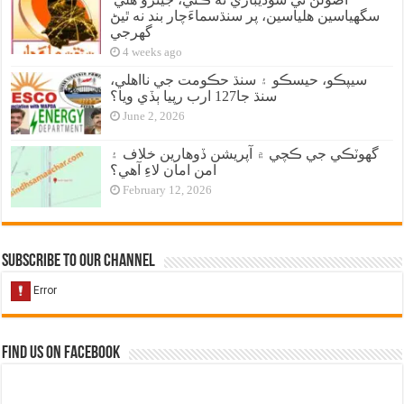
سگهياسين هلياسين، پر سنڌسماءَچار بند نه ٿيڻ
گهرجي
4 weeks ago
سيپڪو، حيسڪو ۽ سنڌ حڪومت جي نااهلي،
سنڌ جا127 ارب رپيا ٻڏي ويا؟
June 2, 2026
گهوٽڪي جي ڪچي ۾ آپريشن ڏوهارين خلاف ۽
امن امان لاءِ آهي؟
February 12, 2026
Subscribe to our Channel
Find us on Facebook