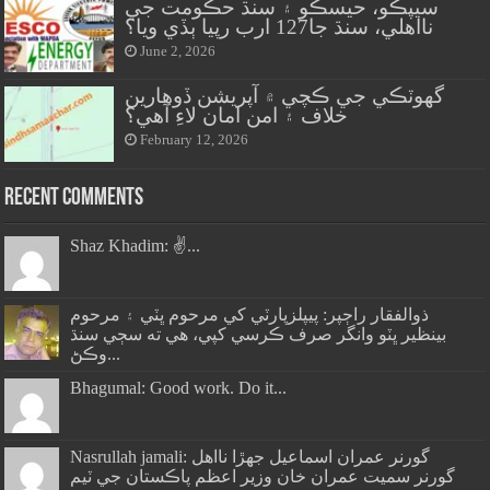
سيپڪو، حيسڪو ۽ سنڌ حڪومت جي
نااهلي، سنڌ جا127 ارب رپيا ٻڏي ويا؟
June 2, 2026
گهوٽڪي جي ڪچي ۾ آپريشن ڏوهارين
خلاف ۽ امن امان لاءِ آهي؟
February 12, 2026
Recent Comments
Shaz Khadim: ✌️...
ذوالفقار راڄپر: پيپلزپارٽي کي مرحوم ڀٽي ۽ مرحوم
بينظير ڀٽو وانگر صرف ڪرسي کپي، هي ته سڄي سنڌ
وڪڻ...
Bhagumal: Good work. Do it...
Nasrullah jamali: گورنر عمران اسماعيل جھڙا نااهل
گورنر سميت عمران خان وزير اعظم پاڪستان جي ٽيم