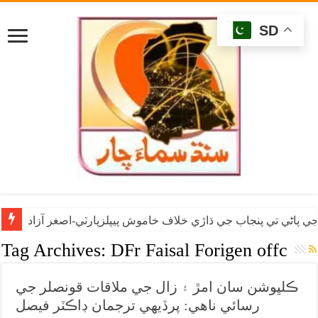
SD
ي پاڻي تي پنجاب جي ڌاڙي خلاف خاموش پيپلزپارٽي-اصغر آزاد
Tag Archives:
DFr Faisal Forigen offc
ڪلڀوشن سان امڙ ۽ زال جي ملاقات قونصلر جي
رسائي ناهي: پرڏيهي ترجمان ڊاڪٽر فيصل