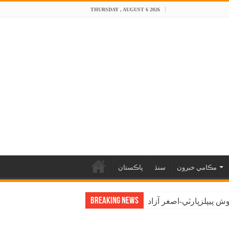
THURSDAY , AUGUST 6 2026
مڪامي خبرون
سنڌ
پاڪستان
Breaking News
 پيپلزپارٽي-اصغر آزاد