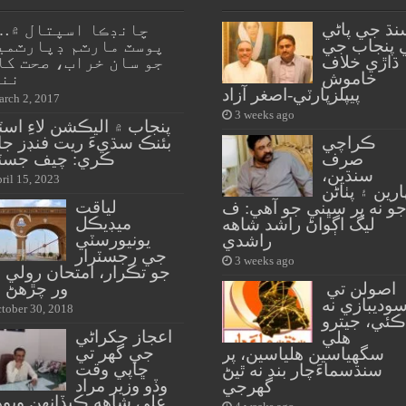
نڌ جي پاڻي
……چانڊ
 پنجاب جي
پوسٽ مارٽم ڊپارٽمي
ڌاڙي خلاف
جو سان خراب، صحت کا
خاموش
ننڊ
پيپلزپارٽي-اصغر آزاد
rch 2, 2017
3 weeks ago
پنجاب ۾ اليڪشن لاءِ اس
ڪراچي
بئنڪ سڌيءَ ريت فنڊز جا
صرف
ڪري: چيف جس
سنڌين،
ril 15, 2023
ارين ۽ پٺاڻن
لياقت
و نه پر سڀني جو آهي: ف
ميڊيڪل
ليگ اڳواڻ راشد شاهه
يونيورسٽي
راشدي
جي رجسٽرار
3 weeks ago
جو تڪرار، امتحان رولي 
اصولن تي
ور چڙهڻ و
وديبازي نه
tober 30, 2018
ڪئي، جيترو
اعجاز جکراڻي
هلي
جي گهر تي
سگهياسين هلياسين، پر
ڇاپي وقت
سنڌسماءَچار بند نه ٿيڻ
وڏو وزير مراد
گهرجي
علي شاهه ڪيڏانهن ويوه