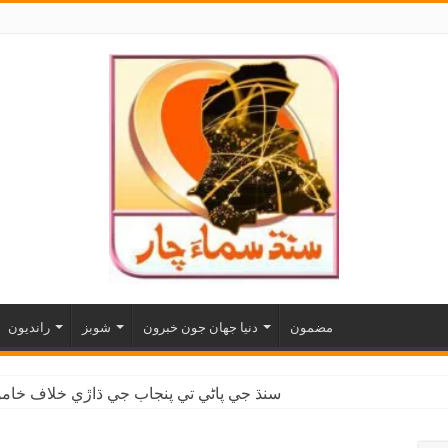
مضمون
دنيا جهان جون خبرون
شوبز
رانديون
سنڌ جي پاڻي تي پنجاب جي ڌاڙي خلاف خاموش