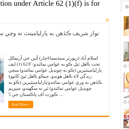
tion under Article 62 (1)(f) is for
R
نواز شريف ڪڏهن به پارليامينٽ نه وڃي س
اسلام آباد (رپورٽر سنڌسماءَچار) آئين جي آرٽيڪل
62 (1) ايف/F تحت نااهل ٿيل ڪو به عوامي نمائندو/
پارليامينٽيرين (ڪو به چونڊيل عوامي نمائندو) سڄي
زندگي لاءِ نااهل هوندو، جيڪو نااهل ٿيڻ کانپوءِ
ڪڏهن به وري عوامي نمائندو/پارليامينٽيرين (ڪو به
چونڊيل عوامي نمائندو) ٿي نه سگهندو، سپريم
ڪورٽ آف پاڪستان جي 5 …
جي
Read More »