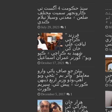
ڪا اسپتال ۾
سنڌ حڪومت 4 آگسٽ تي
نٽ
ڪارونجهر سميت مختلف
تو
ضلعن ۾ معدني وسيلا نيلام
 ۾
ڪندي
July 29, 2023
1
Ma
ٽيٽ
” فرزند
ري
ڪراچي
ٽس
لياقت علي
خان کي
Ap
شهيد به ڪراچي ۾ ڪيو
ويو“: گورنر عمران اسماعيل
October 17, 2021
1
پيئڻ جو صاف پاڻي وارو
جي
معاملو ” واٽر بم “ بڻجي ويو
ارا
آهي،وڏو وزير اربع ڏينهن
ڪورٽ ۾ پيش ٿئي: سپريم
Oc
ڪورٽ
December 5, 2017
1
هزار خان
بجاراڻي کي
و؟
هڪ ۽ فريحا