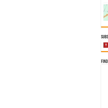
Subs
Find