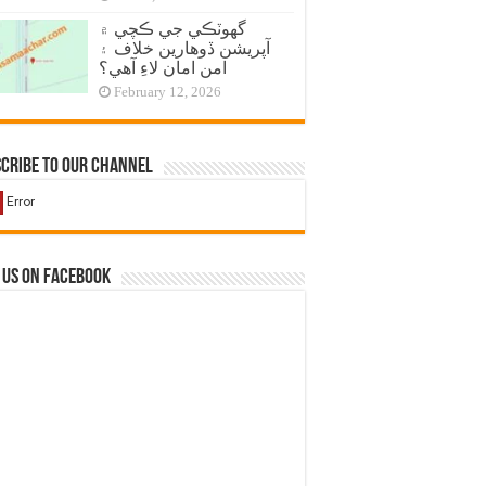
گهوٽڪي جي ڪچي ۾
آپريشن ڏوهارين خلاف ۽
امن امان لاءِ آهي؟
February 12, 2026
cribe to our Channel
 us on Facebook