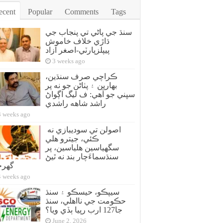
ecent
Popular
Comments
Tags
سنڌ جي پاڻي تي پنجاب جي
ڌاڙي خلاف خاموش
پيپلزپارٽي-اصغر آزاد
3 weeks ago
ڪراچي صرف سنڌين،
بهارين ۽ پٺاڻن جو نه پر
سڀني جو آهي: ف ليگ اڳواڻ
راشد شاهه راشدي
3 weeks ago
اصولن تي سوديبازي نه
ڪئي، جيترو هلي
سگهياسين هلياسين، پر
سنڌسماءَچار بند نه ٿيڻ
گهر
4 weeks ago
سيپڪو، حيسڪو ۽ سنڌ
حڪومت جي نااهلي، سنڌ
جا127 ارب رپيا ٻڏي ويا؟
June 2, 2026