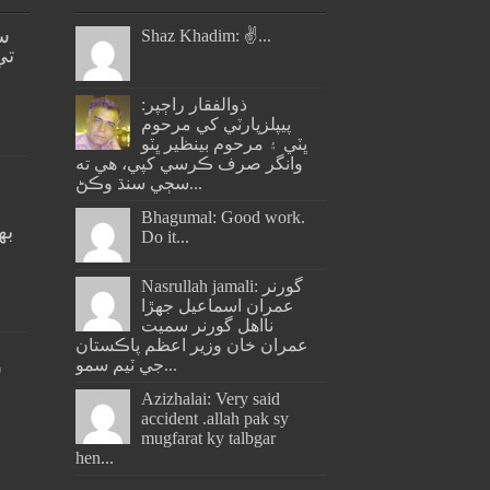
س
Shaz Khadim: ✌️...
تي
ذوالفقار راڄپر:
پيپلزپارٽي کي مرحوم
ڀٽي ۽ مرحوم بينظير ڀٽو
وانگر صرف ڪرسي کپي، هي ته
سڄي سنڌ وڪڻ...
Bhagumal: Good work.
به
Do it...
ج
Nasrullah jamali: گورنر
عمران اسماعيل جھڙا
نااهل گورنر سميت
عمران خان وزير اعظم پاڪستان
جي ٽيم سمو...
س
Azizhalai: Very said
accident .allah pak sy
mugfarat ky talbgar
hen...