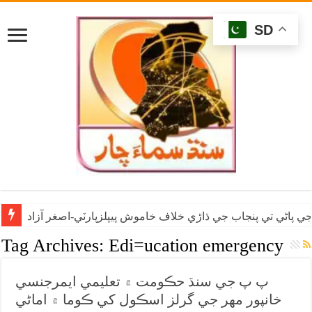
SD
ي پاڻي تي پنجاب جي ڌاڙي خلاف خاموش پيپلزپارٽي-اصغر آزاد
Tag Archives:
Edi=ucation emergency
پ پ جي سنڌ حڪومت ۾ تعليمي ايمرجنسي
خانپور مهر جي گرلز اسڪول کي ڪوما ۾ اماڻي