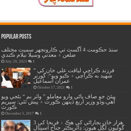
Popular Posts
سنڌ حڪومت 4 آگسٽ تي ڪارونجهر سميت مختلف
ضلعن ۾ معدني وسيلا نيلام ڪندي
July 29, 2023
1
” فرزند ڪراچي لياقت علي خان کي
شهيد به ڪراچي ۾ ڪيو ويو“: گورنر
عمران اسماعيل
October 17, 2021
1
پيئڻ جو صاف پاڻي وارو معاملو ” واٽر بم “ بڻجي ويو
آهي،وڏو وزير اربع ڏينهن ڪورٽ ۾ پيش ٿئي: سپريم
ڪورٽ
December 5, 2017
1
هزار خان بجاراڻي کي هڪ ۽ فريحا کي 3
گوليون لڳل هيون: ڊائريڪٽر جناح اسپتال