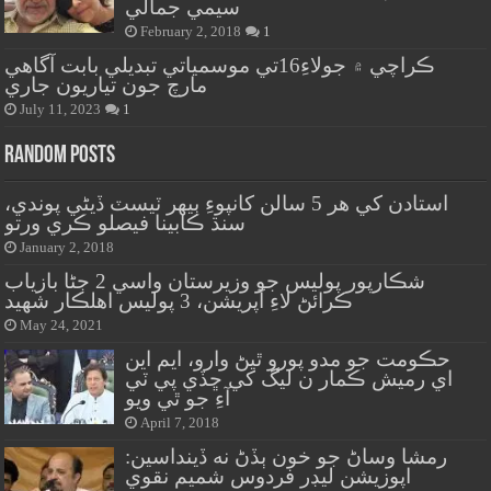
سيمي جمالي
February 2, 2018
1
ڪراچي ۾ جولاءِ16تي موسمياتي تبديلي بابت آگاهي
مارچ جون تياريون جاري
July 11, 2023
1
Random Posts
استادن کي هر 5 سالن کانپوءِ ٻيهر ٽيسٽ ڏيڻي پوندي،
سنڌ ڪابينا فيصلو ڪري ورتو
January 2, 2018
شڪارپور پوليس جو وزيرستان واسي 2 ڄڻا بازياب
ڪرائڻ لاءِ آپريشن، 3 پوليس اهلڪار شهيد
May 24, 2021
حڪومت جو مدو پورو ٿيڻ وارو، ايم اين
اي رميش ڪمار ن ليگ کي ڇڏي پي ٽي
آءِ جو ٿي ويو
April 7, 2018
رمشا وساڻ جو خون ٻڏڻ نه ڏينداسين:
اپوزيشن ليڊر فردوس شميم نقوي