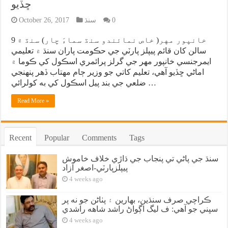
ڇڏيو
0
سنڌ
October 26, 2017
خانپور مهر( خاص نمائندو سنڌ سماءَ چار) سنڌ ۾ 9
سالن کان قائم پيپلز پارٽي جي حڪومت پاران سنڌ ۾ تعليمي
ايمرجنسي خانپور مهر جي گرلز پرائمري اسڪول کي ڪوما ۾
اماڻي ڇڏيو آهي، تعليم کاتي جو وزير ڄام مهتاب ڏهر پنهنجي
ضلعي جي بند پيل اسڪول کي به کولرائي …
Read More »
Recent
Popular
Comments
Tags
سنڌ جي پاڻي تي پنجاب جي ڌاڙي خلاف خاموش
پيپلزپارٽي-اصغر آزاد
4 weeks ago
ڪراچي صرف سنڌين، بهارين ۽ پٺاڻن جو نه پر
سڀني جو آهي: ف ليگ اڳواڻ راشد شاهه راشدي
4 weeks ago