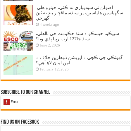
اصولن تي سوديبازي نه ڪئي، جيترو هلي
سگهياسين هلياسين، پر سنڌسماءَچار بند نه ٿيڻ
گهرجي
4 weeks ago
سيپڪو، حيسڪو ۽ سنڌ حڪومت جي نااهلي،
سنڌ جا127 ارب رپيا ٻڏي ويا؟
June 2, 2026
گهوٽڪي جي ڪچي ۾ آپريشن ڏوهارين خلاف ۽
امن امان لاءِ آهي؟
February 12, 2026
Subscribe to our Channel
Find us on Facebook