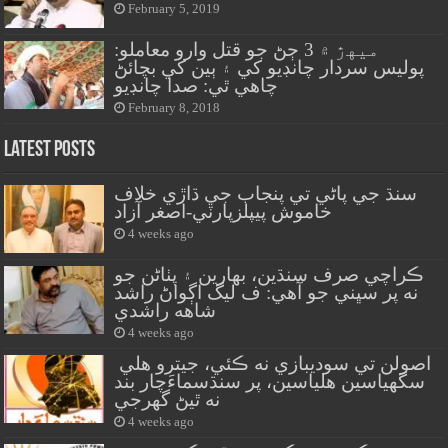
February 5, 2019
ميهڙ ۾ 3 ڄڻ جو قتل وارو معاملو:
پوليس سردار چانڊيو کي ۽ ٻين کي بچائڻ
چاهي ٿي: صدا چانڊيو
February 8, 2018
Latest Posts
سنڌ جي پاڻي تي پنجاب جي ڌاڙي خلاف
خاموش پيپلزپارٽي-اصغر آزاد
4 weeks ago
ڪراچي صرف سنڌين، بهارين ۽ پٺاڻن جو
نه پر سڀني جو آهي: ف ليگ اڳواڻ راشد
شاهه راشدي
4 weeks ago
اصولن تي سوديبازي نه ڪئي، جيترو هلي
سگهياسين هلياسين، پر سنڌسماءَچار بند
نه ٿيڻ گهرجي
4 weeks ago