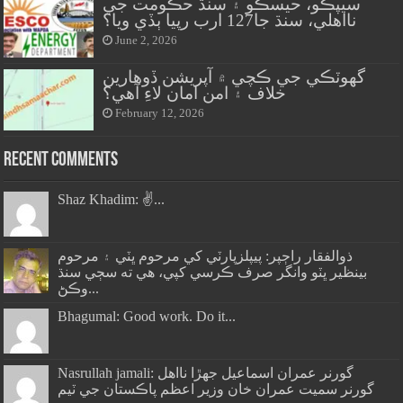
سيپڪو، حيسڪو ۽ سنڌ حڪومت جي
نااهلي، سنڌ جا127 ارب رپيا ٻڏي ويا؟
June 2, 2026
گهوٽڪي جي ڪچي ۾ آپريشن ڏوهارين
خلاف ۽ امن امان لاءِ آهي؟
February 12, 2026
Recent Comments
Shaz Khadim: ✌️...
ذوالفقار راڄپر: پيپلزپارٽي کي مرحوم ڀٽي ۽ مرحوم
بينظير ڀٽو وانگر صرف ڪرسي کپي، هي ته سڄي سنڌ
وڪڻ...
Bhagumal: Good work. Do it...
Nasrullah jamali: گورنر عمران اسماعيل جھڙا نااهل
گورنر سميت عمران خان وزير اعظم پاڪستان جي ٽيم