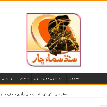
مضمون
دنيا جهان جون خبرون
شوبز
رانديون
سنڌ جي پاڻي تي پنجاب جي ڌاڙي خلاف خاموش