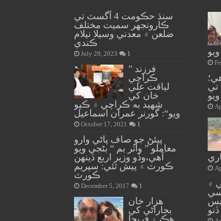
سنڌ حڪومت 4 آگسٽ تي
ڪارونجهر سميت مختلف
ضلعن ۾ معدني وسيلا نيلام
ڪندي
ويو
July 29, 2023
1
Fe
” فرزند
ي؛
ڪراچي
 تي
لياقت علي
ويو
خان کي
شهيد به ڪراچي ۾ ڪيو
Ap
ويو“: گورنر عمران اسماعيل
October 17, 2021
1
پيئڻ جو صاف پاڻي وارو
معاملو ” واٽر بم “ بڻجي ويو
اري
آهي،وڏو وزير اربع ڏينهن
ڪورٽ ۾ پيش ٿئي: سپريم
Ap
ڪورٽ
 ۾
December 5, 2017
1
سي
يس
هزار خان
ڏنو
بجاراڻي کي
هڪ ۽ فريحا