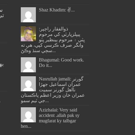
س
Shaz Khadim: ✌️...
تي
ذوالفقار راڄپر:
پيپلزپارٽي کي مرحوم
ڀٽي ۽ مرحوم بينظير ڀٽو
وانگر صرف ڪرسي کپي، هي ته
سڄي سنڌ وڪڻ...
Bhagumal: Good work.
به
Do it...
ج
Nasrullah jamali: گورنر
عمران اسماعيل جھڙا
نااهل گورنر سميت
عمران خان وزير اعظم پاڪستان
جي ٽيم سمو...
س
Azizhalai: Very said
accident .allah pak sy
mugfarat ky talbgar
hen...