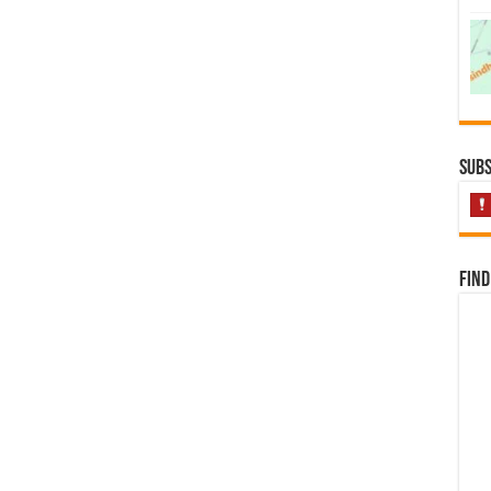
Subs
Find