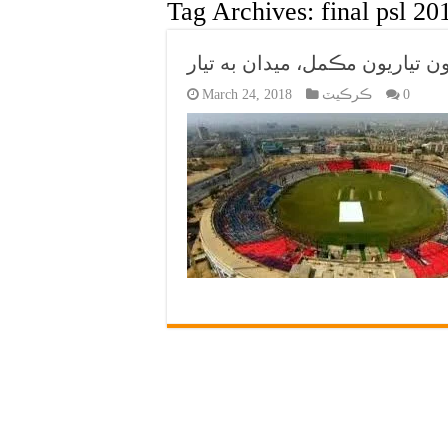
Tag Archives:
final psl 20
0
ڪرڪيٽ
March 24, 2018