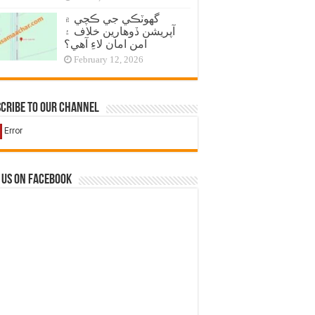
گهوٽڪي جي ڪچي ۾
آپريشن ڏوهارين خلاف ۽
امن امان لاءِ آهي؟
February 12, 2026
cribe to our Channel
 us on Facebook