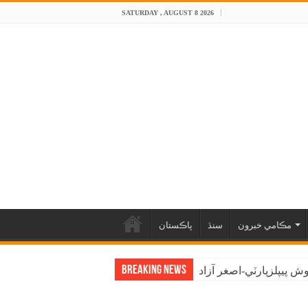
SATURDAY , AUGUST 8 2026
مڪامي خبرون
سنڌ
پاڪستان
Breaking News
 پيپلزپارٽي-اصغر آزاد