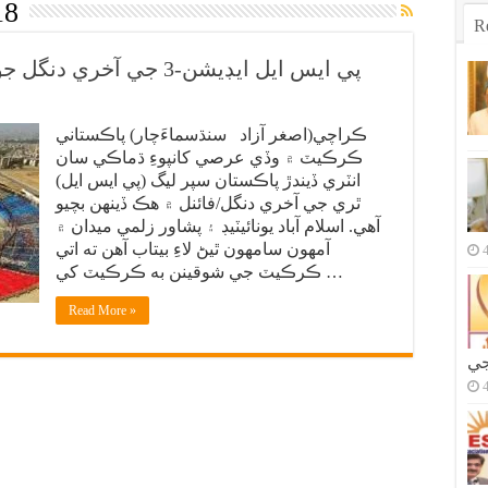
18
R
پي ايس ايل ايڊيشن-3 جي آخري دنگل جون تياريون مڪمل، ميدان به تيار
ڪراچي(اصغر آزاد سنڌسماءَچار) پاڪستاني
ڪرڪيٽ ۾ وڏي عرصي کانپوءِ ڌماڪي سان
انٽري ڏيندڙ پاڪستان سپر ليگ (پي ايس ايل)
ٿري جي آخري دنگل/فائنل ۾ هڪ ڏينهن بچيو
آهي. اسلام آباد يونائيٽيڊ ۽ پشاور زلمي ميدان ۾
آمهون سامهون ٿيڻ لاءِ بيتاب آهن ته اتي
ڪرڪيٽ جي شوقينن به ڪرڪيٽ کي …
Read More »
جي