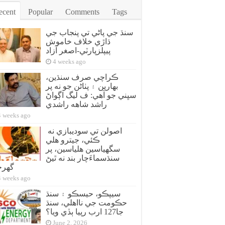
ecent
Popular
Comments
Tags
سنڌ جي پاڻي تي پنجاب جي
ڌاڙي خلاف خاموش
پيپلزپارٽي-اصغر آزاد
4 weeks ago
ڪراچي صرف سنڌين،
بهارين ۽ پٺاڻن جو نه پر
سڀني جو آهي: ف ليگ اڳواڻ
راشد شاهه راشدي
4 weeks ago
اصولن تي سوديبازي نه
ڪئي، جيترو هلي
سگهياسين هلياسين، پر
سنڌسماءَچار بند نه ٿيڻ
گهر
4 weeks ago
سيپڪو، حيسڪو ۽ سنڌ
حڪومت جي نااهلي، سنڌ
جا127 ارب رپيا ٻڏي ويا؟
June 2, 2026