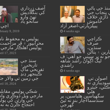
نڌ جي پاڻي
آصف زرداري
 پنجاب جي
کي بنگلاديش
ڌاڙي خلاف
ٺهڻ وارو
خاموش
سانحو ياد
پيپلزپارٽي-اصغر آزاد
اچي 
bruary 9, 2019
4 weeks ago
ڪراچي
پوليس به محفوظ ناه
صرف
محرابپور ۾ ڦر مزاحمت
سنڌين،
پوليس اهلڪار مارجي 
ارين ۽ پٺاڻن
ril 17, 2023
و نه پر سڀني جو آهي: ف
سنڌ جي
ليگ اڳواڻ راشد شاهه
تاريخي ۽
راشدي
تفريحي ماڳ
4 weeks ago
ڪينجهر ڍنڍ
اصولن تي
جي زمين تي والار ج
وديبازي نه
ril 18, 2024
ڪئي، جيترو
شڪي پوليس مقابلي
هلي
مارجي ويل ڏوڪري وا
سگهياسين هلياسين، پر
جي وارثن کي پول
سنڌسماءَچار بند نه ٿيڻ
احتجاج ڪرڻ به نه 
گهرجي