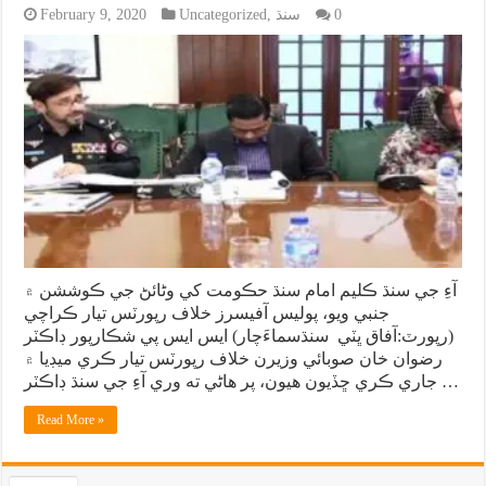
0
سنڌ
,
Uncategorized
February 9, 2020
آءِ جي سنڌ ڪليم امام سنڌ حڪومت کي وڻائڻ جي ڪوششن ۾
جنبي ويو، پوليس آفيسرز خلاف رپورٽس تيار ڪراچي
(رپورٽ:آفاق ڀٽي سنڌسماءَچار) ايس ايس پي شڪارپور ڊاڪٽر
رضوان خان صوبائي وزيرن خلاف رپورٽس تيار ڪري ميڊيا ۾
جاري ڪري ڇڏيون هيون، پر هاڻي ته وري آءِ جي سنڌ ڊاڪٽر …
Read More »