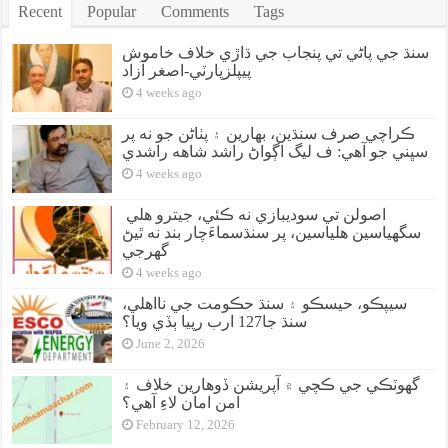
Recent
Popular
Comments
Tags
سنڌ جي پاڻي تي پنجاب جي ڌاڙي خلاف خاموش
پيپلزپارٽي-اصغر آزاد
4 weeks ago
ڪراچي صرف سنڌين، بهارين ۽ پٺاڻن جو نه پر
سڀني جو آهي: ف ليگ اڳواڻ راشد شاهه راشدي
4 weeks ago
اصولن تي سوديبازي نه ڪئي، جيترو هلي
سگهياسين هلياسين، پر سنڌسماءَچار بند نه ٿيڻ
گهرجي
4 weeks ago
سيپڪو، حيسڪو ۽ سنڌ حڪومت جي نااهلي،
سنڌ جا127 ارب رپيا ٻڏي ويا؟
June 2, 2026
گهوٽڪي جي ڪچي ۾ آپريشن ڏوهارين خلاف ۽
امن امان لاءِ آهي؟
February 12, 2026