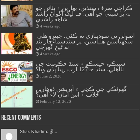
ڪراچي صرف سنڌين، بهارين ۽ پٺاڻن جو
نه پر سڀني جو آهي: ف ليگ اڳواڻ راشد
شاهه راشدي
4 weeks ago
اصولن تي سوديبازي نه ڪئي، جيترو هلي
سگهياسين هلياسين، پر سنڌسماءَچار بند
نه ٿيڻ گهرجي
4 weeks ago
سيپڪو، حيسڪو ۽ سنڌ حڪومت جي
نااهلي، سنڌ جا127 ارب رپيا ٻڏي ويا؟
June 2, 2026
گهوٽڪي جي ڪچي ۾ آپريشن ڏوهارين
خلاف ۽ امن امان لاءِ آهي؟
February 12, 2026
Recent Comments
Shaz Khadim: ✌️...