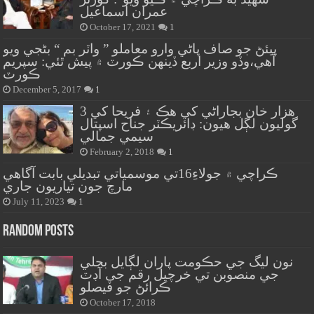
عمران اسماعيل
October 17, 2021
1
پيئڻ جو صاف پاڻي وارو معاملو ” واٽر بم “ بڻجي ويو
آهي،وڏو وزير اربع ڏينهن ڪورٽ ۾ پيش ٿئي: سپريم
ڪورٽ
December 5, 2017
1
هزار خان بجاراڻي کي هڪ ۽ فريحا کي 3
گوليون لڳل هيون: ڊائريڪٽر جناح اسپتال
سيمي جمالي
February 2, 2018
1
ڪراچي ۾ جولاءِ16تي موسمياتي تبديلي بابت آگاهي
مارچ جون تياريون جاري
July 11, 2023
1
Random Posts
نون ليگ جي حڪومت پاران لڳايل بجلي
جي منصوبن تي خرچيل رقم جي آڊٽ
ڪرائڻ جو فيصلو
October 17, 2018