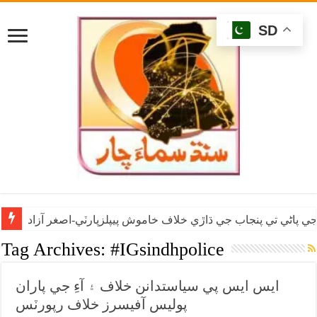
SD
ي پاڻي تي پنجاب جي ڌاڙي خلاف خاموش پيپلزپارٽي-اصغر آزاد
Tag Archives:
#IGsindhpolice
ايس ايس پي سياستدانن خلاف ۽ آءِ جي پاران
پوليس آفيسرز خلاف رپورٽس