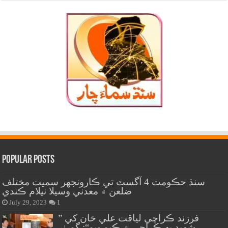
Popular Posts
سنڌ حڪومت 4 آگسٽ تي ڪارونجهر سميت مختلف
ضلعن ۾ معدني وسيلا نيلام ڪندي
July 29, 2023
1
” فرزند ڪراچي لياقت علي خان کي
شهيد به ڪراچي ۾ ڪيو ويو“: گورنر