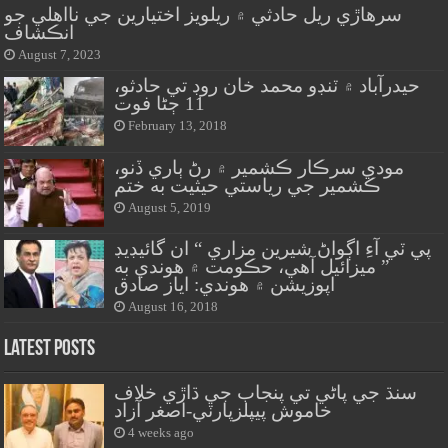
سرهاڙي ريل حادثي ۾ ريلويز اختيارين جي نااهلي جو
انڪشاف
August 7, 2023
حيدرآباد ۾ ٽنڊو محمد خان روڊ تي حادثو،
11 ڄڻا فوت
February 13, 2018
مودي سرڪار ڪشمير ۾ رڻ ٻاري ڏنو،
ڪشمير جي رياستي حيثيت به ختم
August 5, 2019
پي ٽي آءِ اڳواڻ شيرين مزاري “ ان گائيڊيڊ
” ميزائيل آهي، حڪومت ۾ هوندي به
اپوزيشن ۾ هوندي: اياز صادق
August 16, 2018
Latest Posts
سنڌ جي پاڻي تي پنجاب جي ڌاڙي خلاف
خاموش پيپلزپارٽي-اصغر آزاد
4 weeks ago