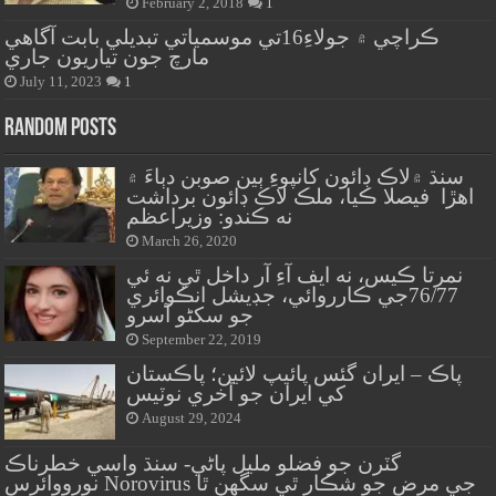
February 2, 2018
1
ڪراچي ۾ جولاءِ16تي موسمياتي تبديلي بابت آگاهي
مارچ جون تياريون جاري
July 11, 2023
1
Random Posts
سنڌ ۾لاڪ ڊائون کانپوءِ ٻين صوبن دٻاءَ ۾
اهڙا فيصلا ڪيا، ملڪ لاڪ ڊائون برداشت
نه ڪندو: وزيراعظم
March 26, 2020
نمرتا ڪيس، نه ايف آءِ آر داخل ٿي نه ئي
76/77جي ڪارروائي، جڊيشل انڪوائري
جو سکڻو آسرو
September 22, 2019
پاڪ – ايران گئس پائيپ لائين؛ پاڪستان
کي ايران جو آخري نوٽيس
August 29, 2024
گٽرن جو فضلو مليل پاڻي- سنڌ واسي خطرناڪ
نورووائرس Norovirus جي مرض جو شڪار ٿي سگهن ٿا