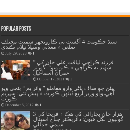
Popular Posts
سنڌ حڪومت 4 آگسٽ تي ڪارونجهر سميت مختلف
ضلعن ۾ معدني وسيلا نيلام ڪندي
July 29, 2023
1
” فرزند ڪراچي لياقت علي خان کي
شهيد به ڪراچي ۾ ڪيو ويو“: گورنر
عمران اسماعيل
October 17, 2021
1
پيئڻ جو صاف پاڻي وارو معاملو ” واٽر بم “ بڻجي ويو
آهي،وڏو وزير اربع ڏينهن ڪورٽ ۾ پيش ٿئي: سپريم
ڪورٽ
December 5, 2017
1
هزار خان بجاراڻي کي هڪ ۽ فريحا کي 3
گوليون لڳل هيون: ڊائريڪٽر جناح اسپتال
سيمي جمالي