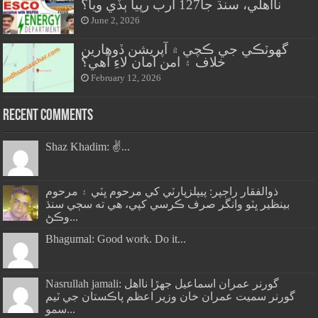
نااهلي، سنڌ جا127 ارب رپيا ٻڏي ويا؟
June 2, 2026
گهوٽڪي جي ڪچي ۾ آپريشن ڏوهارين
خلاف ۽ امن امان لاءِ آهي؟
February 12, 2026
Recent Comments
Shaz Khadim: ✌️...
ذوالفقار راڄپر: پيپلزپارٽي کي مرحوم ڀٽي ۽ مرحوم
بينظير ڀٽو وانگر صرف ڪرسي کپي، هي ته سڄي سنڌ
وڪڻ...
Bhagumal: Good work. Do it...
Nasrullah jamali: گورنر عمران اسماعيل جھڙا نااهل
گورنر سميت عمران خان وزير اعظم پاڪستان جي ٽيم
سمو...