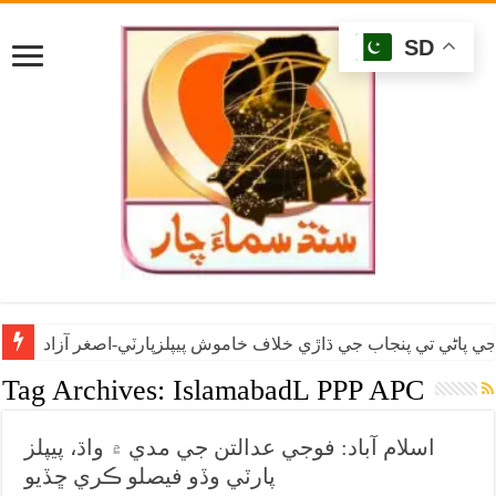
SD
ي پاڻي تي پنجاب جي ڌاڙي خلاف خاموش پيپلزپارٽي-اصغر آزاد
Tag Archives:
IslamabadL PPP APC
اسلام آباد: فوجي عدالتن جي مدي ۾ واڌ، پيپلز
پارٽي وڏو فيصلو ڪري ڇڏيو