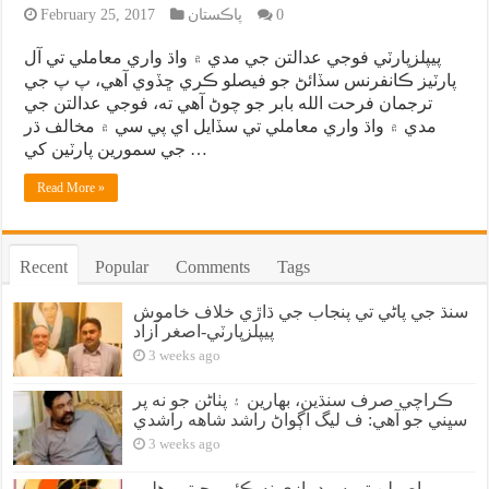
0
پاڪستان
February 25, 2017
پيپلزپارٽي فوجي عدالتن جي مدي ۾ واڌ واري معاملي تي آل
پارٽيز ڪانفرنس سڏائڻ جو فيصلو ڪري ڇڏوي آهي، پ پ جي
ترجمان فرحت الله بابر جو چوڻ آهي ته، فوجي عدالتن جي
مدي ۾ واڌ واري معاملي تي سڏايل اي پي سي ۾ مخالف ڌر
جي سمورين پارٽين کي …
Read More »
Recent
Popular
Comments
Tags
سنڌ جي پاڻي تي پنجاب جي ڌاڙي خلاف خاموش
پيپلزپارٽي-اصغر آزاد
3 weeks ago
ڪراچي صرف سنڌين، بهارين ۽ پٺاڻن جو نه پر
سڀني جو آهي: ف ليگ اڳواڻ راشد شاهه راشدي
3 weeks ago
اصولن تي سوديبازي نه ڪئي، جيترو هلي