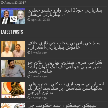
August 23, 2017
پيپلزپارٽي جو25 اپريل وارو جلسو خطري
۾، پيپلزپارٽي پريشان
April 21, 2025
Latest Posts
سنڌ جي پاڻي تي پنجاب جي ڌاڙي خلاف
خاموش پيپلزپارٽي-اصغر آزاد
3 weeks ago
ڪراچي صرف سنڌين، بهارين ۽ پٺاڻن جو
نه پر سڀني جو آهي: ف ليگ اڳواڻ راشد
شاهه راشدي
3 weeks ago
اصولن تي سوديبازي نه ڪئي، جيترو هلي
سگهياسين هلياسين، پر سنڌسماءَچار بند
نه ٿيڻ گهرجي
4 weeks ago
سيپڪو، حيسڪو ۽ سنڌ حڪومت جي