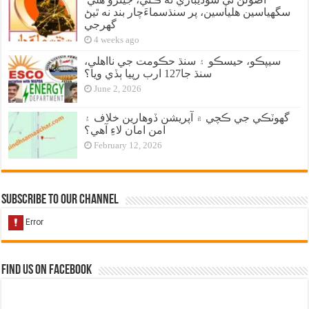
سگهياسين هلياسين، پر سنڌسماءَچار بند نه ٿيڻ
گهرجي
4 weeks ago
سيپڪو، حيسڪو ۽ سنڌ حڪومت جي نااهلي،
سنڌ جا127 ارب رپيا ٻڏي ويا؟
June 2, 2026
گهوٽڪي جي ڪچي ۾ آپريشن ڏوهارين خلاف ۽
امن امان لاءِ آهي؟
February 12, 2026
Subscribe to our Channel
Find us on Facebook