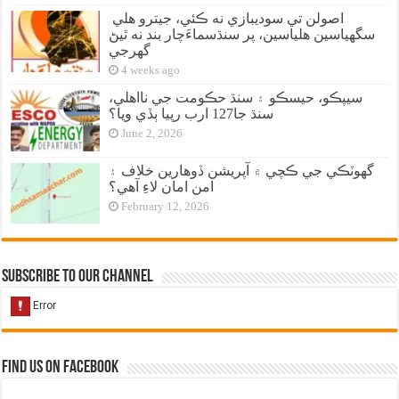
اصولن تي سوديبازي نه ڪئي، جيترو هلي
سگهياسين هلياسين، پر سنڌسماءَچار بند نه ٿيڻ
گهرجي
4 weeks ago
سيپڪو، حيسڪو ۽ سنڌ حڪومت جي نااهلي،
سنڌ جا127 ارب رپيا ٻڏي ويا؟
June 2, 2026
گهوٽڪي جي ڪچي ۾ آپريشن ڏوهارين خلاف ۽
امن امان لاءِ آهي؟
February 12, 2026
Subscribe to our Channel
Find us on Facebook