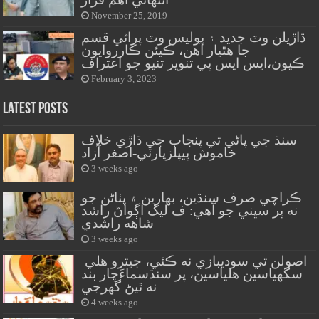
November 25, 2019
ڌاڙيلن وٽ جديد ۽ پوليس وٽ پراڻي قسم
جا هٿيار آهن، ڪيئن ڪارروايون
ڪيون،ايس ايس پي تنوير تنيو جو اعتراف
February 3, 2023
Latest Posts
سنڌ جي پاڻي تي پنجاب جي ڌاڙي خلاف
خاموش پيپلزپارٽي-اصغر آزاد
3 weeks ago
ڪراچي صرف سنڌين، بهارين ۽ پٺاڻن جو
نه پر سڀني جو آهي: ف ليگ اڳواڻ راشد
شاهه راشدي
3 weeks ago
اصولن تي سوديبازي نه ڪئي، جيترو هلي
سگهياسين هلياسين، پر سنڌسماءَچار بند
نه ٿيڻ گهرجي
4 weeks ago