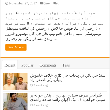
0
سنڌ
November 27, 2017
حيدرآباد( سنڌسماءَچار مانيٽرنگ ڊيسڪ) نوري
آباد ڀرسان ڪراچي کان نوشهروفيروز ويندڙ
مسافر ويگن ۽ ٽرالر ۾ ٽڪر جي نتيجي ۾ 8 مسافر فوت
۽ 5 زخمي ٿي پيا، فوتين جا لاش ۽ زخمين کي لياقت ميڊيڪل
يونيورسٽي اسپتال داخل ڪيو ويو. ڪراچي کان نوشهرو فيروز
ويندڙ مسافر ويگن تيز رفتاري …
Read More »
Recent
Popular
Comments
Tags
سنڌ جي پاڻي تي پنجاب جي ڌاڙي خلاف خاموش
پيپلزپارٽي-اصغر آزاد
3 weeks ago
ڪراچي صرف سنڌين، بهارين ۽ پٺاڻن جو نه پر
سڀني جو آهي: ف ليگ اڳواڻ راشد شاهه راشدي
3 weeks ago