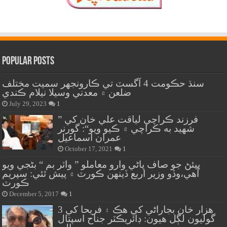
Popular Posts
سنڌ حڪومت 4 آگسٽ تي ڪارونجهر سميت مختلف
ضلعن ۾ معدني وسيلا نيلام ڪندي
July 29, 2023
1
” فرزند ڪراچي لياقت علي خان کي
شهيد به ڪراچي ۾ ڪيو ويو“: گورنر
عمران اسماعيل
October 17, 2021
1
پيئڻ جو صاف پاڻي وارو معاملو ” واٽر بم “ بڻجي ويو
آهي،وڏو وزير اربع ڏينهن ڪورٽ ۾ پيش ٿئي: سپريم
ڪورٽ
December 5, 2017
1
هزار خان بجاراڻي کي هڪ ۽ فريحا کي 3
گوليون لڳل هيون: ڊائريڪٽر جناح اسپتال