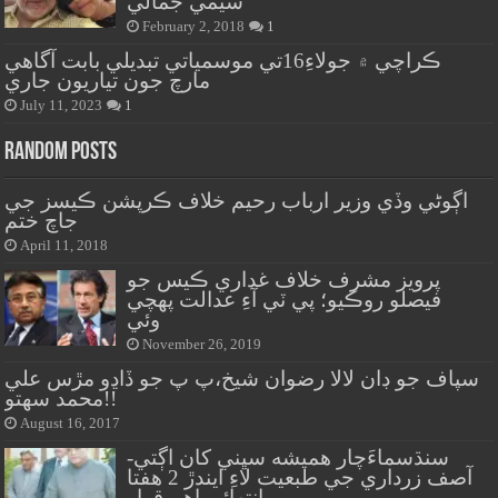
سيمي جمالي
February 2, 2018
1
ڪراچي ۾ جولاءِ16تي موسمياتي تبديلي بابت آگاهي
مارچ جون تياريون جاري
July 11, 2023
1
Random Posts
اڳوڻي وڏي وزير ارباب رحيم خلاف ڪرپشن ڪيسز جي
جاچ ختم
April 11, 2018
پرويز مشرف خلاف غداري ڪيس جو
فيصلو روڪيو؛ پي ٽي آءِ عدالت پهچي
وئي
November 26, 2019
سپاف جو ڊان لالا رضوان شيخ،پ پ جو ڏاڍو مڙس علي
محمد سهتو!!
August 16, 2017
سنڌسماءَچار هميشه سڀني کان اڳتي-
آصف زرداري جي طبعيت لاءِ ايندڙ 2 هفتا
انتهائي اهم قرار