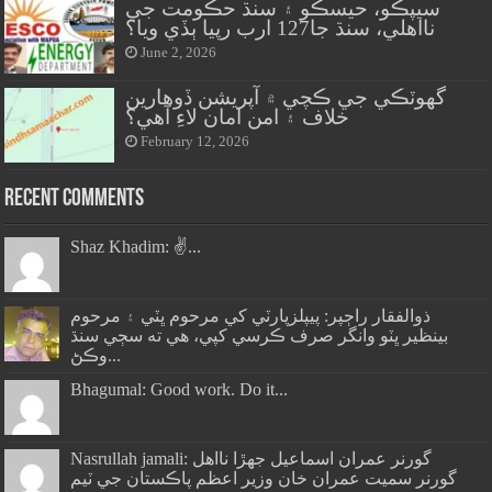
سيپڪو، حيسڪو ۽ سنڌ حڪومت جي
نااهلي، سنڌ جا127 ارب رپيا ٻڏي ويا؟
June 2, 2026
گهوٽڪي جي ڪچي ۾ آپريشن ڏوهارين
خلاف ۽ امن امان لاءِ آهي؟
February 12, 2026
Recent Comments
Shaz Khadim: ✌️...
ذوالفقار راڄپر: پيپلزپارٽي کي مرحوم ڀٽي ۽ مرحوم
بينظير ڀٽو وانگر صرف ڪرسي کپي، هي ته سڄي سنڌ
وڪڻ...
Bhagumal: Good work. Do it...
Nasrullah jamali: گورنر عمران اسماعيل جھڙا نااهل
گورنر سميت عمران خان وزير اعظم پاڪستان جي ٽيم