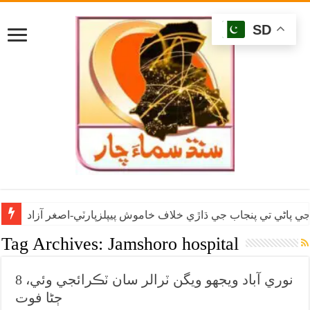
SD
ي پاڻي تي پنجاب جي ڌاڙي خلاف خاموش پيپلزپارٽي-اصغر آزاد
Tag Archives:
Jamshoro hospital
نوري آباد ويجهو ويگن ٽرالر سان ٽڪرائجي وئي، 8
ڄڻا فوت