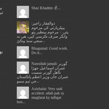
س
Shaz Khadim: ✌️...
تي
ذوالفقار راڄپر:
پيپلزپارٽي کي مرحوم
ڀٽي ۽ مرحوم بينظير ڀٽو
وانگر صرف ڪرسي کپي، هي ته
سڄي سنڌ وڪڻ...
Bhagumal: Good work.
به
Do it...
ج
Nasrullah jamali: گورنر
عمران اسماعيل جھڙا
نااهل گورنر سميت
عمران خان وزير اعظم پاڪستان
جي ٽيم سمو...
س
Azizhalai: Very said
accident .allah pak sy
mugfarat ky talbgar
hen...