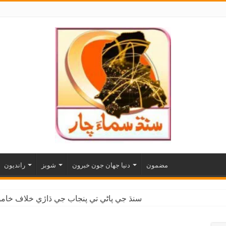
مضمون
دنيا جهان جون خبرون
شوبز
رانديون
سنڌ جي پاڻي تي پنجاب جي ڌاڙي خلاف خاموش