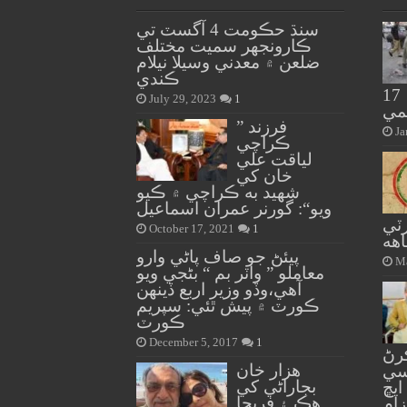
سنڌ حڪومت 4 آگسٽ تي
ڪارونجهر سميت مختلف
ضلعن ۾ معدني وسيلا نيلام
ڪندي
ڌماڪو 6 ڄڻا شهيد، 17
July 29, 2023
1
مي
” فرزند
Ja
ڪراچي
لياقت علي
خان کي
شهيد به ڪراچي ۾ ڪيو
ويو“: گورنر عمران اسماعيل
رٽي
October 17, 2021
1
هه
پيئڻ جو صاف پاڻي وارو
Ma
معاملو ” واٽر بم “ بڻجي ويو
آهي،وڏو وزير اربع ڏينهن
ڪورٽ ۾ پيش ٿئي: سپريم
ڪورٽ
December 5, 2017
1
رڻ
هزار خان
سي
بجاراڻي کي
ايڇ
هڪ ۽ فريحا
زام