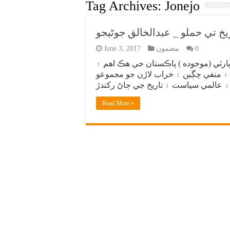
Tag Archives:
Jonejo
يخ تي حملو _ عبدالخالق جوڻيجو
0
مضمون
June 3, 2017
لزپارٽي (موجوده ) پاڪستان جي هڪ اهم ۽
ت ۽ منفي چڳين ۽ خراب لاڙن جو مجموعو
Read More »