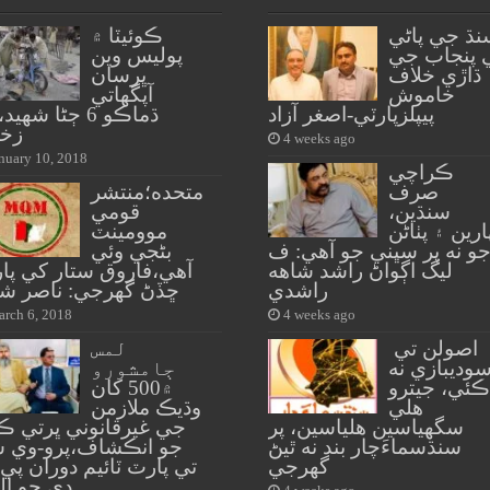
نڌ جي پاڻي
ڪوئيٽا ۾
 پنجاب جي
پوليس وين
ڌاڙي خلاف
ڀرسان
خاموش
آپگهاتي
پيپلزپارٽي-اصغر آزاد
زخ
4 weeks ago
nuary 10, 2018
ڪراچي
صرف
متحده؛منتشر
سنڌين،
قومي
ارين ۽ پٺاڻن
موومينٽ
و نه پر سڀني جو آهي: ف
بڻجي وئي
ليگ اڳواڻ راشد شاهه
آهي،فاروق ستار کي پا
راشدي
ڇڏڻ گهرجي: ناصر شا
rch 6, 2018
4 weeks ago
اصولن تي
لمس
وديبازي نه
ڄامشورو
ڪئي، جيترو
۾500 کان
هلي
وڌيڪ ملازمن
سگهياسين هلياسين، پر
جي غيرقانوني ڀرتي ڪ
سنڌسماءَچار بند نه ٿيڻ
جو انڪشاف،پرو-وي 
گهرجي
تي پارٽ ٽائيم دوران پي 
ڊي جو ال