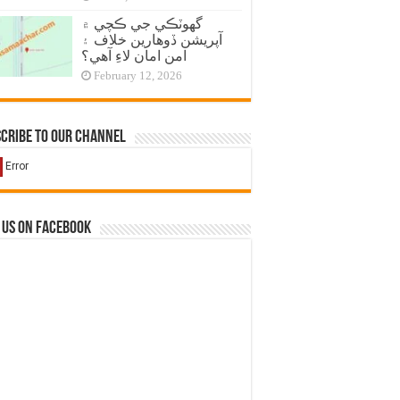
گهوٽڪي جي ڪچي ۾
آپريشن ڏوهارين خلاف ۽
امن امان لاءِ آهي؟
February 12, 2026
cribe to our Channel
 us on Facebook