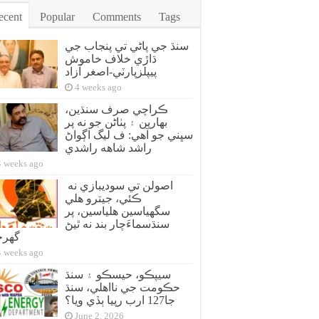
ecent
Popular
Comments
Tags
سنڌ جي پاڻي تي پنجاب جي
ڌاڙي خلاف خاموش
پيپلزپارٽي-اصغر آزاد
4 weeks ago
ڪراچي صرف سنڌين،
بهارين ۽ پٺاڻن جو نه پر
سڀني جو آهي: ف ليگ اڳواڻ
راشد شاهه راشدي
4 weeks ago
اصولن تي سوديبازي نه
ڪئي، جيترو هلي
سگهياسين هلياسين، پر
سنڌسماءَچار بند نه ٿيڻ
گهر
4 weeks ago
سيپڪو، حيسڪو ۽ سنڌ
حڪومت جي نااهلي، سنڌ
جا127 ارب رپيا ٻڏي ويا؟
June 2, 2026