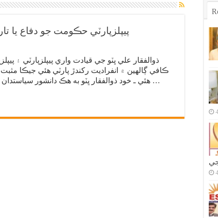
R
پيپلزپارٽي حڪومت جو دفاع يا تار
ذوالفقار علي ڀٽو جي قيادت واري پيپلزپارٽي ۽ پيپ
ڪافي ڳالهين ۾ انفراديت رکندڙ پارٽي هئي جيڪا مثب
هئي ـ خود ذوالفقار ڀٽو به هڪ دانشور سياستدان ۽ عالمي سياست ۽ تاريخ جي ڄاڻ رکندڙ …
جي