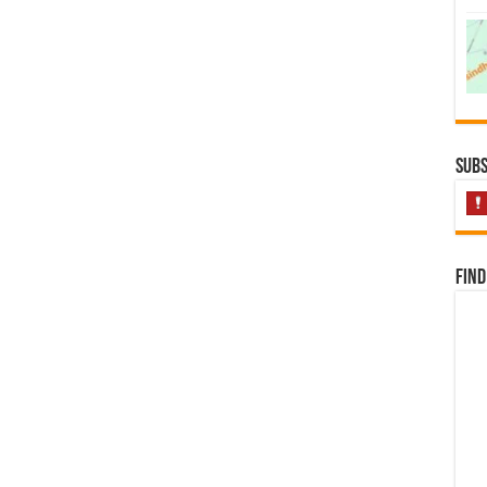
Subs
Find