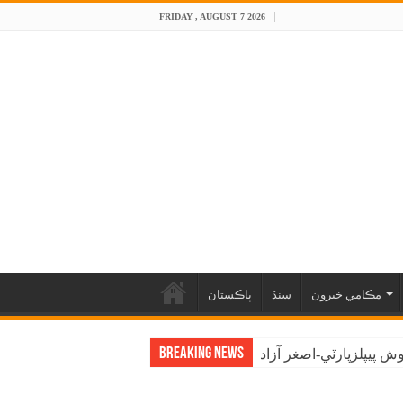
FRIDAY , AUGUST 7 2026
مڪامي خبرون
سنڌ
پاڪستان
Breaking News
 پيپلزپارٽي-اصغر آزاد