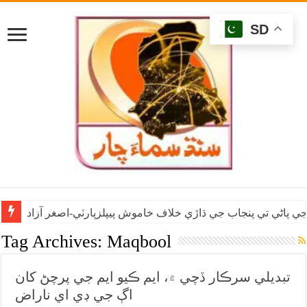
SD
ي پاڻي تي پنجاب جي ڌاڙي خلاف خاموش پيپلزپارٽي-اصغر آزاد
Tag Archives:
Maqbool
تبديلي سرڪار ڏچي ۾، ايم ڪيو ايم جي پرچڻ کان
اڳ جي ڊي اي ناراض