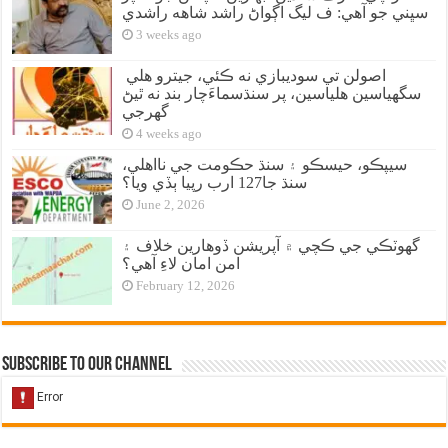
سڀني جو آهي: ف ليگ اڳواڻ راشد شاهه راشدي
3 weeks ago
اصولن تي سوديبازي نه ڪئي، جيترو هلي
سگهياسين هلياسين، پر سنڌسماءَچار بند نه ٿيڻ
گهرجي
4 weeks ago
سيپڪو، حيسڪو ۽ سنڌ حڪومت جي نااهلي،
سنڌ جا127 ارب رپيا ٻڏي ويا؟
June 2, 2026
گهوٽڪي جي ڪچي ۾ آپريشن ڏوهارين خلاف ۽
امن امان لاءِ آهي؟
February 12, 2026
Subscribe to our Channel