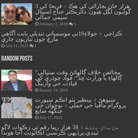
هزار خان بجاراڻي کي هڪ ۽ فريحا کي 3
گوليون لڳل هيون: ڊائريڪٽر جناح اسپتال
سيمي جمالي
February 2, 2018
1
ڪراچي ۾ جولاءِ16تي موسمياتي تبديلي بابت آگاهي
مارچ جون تياريون جاري
July 11, 2023
1
Random Posts
”مخالفن خلاف ڳالهائڻ وقت سنڀالي
ڳالهاءِ يا وزارت ڇڏ“: فواد چوڌري کي
قيادت جي وارننگ
January 19, 2019
سيوهڻ ۾ بينظير ڀٽو انڪم سپورٽ
پروگرام مافيا جي حملي ۾ نوجوان جي
ڄنگهه ضايع
July 17, 2023
هن سال بئنڪ ۾ 38 هزار رپيا رقم تي زڪوات لاڳو
ٿيندي،پرڏيهي ڪرنسي اڪائونٽ آجا هوندا