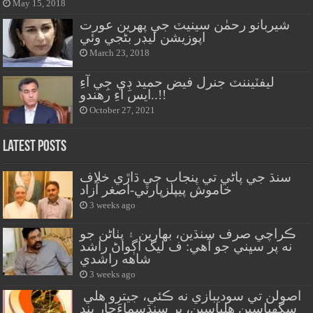
May 15, 2018
شيربانو رحمٰن سينيٽ جي پهرين عورت
اپوزيشن ليڊر بڻجي وئي
March 23, 2018
ليفٽيننٽ جنرل فيض حميد ڊِي جِي آءِ
ايس آءِ رهندو..!!
October 27, 2021
Latest Posts
سنڌ جي پاڻي تي پنجاب جي ڌاڙي خلاف
خاموش پيپلزپارٽي-اصغر آزاد
3 weeks ago
ڪراچي صرف سنڌين، بهارين ۽ پٺاڻن جو
نه پر سڀني جو آهي: ف ليگ اڳواڻ راشد
شاهه راشدي
3 weeks ago
اصولن تي سوديبازي نه ڪئي، جيترو هلي
سگهياسين هلياسين، پر سنڌسماءَچار بند