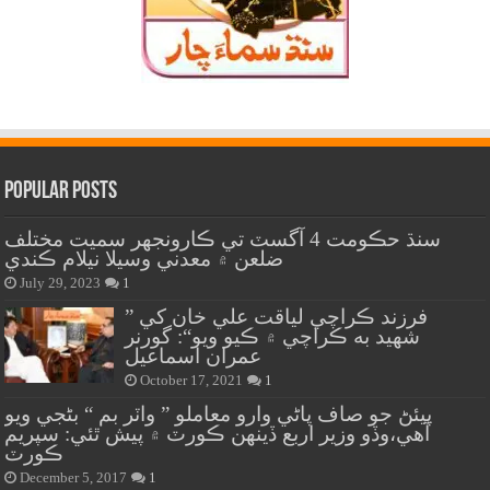
Popular Posts
سنڌ حڪومت 4 آگسٽ تي ڪارونجهر سميت مختلف
ضلعن ۾ معدني وسيلا نيلام ڪندي
July 29, 2023
1
” فرزند ڪراچي لياقت علي خان کي
شهيد به ڪراچي ۾ ڪيو ويو“: گورنر
عمران اسماعيل
October 17, 2021
1
پيئڻ جو صاف پاڻي وارو معاملو ” واٽر بم “ بڻجي ويو
آهي،وڏو وزير اربع ڏينهن ڪورٽ ۾ پيش ٿئي: سپريم
ڪورٽ
December 5, 2017
1