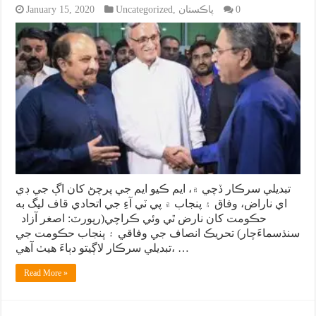
0
پاڪستان
,
Uncategorized
January 15, 2020
تبديلي سرڪار ڏچي ۾، ايم ڪيو ايم جي پرچڻ کان اڳ جي ڊي
اي ناراض، وفاق ۽ پنجاب ۾ پي ٽي آءِ جي اتحادي قاف ليگ به
حڪومت کان نارض ٿي وئي ڪراچي(رپورٽ: اصغر آزاد
سنڌسماءَچار) تحريڪ انصاف جي وفاقي ۽ پنجاب حڪومت جي
تبديلي سرڪار لاڳيتو دٻاءَ هيٺ آهي، …
Read More »