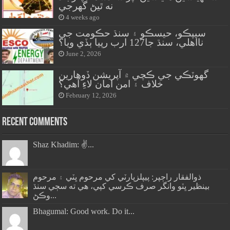
نه ٿيڻ گهرجي
4 weeks ago
سيپڪو، حيسڪو ۽ سنڌ حڪومت جي
نااهلي، سنڌ جا127 ارب رپيا ٻڏي ويا؟
June 2, 2026
گهوٽڪي جي ڪچي ۾ آپريشن ڏوهارين
خلاف ۽ امن امان لاءِ آهي؟
February 12, 2026
Recent Comments
Shaz Khadim: ✌️...
ذوالفقار راڄپر: پيپلزپارٽي کي مرحوم ڀٽي ۽ مرحوم
بينظير ڀٽو وانگر صرف ڪرسي کپي، هي ته سڄي سنڌ
وڪڻ...
Bhagumal: Good work. Do it...