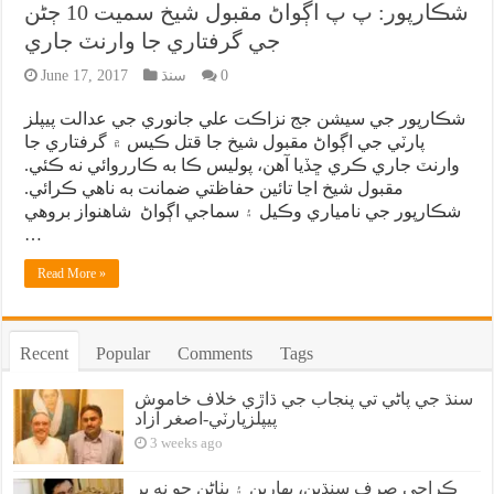
شڪارپور: پ پ اڳواڻ مقبول شيخ سميت 10 ڄڻن
جي گرفتاري جا وارنٽ جاري
0
سنڌ
June 17, 2017
شڪارپور جي سيشن جج نزاڪت علي جانوري جي عدالت پيپلز
پارٽي جي اڳواڻ مقبول شيخ جا قتل ڪيس ۾ گرفتاري جا
وارنٽ جاري ڪري ڇڏيا آهن، پوليس ڪا به ڪارروائي نه ڪئي.
مقبول شيخ اڃا تائين حفاظتي ضمانت به ناهي ڪرائي.
شڪارپور جي نامياري وڪيل ۽ سماجي اڳواڻ شاهنواز بروهي
…
Read More »
Recent
Popular
Comments
Tags
سنڌ جي پاڻي تي پنجاب جي ڌاڙي خلاف خاموش
پيپلزپارٽي-اصغر آزاد
3 weeks ago
ڪراچي صرف سنڌين، بهارين ۽ پٺاڻن جو نه پر