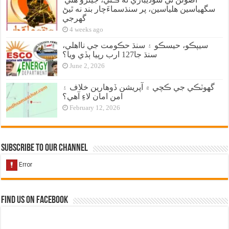
سگهياسين هلياسين، پر سنڌسماءَچار بند نه ٿيڻ
گهرجي
4 weeks ago
سيپڪو، حيسڪو ۽ سنڌ حڪومت جي نااهلي،
سنڌ جا127 ارب رپيا ٻڏي ويا؟
June 2, 2026
گهوٽڪي جي ڪچي ۾ آپريشن ڏوهارين خلاف ۽
امن امان لاءِ آهي؟
February 12, 2026
Subscribe to our Channel
Find us on Facebook