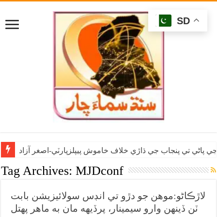
SD
ي پاڻي تي پنجاب جي ڌاڙي خلاف خاموش پيپلزپارٽي-اصغر آزاد
Tag Archives:
MJDconf
لاڙڪاڻو:موهن جو دڙو تي انڊس سولائيزيشن بابت
ٽن ڏينهن وارو سيمينار، پرڏيهه مان به ماهر پهتل