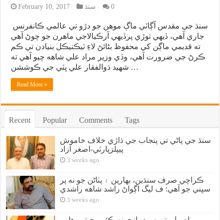
0
سنڌ
February 10, 2017
سنڌ جي مقدس آڳاٽي ماڳ موهن جو دڙو تي عالمي ڪانفرنس
جاري آهي، ڏيهي توڙي پرڏيهي آرڪيالاجي ماهرن جو چوڻ آهي
ته قديمي ماڳن کي محفوظ بڻائڻ لاءِ ٽيڪنيڪل بنيادن تي ڪم
ڪرڻ جي ضرورت آهي، وڏي وزير مراد علي شاهه چيو آهي ته
شهيد ذوالفقار علي ڀٽي جي ڪوششن …
Read More »
Recent
Popular
Comments
Tags
سنڌ جي پاڻي تي پنجاب جي ڌاڙي خلاف خاموش
پيپلزپارٽي-اصغر آزاد
3 weeks ago
ڪراچي صرف سنڌين، بهارين ۽ پٺاڻن جو نه پر
سڀني جو آهي: ف ليگ اڳواڻ راشد شاهه راشدي
3 weeks ago
اصولن تي سوديبازي نه ڪئي، جيترو هلي