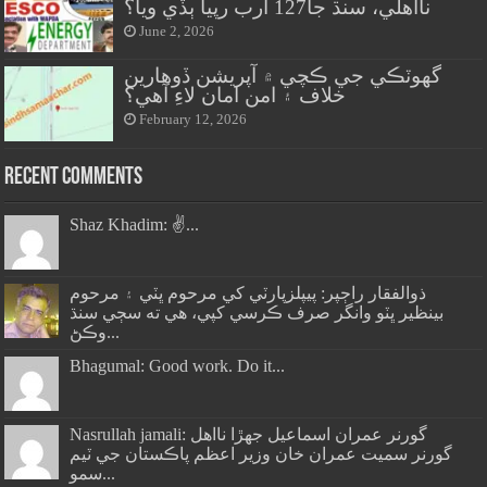
نااهلي، سنڌ جا127 ارب رپيا ٻڏي ويا؟
June 2, 2026
گهوٽڪي جي ڪچي ۾ آپريشن ڏوهارين
خلاف ۽ امن امان لاءِ آهي؟
February 12, 2026
Recent Comments
Shaz Khadim: ✌️...
ذوالفقار راڄپر: پيپلزپارٽي کي مرحوم ڀٽي ۽ مرحوم
بينظير ڀٽو وانگر صرف ڪرسي کپي، هي ته سڄي سنڌ
وڪڻ...
Bhagumal: Good work. Do it...
Nasrullah jamali: گورنر عمران اسماعيل جھڙا نااهل
گورنر سميت عمران خان وزير اعظم پاڪستان جي ٽيم
سمو...