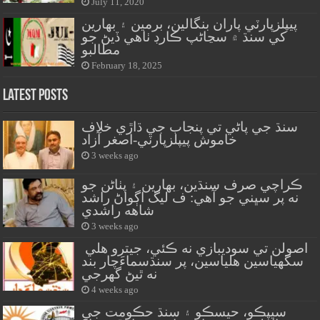
July 11, 2020
پيپلزپارٽي پاران بنگالين، برمين ۽ بهارين
کي سنڌ ۾ سڃاڻپ ڪارڊ ٺاهي ڏيڻ جو
مطالبو
February 18, 2025
Latest Posts
سنڌ جي پاڻي تي پنجاب جي ڌاڙي خلاف
خاموش پيپلزپارٽي-اصغر آزاد
3 weeks ago
ڪراچي صرف سنڌين، بهارين ۽ پٺاڻن جو
نه پر سڀني جو آهي: ف ليگ اڳواڻ راشد
شاهه راشدي
3 weeks ago
اصولن تي سوديبازي نه ڪئي، جيترو هلي
سگهياسين هلياسين، پر سنڌسماءَچار بند
نه ٿيڻ گهرجي
4 weeks ago
سيپڪو، حيسڪو ۽ سنڌ حڪومت جي