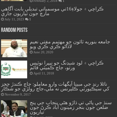
February 2, 2018
1
ڪراچي ۾ جولاءِ16تي موسمياتي تبديلي بابت آگاهي
مارچ جون تياريون جاري
July 11, 2023
1
Random Posts
جامعه بنوريه ٽائون جو مهتمم مفتي نعيم
لاڏاڻو ڪري ڪري ويو
June 20, 2020
ڪراچي ۾ لوڊ شيڊنگ جو نيپرا نوٽيس
ورتو، جاچ ڪميٽي قائم
April 11, 2018
نائلا رند جي مبينا آپگهات وارو معاملو: جاچ ڪندڙ ججز
کي سيڪيورٽي ڪليرنس نه ملي،جاچ رولڙي جو شڪار
November 9, 2017
سنڌ جي پاڻي تي ڌاڙو هڻي پنجاب جي پنج
ضلعن جون بنجر زمينون آباد ڪرڻ جون
تياريون