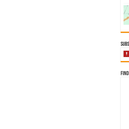
Subs
Find