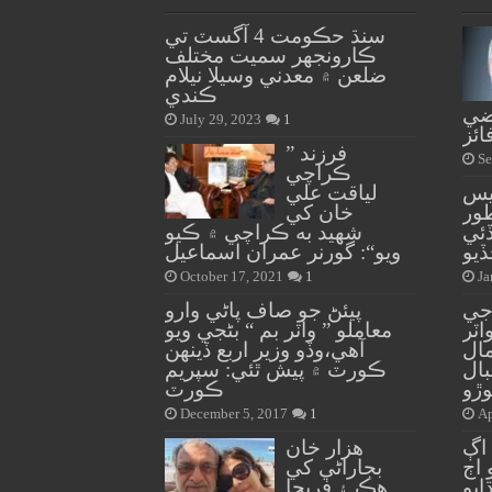
سنڌ حڪومت 4 آگسٽ تي
ڪارونجهر سميت مختلف
ضلعن ۾ معدني وسيلا نيلام
ڪندي
ضي
July 29, 2023
1
ائز
” فرزند
Se
ڪراچي
يس
لياقت علي
طور
خان کي
ئي
شهيد به ڪراچي ۾ ڪيو
يو
ويو“: گورنر عمران اسماعيل
October 17, 2021
1
Ja
جي
پيئڻ جو صاف پاڻي وارو
ٽر
معاملو ” واٽر بم “ بڻجي ويو
ال
آهي،وڏو وزير اربع ڏينهن
ال
ڪورٽ ۾ پيش ٿئي: سپريم
ڙو
ڪورٽ
December 5, 2017
1
Ap
 ڏينهن اڳ
هزار خان
اڄ
بجاراڻي کي
 ٻڌايو
هڪ ۽ فريحا