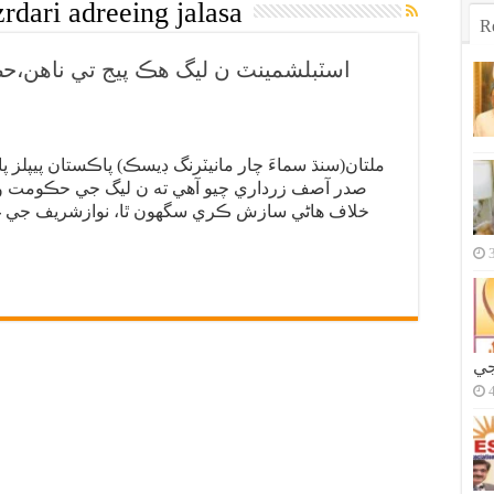
rdari adreeing jalasa
R
اسٽبلشمينٽ ن ليگ هڪ پيج تي ناهن
ملتان(سنڌ سماءَ چار مانيٽرنگ ڊيسڪ) پاڪستان پيپلز پا
صدر آصف زرداري چيو آهي ته ن ليگ جي حڪومت و
خلاف هاڻي سازش ڪري سگهون ٿا، نوازشريف جي غل
جي