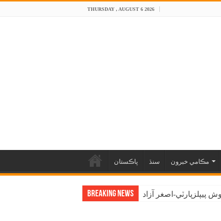
THURSDAY , AUGUST 6 2026
مڪامي خبرون
سنڌ
پاڪستان
Breaking News
 پيپلزپارٽي-اصغر آزاد