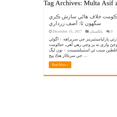
Tag Archives:
Multa Asif z
،حڪومت خلاف هاڻي سازش ڪري
سگهون ٿا: آصف زرداري
0
پاڪستان
December 16, 2017
رٽي پارليامينٽيرينز جي سربراهه ۽ اڳوڻي
ڃڻ واري نه پر وڃي رهي آهي، حڪومت
طين سبب ئي اسٽيبلشمينٽ ۽ نون ليگ
جي سرڪار هڪ پيج …
Read More »