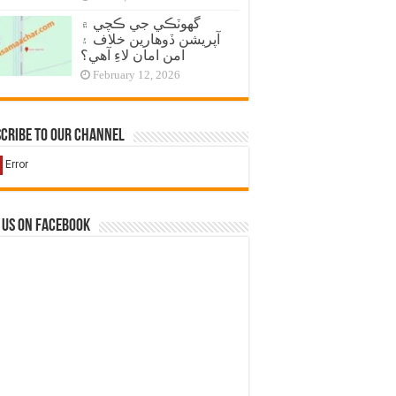
گهوٽڪي جي ڪچي ۾
آپريشن ڏوهارين خلاف ۽
امن امان لاءِ آهي؟
February 12, 2026
cribe to our Channel
 us on Facebook