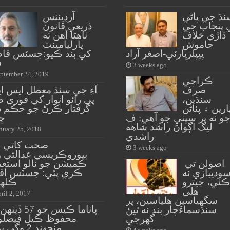
نڌ جي پاڻي
آرڊيننس
 پنجاب جي
ذريعي قانون
ڌاڙي خلاف
ٺاهڻا آهن ته
خاموش
پارليامينٽ
پيپلزپارٽي-اصغر آزاد
کي بند ڪيو:جسٽس قا
ف
3 weeks ago
ptember 24, 2019
ڪراچي
صرف
آءِ جي سنڌ معطل ايس ا
سنڌين،
پي رائو انوار کي فوري 
ارين ۽ پٺاڻن
گرفتار ڪرڻ جو حڪم ڏ
و نه پر سڀني جو آهي: ف
ڇڏ
ليگ اڳواڻ راشد شاهه
nuary 25, 2018
راشدي
صحت کاتي 
3 weeks ago
بيوروڪريسي عدالتي وا
اصولن تي
ڪميشن جو نالو استعم
وديبازي نه
ڪري پئي: جسٽس اقب
ڪئي، جيترو
ڪلهو
هلي
ril 2, 2017
سگهياسين هلياسين، پر
پاناما ڪيس جو 57
سنڌسماءَچار بند نه ٿيڻ
محفوظ ڪيل فيصلو 
گهرجي
منجهند 2 وڳي