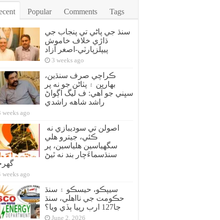
ecent
Popular
Comments
Tags
سنڌ جي پاڻي تي پنجاب جي
ڌاڙي خلاف خاموش
پيپلزپارٽي-اصغر آزاد
3 weeks ago
ڪراچي صرف سنڌين،
بهارين ۽ پٺاڻن جو نه پر
سڀني جو آهي: ف ليگ اڳواڻ
راشد شاهه راشدي
3 weeks ago
اصولن تي سوديبازي نه
ڪئي، جيترو هلي
سگهياسين هلياسين، پر
سنڌسماءَچار بند نه ٿيڻ
گهر
4 weeks ago
سيپڪو، حيسڪو ۽ سنڌ
حڪومت جي نااهلي، سنڌ
جا127 ارب رپيا ٻڏي ويا؟
June 2, 2026