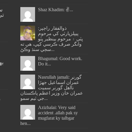
س
Shaz Khadim: ✌️...
تي
ذوالفقار راڄپر:
پيپلزپارٽي کي مرحوم
ڀٽي ۽ مرحوم بينظير ڀٽو
وانگر صرف ڪرسي کپي، هي ته
سڄي سنڌ وڪڻ...
Bhagumal: Good work.
به
Do it...
ج
Nasrullah jamali: گورنر
عمران اسماعيل جھڙا
نااهل گورنر سميت
عمران خان وزير اعظم پاڪستان
جي ٽيم سمو...
س
Azizhalai: Very said
accident .allah pak sy
mugfarat ky talbgar
hen...