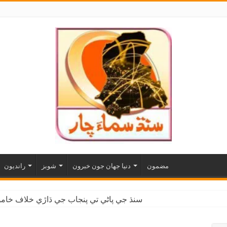
مضمون
دنيا جهان جون خبرون
شوبز
رانديون
سنڌ جي پاڻي تي پنجاب جي ڌاڙي خلاف خاموش