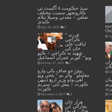
سنڌ حڪومت 4 آگسٽ تي
ڪارونجهر سميت مختلف
ضلعن ۾ معدني وسيلا نيلام
ڪندي
eas
July 29, 2023
1
Ord
” فرزند
Ap
ڪراچي
لياقت علي
خان کي
شهيد به ڪراچي ۾ ڪيو
ويو“: گورنر عمران اسماعيل
ران
October 17, 2021
1
ان
پيئڻ جو صاف پاڻي وارو
Fe
معاملو ” واٽر بم “ بڻجي ويو
ان
آهي،وڏو وزير اربع ڏينهن
ريم
ڪورٽ ۾ پيش ٿئي: سپريم
ٽ
ڪورٽ
December 5, 2017
1
Ju
هزار خان
بجاراڻي کي
هڪ ۽ فريحا