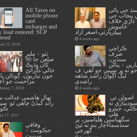
نڌ جي پاڻي
All Taxes on
 پنجاب جي
mobile phone
ڌاڙي خلاف
card
خاموش
recharges and
پيپلزپارٽي-اصغر آزاد
y load restored: SCP
ered
4 weeks ago
ril 25, 2019
ڪراچي
صرف
ٺٽو ۽ ملير
سنڌين،
ضلعن جا 90
ارين ۽ پٺاڻن
کان وڌيڪ
و نه پر سڀني جو آهي: ف
خالي ڪرائڻ
ليگ اڳواڻ راشد شاهه
جون تياريون، ڳوٺاڻن پا
راشدي
مزاحمت جو اعل
bruary 7, 2018
4 weeks ago
اصولن تي
نهال هاشمي عدالت س
وديبازي نه
راند کيڏڻ چاهي ٿو: سپ
ڪئي، جيترو
ڪور
هلي
ne 17, 2017
سگهياسين هلياسين، پر
وفاقي
سنڌسماءَچار بند نه ٿيڻ
حڪومت ۽
گهرجي
سينيٽ