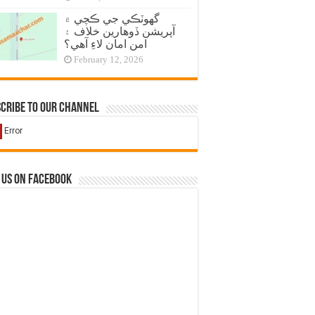
گهوٽڪي جي ڪچي ۾
آپريشن ڏوهارين خلاف ۽
امن امان لاءِ آهي؟
February 12, 2026
cribe to our Channel
 us on Facebook