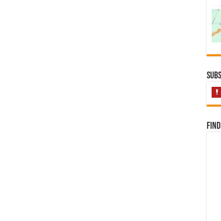
Subs
Find