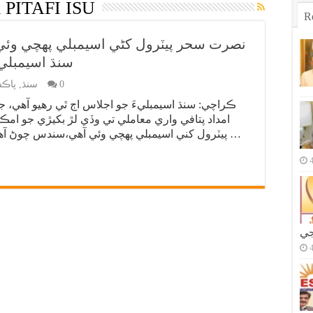
PITAFI ISU
R
سنڌ اسيمبلي 
0
سنڌ
,
پاڪس
ڪراچي: سنڌ اسيمبليءَ جو اجلاس اڄ ٿي رهيو آهي، ج
امداد پتافي واري معاملي تي وڏي لڙ بکيڙي جو ام
پيٽرول کني اسيمبلي پهچي وئي آهي،سندس چوڻ آهي ته جيڪڏهن امداد پتافي جي ايم پي اي …
جي