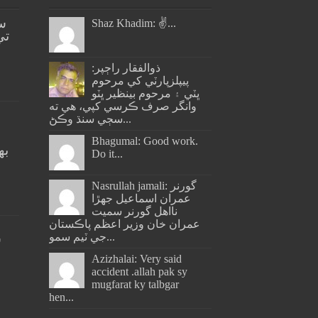
س
Shaz Khadim: ✌️...
تي
ذوالفقار راڄپر:
پيپلزپارٽي کي مرحوم
ڀٽي ۽ مرحوم بينظير ڀٽو
وانگر صرف ڪرسي کپي، هي ته
سڄي سنڌ وڪڻ...
Bhagumal: Good work.
به
Do it...
ج
Nasrullah jamali: گورنر
عمران اسماعيل جھڙا
نااهل گورنر سميت
عمران خان وزير اعظم پاڪستان
جي ٽيم سمو...
س
Azizhalai: Very said
accident .allah pak sy
mugfarat ky talbgar
hen...