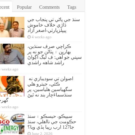
ecent
Popular
Comments
Tags
سنڌ جي پاڻي تي پنجاب جي
ڌاڙي خلاف خاموش
پيپلزپارٽي-اصغر آزاد
4 weeks ago
ڪراچي صرف سنڌين،
بهارين ۽ پٺاڻن جو نه پر
سڀني جو آهي: ف ليگ اڳواڻ
راشد شاهه راشدي
4 weeks ago
اصولن تي سوديبازي نه
ڪئي، جيترو هلي
سگهياسين هلياسين، پر
سنڌسماءَچار بند نه ٿيڻ
گهر
4 weeks ago
سيپڪو، حيسڪو ۽ سنڌ
حڪومت جي نااهلي، سنڌ
جا127 ارب رپيا ٻڏي ويا؟
June 2, 2026