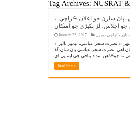
Tag Archives:
NUSRAT & 
، نصرت سحر پيٽرول کڻي اسيمبلي پهچي وئي، پاڻ ساڙڻ جو اعلان ڪراچي:
جو اجلاس، لڙ بکيڙي جو امڪان
تان
,
ڪراچي ڊويزن
January 23, 2017
نهن ۾ نصرت سحر عباسي، تيمور ٽالپر ۽
ڪان آهي. نصرت سحر عباسي پاڻ سان گڏ
Read More »