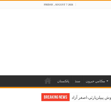
FRIDAY , AUGUST 7 2026
مڪامي خبرون
سنڌ
پاڪستان
Breaking News
 پيپلزپارٽي-اصغر آزاد