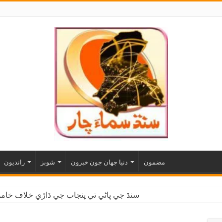
مضمون
دنيا جهان جون خبرون
شوبز
رانديون
سنڌ جي پاڻي تي پنجاب جي ڌاڙي خلاف خاموش