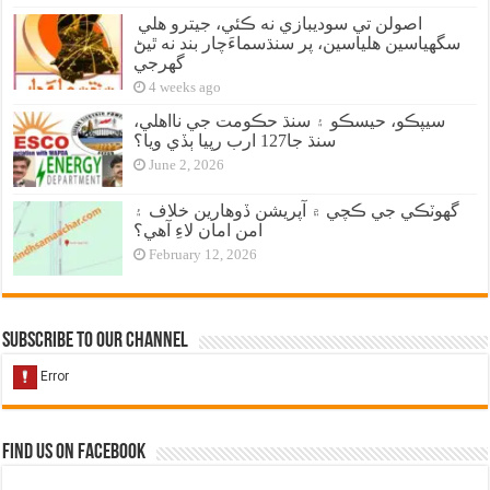
اصولن تي سوديبازي نه ڪئي، جيترو هلي
سگهياسين هلياسين، پر سنڌسماءَچار بند نه ٿيڻ
گهرجي
4 weeks ago
سيپڪو، حيسڪو ۽ سنڌ حڪومت جي نااهلي،
سنڌ جا127 ارب رپيا ٻڏي ويا؟
June 2, 2026
گهوٽڪي جي ڪچي ۾ آپريشن ڏوهارين خلاف ۽
امن امان لاءِ آهي؟
February 12, 2026
Subscribe to our Channel
Find us on Facebook