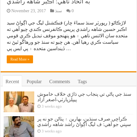
به اتحاد ناهي: اڪبر شاهه راشدي
0
سنڌ
November 23, 2017
لاڙڪاڻو ( رپورٽر سنڌ سماءَ چار) فنڪشنل ليگ جي اڳواڻ سيد
اڪبر حسين شاهه راشدي پريس ڪانفرنس ڪندي چيو آهي ته
متحده سان الائنس ناهي ۽ هو پنهنجو موقف تبديل ڪري قومي
سياست ڪري رهيا آهن. هن چيو ته سنڌ جو ورهاڱو ٿيڻ نه
ڏينداسين متحده ۽ پي ايس پي …
Read More »
Recent
Popular
Comments
Tags
سنڌ جي پاڻي تي پنجاب جي ڌاڙي خلاف خاموش
پيپلزپارٽي-اصغر آزاد
3 weeks ago
ڪراچي صرف سنڌين، بهارين ۽ پٺاڻن جو نه پر
سڀني جو آهي: ف ليگ اڳواڻ راشد شاهه راشدي
3 weeks ago