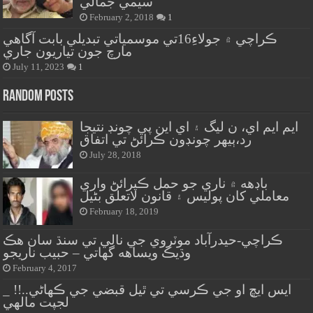
سيمي جمالي
February 2, 2018
1
ڪراچي ۾ جولاءِ16تي موسمياتي تبديلي بابت آگاهي
مارچ جون تياريون جاري
July 11, 2023
1
Random Posts
ايم ايم اي، ن ليگ ۽ اي اين پي چونڊ نتيجا
رد،ٻيهر چونڊون ڪرائڻ تي اتفاق
July 28, 2018
باڊهه ۾ ناري جو حمل ڪيرائڻ واري
معاملي کان پوليس ۽ قانون لاتعلق بڻيل
February 18, 2019
ڪراچي-حيدرآباد موٽروي جي نالي تي سنڌ سان هڪ
وڌيڪ ويساهه گهاتي – حبيب ناريجو
February 4, 2017
ايس ايڇ او جي ڪرسي تي ٿيل قبضي جي ڪهاڻي..!! _
لجپت مالهي