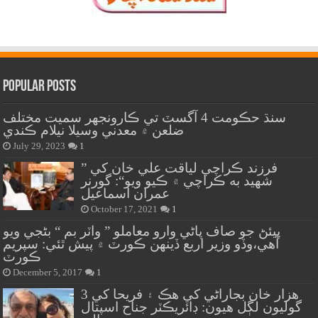
Popular Posts
سنڌ حڪومت 4 آگسٽ تي ڪارونجهر سميت مختلف
ضلعن ۾ معدني وسيلا نيلام ڪندي
July 29, 2023
1
” فرزند ڪراچي لياقت علي خان کي
شهيد به ڪراچي ۾ ڪيو ويو“: گورنر
عمران اسماعيل
October 17, 2021
1
پيئڻ جو صاف پاڻي وارو معاملو ” واٽر بم “ بڻجي ويو
آهي،وڏو وزير اربع ڏينهن ڪورٽ ۾ پيش ٿئي: سپريم
ڪورٽ
December 5, 2017
1
هزار خان بجاراڻي کي هڪ ۽ فريحا کي 3
گوليون لڳل هيون: ڊائريڪٽر جناح اسپتال