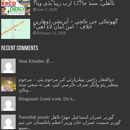
نااهلي، سنڌ جا127 ارب رپيا ٻڏي ويا؟
June 2, 2026
گهوٽڪي جي ڪچي ۾ آپريشن ڏوهارين
خلاف ۽ امن امان لاءِ آهي؟
February 12, 2026
Recent Comments
Shaz Khadim: ✌️...
ذوالفقار راڄپر: پيپلزپارٽي کي مرحوم ڀٽي ۽ مرحوم
بينظير ڀٽو وانگر صرف ڪرسي کپي، هي ته سڄي سنڌ
وڪڻ...
Bhagumal: Good work. Do it...
Nasrullah jamali: گورنر عمران اسماعيل جھڙا نااهل
گورنر سميت عمران خان وزير اعظم پاڪستان جي ٽيم
سمو...