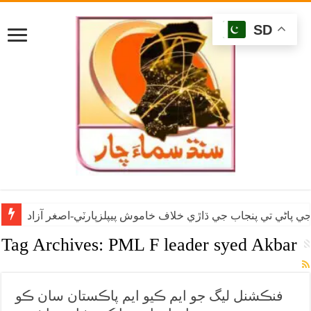
SD
ي پاڻي تي پنجاب جي ڌاڙي خلاف خاموش پيپلزپارٽي-اصغر آزاد
Tag Archives:
PML F leader syed Akbar
فنڪشنل ليگ جو ايم ڪيو ايم پاڪستان سان ڪو