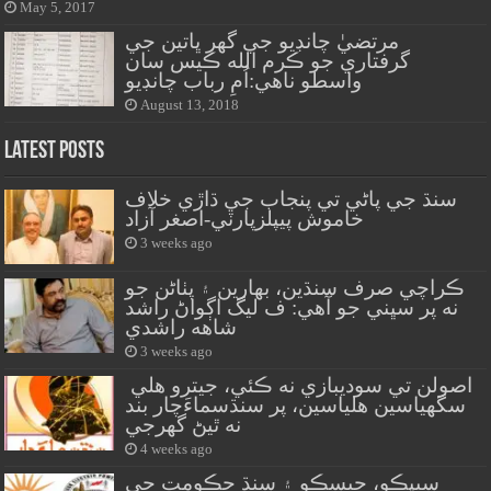
May 5, 2017
مرتضيٰ چانڊيو جي گهر ڀاتين جي
گرفتاري جو ڪرم الله ڪيس سان
واسطو ناهي:اُمِ رباب چانڊيو
August 13, 2018
Latest Posts
سنڌ جي پاڻي تي پنجاب جي ڌاڙي خلاف
خاموش پيپلزپارٽي-اصغر آزاد
3 weeks ago
ڪراچي صرف سنڌين، بهارين ۽ پٺاڻن جو
نه پر سڀني جو آهي: ف ليگ اڳواڻ راشد
شاهه راشدي
3 weeks ago
اصولن تي سوديبازي نه ڪئي، جيترو هلي
سگهياسين هلياسين، پر سنڌسماءَچار بند
نه ٿيڻ گهرجي
4 weeks ago
سيپڪو، حيسڪو ۽ سنڌ حڪومت جي