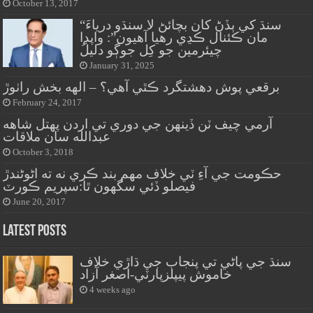
October 13, 2017
“سنڌ کي ٻڏڻ کان بچائڻ لا سنڌو درياءَ
مان ڪئنال ڪڍي رهيا آهيون”: واپڊا
چيئرمين جو کِل جوڳو دليلُ
January 31, 2025
برقعي پوش دهشتگرد ڪٿي آهي؟ – الهه بخش راٺوڙ
February 24, 2017
آرمي چيف ٽن ڏينهن جي دوري تي اردن پهتل شاهه
عبدالله سان ملاقات
October 3, 2018
حڪومت جي آءِ ٽي خلاف مهم بند ڪري نه ته اڻوڻندڙ
فيصلو ڏئي سگهون ٿا:سپريم ڪورٽ
June 20, 2017
Latest Posts
سنڌ جي پاڻي تي پنجاب جي ڌاڙي خلاف
خاموش پيپلزپارٽي-اصغر آزاد
4 weeks ago