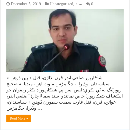
0
سنڌ
,
Uncategorized
December 5, 2019
شڪارپور ضلعي اندر ڦرن، ڌاڙن، قتل ۽ ٻين ڏوهن ۾
سياستدان، وڏيرا ۽ چڱامڙس ملوث آهن، ميڊيا به صحيح
رپورٽنگ نه ٿي ڪري: ايس ايس پي شڪارپور ڊاڪٽر رضوان جو
انڪشاف شڪارپور( خاص نمائندو سنڌ سماءَ چار) ”ضلعي اندر،
اغوائن، ڦرن، قتل غارت سميت سمورن ڏوهن ۾ سياستدان،
وڏيرا، چڱامڙس …
Read More »