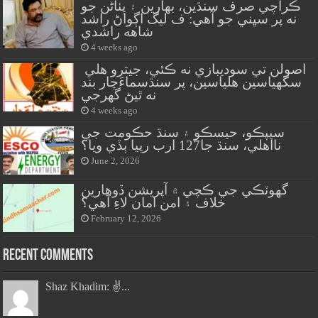
ڪراچي صرف سنڌين، بهارين ۽ پٺاڻن جو
نه پر سڀني جو آهي: ف ليگ اڳواڻ راشد
شاهه راشدي
4 weeks ago
اصولن تي سوديبازي نه ڪئي، جيترو هلي
سگهياسين هلياسين، پر سنڌسماءَچار بند
نه ٿيڻ گهرجي
4 weeks ago
سيپڪو، حيسڪو ۽ سنڌ حڪومت جي
نااهلي، سنڌ جا127 ارب رپيا ٻڏي ويا؟
June 2, 2026
گهوٽڪي جي ڪچي ۾ آپريشن ڏوهارين
خلاف ۽ امن امان لاءِ آهي؟
February 12, 2026
Recent Comments
Shaz Khadim: ✌️...