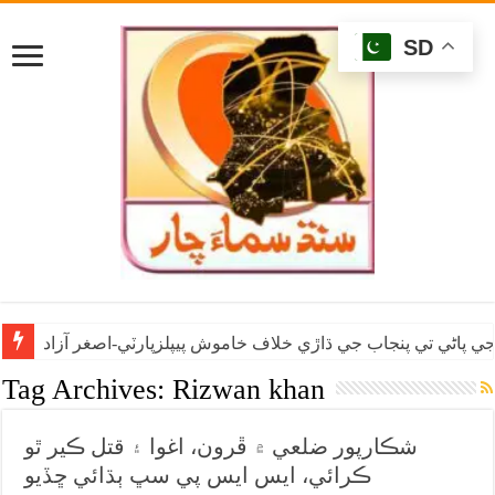
SD
ي پاڻي تي پنجاب جي ڌاڙي خلاف خاموش پيپلزپارٽي-اصغر آزاد
Tag Archives:
Rizwan khan
شڪارپور ضلعي ۾ ڦرون، اغوا ۽ قتل ڪير ٿو
ڪرائي، ايس ايس پي سڀ ٻڌائي ڇڏيو