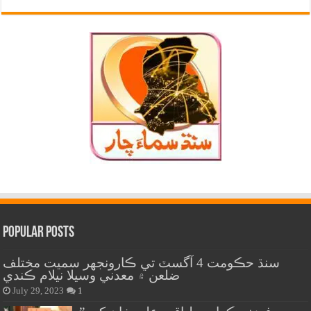
Popular Posts
سنڌ حڪومت 4 آگسٽ تي ڪارونجهر سميت مختلف
ضلعن ۾ معدني وسيلا نيلام ڪندي
July 29, 2023
1