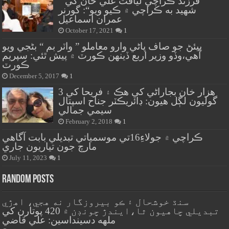
” فرزند ڪراچي لياقت علي خان کي
شهيد به ڪراچي ۾ ڪيو ويو“: گورنر
عمران اسماعيل
October 17, 2021
1
پيئڻ جو صاف پاڻي وارو معاملو ” واٽر بم “ بڻجي ويو
آهي،وڏو وزير اربع ڏينهن ڪورٽ ۾ پيش ٿئي: سپريم
ڪورٽ
December 5, 2017
1
هزار خان بجاراڻي کي هڪ ۽ فريحا کي 3
گوليون لڳل هيون: ڊائريڪٽر جناح اسپتال
سيمي جمالي
February 2, 2018
1
ڪراچي ۾ جولاءِ16تي موسمياتي تبديلي بابت آگاهي
مارچ جون تياريون جاري
July 11, 2023
1
Random Posts
سنڌ خوشحال ۽ ڪو بيروزگار نه هجي، اهڙي
تبديلي چاهيون ٿا،ايندڙ چونڊن ۾ 420 پوتارن کي
ملهه دسينداسين: علي قاضي