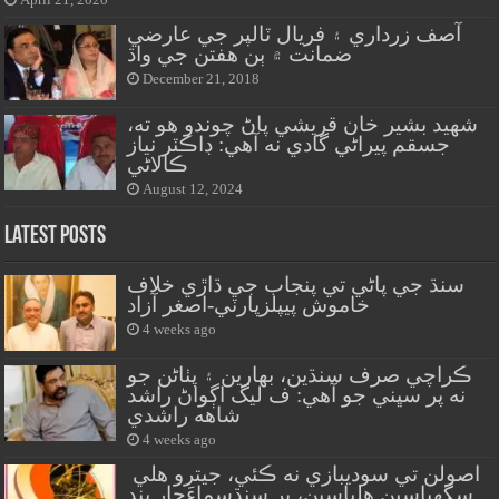
آصف زرداري ۽ فريال ٽالپر جي عارضي
ضمانت ۾ ٻن هفتن جي واڌ
December 21, 2018
شهيد بشير خان قريشي پاڻ چوندو هو ته،
جسقم پيراڻي گادي نه آهي: ڊاڪٽر نياز
ڪالاڻي
August 12, 2024
Latest Posts
سنڌ جي پاڻي تي پنجاب جي ڌاڙي خلاف
خاموش پيپلزپارٽي-اصغر آزاد
4 weeks ago
ڪراچي صرف سنڌين، بهارين ۽ پٺاڻن جو
نه پر سڀني جو آهي: ف ليگ اڳواڻ راشد
شاهه راشدي
4 weeks ago
اصولن تي سوديبازي نه ڪئي، جيترو هلي
سگهياسين هلياسين، پر سنڌسماءَچار بند