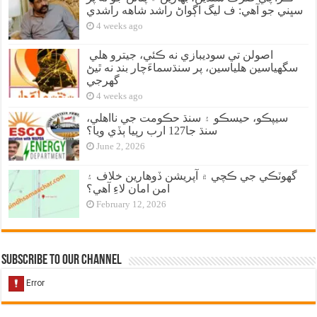
سڀني جو آهي: ف ليگ اڳواڻ راشد شاهه راشدي
4 weeks ago
اصولن تي سوديبازي نه ڪئي، جيترو هلي
سگهياسين هلياسين، پر سنڌسماءَچار بند نه ٿيڻ
گهرجي
4 weeks ago
سيپڪو، حيسڪو ۽ سنڌ حڪومت جي نااهلي،
سنڌ جا127 ارب رپيا ٻڏي ويا؟
June 2, 2026
گهوٽڪي جي ڪچي ۾ آپريشن ڏوهارين خلاف ۽
امن امان لاءِ آهي؟
February 12, 2026
Subscribe to our Channel