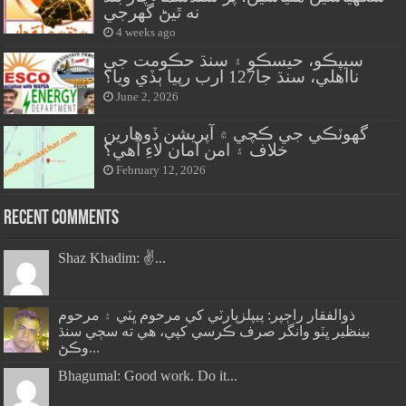
نه ٿيڻ گهرجي
4 weeks ago
سيپڪو، حيسڪو ۽ سنڌ حڪومت جي
نااهلي، سنڌ جا127 ارب رپيا ٻڏي ويا؟
June 2, 2026
گهوٽڪي جي ڪچي ۾ آپريشن ڏوهارين
خلاف ۽ امن امان لاءِ آهي؟
February 12, 2026
Recent Comments
Shaz Khadim: ✌️...
ذوالفقار راڄپر: پيپلزپارٽي کي مرحوم ڀٽي ۽ مرحوم
بينظير ڀٽو وانگر صرف ڪرسي کپي، هي ته سڄي سنڌ
وڪڻ...
Bhagumal: Good work. Do it...