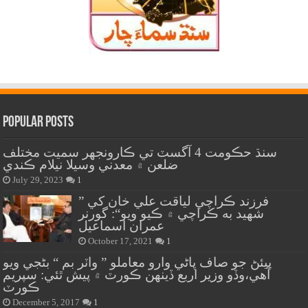
Popular Posts
سنڌ حڪومت 4 آگسٽ تي ڪارونجهر سميت مختلف
ضلعن ۾ معدني وسيلا نيلام ڪندي
July 29, 2023
1
” فرزند ڪراچي لياقت علي خان کي
شهيد به ڪراچي ۾ ڪيو ويو“: گورنر
عمران اسماعيل
October 17, 2021
1
پيئڻ جو صاف پاڻي وارو معاملو ” واٽر بم “ بڻجي ويو
آهي،وڏو وزير اربع ڏينهن ڪورٽ ۾ پيش ٿئي: سپريم
ڪورٽ
December 5, 2017
1