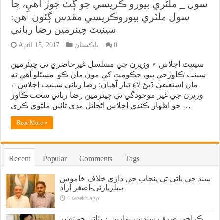
سول _ ملٽري بيورو ڪريسي جو ڳٺ جوڙ آهي، ڇا
سول ملٽري بيوروڪريسي مقدس ڳئون آهن:
سينيٽ چيئرمين رضا رباني
0
پاڪستان
April 15, 2017
سينيٽ اجلاس ۾ وزيرن جي مسلسل غيرحاضري تي چيئرمين
سينٽ ڪاوڙجي پيو، حڪومت کي مون مان ڪو مسئلو آهي ته
مان استعيفيٰ ڏيڻ لاءِ تيار آهيان: رضا رباني سينيٽ اجلاس ۾
وزيرن جي غير موجودگي تي چيئرمين رضا رباني سخت ڪاوڙ
جو اظهار ڪندي اجلاس اڻڄاتل مدي تائين ملتوي ڪري …
Read More »
Recent
Popular
Comments
Tags
سنڌ جي پاڻي تي پنجاب جي ڌاڙي خلاف خاموش
پيپلزپارٽي-اصغر آزاد
4 weeks ago
ڪراچي صرف سنڌين، بهارين ۽ پٺاڻن جو نه پر