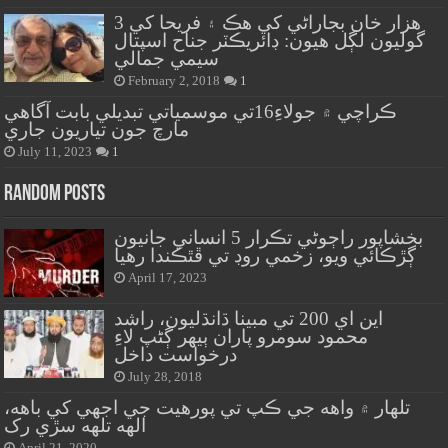
هزار خان بجاراڻي کي هڪ ۽ فريحا کي 3
گوليون لڳل هيون: ڊائريڪٽر جناح اسپتال
سيمي جمالي
February 2, 2018
1
ڪراچي ۾ جولاءِ16تي موسمياتي تبديلي بابت آگاهي
مارچ جون تياريون جاري
July 11, 2023
1
Random Posts
بخشاپور راڄوڻي تڪرار 5 انساني جانيون
ڳڙڪائي ويو، زخمي روڊ تي ڦٿڪندا رهيا
April 17, 2023
اين اي 200 تي مبينا ڌانڌليون، راشد
محمود سومرو پاران ٻيهر ڳڻپ لاءِ
درخواست داخل
July 28, 2018
تلهار ۾ واهه جي ڪپ تي پورهيت جي اجهي کي باهه،
الهه تلهه سڙي رک
April 21, 2020