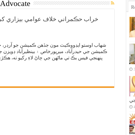
 Advocate
R
خراب حڪمراني خلاف عوامي بيزاري کي
شهاب اوستو ايڊووڪيٽ مون جڏهن ڪميشن جو آرڊر، جن
ڪميشن جي حيدرآباد، ميرپورخاص ۽ بينظيرآباد ڊويزن ج
پنهنجي فيس بڪ تي ماڻهن جي ڄاڻ لاءِ رکيو ته، هڪ
جي