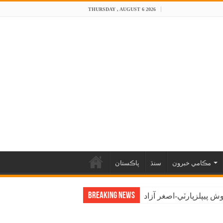
THURSDAY , AUGUST 6 2026
مڪامي خبرون
سنڌ
پاڪستان
Breaking News
 پيپلزپارٽي-اصغر آزاد