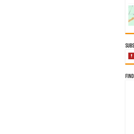
Subs
Find