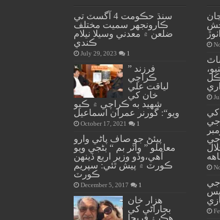
ڃان
سنڌ حڪومت 4 آگسٽ تي
بخش
ڪارونجهر سميت مختلف
ٺوڙ
ضلعن ۾ معدني وسيلا نيلام
ڪندي
No
July 29, 2023
1
اٿ
يو،
” فرزند
ڪل
ڪراچي
ري
لياقت علي
خان کي
Ju
شهيد به ڪراچي ۾ ڪيو
 کي
ويو“: گورنر عمران اسماعيل
 جي
October 17, 2021
1
اف 19 نومبر
جي
پيئڻ جو صاف پاڻي وارو
لال
معاملو ” واٽر بم “ بڻجي ويو
هه
آهي،وڏو وزير اربع ڏينهن
ڪورٽ ۾ پيش ٿئي: سپريم
No
ڪورٽ
 جي
December 5, 2017
1
ليس
زي
هزار خان
بجاراڻي کي
Fe
هڪ ۽ فريحا