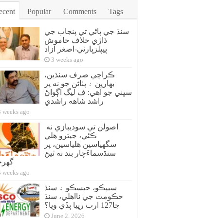
ecent
Popular
Comments
Tags
سنڌ جي پاڻي تي پنجاب جي
ڌاڙي خلاف خاموش
پيپلزپارٽي-اصغر آزاد
3 weeks ago
ڪراچي صرف سنڌين،
بهارين ۽ پٺاڻن جو نه پر
سڀني جو آهي: ف ليگ اڳواڻ
راشد شاهه راشدي
3 weeks ago
اصولن تي سوديبازي نه
ڪئي، جيترو هلي
سگهياسين هلياسين، پر
سنڌسماءَچار بند نه ٿيڻ
گهر
4 weeks ago
سيپڪو، حيسڪو ۽ سنڌ
حڪومت جي نااهلي، سنڌ
جا127 ارب رپيا ٻڏي ويا؟
June 2, 2026