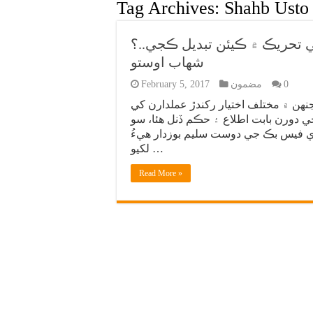
Tag Archives:
Shahb Usto
 تحريڪ ۾ ڪيئن تبديل ڪجي..؟
شهاب اوستو
0
مضمون
February 5, 2017
هن ۾ مختلف اختيار رکندڙ عملدارن کي
ي دورن بابت اطلاع ۽ حڪم ڏنل هئا، سو
ڙي فيس بڪ جي دوست سليم بوزدار هيءُ
لکيو …
Read More »