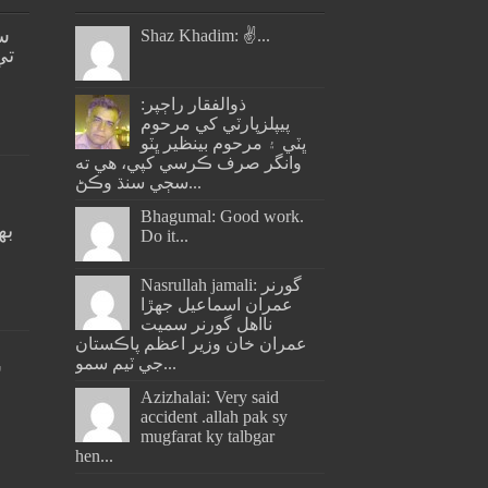
س
Shaz Khadim: ✌️...
تي
ذوالفقار راڄپر:
پيپلزپارٽي کي مرحوم
ڀٽي ۽ مرحوم بينظير ڀٽو
وانگر صرف ڪرسي کپي، هي ته
سڄي سنڌ وڪڻ...
Bhagumal: Good work.
به
Do it...
ج
Nasrullah jamali: گورنر
عمران اسماعيل جھڙا
نااهل گورنر سميت
عمران خان وزير اعظم پاڪستان
جي ٽيم سمو...
س
Azizhalai: Very said
accident .allah pak sy
mugfarat ky talbgar
hen...