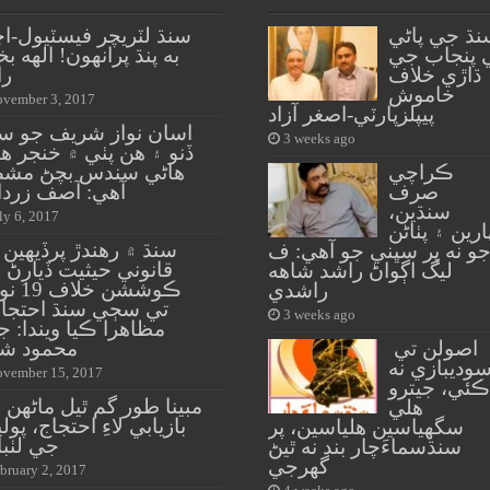
نڌ جي پاڻي
سنڌ لٽريچر فيسٽيول-ا
 پنجاب جي
به پنڌ پرانهون! الهه 
ڌاڙي خلاف
را
خاموش
vember 3, 2017
پيپلزپارٽي-اصغر آزاد
اسان نواز شريف جو س
3 weeks ago
ڏنو ۽ هن پٺي ۾ خنجر هن
ڪراچي
هاڻي سندس بچڻ مش
صرف
آهي: آصف زردا
سنڌين،
ly 6, 2017
ارين ۽ پٺاڻن
سنڌ ۾ رهندڙ پرڏيهين
و نه پر سڀني جو آهي: ف
قانوني حيثيت ڏيارڻ
ليگ اڳواڻ راشد شاهه
ڪوششن خل
راشدي
تي سڄي سنڌ احتجا
3 weeks ago
مظاهرا ڪيا ويندا: ج
اصولن تي
محمود شا
وديبازي نه
vember 15, 2017
ڪئي، جيترو
مبينا طور گم ٿيل ماڻهن
هلي
بازيابي لاءِ احتجاج، پو
سگهياسين هلياسين، پر
جي لٺبا
سنڌسماءَچار بند نه ٿيڻ
گهرجي
bruary 2, 2017