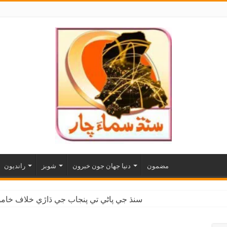
مضمون
دنيا جهان جون خبرون
شوبز
رانديون
سنڌ جي پاڻي تي پنجاب جي ڌاڙي خلاف خاموش