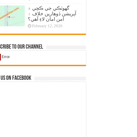
گهوٽڪي جي ڪچي ۾
آپريشن ڏوهارين خلاف ۽
امن امان لاءِ آهي؟
February 12, 2026
cribe to our Channel
 us on Facebook